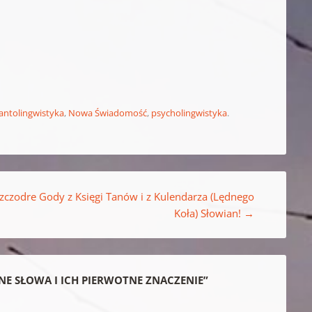
antolingwistyka
,
Nowa Świadomość
,
psycholingwistyka
.
zczodre Gody z Księgi Tanów i z Kulendarza (Lędnego
Koła) Słowian!
→
YTNE SŁOWA I ICH PIERWOTNE ZNACZENIE
”