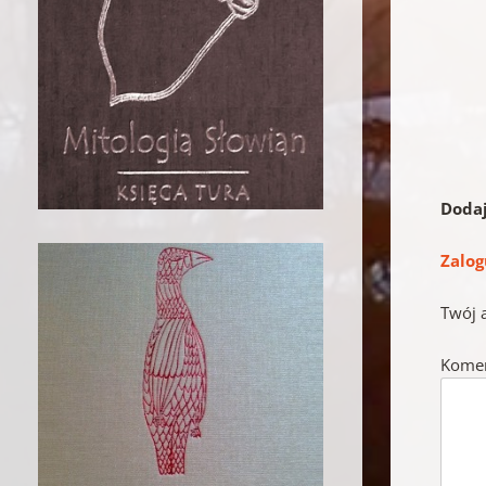
Doda
Zalog
Twój 
Kome