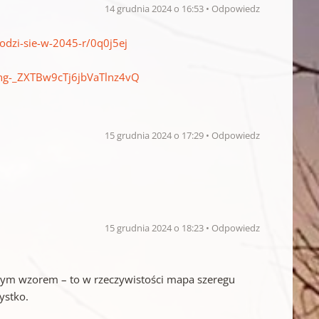
14 grudnia 2024 o 16:53
Odpowiedz
rodzi-sie-w-2045-r/0q0j5ej
ning-_ZXTBw9cTj6jbVaTlnz4vQ
15 grudnia 2024 o 17:29
Odpowiedz
15 grudnia 2024 o 18:23
Odpowiedz
jącym wzorem – to w rzeczywistości mapa szeregu
ystko.