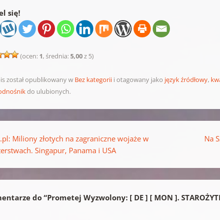
l się!
(ocen:
1
, średnia:
5,00
z 5)
is został opublikowany w
Bez kategorii
i otagowany jako
język źródłowy
,
kw
odnośnik
do ulubionych.
pisu
pl: Miliony złotych na zagraniczne wojaże w
Na S
terstwach. Singapur, Panama i USA
entarze do “
Prometej Wyzwolony: [ DE ] [ MON ]. STAROŻ