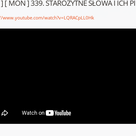
E ] [ MON ] 339. STAROŻYTNE SŁOWA I ICH
://www.youtube.com/watch?v=LQRACpLL0Hk