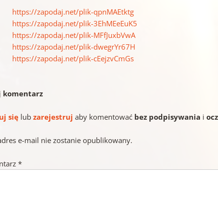
https://zapodaj.net/plik-qpnMAEtktg
https://zapodaj.net/plik-3EhMEeEuK5
https://zapodaj.net/plik-MFfJuxbVwA
https://zapodaj.net/plik-dwegrYr67H
https://zapodaj.net/plik-cEejzvCmGs
j komentarz
uj się
lub
zarejestruj
aby komentować
bez podpisywania
i
oc
adres e-mail nie zostanie opublikowany.
ntarz
*