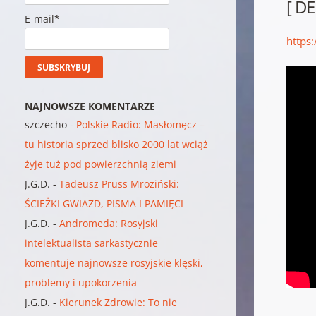
[ D
E-mail*
https
NAJNOWSZE KOMENTARZE
szczecho
-
Polskie Radio: Masłomęcz –
tu historia sprzed blisko 2000 lat wciąż
żyje tuż pod powierzchnią ziemi
J.G.D.
-
Tadeusz Pruss Mroziński:
ŚCIEŻKI GWIAZD, PISMA I PAMIĘCI
J.G.D.
-
Andromeda: Rosyjski
intelektualista sarkastycznie
komentuje najnowsze rosyjskie klęski,
problemy i upokorzenia
J.G.D.
-
Kierunek Zdrowie: To nie