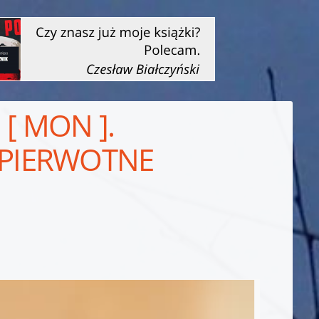
 [ MON ].
 PIERWOTNE