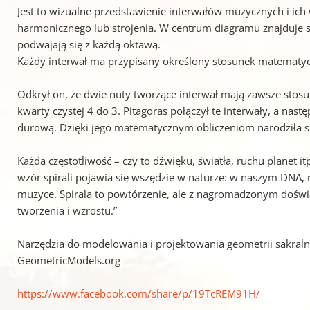
Jest to wizualne przedstawienie interwałów muzycznych i ich
harmonicznego lub strojenia. W centrum diagramu znajduje s
podwajają się z każdą oktawą.
Każdy interwał ma przypisany określony stosunek matematyczn
Odkrył on, że dwie nuty tworzące interwał mają zawsze stosun
kwarty czystej 4 do 3. Pitagoras połączył te interwały, a na
durową. Dzięki jego matematycznym obliczeniom narodziła si
Każda częstotliwość – czy to dźwięku, światła, ruchu planet 
wzór spirali pojawia się wszędzie w naturze: w naszym DNA,
muzyce. Spirala to powtórzenie, ale z nagromadzonym dośw
tworzenia i wzrostu.”
Narzędzia do modelowania i projektowania geometrii sakralne
GeometricModels.org
https://www.facebook.com/share/p/19TcREM91H/