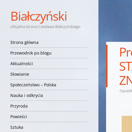
Białczyński
oficjalna strona Czesława Białczyńskiego
Nawigacja
Przejdź do treści
Strona główna
Pr
Przewodnik po blogu
ST
Aktualności
Słowianie
Z
Społeczeństwo – Polska
Opubl
Nauka i odkrycia
[ DE 
Przyroda
Powieści
Sztuka