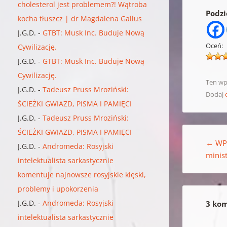
cholesterol jest problemem?! Wątroba
Podzie
kocha tłuszcz | dr Magdalena Gallus
J.G.D.
-
GTBT: Musk Inc. Buduje Nową
Oceń:
Cywilizację.
J.G.D.
-
GTBT: Musk Inc. Buduje Nową
Cywilizację.
Ten wp
J.G.D.
-
Tadeusz Pruss Mroziński:
Dodaj
ŚCIEŻKI GWIAZD, PISMA I PAMIĘCI
J.G.D.
-
Tadeusz Pruss Mroziński:
Nawigacja w
ŚCIEŻKI GWIAZD, PISMA I PAMIĘCI
←
WP.
J.G.D.
-
Andromeda: Rosyjski
minis
intelektualista sarkastycznie
komentuje najnowsze rosyjskie klęski,
problemy i upokorzenia
J.G.D.
-
Andromeda: Rosyjski
3 kom
intelektualista sarkastycznie