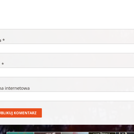
a
*
l
*
na internetowa