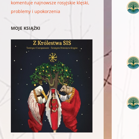
komentuje najnowsze rosyjskie klęski,
problemy i upokorzenia
MOJE KSIĄŻKI