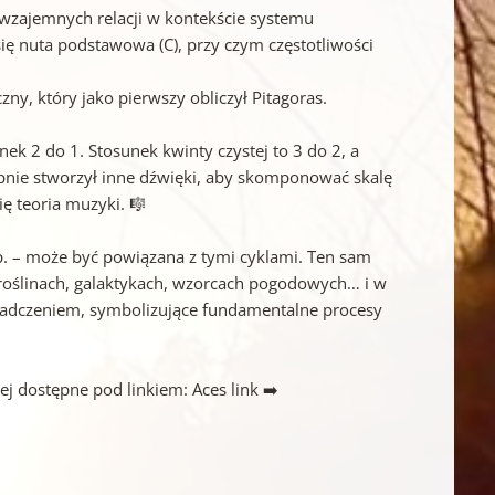
 wzajemnych relacji w kontekście systemu
ię nuta podstawowa (C), przy czym częstotliwości
y, który jako pierwszy obliczył Pitagoras.
ek 2 do 1. Stosunek kwinty czystej to 3 do 2, a
stępnie stworzył inne dźwięki, aby skomponować skalę
ę teoria muzyki. 🎼
itp. – może być powiązana z tymi cyklami. Ten sam
 roślinach, galaktykach, wzorcach pogodowych… i w
iadczeniem, symbolizujące fundamentalne procesy
j dostępne pod linkiem: Aces link ➡️