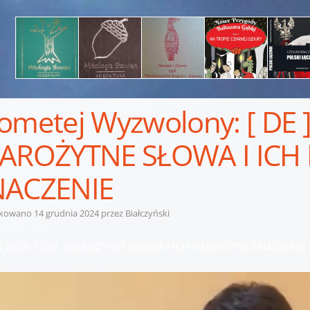
ometej Wyzwolony: [ DE ]
AROŻYTNE SŁOWA I ICH
NACZENIE
ikowano
14 grudnia 2024
przez
Białczyński
] [ MON ] 339. STAROŻYTNE SŁOWA I ICH PIERWOTNE ZNACZENIE