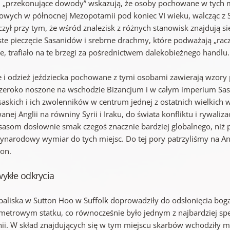
 „przekonujące dowody” wskazują, że osoby pochowane w tych mi
owych w północnej Mezopotamii pod koniec VI wieku, walcząc z Sa
zył przy tym, że wśród znalezisk z różnych stanowisk znajdują się
ste pieczęcie Sasanidów i srebrne drachmy, które podważają „racz
ne, trafiało na te brzegi za pośrednictwem dalekobieżnego handlu.
e i odzież jeździecka pochowane z tymi osobami zawierają wzory 
szeroko noszone na wschodzie Bizancjum i w całym imperium Sasa
askich i ich zwolenników w centrum jednej z ostatnich wielkich w
anej Anglii na równiny Syrii i Iraku, do świata konfliktu i rywali
sasom dosłownie smak czegoś znacznie bardziej globalnego, niż
ynarodowy wymiar do tych miejsc. Do tej pory patrzyliśmy na A
on.
ykłe odkrycia
aliska w Sutton Hoo w Suffolk doprowadziły do odsłonięcia bog
metrowym statku, co równocześnie było jednym z najbardziej spe
nii. W skład znajdujących się w tym miejscu skarbów wchodziły m.