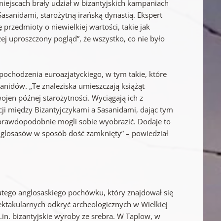
ejscach brały udział w bizantyjskich kampaniach
sanidami, starożytną irańską dynastią. Ekspert
 przedmioty o niewielkiej wartości, takie jak
ej uproszczony pogląd”, że wszystko, co nie było
pochodzenia euroazjatyckiego, w tym takie, które
nidów. „Te znaleziska umieszczają książąt
ojen późnej starożytności. Wyciągają ich z
zacji między Bizantyjczykami a Sasanidami, dając tym
 prawdopodobnie mogli sobie wyobrazić. Dodaje to
nglosasów w sposób dość zamknięty” – powiedział
atego anglosaskiego pochówku, który znajdował się
ktakularnych odkryć archeologicznych w Wielkiej
in. bizantyjskie wyroby ze srebra. W Taplow, w