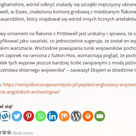
nghamshire, wśród odkryć znalazły się szczątki mężczyzny ubrane
lewell, w Essex, znaleziono komorę grobową z miedzianym flako
sasanidzkim, który znajdował się wśród innych licznych artefaktó
wy ornament na flakonie z Prittlewell jest unikalny i sprawia, ż
syfikować jako sasański, co jednocześnie sugeruje, że został o
skim warsztacie. Wschodnie powiązania tunik wojowników pochow
m zapinek na ramiona z Sutton Hoo, wzmacniają pogląd, że pochow
utek tych wypraw jeszcze bardziej ściśle związanymi z modą póź
czeństwa elitarnego wojownika” – zauważył Ekspert w dziedzinie
o:
https://wszystkoconajwazniejsze.pl/pepites/anglosascy-wojowni
cie-angielskich-archeologow/
l się!
(Brak ocen)