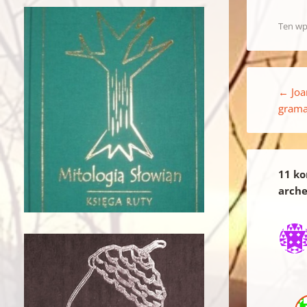
Ten wp
Nawigacja w
←
Joa
grama
11 ko
arch