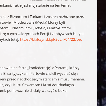
ankami. Takie jest moje zdanie na ten temat.
ą z Bizancjum i Turkami i zostało rozłożone przez
rtowie i Miodewowie (Media) którzy byli
zytami i Nasemilami (Hetytia) i Mazo-Gątami
szę o tych założycielach Persji i zdobywcach Hetytii
zytach tutaj:
https://bialczynski.pl/2024/04/22/oec-
anowiło de facto „konfederację” z Partami, którzy
 Bizantyjczykami Partowie chcieli wycofać się z
łabieni przed nadchodzącym starciem z muzułmanami.
ie, czyli Kusti Chwarasan i Kusti Adurbadagan,
ami, ponieważ nie chciały walczyć u boku