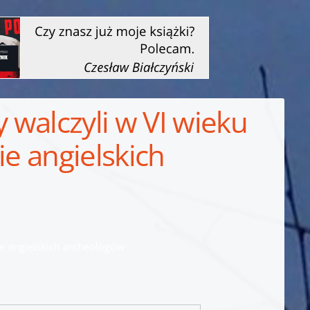
walczyli w VI wieku
ie angielskich
ie angielskich archeologów