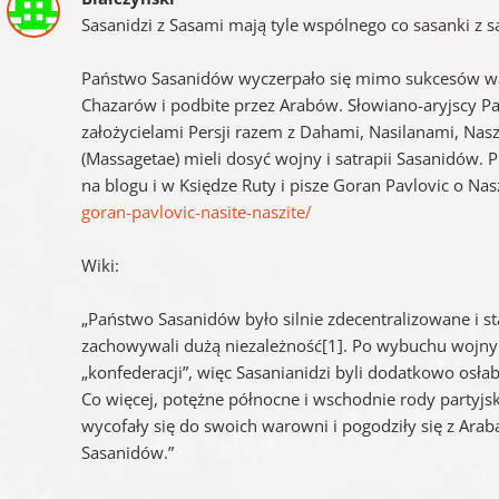
Sasanidzi z Sasami mają tyle wspólnego co sasanki z s
Państwo Sasanidów wyczerpało się mimo sukcesów walk
Chazarów i podbite przez Arabów. Słowiano-aryjscy Pa
założycielami Persji razem z Dahami, Nasilanami, Nas
(Massagetae) mieli dosyć wojny i satrapii Sasanidów. Pi
na blogu i w Księdze Ruty i pisze Goran Pavlovic o Nas
goran-pavlovic-nasite-naszite/
Wiki:
„Państwo Sasanidów było silnie zdecentralizowane i st
zachowywali dużą niezależność[1]. Po wybuchu wojny z
„konfederacji”, więc Sasanianidzi byli dodatkowo os
Co więcej, potężne północne i wschodnie rody partyjsk
wycofały się do swoich warowni i pogodziły się z Arab
Sasanidów.”