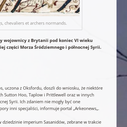
ngs, chevaliers et archers normands.
y wojownicy z Brytanii pod koniec VI wieku
j części Morza Śródziemnego i północnej Syrii.
s, uczona z Oksfordu, doszli do wniosku, że niektóre
 Sutton Hoo, Taplow i Prittlewell oraz w innych
nej Syrii. Ich zdaniem nie mogły być one
ry inni specjaliści, informuje portal „Arkeonews„.
 w dziedzinie imperium Sasanidów, zebrane w trakcie