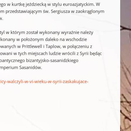
go w kurtkę jeździecką w stylu euroazjatyckim. W
nem przedstawiającym św. Sergiusza w zaokrąglonym
w.
e styl w którym został wykonany wyraźnie należy
n wykonany w położonym daleko na wschodzie
anych w Prittlewell i Taplow, w połączeniu z
ani w tych miejscach ludzie wrócili z Syrii będąc
noantycznego bizantyjsko-sasanidzkiego
 Imperium Sasanidów.
cy-walczyli-w-vi-wieku-w-syrii-zaskakujace-