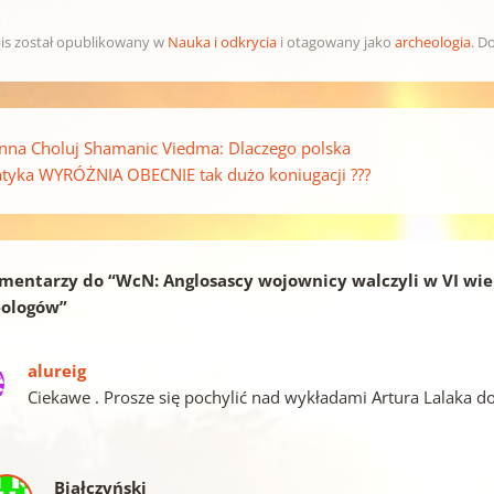
is został opublikowany w
Nauka i odkrycia
i otagowany jako
archeologia
. D
pisu
nna Choluj Shamanic Viedma: Dlaczego polska
tyka WYRÓŻNIA OBECNIE tak dużo koniugacji ???
mentarzy do “
WcN: Anglosascy wojownicy walczyli w VI wie
eologów
”
alureig
Ciekawe . Prosze się pochylić nad wykładami Artura Lalaka 
Białczyński