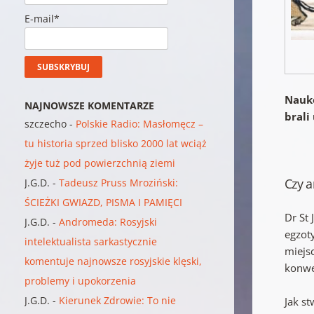
E-mail*
Nauko
NAJNOWSZE KOMENTARZE
brali
szczecho
-
Polskie Radio: Masłomęcz –
tu historia sprzed blisko 2000 lat wciąż
żyje tuż pod powierzchnią ziemi
Czy a
J.G.D.
-
Tadeusz Pruss Mroziński:
ŚCIEŻKI GWIAZD, PISMA I PAMIĘCI
Dr St
J.G.D.
-
Andromeda: Rosyjski
egzot
intelektualista sarkastycznie
miejs
komentuje najnowsze rosyjskie klęski,
konwe
problemy i upokorzenia
J.G.D.
-
Kierunek Zdrowie: To nie
Jak s