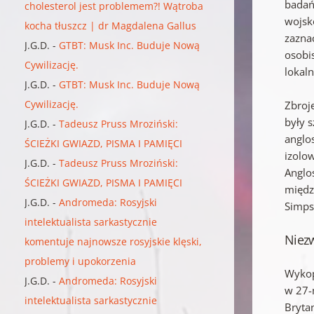
badań
cholesterol jest problemem?! Wątroba
wojsk
kocha tłuszcz | dr Magdalena Gallus
zaznac
J.G.D.
-
GTBT: Musk Inc. Buduje Nową
osobi
Cywilizację.
lokal
J.G.D.
-
GTBT: Musk Inc. Buduje Nową
Cywilizację.
Zbroj
były 
J.G.D.
-
Tadeusz Pruss Mroziński:
anglos
ŚCIEŻKI GWIAZD, PISMA I PAMIĘCI
izolow
J.G.D.
-
Tadeusz Pruss Mroziński:
Anglo
ŚCIEŻKI GWIAZD, PISMA I PAMIĘCI
międz
J.G.D.
-
Andromeda: Rosyjski
Simps
intelektualista sarkastycznie
Niezw
komentuje najnowsze rosyjskie klęski,
problemy i upokorzenia
Wykop
J.G.D.
-
Andromeda: Rosyjski
w 27-
intelektualista sarkastycznie
Bryta