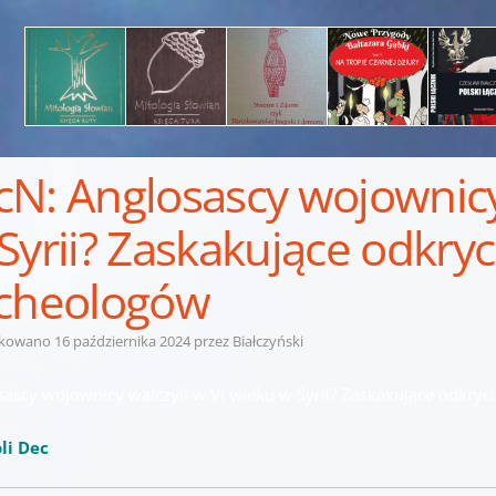
N: Anglosascy wojownicy 
Syrii? Zaskakujące odkryc
cheologów
ikowano
16 października 2024
przez
Białczyński
sascy wojownicy walczyli w VI wieku w Syrii? Zaskakujące odkryc
li Dec