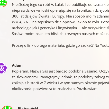
Nie śledzę tego co robi A. Lalak i co publikuje od czasu 
nieprawdziwe wnioski opierając się na kronikach dziejopis
300 lat dziejów Świata i Europy. Nie sposób moim zdaniem o
WYŁĄCZNIE na zapiskach dziejopisów, jak on to robi. Poz
archeologia jak i genetyka i lingwistyka…. Ale oczywiści
Sasów, moim zdaniem bliskich krewnych naszych może na
Proszę o link do tego materiału, gdzie go szukać? Na Youtu
Adam
Popieram. Nazwa Sas jest bardzo podobna Sasanid. Oczywi
że słowaianami. Pamiętajmy jednak, że podobny zabieg z
znikają z historii w 7 wieku i w tym samym okresie pojawiaj
okoliczności potwierdza to znalezisko. Pozdrawiam
Białczyński