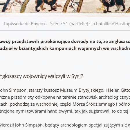
Tapisserie de Bayeux – Scène 51 (partielle) : la bataille d’Hasti
wcy przedstawili przekonujące dowody na to, że anglosasc
 udział w bizantyjskich kampaniach wojennych we wschodnie
nglosascy wojownicy walczyli w Syrii?
 John Simpson, starszy kustosz Muzeum Brytyjskiego, i Helen Gitto
yczne przedmioty odkopane na terenie stanowisk archeologicznych
cach, pochodzą ze wschodniej części Morza Śródziemnego i północ
ncjonalnymi towarami handlowymi, tak jak sugerowali to do tej po
twierdził John Simpson, będący archeologiem specjalizującym się