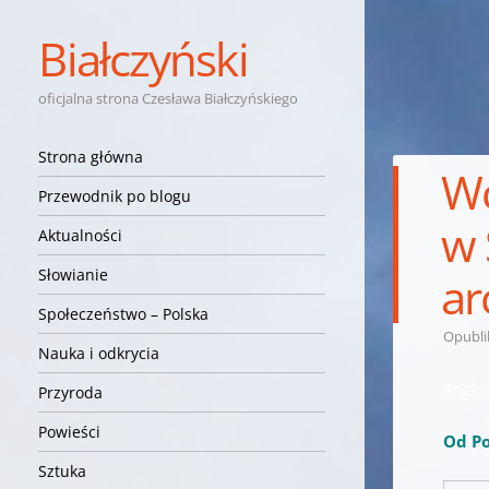
Białczyński
oficjalna strona Czesława Białczyńskiego
Nawigacja
Przejdź do treści
Strona główna
Wc
Przewodnik po blogu
w 
Aktualności
Słowianie
ar
Społeczeństwo – Polska
Opubl
Nauka i odkrycia
Anglo
Przyroda
Powieści
Od Po
Sztuka