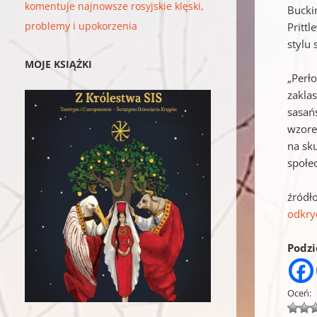
komentuje najnowsze rosyjskie klęski,
Bucki
problemy i upokorzenia
Pritt
stylu 
MOJE KSIĄŻKI
„Perło
zakla
sasań
wzore
na sk
społe
źródł
odkry
Podzie
Oceń: