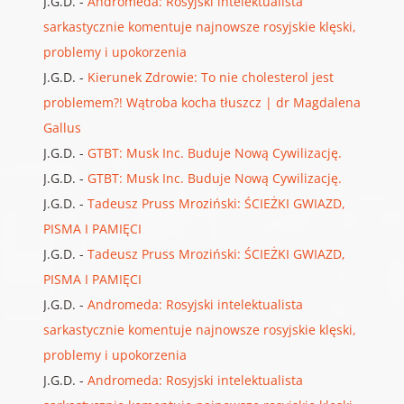
J.G.D.
-
Andromeda: Rosyjski intelektualista
sarkastycznie komentuje najnowsze rosyjskie klęski,
problemy i upokorzenia
J.G.D.
-
Kierunek Zdrowie: To nie cholesterol jest
problemem?! Wątroba kocha tłuszcz | dr Magdalena
Gallus
J.G.D.
-
GTBT: Musk Inc. Buduje Nową Cywilizację.
J.G.D.
-
GTBT: Musk Inc. Buduje Nową Cywilizację.
J.G.D.
-
Tadeusz Pruss Mroziński: ŚCIEŻKI GWIAZD,
PISMA I PAMIĘCI
J.G.D.
-
Tadeusz Pruss Mroziński: ŚCIEŻKI GWIAZD,
PISMA I PAMIĘCI
J.G.D.
-
Andromeda: Rosyjski intelektualista
sarkastycznie komentuje najnowsze rosyjskie klęski,
problemy i upokorzenia
J.G.D.
-
Andromeda: Rosyjski intelektualista