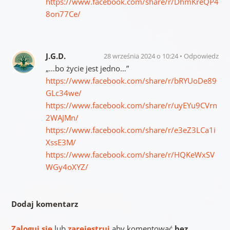
https://www.facebook.com/share/r/DhmKreQP4
8on77Ce/
J.G.D.
28 września 2024 o 10:24
Odpowiedz
„…bo życie jest jedno…”
https://www.facebook.com/share/r/bRYUoDe89
GLc34we/
https://www.facebook.com/share/r/uyEYu9CVrn
2WAJMn/
https://www.facebook.com/share/r/e3eZ3LCa1i
XssE3M/
https://www.facebook.com/share/r/HQKeWxSV
WGy4oXYZ/
Dodaj komentarz
Zaloguj się
lub
zarejestruj
aby komentować
bez