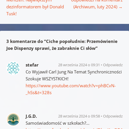
dezinformatorem był Donald
(Archiwum, luty 2024)
→
Tusk!
3 komentarze do “
Ciche popołudnie: Przemówienie
Joe Dispenzy sprawi, że zabraknie Ci słów
”
stefar
28 września 2024 o 09:31
Odpowiedz
Co Wyjawił Carl Jung Na Temat Synchroniczności
Szokuje WSZYSTKICH!
https://www.youtube.com/watch?v=phBCvN-
_hSs&t=328s
J.G.D.
28 września 2024 o 09:58
Odpowiedz
Samoświadomość w szkołach?…