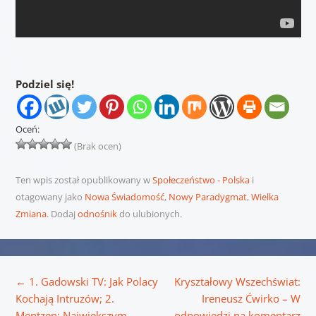
Podziel się!
Oceń:
(Brak ocen)
Ten wpis został opublikowany w
Społeczeństwo - Polska
i
otagowany jako
Nowa Świadomość
,
Nowy Paradygmat
,
Wielka
Zmiana
. Dodaj
odnośnik
do ulubionych.
Nawigacja wpisu
←
1. Gadowski TV: Jak Polacy
Kryształowy Wszechświat:
Kochają Intruzów; 2.
Ireneusz Ćwirko – W
Mentzen: Największym
odpowiedzi na komentarz