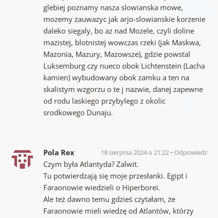
glebiej poznamy nasza slowianska mowe,
mozemy zauwazyc jak arjo-slowianskie korzenie
daleko siegaly, bo az nad Mozele, czyli doline
mazistej, blotnistej wowczas rzeki (jak Maskwa,
Mazonia, Mazury, Mazowsze), gdzie powstal
Luksemburg czy nueco obok Lichtenstein (Lacha
kamien) wybudowany obok zamku a ten na
skalistym wzgorzu o te j nazwie, danej zapewne
od rodu laskiego przybylego z okolic
srodkowego Dunaju.
Pola Rex
18 sierpnia 2024 o 21:22
Odpowiedz
Czym była Atlantyda? Zalwit.
Tu potwierdzają się moje przesłanki. Egipt i
Faraonowie wiedzieli o Hiperborei.
Ale też dawno temu gdzieś czytałam, że
Faraonowie mieli wiedzę od Atlantów, którzy