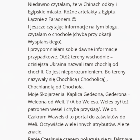
Niedawno czytałam, że w Chinach odkryli
Egipskie miasto. Różne artefakty z Egiptu.
Łącznie z Faraonem.😊
I jeszcze czytając informacje na tym blogu,
czytałam o chochole (chyba przy okazji
Wyspiańskiego).
I przypomniałam sobie dawne informacje
przypadkowe. Otóż tereny wschodnie –
dzisiejsza Ukraina nazwali tam chochlą od
chochli. Co jest nieporozumieniem. Bo tereny
nazywały się Chochlicą ( Chocholicą) ,
Chochlandią od Chochoła.
Moje Skojarzenia: Kaplica Gedeona, Gederona –
Weleona od Weli. ? /Albo Welesa. Weles był też
patronem wesel i chyba przysiąg/. Welon.
Czakram Wawelski to portal do zaświatów do
Weli. Oczywiście wiele innych atrybutów. Ale te
znacie.
Panie Czesławie czasem pokazują się tu fałszywe