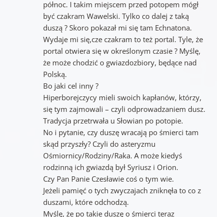
północ. I takim miejscem przed potopem mógł
być czakram Wawelski. Tylko co dalej z taką
duszą ? Skoro pokazał mi się tam Echnatona.
Wydaje mi się,cze czakram to też portal. Tyle, że
portal otwiera się w określonym czasie ? Myślę,
że może chodzić o gwiazdozbiory, będące nad
Polską.
Bo jaki cel inny ?
Hiperborejczycy mieli swoich kapłanów, którzy,
się tym zajmowali – czyli odprowadzaniem dusz.
Tradycja przetrwała u Słowian po potopie.
No i pytanie, czy duszę wracają po śmierci tam
skąd przyszły? Czyli do asteryzmu
Ośmiornicy/Rodziny/Raka. A może kiedyś
rodzinną ich gwiazdą był Syriusz i Orion.
Czy Pan Panie Czesławie coś o tym wie.
Jeżeli pamięć o tych zwyczajach zniknęła to co z
duszami, które odchodzą.
Myślę, że po takie duszę o śmierci teraz