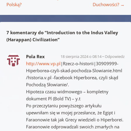
Polską?
Duchowości?
→
7 komentarzy do “
Introduction to the Indus Valley
(Harappan) Civilization
”
Pola Rex
18 sierpnia 2024 o 08:14
Odpowiedz
http://www.vp.pl
|Rzecz-o-historii|30909999-
Hiperborea-czyli-skad-pochodza-Slowianie.html
/historia.v.pl -facebook Hiperborea, czyli skąd
Pochodzą Słowianie/.
Hipoteza czasu widmowego – kompletny
dokument Pl (Bold TV) – y.t
Po przeczytaniu powyższego artykułu
upewniłam się w mojej przesłance, że Egipt i
Faraonowie tak jak Grecy wiedzieli o Hiperborei.
Faraonowie odprowadzali swoich zmarłych na