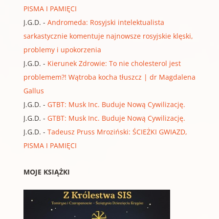
PISMA I PAMIĘCI
J.G.D.
-
Andromeda: Rosyjski intelektualista
sarkastycznie komentuje najnowsze rosyjskie klęski,
problemy i upokorzenia
J.G.D.
-
Kierunek Zdrowie: To nie cholesterol jest
problemem?! Wątroba kocha tłuszcz | dr Magdalena
Gallus
J.G.D.
-
GTBT: Musk Inc. Buduje Nową Cywilizację.
J.G.D.
-
GTBT: Musk Inc. Buduje Nową Cywilizację.
J.G.D.
-
Tadeusz Pruss Mroziński: ŚCIEŻKI GWIAZD,
PISMA I PAMIĘCI
MOJE KSIĄŻKI