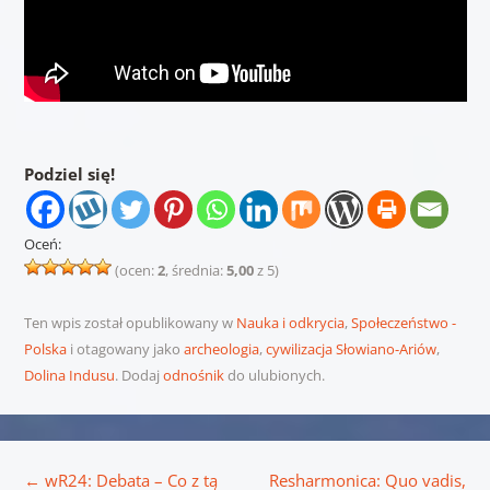
Podziel się!
Oceń:
(ocen:
2
, średnia:
5,00
z 5)
Ten wpis został opublikowany w
Nauka i odkrycia
,
Społeczeństwo -
Polska
i otagowany jako
archeologia
,
cywilizacja Słowiano-Ariów
,
Dolina Indusu
. Dodaj
odnośnik
do ulubionych.
Nawigacja wpisu
←
wR24: Debata – Co z tą
Resharmonica: Quo vadis,