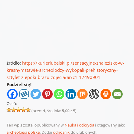
źródło:
https://kurierlubelski.pl/sensacyjne-znalezisko-w-
krasnymstawie-archeolodzy-wykopali-prehistoryczny-
sztylet-z-epoki-brazu-zdjecia/ar/c1-17490901
Podziel się!
Oceń:
(ocen:
1
, średnia:
5,00
z 5)
Ten wpis został opublikowany w
Nauka i odkrycia
i otagowany jako
archeologia polska
. Dodaj
odnośnik
do ulubionych.