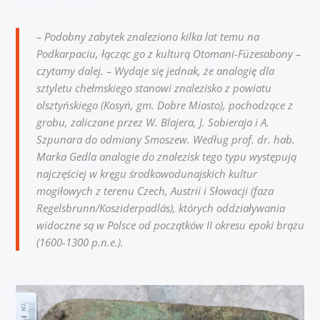
– Podobny zabytek znaleziono kilka lat temu na
Podkarpaciu, łącząc go z kulturą Otomani-Füzesabony –
czytamy dalej. – Wydaje się jednak, że analogię dla
sztyletu chełmskiego stanowi znalezisko z powiatu
olsztyńskiego (Kosyń, gm. Dobre Miasto), pochodzące z
grobu, zaliczane przez W. Blajera, J. Sobieraja i A.
Szpunara do odmiany Smoszew. Według prof. dr. hab.
Marka Gedla analogie do znalezisk tego typu występują
najczęściej w kręgu środkowodunajskich kultur
mogiłowych z terenu Czech, Austrii i Słowacji (faza
Regelsbrunn/Kosziderpadlás), których oddziaływania
widoczne są w Polsce od początków II okresu epoki brązu
(1600-1300 p.n.e.).