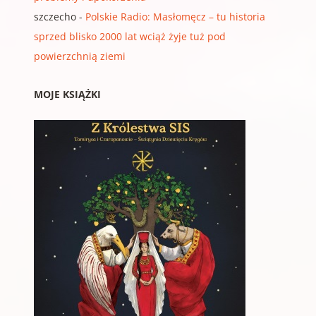
szczecho
-
Polskie Radio: Masłomęcz – tu historia
sprzed blisko 2000 lat wciąż żyje tuż pod
powierzchnią ziemi
MOJE KSIĄŻKI