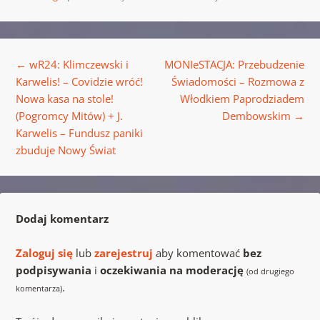
Nawigacja wpisu
←
wR24: Klimczewski i
MONIeSTACJA: Przebudzenie
Karwelis! – Covidzie wróć!
Świadomości – Rozmowa z
Nowa kasa na stole!
Włodkiem Paprodziadem
(Pogromcy Mitów) + J.
Dembowskim
→
Karwelis – Fundusz paniki
zbuduje Nowy Świat
Dodaj komentarz
Zaloguj się
lub
zarejestruj
aby komentować
bez
podpisywania
i
oczekiwania na moderację
(od drugiego
.
komentarza)