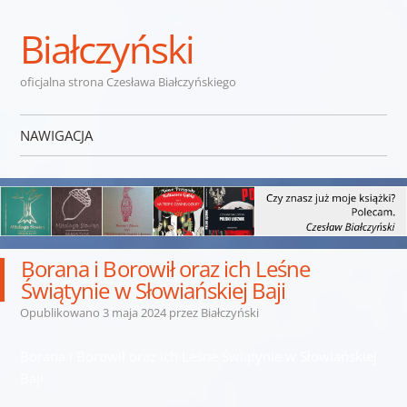
Białczyński
oficjalna strona Czesława Białczyńskiego
NAWIGACJA
Przejdź do treści
Borana i Borowił oraz ich Leśne
Świątynie w Słowiańskiej Baji
Opublikowano
3 maja 2024
przez
Białczyński
Borana i Borowił oraz ich Leśne Świątynie w Słowiańskiej
Baji