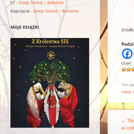
LT
-
Deep Forest – Bohème
Kapciacia
-
Deep Forest – Bohème
MOJE KSIĄŻKI
źródł
Podzie
Oceń:
Ten wp
Haria
.
Nawigacja w
←
Thi
w czo