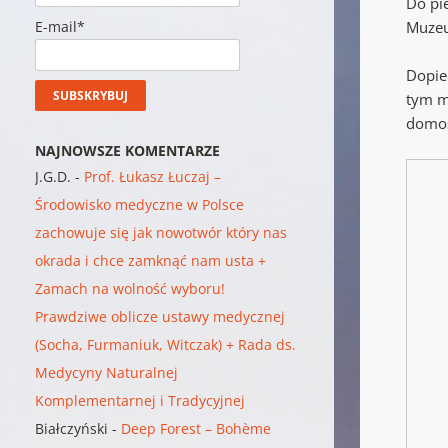
Do pi
E-mail*
Muzeu
Dopie
tym mi
domos
NAJNOWSZE KOMENTARZE
J.G.D.
-
Prof. Łukasz Łuczaj –
Środowisko medyczne w Polsce
zachowuje się jak nowotwór który nas
okrada i chce zamknąć nam usta +
Zamach na wolność wyboru!
Prawdziwe oblicze ustawy medycznej
(Socha, Furmaniuk, Witczak) + Rada ds.
Medycyny Naturalnej
Komplementarnej i Tradycyjnej
Białczyński
-
Deep Forest – Bohème