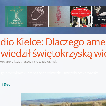
dio Kielce: Dlaczego am
wiedził świętokrzyską wi
ikowano
9 kwietnia 2024
przez
Białczyński
ego amerykański ambasador odwiedził świętokrzyską wioskę?
li Dec