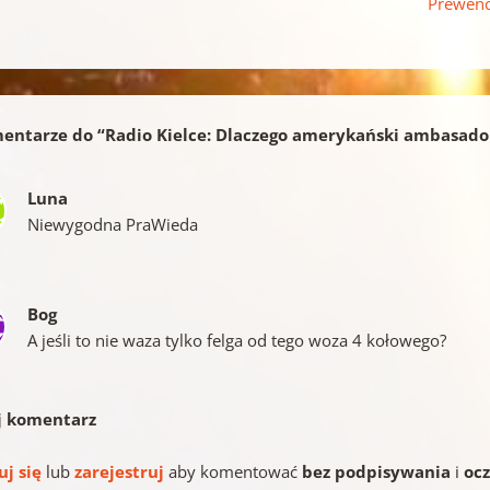
Prewenc
entarze do “
Radio Kielce: Dlaczego amerykański ambasado
Luna
Niewygodna PraWieda
Bog
A jeśli to nie waza tylko felga od tego woza 4 kołowego?
j komentarz
uj się
lub
zarejestruj
aby komentować
bez podpisywania
i
oc