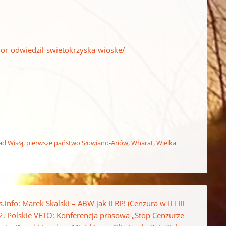
or-odwiedzil-swietokrzyska-wioske/
ad Wisłą
,
pierwsze państwo Słowiano-Ariów
,
Wharat
,
Wielka
.info: Marek Skalski – ABW jak II RP! (Cenzura w II i III
 2. Polskie VETO: Konferencja prasowa „Stop Cenzurze