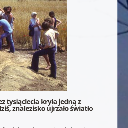
z tysiąclecia kryła jedną z
iś, znalezisko ujrzało światło