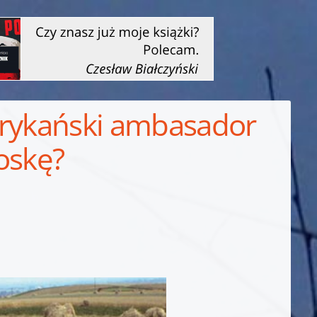
erykański ambasador
oskę?