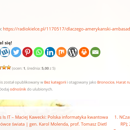
o:
https://radiokielce.pl/1170517/dlaczego-amerykanski-ambasad
l się!
(ocen:
1
, średnia:
5,00
z 5)
is został opublikowany w
Bez kategorii
i otagowany jako
Bronocice
,
Harat n
 Dodaj
odnośnik
do ulubionych.
pisu
s Is IT – Maciej Kawecki: Polska informatyka kwantowa
1. NCzas
łówce świata | gen. Karol Molenda, prof. Tomasz Dietl
RP);