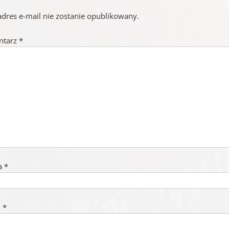
adres e-mail nie zostanie opublikowany.
ntarz
*
a
*
l
*