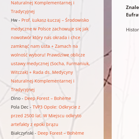
Naturalnej Komplementarnej i
Znale
Tradycyjnej
Eufra
Hw
-
Prof. Łukasz Łuczaj – Środowisko
medyczne w Polsce zachowuje się jak
Histo
nowotwór który nas okrada i chce
zamknąć nam usta + Zamach na
wolność wyboru! Prawdziwe oblicze
ustawy medycznej (Socha, Furmaniuk,
Witczak) + Rada ds. Medycyny
Naturalnej Komplementarnej i
Tradycyjnej
Dino
-
Deep Forest – Bohème
Pola Dec
-
TVP3 Opole: Odkrycie z
przed 2500 lat. W Miejscu odkryto
artefakty z epoki brązu
Białczyński
-
Deep Forest – Bohème