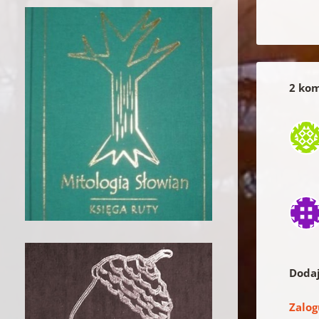
2 kom
Doda
Zalog