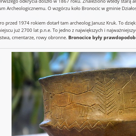
erwszego odkrycia doszło w 1867 roku. Znaleziono wtedy starą 
m Archeologicznemu. O wzgórzu koło Bronocic w gminie Działos
ro przed 1974 rokiem dotarł tam archeolog Janusz Kruk. To dzięki
ejscu już 2700 lat p.n.e. To jedno z największych i najważniejsz
twa, cmentarze, rowy obronne.
Bronocice były prawdopodobn