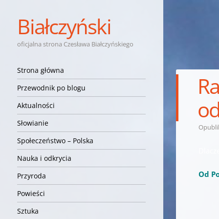
Białczyński
oficjalna strona Czesława Białczyńskiego
Nawigacja
Przejdź do treści
Strona główna
Ra
Przewodnik po blogu
od
Aktualności
Słowianie
Opubl
Społeczeństwo – Polska
Dlacz
Nauka i odkrycia
Od Po
Przyroda
Powieści
Sztuka