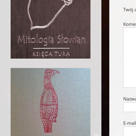
Twój 
Kome
Nazw
E-mai