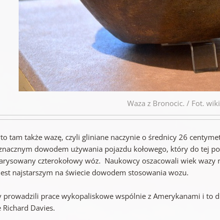
Waza z Bronocic. / Fot. wik
to tam także wazę, czyli gliniane naczynie o średnicy 26 centym
znacznym dowodem używania pojazdu kołowego, który do tej pory 
arysowany czterokołowy wóz. Naukowcy oszacowali wiek wazy na 5
jest najstarszym na świecie dowodem stosowania wozu.
y prowadzili prace wykopaliskowe wspólnie z Amerykanami i to 
e Richard Davies.