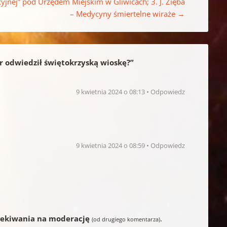
yjnej” pod Urzędem Miejskim w Gliwicach; 3. J. Zięba
– Medycyny śmiertelne wiraże
→
r odwiedził świętokrzyską wioskę?
”
9 kwietnia 2024 o 08:13
Odpowiedz
9 kwietnia 2024 o 08:59
Odpowiedz
zekiwania na moderację
.
(od drugiego komentarza)