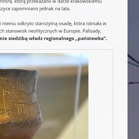
amforę, którą przekazano w darze krakowskiemu
zyce zapomniano jednak na lata.
 niemu odkryto starożytną osadę, która istniała w
ych stanowisk neolitycznych w Europie. Palisady,
ie siedzibą władz regionalnego „państewka”.