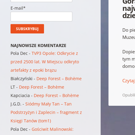
Gór
naj
E-mail*
dzi
Do pi
Muzeu
NAJNOWSZE KOMENTARZE
Dopie
Pola Dec
-
TVP3 Opole: Odkrycie z
tym mi
przed 2500 lat. W Miejscu odkryto
domos
artefakty z epoki brązu
Białczyński
-
Deep Forest – Bohème
Czytaj
LT
-
Deep Forest – Bohème
Opubl
Kapciacia
-
Deep Forest – Bohème
J.G.D.
-
Siódmy Mały Tan – Tan
Podstrzyżyn i Zaplecin – fragment z
Księgi Tanów (tom1)
Pola Dec
-
Gościwit Malinowski: