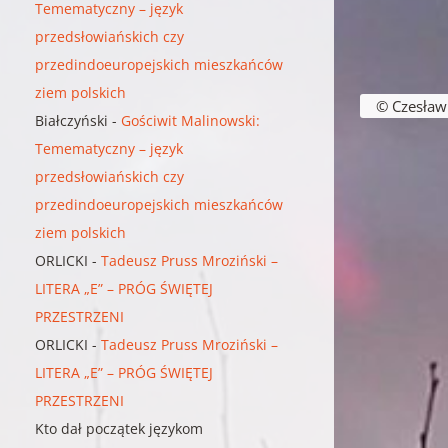
Temematyczny – język
przedsłowiańskich czy
przedindoeuropejskich mieszkańców
Nawigacja w
ziem polskich
© Czesław B
Białczyński
-
Gościwit Malinowski:
Temematyczny – język
przedsłowiańskich czy
przedindoeuropejskich mieszkańców
ziem polskich
ORLICKI
-
Tadeusz Pruss Mroziński –
LITERA „E” – PRÓG ŚWIĘTEJ
PRZESTRZENI
ORLICKI
-
Tadeusz Pruss Mroziński –
LITERA „E” – PRÓG ŚWIĘTEJ
PRZESTRZENI
Kto dał początek językom