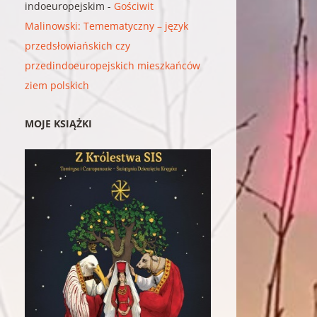
indoeuropejskim
-
Gościwit
Malinowski: Temematyczny – język
przedsłowiańskich czy
przedindoeuropejskich mieszkańców
ziem polskich
MOJE KSIĄŻKI