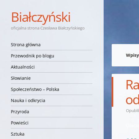
Białczyński
oficjalna strona Czesława Białczyńskiego
Nawigacja
Przejdź do treści
Strona główna
Wpisy
Przewodnik po blogu
Aktualności
Słowianie
Ra
Społeczeństwo – Polska
od
Nauka i odkrycia
Opubl
Przyroda
Powieści
Dlacz
Sztuka