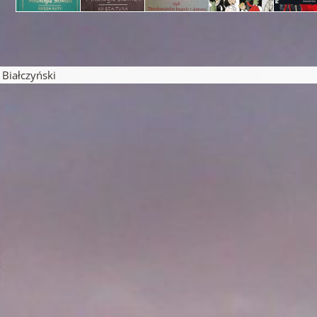
pisu
iałczyński