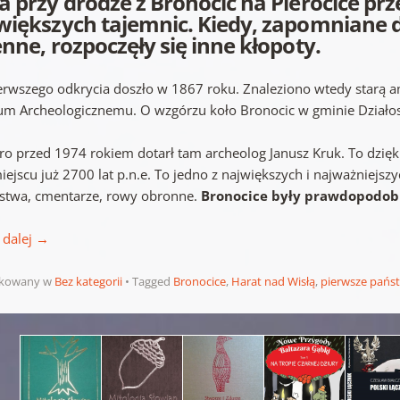
a przy drodze z Bronocic na Pierocice prze
większych tajemnic. Kiedy, zapomniane dz
enne, rozpoczęły się inne kłopoty.
erwszego odkrycia doszło w 1867 roku. Znaleziono wtedy starą 
m Archeologicznemu. O wzgórzu koło Bronocic w gminie Działos
ro przed 1974 rokiem dotarł tam archeolog Janusz Kruk. To dzięki
ejscu już 2700 lat p.n.e. To jedno z największych i najważniejsz
twa, cmentarze, rowy obronne.
Bronocice były prawdopodobn
 dalej
→
ikowany w
Bez kategorii
Tagged
Bronocice
,
Harat nad Wisłą
,
pierwsze pańs