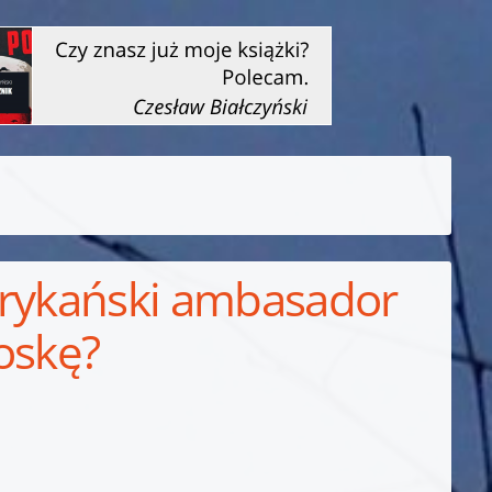
erykański ambasador
oskę?