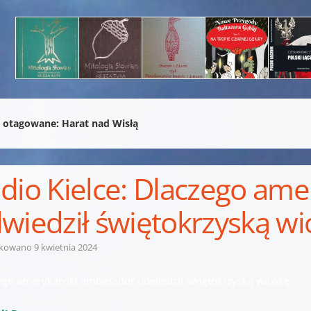
 otagowane:
Harat nad Wisłą
dio Kielce: Dlaczego am
wiedził świętokrzyską wi
ikowano
9 kwietnia 2024
ego amerykański ambasador odwiedził świętokrzyską wioskę?