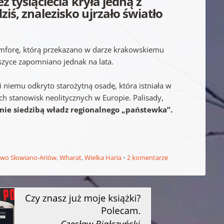
z tysiąclecia kryła jedną z
iś, znalezisko ujrzało światło
amforę, którą przekazano w darze krakowskiemu
zyce zapomniano jednak na lata.
 niemu odkryto starożytną osadę, która istniała w
ych stanowisk neolitycznych w Europie. Palisady,
ie siedzibą władz regionalnego „państewka”.
two Słowiano-Ariów
,
Wharat
,
Wielka Haria
2 komentarze