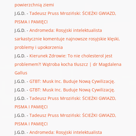
powierzchnią ziemi
J.G.D.
-
Tadeusz Pruss Mroziński: ŚCIEŻKI GWIAZD,
PISMA I PAMIĘCI
J.G.D.
-
Andromeda: Rosyjski intelektualista
sarkastycznie komentuje najnowsze rosyjskie klęski,
problemy i upokorzenia
J.G.D.
-
Kierunek Zdrowie: To nie cholesterol jest
problemem?! Wątroba kocha tłuszcz | dr Magdalena
Gallus
J.G.D.
-
GTBT: Musk Inc. Buduje Nową Cywilizację.
J.G.D.
-
GTBT: Musk Inc. Buduje Nową Cywilizację.
J.G.D.
-
Tadeusz Pruss Mroziński: ŚCIEŻKI GWIAZD,
PISMA I PAMIĘCI
J.G.D.
-
Tadeusz Pruss Mroziński: ŚCIEŻKI GWIAZD,
PISMA I PAMIĘCI
J.G.D.
-
Andromeda: Rosyjski intelektualista