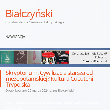
Białczyński
oficjalna strona Czesława Białczyńskiego
NAWIGACJA
Przejdź do treści
Skryptorium: Cywilizacja starsza od
mezopotamskiej? Kultura Cucuteni-
Trypolska
Opublikowano
25 marca 2024
przez
Białczyński
Cywilizacja starsza od mezopotamskiej? Kultura Cucuteni-
Trypolska