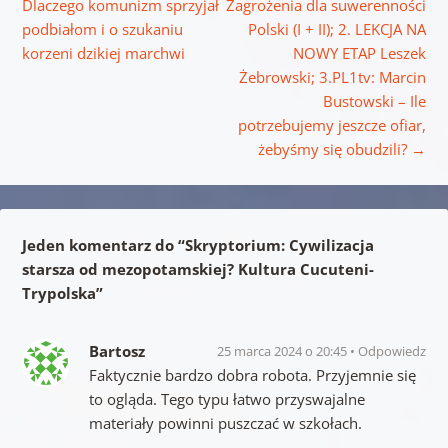
Dlaczego komunizm sprzyjał
Zagrożenia dla suwerenności
podbiałom i o szukaniu
Polski (I + II); 2. LEKCJA NA
korzeni dzikiej marchwi
NOWY ETAP Leszek
Żebrowski; 3.PL1tv: Marcin
Bustowski – Ile
potrzebujemy jeszcze ofiar,
żebyśmy się obudzili?
→
Jeden komentarz do “
Skryptorium: Cywilizacja
starsza od mezopotamskiej? Kultura Cucuteni-
Trypolska
”
Bartosz
25 marca 2024 o 20:45
Odpowiedz
Faktycznie bardzo dobra robota. Przyjemnie się
to ogląda. Tego typu łatwo przyswajalne
materiały powinni puszczać w szkołach.