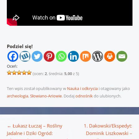
Podziel się!
Oceń:
(ocen:
2
, średnia:
5,00
z 5)
Ten wpis został opublikowany w
Nauka i odkrycia
i otagowany jako
archeologia
,
Słowiano-Ariowie
. Dodaj
odnośnik
do ulubionych.
Nawigacja wpisu
←
Łukasz Łuczaj – Rośliny
1. Dakowski/Ekspedyt:
Jadalne i Dziki Ogród:
Dominik Liszkowski –