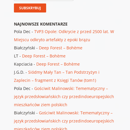
NAJNOWSZE KOMENTARZE
Pola Dec
-
TVP3 Opole: Odkrycie z przed 2500 lat. W
Miejscu odkryto artefakty z epoki brązu
Białczyński
-
Deep Forest – Bohème
LT
-
Deep Forest – Bohème
Kapciacia
-
Deep Forest – Bohème
J.G.D.
-
Siódmy Mały Tan – Tan Podstrzyżyn i
Zaplecin – fragment z Księgi Tanów (tom1)
Pola Dec
-
Gościwit Malinowski: Temematyczny –
język przedsłowiańskich czy przedindoeuropejskich
mieszkańców ziem polskich
Białczyński
-
Gościwit Malinowski: Temematyczny –
język przedsłowiańskich czy przedindoeuropejskich
mieszkańców ziem polskich