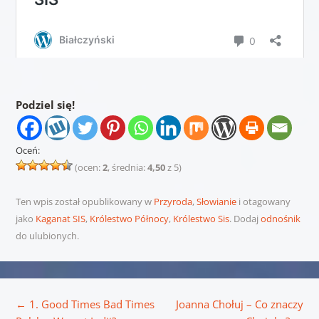
Podziel się!
Oceń:
(ocen:
2
, średnia:
4,50
z 5)
Ten wpis został opublikowany w
Przyroda
,
Słowianie
i otagowany
jako
Kaganat SIS
,
Królestwo Północy
,
Królestwo Sis
. Dodaj
odnośnik
do ulubionych.
Nawigacja wpisu
←
1. Good Times Bad Times
Joanna Chołuj – Co znaczy