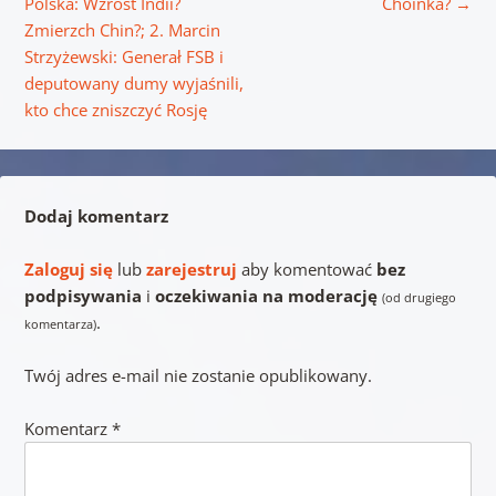
Polska: Wzrost Indii?
Choinka?
→
Zmierzch Chin?; 2. Marcin
Strzyżewski: Generał FSB i
deputowany dumy wyjaśnili,
kto chce zniszczyć Rosję
Dodaj komentarz
Zaloguj się
lub
zarejestruj
aby komentować
bez
podpisywania
i
oczekiwania na moderację
(od drugiego
.
komentarza)
Twój adres e-mail nie zostanie opublikowany.
Komentarz
*