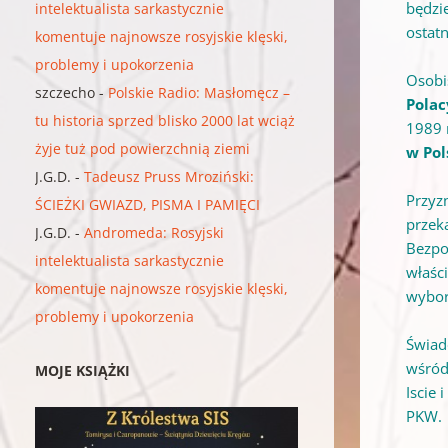
będzie
intelektualista sarkastycznie
ostatn
komentuje najnowsze rosyjskie klęski,
problemy i upokorzenia
Osobi
szczecho
-
Polskie Radio: Masłomęcz –
Polac
tu historia sprzed blisko 2000 lat wciąż
1989 
żyje tuż pod powierzchnią ziemi
w Po
J.G.D.
-
Tadeusz Pruss Mroziński:
Przyz
ŚCIEŻKI GWIAZD, PISMA I PAMIĘCI
przek
J.G.D.
-
Andromeda: Rosyjski
Bezpo
intelektualista sarkastycznie
właśc
komentuje najnowsze rosyjskie klęski,
wybor
problemy i upokorzenia
Świad
wśród
MOJE KSIĄŻKI
Iscie 
PKW.