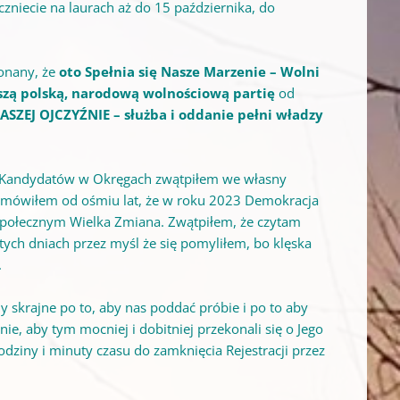
poczniecie na laurach aż do 15 października, do
konany, że
oto Spełnia się Nasze Marzenie
– Wolni
szą polską, narodową wolnościową partię
od
SZEJ OJCZYŹNIE – służba i oddanie pełni władzy
ist Kandydatów w Okręgach zwątpiłem we własny
o mówiłem od ośmiu lat, że w roku 2023 Demokracja
u społecznym Wielka Zmiana. Zwątpiłem, że czytam
tych dniach przez myśl że się pomyliłem, bo klęska
.
 skrajne po to, aby nas poddać próbie i po to aby
ie, aby tym mocniej i dobitniej przekonali się o Jego
godziny i minuty czasu do zamknięcia Rejestracji przez