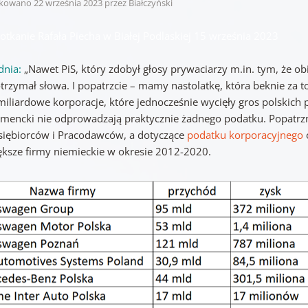
ikowano
22 września 2023
przez
Białczyński
potkanie Rafała Piecha w Białej Podlaskiej 15 września 2023
dnia:
„Nawet PiS, który zdobył głosy prywaciarzy m.in. tym, że 
trzymał słowa. I popatrzcie – mamy nastolatkę, która beknie za to,
miliardowe korporacje, które jednocześnie wycięły gros polskic
mencki nie odprowadzają praktycznie żadnego podatku. Popatrz
siębiorców i Pracodawców, a dotyczące
podatku korporacyjnego
ększe firmy niemieckie w okresie 2012-2020.