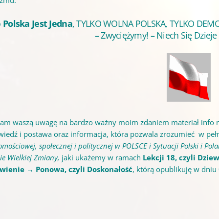
izmu.
o
Polska Jest Jedna
, TYLKO WOLNA POLSKA, TYLKO DEM
– Zwyciężymy! – Niech Się Dziej
am waszą uwagę na bardzo ważny moim zdaniem materiał info nu
iedź i postawa oraz informacja, która pozwala zrozumieć w pełni
mościowej, społecznej i politycznej w POLSCE i Sytuacji Polski i Po
ie Wielkiej Zmiany,
jaki ukażemy w ramach
Lekcji 18, czyli Dzi
ienie → Ponowa, czyli Doskonałość
, którą opublikuję w dni