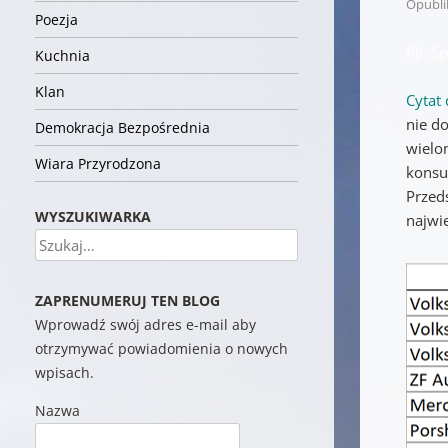
Opubl
Poezja
PJJ: S
Kuchnia
Klan
Cytat 
nie do
Demokracja Bezpośrednia
wielo
Wiara Przyrodzona
konsu
Przed
WYSZUKIWARKA
najwi
Szukaj
ZAPRENUMERUJ TEN BLOG
Wprowadź swój adres e-mail aby
otrzymywać powiadomienia o nowych
wpisach.
Nazwa