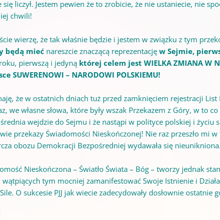
 się liczył. Jestem pewien że to zrobicie, że nie ustaniecie, nie s
iej chwili!
ście wierzę, że tak właśnie będzie i jestem w związku z tym prze
y będą mieć
nareszcie znaczącą reprezentację
w Sejmie, pierw
roku, pierwszą i jedyną
której celem jest WIELKA ZMIANA W NA
lsce SUWERENOWI – NARODOWI POLSKIEMU!
naję, że w ostatnich dniach tuż przed zamknięciem rejestracji L
az, we własne słowa, które były wszak Przekazem z Góry, w to c
średnia wejdzie do Sejmu i że nastąpi w polityce polskiej i życi
iwie przekazy Świadomości Nieskończonej! Nie raz przeszło mi w 
cza obozu Demokracji Bezpośredniej wydawała się nieunikniona
omość Nieskończona – Światło Świata – Bóg – tworzy jednak stany
 wątpiących
tym mocniej zamanifestować Swoje Istnienie i Działan
i Sile. O sukcesie PJJ jak wiecie zadecydowały dosłownie ostatnie 