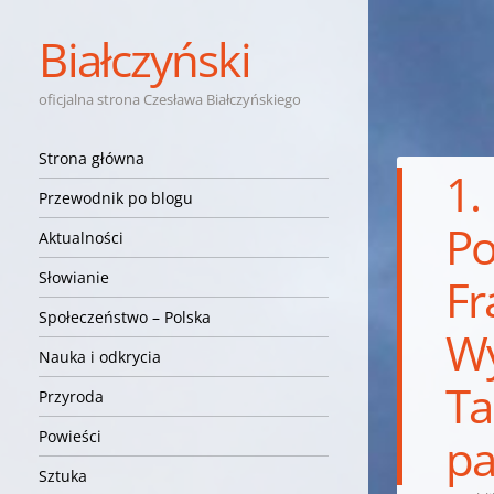
Białczyński
oficjalna strona Czesława Białczyńskiego
Nawigacja
Przejdź do treści
Strona główna
1.
Przewodnik po blogu
Po
Aktualności
Słowianie
Fr
Społeczeństwo – Polska
Wy
Nauka i odkrycia
Ta
Przyroda
Powieści
par
Sztuka