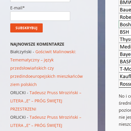
E-mail*
NAJNOWSZE KOMENTARZE
Białczyński
-
Gościwit Malinowski:
Temematyczny – język
przedsłowiańskich czy
przedindoeuropejskich mieszkańców
ziem polskich
ORLICKI
-
Tadeusz Pruss Mroziński –
No i c
LITERA „E” – PRÓG ŚWIĘTEJ
średni
PRZESTRZENI
pozio
nie je
ORLICKI
-
Tadeusz Pruss Mroziński –
nieszc
LITERA „E” – PRÓG ŚWIĘTEJ