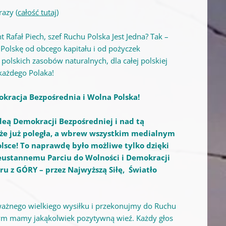
azy (
całość tutaj
)
 Rafał Piech, szef Ruchu Polska Jest Jedna? Tak –
 Polskę od obcego kapitału i od pożyczek
polskich zasobów naturalnych, dla całej polskiej
 każdego Polaka!
okracja Bezpośrednia i Wolna Polska!
eą Demokracji Bezpośredniej i nad tą
, że już poległa, a wbrew wszystkim medialnym
lsce! To naprawdę było możliwe tylko dzięki
ustannemu Parciu do Wolności i Demokracji
u z GÓRY – przez Najwyższą Siłę, Światło
ażnego wielkiego wysiłku i przekonujmy do Ruchu
ym mamy jakąkolwiek pozytywną wieź. Każdy głos