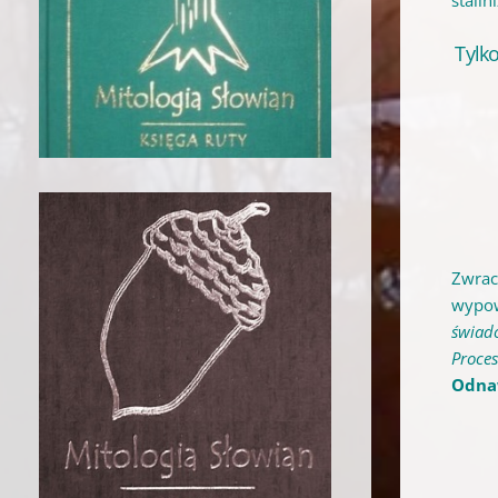
stalin
Tylk
Zwrac
wypow
świado
Proces
Odnaw