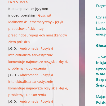
PRZESTRZENI
Fragm
Kto dał początek językom
indoeuropejskim
-
Gościwit
Czy za
Malinowski: Temematyczny – język
Układ
bankst
przedsłowiańskich czy
energe
przedindoeuropejskich mieszkańców
ziem polskich
Głosu
J.G.D.
-
Andromeda: Rosyjski
intelektualista sarkastycznie
– Świ
komentuje najnowsze rosyjskie klęski,
inicj
speco
problemy i upokorzenia
WAM –
J.G.D.
-
Andromeda: Rosyjski
Bezpo
intelektualista sarkastycznie
Świat
komentuje najnowsze rosyjskie klęski,
problemy i upokorzenia
Mając
J.G.D.
-
Andromeda: Rosyjski
Polsk