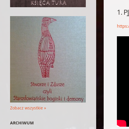
1. P
http
Zobacz wszystkie »
ARCHIWUM