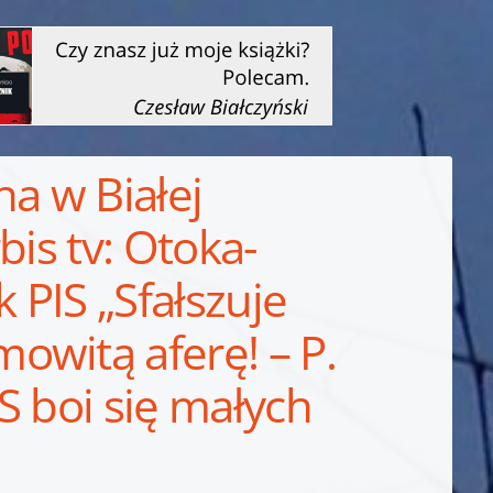
ha w Białej
rbis tv: Otoka-
k PIS „Sfałszuje
owitą aferę! – P.
S boi się małych