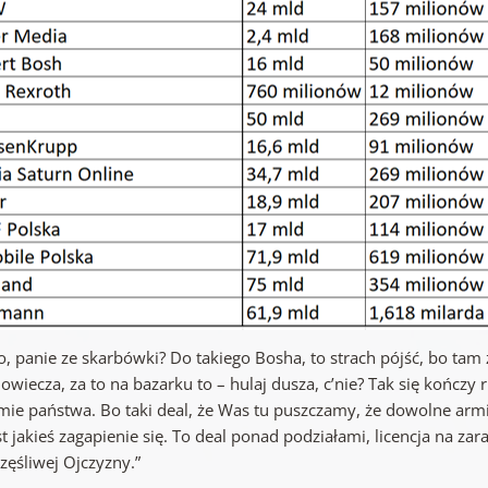
o, panie ze skarbówki? Do takiego Bosha, to strach pójść, bo tam 
owiecza, za to na bazarku to – hulaj dusza, c’nie? Tak się kończ
mie państwa. Bo taki deal, że Was tu puszczamy, że dowolne arm
st jakieś zagapienie się. To deal ponad podziałami, licencja na 
zęśliwej Ojczyzny.”