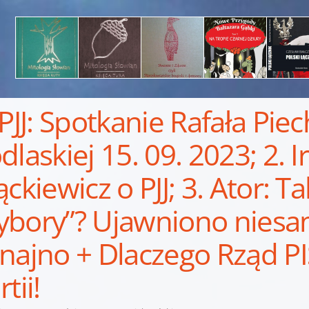
 PJJ: Spotkanie Rafała Piec
dlaskiej 15. 09. 2023; 2. I
ąckiewicz o PJJ; 3. Ator: Ta
bory”? Ujawniono niesam
najno + Dlaczego Rząd PI
tii!