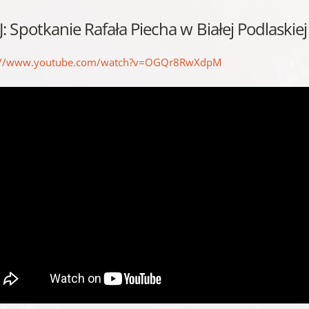
JJ: Spotkanie Rafała Piecha w Białej Podlaski
s://www.youtube.com/watch?v=OGQr8RwXdpM