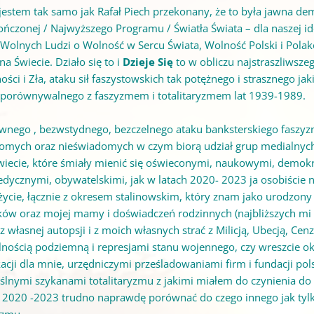
 jestem tak samo jak Rafał Piech przekonany, że to była jawna d
ończonej / Najwyższego Programu / Światła Świata – dla naszej i
 Wolnych Ludzi o Wolność w Sercu Świata, Wolność Polski i Pol
na Świecie. Działo się to i
Dzieje Się
to w obliczu najstraszliwsze
ości i Zła, ataku sił faszystowskich tak potężnego i strasznego 
, porównywalnego z faszyzmem i totalitaryzmem lat 1939-1989.
awnego , bezwstydnego, bezczelnego ataku banksterskiego faszyz
omych oraz nieświadomych w czym biorą udział grup medialnych 
Świecie, które śmiały mienić się oświeconymi, naukowymi, dem
dycznymi, obywatelskimi, jak w latach 2020- 2023 ja osobiście ni
życie, łącznie z okresem stalinowskim, który znam jako urodzon
ków oraz mojej mamy i doświadczeń rodzinnych (najbliższych mi o
 własnej autopsji i z moich własnych strać z Milicją, Ubecją, Cen
alnością podziemną i represjami stanu wojennego, czy wreszcie ok
kacji dla mnie, urzędniczymi prześladowaniami firm i fundacji po
lnymi szykanami totalitaryzmu z jakimi miałem do czynienia d
h 2020 -2023 trudno naprawdę porównać do czego innego jak tylko