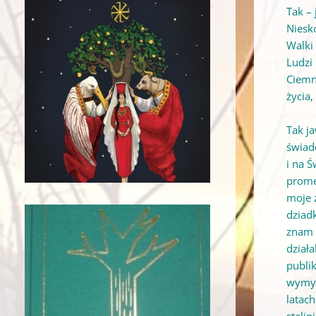
Tak –
Niesk
Walki
Ludzi 
Ciemn
życia
Tak j
świad
i na 
prome
moje 
dziad
znam z
dział
publi
wymyś
latac