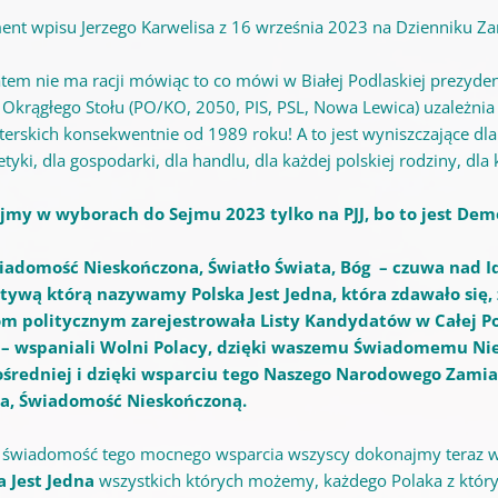
ent wpisu Jerzego Karwelisa z 16 września 2023 na Dzienniku Zar
tem nie ma racji mówiąc to co mówi w Białej Podlaskiej prezydent
 Okrągłego Stołu (PO/KO, 2050, PIS, PSL, Nowa Lewica) uzależnia
erskich konsekwentnie od 1989 roku! A to jest wyniszczające dla 
tyki, dla gospodarki, dla handlu, dla każdej polskiej rodziny, dla
jmy w wyborach do Sejmu 2023 tylko na PJJ, bo to jest Dem
adomość Nieskończona, Światło Świata, Bóg – czuwa nad Id
atywą którą nazywamy Polska Jest Jedna, która zdawało się
m politycznym zarejestrowała Listy Kandydatów w Całej Po
 wspaniali Wolni Polacy, dzięki waszemu Świadomemu Nie
średniej i dzięki wsparciu tego Naszego Narodowego Zamiar
a, Świadomość Nieskończoną.
 świadomość tego mocnego wsparcia wszyscy dokonajmy teraz w
a Jest Jedna
wszystkich których możemy, każdego Polaka z któr