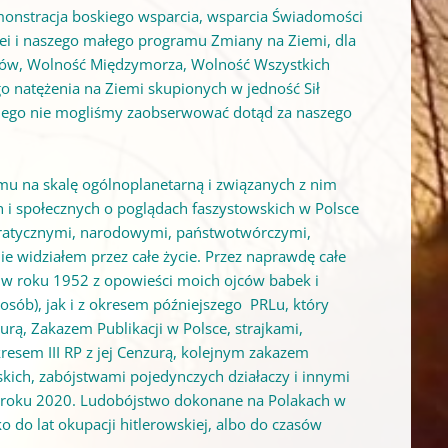
emonstracja boskiego wsparcia, wsparcia Świadomości
dei i naszego małego programu Zmiany na Ziemi, dla
aków, Wolność Międzymorza, Wolność Wszystkich
go natężenia na Ziemi skupionych w jedność Sił
jakiego nie mogliśmy zaobserwować dotąd za naszego
mu na skalę ogólnoplanetarną i związanych z nim
i społecznych o poglądach faszystowskich w Polsce
okratycznymi, narodowymi, państwotwórczymi,
e widziałem przez całe życie. Przez naprawdę całe
y w roku 1952 z opowieści moich ojców babek i
sób), jak i z okresem późniejszego PRLu, który
zurą, Zakazem Publikacji w Polsce, strajkami,
resem III RP z jej Cenzurą, kolejnym zakazem
lskich, zabójstwami pojedynczych działaczy i innymi
o roku 2020. Ludobójstwo dokonane na Polakach w
 do lat okupacji hitlerowskiej, albo do czasów