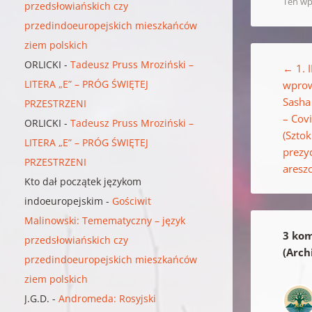
Ten wp
przedsłowiańskich czy
przedindoeuropejskich mieszkańców
ziem polskich
Nawigacja w
ORLICKI
-
Tadeusz Pruss Mroziński –
←
1. 
LITERA „E” – PRÓG ŚWIĘTEJ
wprow
Sasha
PRZESTRZENI
– Cov
ORLICKI
-
Tadeusz Pruss Mroziński –
(Szto
LITERA „E” – PRÓG ŚWIĘTEJ
prezy
PRZESTRZENI
areszc
Kto dał początek językom
indoeuropejskim
-
Gościwit
Malinowski: Temematyczny – język
3 kom
przedsłowiańskich czy
(Arc
przedindoeuropejskich mieszkańców
ziem polskich
J.G.D.
-
Andromeda: Rosyjski