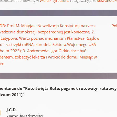
is został opublikowany w
Wiara Przyrodzona
i otagowany jako
Słowiańska 
pisu
IDB: Prof M. Matyja – Nowelizacja Konstytucji na rzecz
Po
adzenia demokracji bezpośredniej jest konieczna; 2.
 Latypova: Warto poznać mechanizm Kłamstwa Rządów
id i zastrzyki mRNA, zbrodnia Sektora Wojennego USA
kholm 2023); 3. Andromeda: Igor Girkin chce być
dentem, zobaczyć lekarza i wrócić do domu. Miesiąc w
ie
entarze do “
Ruto święta Ruto: poganek rutowaty, ruta zwy
hiwum 2011)
”
J.G.D.
Ziarno świadomości