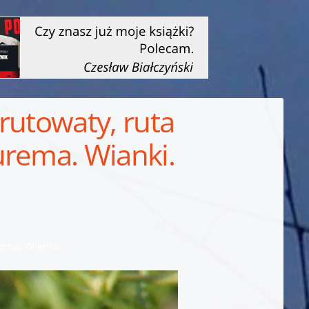
rutowaty, ruta
urema. Wianki.
rema. Wianki.