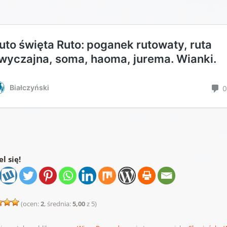
l się!
(ocen:
2
, średnia:
5,00
z 5)