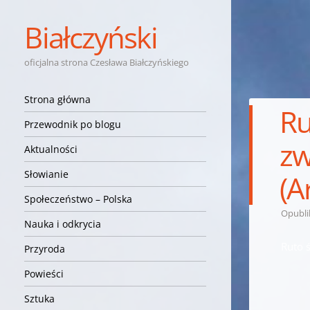
Białczyński
oficjalna strona Czesława Białczyńskiego
Nawigacja
Przejdź do treści
Strona główna
Ru
Przewodnik po blogu
zw
Aktualności
Słowianie
(A
Społeczeństwo – Polska
Opubl
Nauka i odkrycia
Ruto 
Przyroda
Powieści
Sztuka