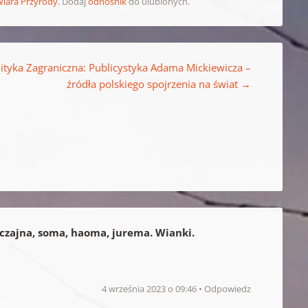
Wiara Przyrody
. Dodaj
odnośnik
do ulubionych.
lityka Zagraniczna: Publicystyka Adama Mickiewicza –
źródła polskiego spojrzenia na świat
→
czajna, soma, haoma, jurema. Wianki.
4 września 2023 o 09:46
Odpowiedz