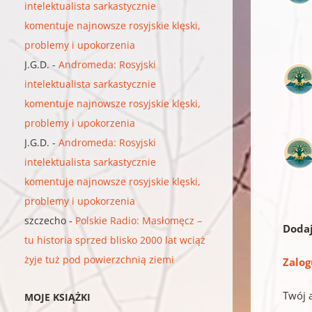
intelektualista sarkastycznie
komentuje najnowsze rosyjskie klęski,
problemy i upokorzenia
J.G.D.
-
Andromeda: Rosyjski
intelektualista sarkastycznie
komentuje najnowsze rosyjskie klęski,
problemy i upokorzenia
J.G.D.
-
Andromeda: Rosyjski
intelektualista sarkastycznie
komentuje najnowsze rosyjskie klęski,
problemy i upokorzenia
szczecho
-
Polskie Radio: Masłomęcz –
Doda
tu historia sprzed blisko 2000 lat wciąż
żyje tuż pod powierzchnią ziemi
Zalog
Twój 
MOJE KSIĄŻKI