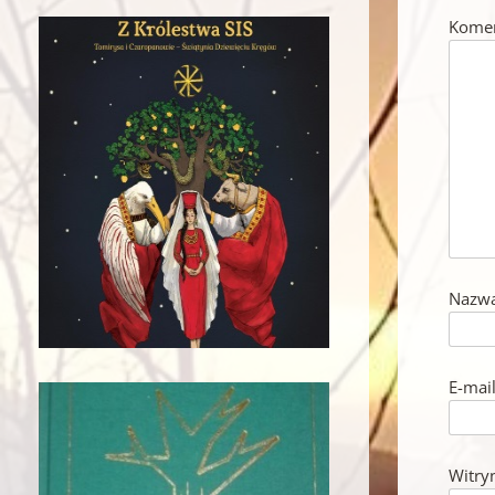
Kome
Nazw
E-mai
Witry