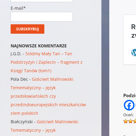
E-mail*
NAJNOWSZE KOMENTARZE
J.G.D.
-
Siódmy Mały Tan – Tan
Podstrzyżyn i Zaplecin – fragment z
Księgi Tanów (tom1)
Pola Dec
-
Gościwit Malinowski:
Temematyczny – język
Podzie
przedsłowiańskich czy
przedindoeuropejskich mieszkańców
ziem polskich
Oceń:
Białczyński
-
Gościwit Malinowski:
Temematyczny – język