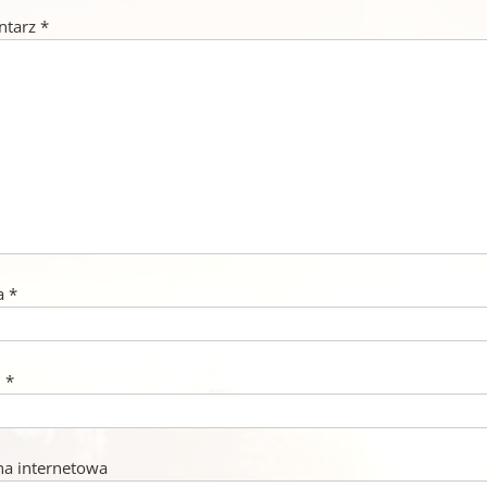
ntarz
*
a
*
l
*
na internetowa