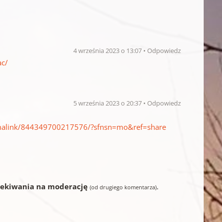
4 września 2023 o 13:07
Odpowiedz
ac/
5 września 2023 o 20:37
Odpowiedz
malink/844349700217576/?sfnsn=mo&ref=share
zekiwania na moderację
.
(od drugiego komentarza)