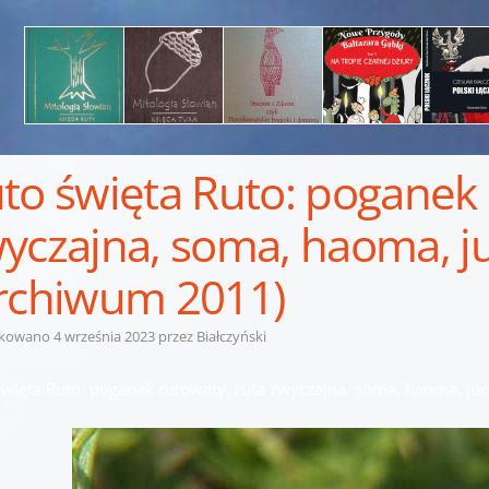
to święta Ruto: poganek 
yczajna, soma, haoma, j
rchiwum 2011)
ikowano
4 września 2023
przez
Białczyński
święta Ruto: poganek rutowaty, ruta zwyczajna, soma, haoma, ju