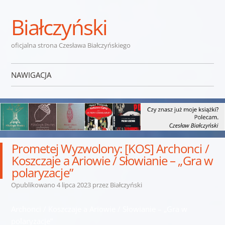
Białczyński
oficjalna strona Czesława Białczyńskiego
NAWIGACJA
Przejdź do treści
Prometej Wyzwolony: [KOS] Archonci /
Koszczaje a Ariowie / Słowianie – „Gra w
polaryzacje”
Opublikowano
4 lipca 2023
przez
Białczyński
Archonci / Koszczaje a Ariowie / Słowianie – „Gra w
polaryzacje”