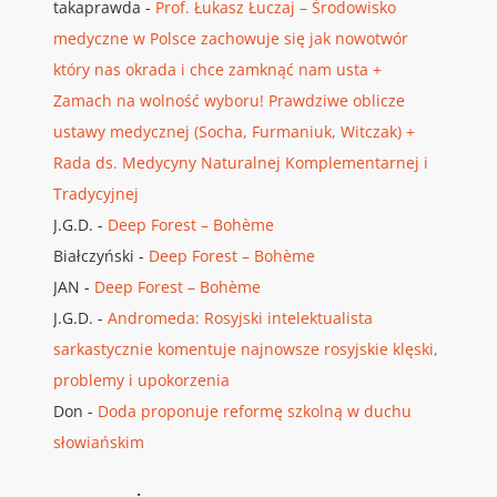
takaprawda
-
Prof. Łukasz Łuczaj – Środowisko
medyczne w Polsce zachowuje się jak nowotwór
który nas okrada i chce zamknąć nam usta +
Zamach na wolność wyboru! Prawdziwe oblicze
ustawy medycznej (Socha, Furmaniuk, Witczak) +
Rada ds. Medycyny Naturalnej Komplementarnej i
Tradycyjnej
J.G.D.
-
Deep Forest – Bohème
Białczyński
-
Deep Forest – Bohème
JAN
-
Deep Forest – Bohème
J.G.D.
-
Andromeda: Rosyjski intelektualista
sarkastycznie komentuje najnowsze rosyjskie klęski,
problemy i upokorzenia
Don
-
Doda proponuje reformę szkolną w duchu
słowiańskim