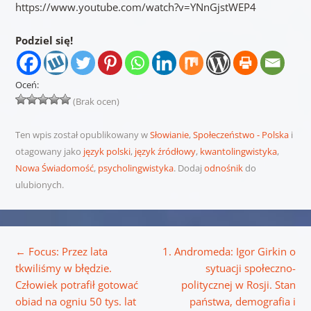
https://www.youtube.com/watch?v=YNnGjstWEP4
Podziel się!
Oceń:
(Brak ocen)
Ten wpis został opublikowany w
Słowianie
,
Społeczeństwo - Polska
i
otagowany jako
język polski
,
język źródłowy
,
kwantolingwistyka
,
Nowa Świadomość
,
psycholingwistyka
. Dodaj
odnośnik
do
ulubionych.
Nawigacja wpisu
←
Focus: Przez lata
1. Andromeda: Igor Girkin o
tkwiliśmy w błędzie.
sytuacji społeczno-
Człowiek potrafił gotować
politycznej w Rosji. Stan
obiad na ogniu 50 tys. lat
państwa, demografia i