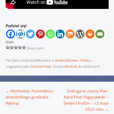
Podziel się!
Oceń:
(Brak ocen)
Ten wpis został opublikowany w
Społeczeństwo - Polska
i
otagowany jako
historia Polski
. Dodaj
odnośnik
do ulubionych.
Nawigacja wpisu
←
Wychodzę!: Pozostałości
Zadruga to znaczy Klan:
słowiańskiego grodziska –
Karol Piotr Pagaczewski –
Rękoraj
Święto Urodzin – 12 maja
2023 roku
→