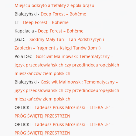
Miejscu odkryto artefakty z epoki brązu
Białczyński
-
Deep Forest – Bohème
LT
-
Deep Forest – Bohème
Kapciacia
-
Deep Forest – Bohème
J.G.D.
-
Siódmy Mały Tan – Tan Podstrzyżyn i
Zaplecin – fragment z Księgi Tanów (tom1)
Pola Dec
-
Gościwit Malinowski: Temematyczny –
język przedsłowiańskich czy przedindoeuropejskich
mieszkańców ziem polskich
Białczyński
-
Gościwit Malinowski: Temematyczny –
język przedsłowiańskich czy przedindoeuropejskich
mieszkańców ziem polskich
ORLICKI
-
Tadeusz Pruss Mroziński – LITERA „E” –
PRÓG ŚWIĘTEJ PRZESTRZENI
ORLICKI
-
Tadeusz Pruss Mroziński – LITERA „E” –
PRÓG ŚWIĘTEJ PRZESTRZENI