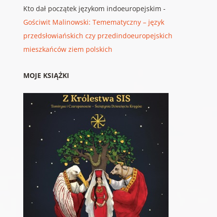
Kto dał początek językom indoeuropejskim
-
Gościwit Malinowski: Temematyczny – język
przedsłowiańskich czy przedindoeuropejskich
mieszkańców ziem polskich
MOJE KSIĄŻKI