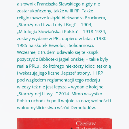
a słownik Franciszka Sławskiego nigdy nie
został ukończony, także w III RP. Także
religioznawcze książki Aleksandra Brucknera,
„Starożytna Litwa Ludy i Bogi” – 1904,
„Mitologia Słowiańska i Polska” – 1918-1924,
zostały wydane w PRL dopiero w latach 1980-
1985 na skutek Rewolucji Solidarności.
Wcześniej z trudem udawało się te książki
pożyczyć z Biblioteki Jagiellońskiej – takie były
realia PRLu , do którego niektórzy idioci tęsknią
i wskazują jego liczne „lepsze” strony. III RP
pod względem reglamentacji tego rodzaju
wiedzy też nie jest lepsza – wydanie kolejne
„Starożytnej Litwy…” 2014. Mimo wszystko
Polska uchodziła po II wojnie za oazę wolności i
wolnomyślicielstwa wśród Demoludów.