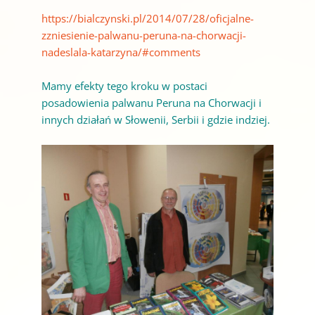
https://bialczynski.pl/2014/07/28/oficjalne-
zzniesienie-palwanu-peruna-na-chorwacji-
nadeslala-katarzyna/#comments
Mamy efekty tego kroku w postaci
posadowienia palwanu Peruna na Chorwacji i
innych działań w Słowenii, Serbii i gdzie indziej.