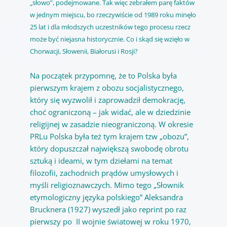
„słowo”, podejmowane. Tak więc zebrałem parę faktów
w jednym miejscu, bo rzeczywiście od 1989 roku minęło
25 lat i dla młodszych uczestników tego procesu rzecz
może być niejasna historycznie. Co i skąd się wzięło w
Chorwacji, Słowenii, Białorusi i Rosji?
Na początek przypomnę, że to Polska była
pierwszym krajem z obozu socjalistycznego,
który się wyzwolił i zaprowadził demokrację,
choć ograniczoną – jak widać, ale w dziedzinie
religijnej w zasadzie nieograniczoną. W okresie
PRLu Polska była też tym krajem tzw „obozu”,
który dopuszczał największą swobodę obrotu
sztuką i ideami, w tym dziełami na temat
filozofii, zachodnich prądów umysłowych i
myśli religioznawczych. Mimo tego „Słownik
etymologiczny języka polskiego” Aleksandra
Brucknera (1927) wyszedł jako reprint po raz
pierwszy po II wojnie światowej w roku 1970,