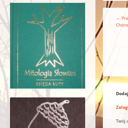
Nawigacja w
←
Pra
Chorw
Doda
Zalog
Twój 