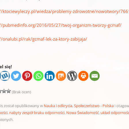
://ktociewyleczy.pl/wiedza/problemy-zdrowotne/nowotwory/7661
://pubmedinfo.org/2016/05/27/twoj-organizm-tworzy-gcmaf/
//onalubi.pl/rak/gcmaf-lek-za-ktory-zabijaja/
l się!
(Brak ocen)
is został opublikowany w
Nauka i odkrycia
,
Społeczeństwo - Polska
i otago
ości
,
nabyty zespół braku odporności
,
Nowa Świadomość
,
układ odpornoś
bionych.