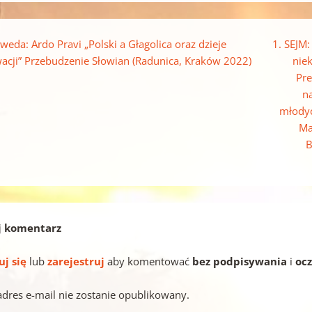
pisu
weda: Ardo Pravi „Polski a Głagolica oraz dzieje
1. SEJM:
acji” Przebudzenie Słowian (Radunica, Kraków 2022)
nie
Pre
n
młodyc
Ma
B
j komentarz
uj się
lub
zarejestruj
aby komentować
bez podpisywania
i
oc
adres e-mail nie zostanie opublikowany.