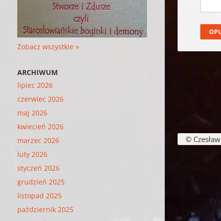
Zobacz wszystkie »
ARCHIWUM
lipiec 2026
czerwiec 2026
maj 2026
kwiecień 2026
© Czesław B
marzec 2026
luty 2026
styczeń 2026
grudzień 2025
listopad 2025
październik 2025