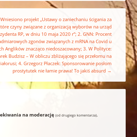
 Wniesiono projekt „Ustawy o zaniechaniu ścigania za
które czyny związane z organizacją wyborów na urząd
zydenta RP, w dniu 10 maja 2020 r”; 2. GNN: Procent
admiarowych zgonów związanych z mRNA na Covid u
h Anglików znacząco niedoszacowany; 3. W Polityce:
rek Budzisz – W obliczu zbliżającego się przełomu na
iałorusi; 4. Grzegorz Płaczek: Sponsorowanie posłom
prostytutek nie łamie prawa! To jakiś absurd
→
zekiwania na moderację
.
(od drugiego komentarza)