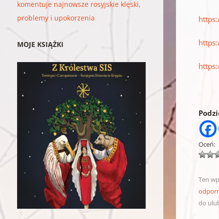
komentuje najnowsze rosyjskie klęski,
problemy i upokorzenia
https
https
MOJE KSIĄŻKI
https:
Podzie
Oceń:
Ten wp
odporn
do ulu