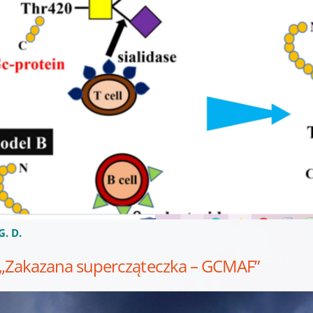
G. D.
„Zakazana supercząteczka – GCMAF”