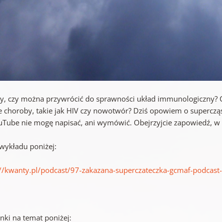
y, czy można przywrócić do sprawności układ immunologiczny? Czy 
ie choroby, takie jak HIV czy nowotwór? Dziś opowiem o supercz
uTube nie mogę napisać, ani wymówić. Obejrzyjcie zapowiedź, w 
 wykładu poniżej:
://kwanty.pl/podcast/97-zakazana-superczateczka-gcmaf-podcast-
inki na temat poniżej: