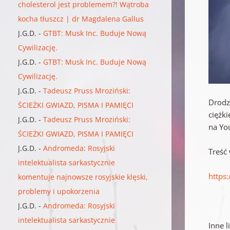
cholesterol jest problemem?! Wątroba
kocha tłuszcz | dr Magdalena Gallus
J.G.D.
-
GTBT: Musk Inc. Buduje Nową
Cywilizację.
J.G.D.
-
GTBT: Musk Inc. Buduje Nową
Cywilizację.
J.G.D.
-
Tadeusz Pruss Mroziński:
Drodz
ŚCIEŻKI GWIAZD, PISMA I PAMIĘCI
ciężk
J.G.D.
-
Tadeusz Pruss Mroziński:
na Yo
ŚCIEŻKI GWIAZD, PISMA I PAMIĘCI
J.G.D.
-
Andromeda: Rosyjski
Treść
intelektualista sarkastycznie
https
komentuje najnowsze rosyjskie klęski,
problemy i upokorzenia
J.G.D.
-
Andromeda: Rosyjski
intelektualista sarkastycznie
Inne l