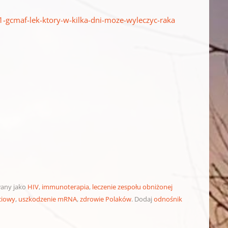
-gcmaf-lek-ktory-w-kilka-dni-moze-wyleczyc-raka
wany jako
HIV
,
immunoterapia
,
leczenie zespołu obniżonej
ciowy
,
uszkodzenie mRNA
,
zdrowie Polaków
. Dodaj
odnośnik