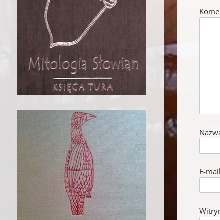
Kome
Nazw
E-mai
Witry