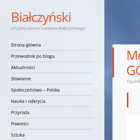
Białczyński
oficjalna strona Czesława Białczyńskiego
Nawigacja
Przejdź do treści
Strona główna
Mo
Przewodnik po blogu
G
Aktualności
Słowianie
Opubl
Społeczeństwo – Polska
Nauka i odkrycia
Przyroda
Powieści
Sztuka