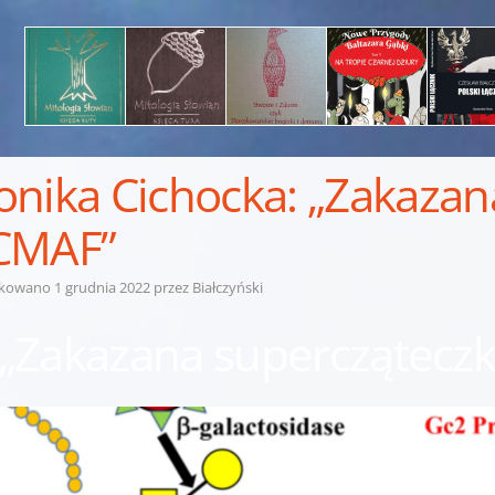
nika Cichocka: „Zakazan
CMAF”
ikowano
1 grudnia 2022
przez
Białczyński
„Zakazana superczątecz