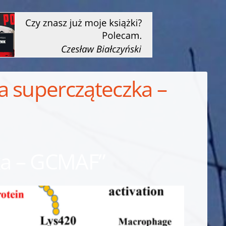
a supercząteczka –
ka – GCMAF”