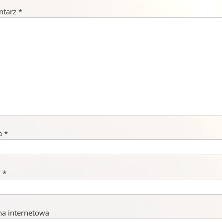
ntarz
*
a
*
l
*
na internetowa