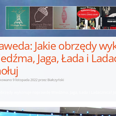
aweda: Jakie obrzędy w
edźma, Jaga, Łada i Lada
ołuj
ikowano
9 listopada 2022
przez
Białczyński
 obrzędy wykonuje naprawdę Wiedźma, Jaga, Łada i Ladacznica? J