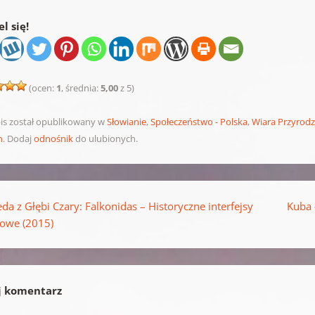
l się!
(ocen:
1
, średnia:
5,00
z 5)
is został opublikowany w
Słowianie
,
Społeczeństwo - Polska
,
Wiara Przyrod
n
. Dodaj
odnośnik
do ulubionych.
pisu
da z Głębi Czary: Falkonidas – Historyczne interfejsy
Kuba 
rowe (2015)
j komentarz