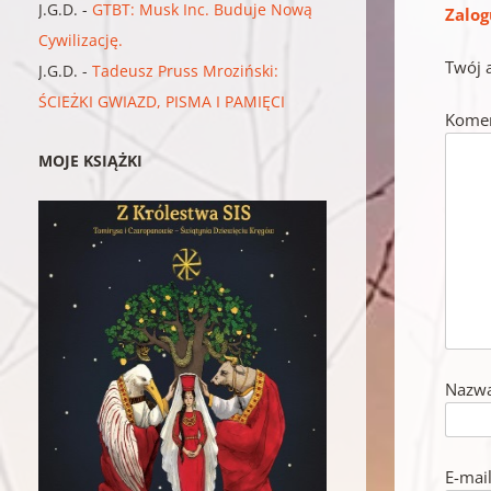
J.G.D.
-
GTBT: Musk Inc. Buduje Nową
Zalog
Cywilizację.
Twój 
J.G.D.
-
Tadeusz Pruss Mroziński:
ŚCIEŻKI GWIAZD, PISMA I PAMIĘCI
Kome
MOJE KSIĄŻKI
Nazw
E-mai