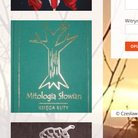
Witry
© Czesław B