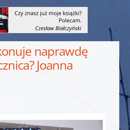
ykonuje naprawdę
cznica? Joanna
oanna Chołuj