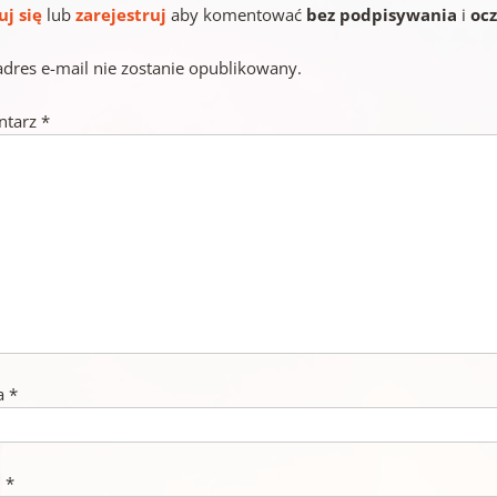
uj się
lub
zarejestruj
aby komentować
bez podpisywania
i
oc
adres e-mail nie zostanie opublikowany.
ntarz
*
a
*
l
*