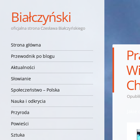
Białczyński
oficjalna strona Czesława Białczyńskiego
Nawigacja
Przejdź do treści
Strona główna
Pr
Przewodnik po blogu
Wi
Aktualności
Słowianie
Ch
Społeczeństwo – Polska
Opubl
Nauka i odkrycia
Jakie
Przyroda
Powieści
Sztuka