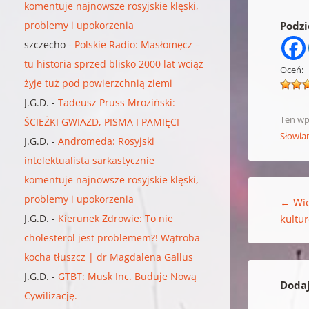
komentuje najnowsze rosyjskie klęski,
problemy i upokorzenia
Podzie
szczecho
-
Polskie Radio: Masłomęcz –
tu historia sprzed blisko 2000 lat wciąż
Oceń:
żyje tuż pod powierzchnią ziemi
J.G.D.
-
Tadeusz Pruss Mroziński:
Ten wp
ŚCIEŻKI GWIAZD, PISMA I PAMIĘCI
Słowia
J.G.D.
-
Andromeda: Rosyjski
intelektualista sarkastycznie
komentuje najnowsze rosyjskie klęski,
Nawigacja w
problemy i upokorzenia
←
Wie
J.G.D.
-
Kierunek Zdrowie: To nie
kultu
cholesterol jest problemem?! Wątroba
kocha tłuszcz | dr Magdalena Gallus
J.G.D.
-
GTBT: Musk Inc. Buduje Nową
Doda
Cywilizację.