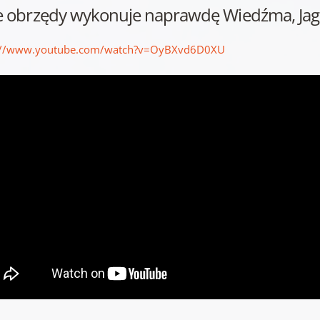
ie obrzędy wykonuje naprawdę Wiedźma, Jaga
://www.youtube.com/watch?v=OyBXvd6D0XU