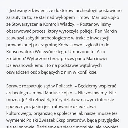
– Jesteśmy zdziwieni, że doktorowi archeologii postawiono
zarzuty za to, że stał nad wykopem – mówi Mariusz Łojko
ze Stowarzyszenia Kontroli Władzy. – Postanowiliśmy
obserwować proces, który wytoczyła policja. Pan Marcin
zauważył zabytki archeologiczne w trakcie inwestycji
prowadzonej przez gminę Kołbaskowo i zgłosił to do
Konserwatora Wojewódzkiego. Umorzono to. A co
zrobiono? Wytoczono teraz proces panu Marcinowi
Dziewanowskiemu i to na podstawie wątpliwych
oświadczeń osób będących z nim w konflikcie.
Sprawę rozpatruje sąd w Policach. – Będziemy wspierać
archeologa – mówi Mariusz Łojko. – Nie zostawimy. Nie
można. Jeżeli człowiek, który działa w naszym interesie
społecznym, jakim jest ratowanie dziedzictwa
kulturowego, organizacje społeczne jak nasze, muszę też
wymienić Polski Związek Eksploratorów, będą przyglądać
się tej sprawie. Będziemy wspierać moralnie, ale również