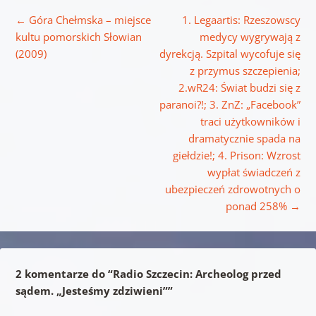
Nawigacja wpisu
←
Góra Chełmska – miejsce
1. Legaartis: Rzeszowscy
kultu pomorskich Słowian
medycy wygrywają z
(2009)
dyrekcją. Szpital wycofuje się
z przymus szczepienia;
2.wR24: Świat budzi się z
paranoi?!; 3. ZnZ: „Facebook”
traci użytkowników i
dramatycznie spada na
giełdzie!; 4. Prison: Wzrost
wypłat świadczeń z
ubezpieczeń zdrowotnych o
ponad 258%
→
2 komentarze do “
Radio Szczecin: Archeolog przed
sądem. „Jesteśmy zdziwieni”
”