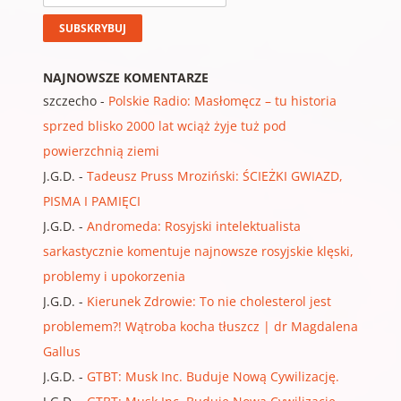
NAJNOWSZE KOMENTARZE
szczecho
-
Polskie Radio: Masłomęcz – tu historia
sprzed blisko 2000 lat wciąż żyje tuż pod
powierzchnią ziemi
J.G.D.
-
Tadeusz Pruss Mroziński: ŚCIEŻKI GWIAZD,
PISMA I PAMIĘCI
J.G.D.
-
Andromeda: Rosyjski intelektualista
sarkastycznie komentuje najnowsze rosyjskie klęski,
problemy i upokorzenia
J.G.D.
-
Kierunek Zdrowie: To nie cholesterol jest
problemem?! Wątroba kocha tłuszcz | dr Magdalena
Gallus
J.G.D.
-
GTBT: Musk Inc. Buduje Nową Cywilizację.