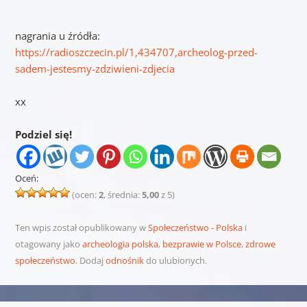
nagrania u źródła:
https://radioszczecin.pl/1,434707,archeolog-przed-
sadem-jestesmy-zdziwieni-zdjecia
xx
Podziel się!
Oceń:
(ocen:
2
, średnia:
5,00
z 5)
Ten wpis został opublikowany w
Społeczeństwo - Polska
i
otagowany jako
archeologia polska
,
bezprawie w Polsce
,
zdrowe
społeczeństwo
. Dodaj
odnośnik
do ulubionych.