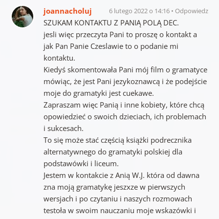
joannacholuj
6 lutego 2022 o 14:16
Odpowiedz
SZUKAM KONTAKTU Z PANIĄ POLĄ DEC.
jesli więc przeczyta Pani to proszę o kontakt a
jak Pan Panie Czeslawie to o podanie mi
kontaktu.
Kiedyś skomentowała Pani mój film o gramatyce
mówiąc, że jest Pani jezykoznawcą i że podejście
moje do gramatyki jest cuekawe.
Zapraszam więc Panią i inne kobiety, które chcą
opowiedzieć o swoich dzieciach, ich problemach
i sukcesach.
To się może stać częścią książki podrecznika
alternatywnego do gramatyki polskiej dla
podstawówki i liceum.
Jestem w kontakcie z Anią W.J. która od dawna
zna moją gramatykę jeszxze w pierwszych
wersjach i po czytaniu i naszych rozmowach
testoła w swoim nauczaniu moje wskazówki i