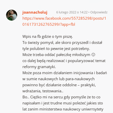
joannacholuj
6 lutego 2022 o 14:22
Odpowiedz
https://www.facebook.com/557285298/posts/1
0161731262765299/?app=fbl
Wpis na fb gdzie o tym piszę.
To świeży pomysł, ale skoro przyszedl i dostał
tyle polubień to pewnie jest potrzebny.
Może trzeba oddać pałeczkę młodszym 🙂
co dalej będą realizować i popularyzować temat
reformy gramatyki.
Może poza moim działaniem inicjowania i badań
w sumie naukowych lub para-naukowych
powinno być działanie oddolne – praktyki,
wdrażania, testowania..
Bo.. Ciężko mi na sercu gdy pomyśle że to co
napisałam i jest trudne musi poleżeć jakies sto
lat zanim ministerstwa naukowcy uniwrrsytety