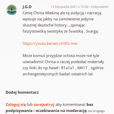
J.G.D
13 listopada 2021 o 10:36
Odpowiedz
Cenię Chrisa Miekinę ale tą audycją i narracją
wpisuje się jakby na zamówienie jedynie
słusznej deutsche history….spinając
faszystowską swastykę ze Śvastiką , Svargą.
https://youtu.be/aeLvYr8G-mw
Może komuś przyjdzie ochota może nie tyle
uświadomić Chrisa a raczej podesłać materiały
czy linki do np haseł : R1a1a1 , M417 , ogólnie
archeogenetycznych badań ostatnich lat.
Dodaj komentarz
Zaloguj się
lub
zarejestruj
aby komentować
bez
podpisywania
i
oczekiwania na moderację
(od drugiego