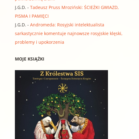
J.G.D.
-
Tadeusz Pruss Mroziński: ŚCIEŻKI GWIAZD,
PISMA I PAMIĘCI
J.G.D.
-
Andromeda: Rosyjski intelektualista
sarkastycznie komentuje najnowsze rosyjskie klęski,
problemy i upokorzenia
MOJE KSIĄŻKI