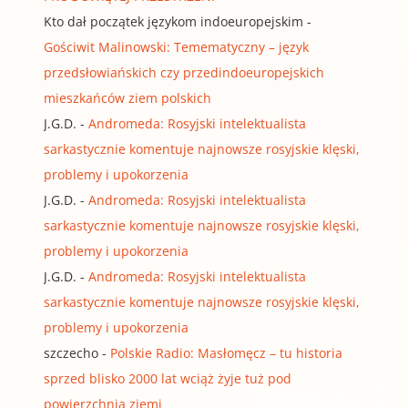
Kto dał początek językom indoeuropejskim
-
Gościwit Malinowski: Temematyczny – język
przedsłowiańskich czy przedindoeuropejskich
mieszkańców ziem polskich
J.G.D.
-
Andromeda: Rosyjski intelektualista
sarkastycznie komentuje najnowsze rosyjskie klęski,
problemy i upokorzenia
J.G.D.
-
Andromeda: Rosyjski intelektualista
sarkastycznie komentuje najnowsze rosyjskie klęski,
problemy i upokorzenia
J.G.D.
-
Andromeda: Rosyjski intelektualista
sarkastycznie komentuje najnowsze rosyjskie klęski,
problemy i upokorzenia
szczecho
-
Polskie Radio: Masłomęcz – tu historia
sprzed blisko 2000 lat wciąż żyje tuż pod
powierzchnią ziemi