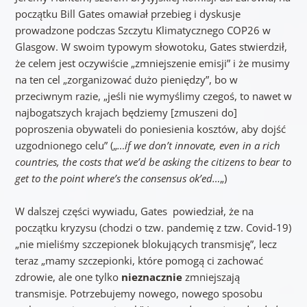
początku Bill Gates omawiał przebieg i dyskusje
prowadzone podczas Szczytu Klimatycznego COP26 w
Glasgow. W swoim typowym słowotoku, Gates stwierdził,
że celem jest oczywiście „zmniejszenie emisji” i że musimy
na ten cel „zorganizować dużo pieniędzy”, bo w
przeciwnym razie, „jeśli nie wymyślimy czegoś, to nawet w
najbogatszych krajach będziemy [zmuszeni do]
poproszenia obywateli do poniesienia kosztów, aby dojść
uzgodnionego celu” („
…if we don’t innovate, even in a rich
countries, the costs that we’d be asking the citizens to bear to
get to the point where’s the consensus ok’ed…
„)
W dalszej części wywiadu, Gates powiedział, że na
początku kryzysu (chodzi o tzw. pandemię z tzw. Covid-19)
„nie mieliśmy szczepionek blokujących transmisję”, lecz
teraz „mamy szczepionki, które pomogą ci zachować
zdrowie, ale one tylko
nieznacznie
zmniejszają
transmisje.
Potrzebujemy nowego, nowego sposobu