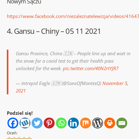
Nowym Sączu
https://www.facebook.com/niezaleznatelewizja/videos/416
4. Gansu – Chiny – 05 11 2021
Gansu Province, China 🇨🇳 – People line up and wait in
the snow for a covid test to get their health pass
unlocked for the week.
pic.twitter.com/40N2rtYJR7
— Intrepid Eagle 🇺🇲 (@SonsOfMontesQ)
November 5,
2021
Podziel się!
Oceń: