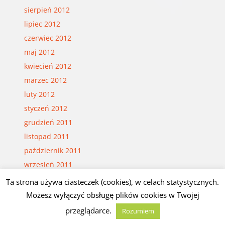
sierpień 2012
lipiec 2012
czerwiec 2012
maj 2012
kwiecień 2012
marzec 2012
luty 2012
styczeń 2012
grudzień 2011
listopad 2011
październik 2011
wrzesień 2011
sierpień 2011
Ta strona używa ciasteczek (cookies), w celach statystycznych.
lipiec 2011
Możesz wyłączyć obsługę plików cookies w Twojej
czerwiec 2011
przeglądarce.
Rozumiem
maj 2011