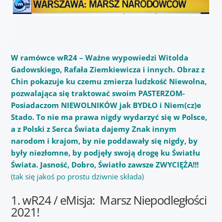
W ramówce wR24 – Ważne wypowiedzi Witolda
Gadowskiego, Rafała Ziemkiewicza i innych. Obraz z
Chin pokazuje ku czemu zmierza ludzkość Niewolna,
pozwalająca się traktować swoim PASTERZOM-
Posiadaczom NIEWOLNIKÓW jak BYDŁO i Niem(cz)e
Stado. To nie ma prawa nigdy wydarzyć się w Polsce,
a z Polski z Serca Świata dajemy Znak innym
narodom i krajom, by nie poddawały się nigdy, by
były niezłomne, by podjęły swoją drogę ku Światłu
Świata. Jasność, Dobro, Światło zawsze ZWYCIĘŻA!!!
(tak się jakoś po prostu dziwnie składa)
1. wR24 / eMisja: Marsz Niepodległości
2021!