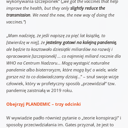
wykonywania szczepionek”
(„
we got the vaccines that help
improve the health, but they only
slightly reduce the
transmission
. We need the new, the new way of doing the
vaccines.”
)
„
Mam nadzieję, że jeśli napiszę za pięć lat książkę, to
[stwierdzę w niej], że
jesteśmy gotowi na kolejną pandemię
,
ale będzie to kosztowało dziesiątki miliardów na rozwój i
opracowanie [szczepionek] … co najmniej miliard rocznie dla
WHO na Centrum Nadzoru… Mogą wystąpić naturalne
pandemie albo bioterroryzm, które mogą być o wiele, wiele
gorsze niż to co doświadczamy dzisiaj…
” – snuł swoje wizje
człowiek, który w profetyczny sposób „przewidział” tzw.
pandemię zaistniałą w 2019 roku.
Obejrzyj PLANDEMIC – trzy odcinki
W wywiadzie padło również pytanie o „teorie konspiracji” i
sposoby przeciwdziałania im. Gates przyznał, że jest to