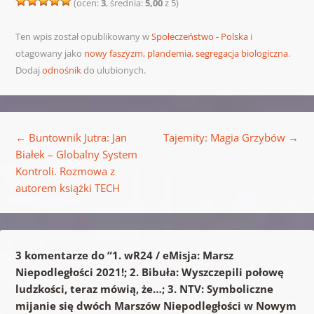
(ocen:
3
, średnia:
5,00
z 5)
Ten wpis został opublikowany w
Społeczeństwo - Polska
i
otagowany jako
nowy faszyzm
,
plandemia
,
segregacja biologiczna
.
Dodaj
odnośnik
do ulubionych.
Nawigacja wpisu
←
Buntownik Jutra: Jan
Tajemity: Magia Grzybów
→
Białek – Globalny System
Kontroli. Rozmowa z
autorem książki TECH
3 komentarze do “
1. wR24 / eMisja: Marsz
Niepodległości 2021!; 2. Bibuła: Wyszczepili połowę
ludzkości, teraz mówią, że…; 3. NTV: Symboliczne
mijanie się dwóch Marszów Niepodległości w Nowym