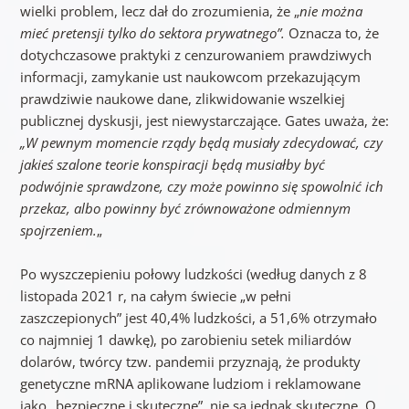
wielki problem, lecz dał do zrozumienia, że „
nie można
mieć pretensji tylko do sektora prywatnego”.
Oznacza to, że
dotychczasowe praktyki z cenzurowaniem prawdziwych
informacji, zamykanie ust naukowcom przekazującym
prawdziwie naukowe dane, zlikwidowanie wszelkiej
publicznej dyskusji, jest niewystarczające. Gates uważa, że:
„W pewnym momencie rządy będą musiały zdecydować, czy
jakieś szalone teorie konspiracji będą musiałby być
podwójnie sprawdzone, czy może powinno się spowolnić ich
przekaz, albo powinny być zrównoważone odmiennym
spojrzeniem.
„
Po wyszczepieniu połowy ludzkości (według danych z 8
listopada 2021 r, na całym świecie „w pełni
zaszczepionych” jest 40,4% ludzkości, a 51,6% otrzymało
co najmniej 1 dawkę), po zarobieniu setek miliardów
dolarów, twórcy tzw. pandemii przyznają, że produkty
genetyczne mRNA aplikowane ludziom i reklamowane
jako „bezpieczne i skuteczne”, nie są jednak skuteczne. O