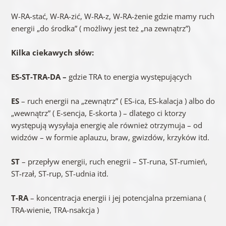
W-RA-stać, W-RA-zić, W-RA-z, W-RA-żenie gdzie mamy ruch
energii „do środka” ( możliwy jest też „na zewnątrz”)
Kilka ciekawych słów:
ES-ST-TRA-DA –
gdzie TRA to energia występujących
ES
– ruch energii na „zewnątrz” ( ES-ica, ES-kalacja ) albo do
„wewnątrz” ( E-sencja, E-skorta ) – dlatego ci ktorzy
występują wysyłaja energię ale również otrzymuja – od
widzów – w formie aplauzu, braw, gwizdów, krzyków itd.
ST
– przepływ energii, ruch enegrii – ST-runa, ST-rumień,
ST-rzał, ST-rup, ST-udnia itd.
T-RA
– koncentracja energii i jej potencjalna przemiana (
TRA-wienie, TRA-nsakcja )