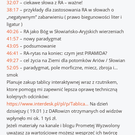
32:07
– ciekawe słowa z RA – ważne!
38:17
– przykłady dla zastosowania RA w słowach o
„negatywnym” zabarwieniu ( prawo biegunowości liter i
ligatur )
40:26
– RA jako Bóg w Słowiańsko-Aryjskich wierzeniach
41:57
– nowy paradygmat
43:05
– podsumowanie
46:41
– RA-rytas na koniec: czym jest PIRAMIDA?
49:27
– cel życia na Ziemi dla potomków Ariów / Słowian
52:05
– paradygmat, pole morficzne, miecz, zbroja i…
smok
Planuje zakup tablicy interaktywnej wraz z rzutnikem,
ktore pomogą mi zapewnić lepsza oprawę techniczną
kolejnych odcinków:
https://www.interdesk.pl/pl/p/Tablica…
Na dzień
dzisiejszy ( 19.01 ) z DARowizn otrzymanych od widzów
wpłynęło mi ok. 1 tyś zł.
Jeżeli materiały na kanale i blogu Prometej Wyzwolony
uważasz za wartościowe możesz wesprzeć ich twórcę