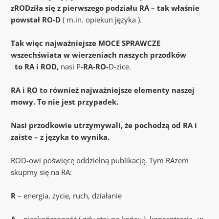
zRODziła się z pierwszego podziału RA – tak właśnie
powstał RO-D
( m.in. opiekun języka ).
Tak więc najważniejsze MOCE SPRAWCZE
wszechświata w wierzeniach naszych przodków
to RA i ROD,
nasi
P
-RA-RO-
D-zice.
RA i RO to również najważniejsze elementy naszej
mowy. To nie jest przypadek.
Nasi przodkowie utrzymywali, że pochodzą od RA i
zaiste – z języka to wynika.
ROD-owi poświęcę oddzielną publikację. Tym RAzem
skupmy się na RA:
R
– energia, życie, ruch, działanie
A
– nieskończoność ( gdy stoi na końcu ), koncentracja „w