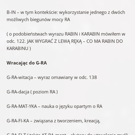
B-IN – w tym kontekście: wykorzystanie jednego z dwóch
możliwych biegunów mocy RA
( o podobieństwach wyrazu RABIN i KARABIN mówiłem w
odc. 122. JAK WYGRAĆ Z LEWĄ RĘKĄ – CO MA RABIN DO
KARABINU )
Wracając do G-RA
G-RA-witacja – wyraz omawiany w odc. 138
G-RA-dacja ( poziom RA )
G-RA-MAT-YKA – nauka o języku opartym o RA
G-RA-FI-KA – związana z tworzeniem, kreacją,
G-RA-FI-T ( także AT-RA-ment – służący do utrwalania myśli