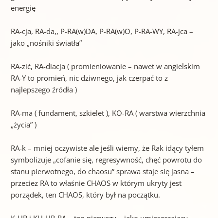
energię
RA-cja, RA-da,, P-RA(w)DA, P-RA(w)O, P-RA-WY, RA-jca –
jako „nośniki światła”
RA-zić, RA-diacja ( promieniowanie – nawet w angielskim
RA-Y to promień, nic dziwnego, jak czerpać to z
najlepszego źródła )
RA-ma ( fundament, szkielet ), KO-RA ( warstwa wierzchnia
„życia” )
RA-k – mniej oczywiste ale jeśli wiemy, że Rak idący tyłem
symbolizuje „cofanie się, regresywność, chęć powrotu do
stanu pierwotnego, do chaosu” sprawa staje się jasna –
przeciez RA to właśnie CHAOS w którym ukryty jest
porządek, ten CHAOS, który był na początku.
K-UR i KU-UR-RA – ten pierwszy – jako umieszczający