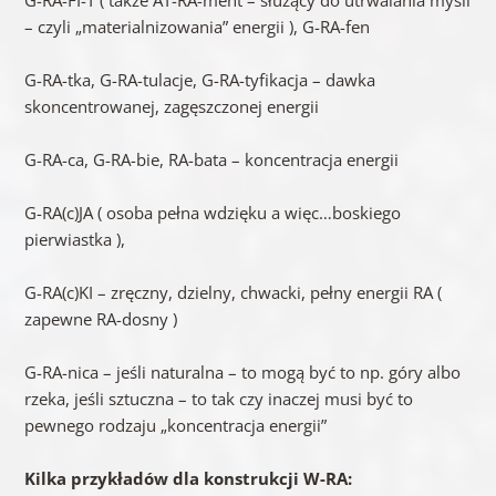
– czyli „materialnizowania” energii ), G-RA-fen
G-RA-tka, G-RA-tulacje, G-RA-tyfikacja – dawka
skoncentrowanej, zagęszczonej energii
G-RA-ca, G-RA-bie, RA-bata – koncentracja energii
G-RA(c)JA ( osoba pełna wdzięku a więc…boskiego
pierwiastka ),
G-RA(c)KI – zręczny, dzielny, chwacki, pełny energii RA (
zapewne RA-dosny )
G-RA-nica – jeśli naturalna – to mogą być to np. góry albo
rzeka, jeśli sztuczna – to tak czy inaczej musi być to
pewnego rodzaju „koncentracja energii”
Kilka przykładów dla konstrukcji W-RA: