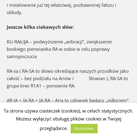
i instalowanie już tej właściwej, pozbawionej fałszu i
obłudy.
Jeszcze kilka ciekawych słów:
KU-RA(c)JA – podwyższenie „wibracji”, zwiększenie
boskiego pierwiastka RA w sobie w celu poprawy
samopoczucia
RA-sa ( RA-SA to słowo określające naszych przodków jako
całość – bez podziału na Ariów / Słowian ), RA-SA to
grupa krwi R1A1 – ponownie RA
AR-IA = IA-RA = JA-RA – Aria to człowiek będący „odbiciem”
Boga na Ziemi ( w naszym języku czytamy również wspak
Ta strona używa ciasteczek (cookies), w celach statystycznych.
– p-RA-widła omówione w odc. 4 )
Możesz wyłączyć obsługę plików cookies w Twojej
przeglądarce.
Rozumiem
Kilka przykładów dla zastosowania przeciwnego do
„światła”
( bo przecież RA jako pełnia, jednia,