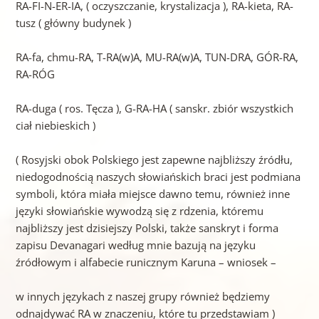
RA-FI-N-ER-IA, ( oczyszczanie, krystalizacja ), RA-kieta, RA-
tusz ( główny budynek )
RA-fa, chmu-RA, T-RA(w)A, MU-RA(w)A, TUN-DRA, GÓR-RA,
RA-RÓG
RA-duga ( ros. Tęcza ), G-RA-HA ( sanskr. zbiór wszystkich
ciał niebieskich )
( Rosyjski obok Polskiego jest zapewne najbliższy źródłu,
niedogodnością naszych słowiańskich braci jest podmiana
symboli, która miała miejsce dawno temu, również inne
języki słowiańskie wywodzą się z rdzenia, któremu
najbliższy jest dzisiejszy Polski, także sanskryt i forma
zapisu Devanagari według mnie bazują na języku
źródłowym i alfabecie runicznym Karuna – wniosek –
w innych językach z naszej grupy również będziemy
odnajdywać RA w znaczeniu, które tu przedstawiam )