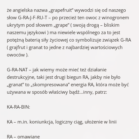
że angielska nazwa „grapefruit” wywodzi się od naszego
słow G-RA-J-F-RU-T – po przecież ten owoc z winogronem
ukrytym pod słowem „grape” ( swoją drogą – bliskim
naszemu językowi ) ma niewiele wspólnego za to jest
potężną baterią siły życiowej co symbolizuje związek G-RA
( grajfrut i granat to jedne z najbardziej wartościowych
owoców ).
G-RA-NAT – jak wiemy może mieć też działanie
destrukcyjne, taki jest drugi biegun RA, jakby nie było
„granat” to „skompresowana” energia RA, która może być
używana w sposób właściwy bądź…inny, patrz:
KA-RA-BIN:
KA – m.in. koniunkcja, logiczny ciąg, ułożenie w linii
RA – omawiane