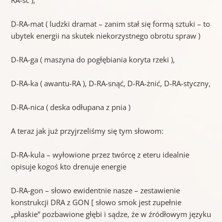
D-RA-mat ( ludzki dramat – zanim stał się formą sztuki – to
ubytek energii na skutek niekorzystnego obrotu spraw )
D-RA-ga ( maszyna do pogłębiania koryta rzeki ),
D-RA-ka ( awantu-RA ), D-RA-snąć, D-RA-żnić, D-RA-styczny,
D-RA-nica ( deska odłupana z pnia )
A teraz jak już przyjrzeliśmy się tym słowom:
D-RA-kula – wyłowione przez twórcę z eteru idealnie
opisuje kogoś kto drenuje energie
D-RA-gon – słowo ewidentnie nasze – zestawienie
konstrukcji DRA z GON [ słowo smok jest zupełnie
„płaskie” pozbawione głębi i sądze, że w źródłowym języku