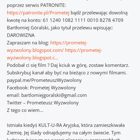
poprzez serwis PATRONITE:
https://patronite.pl/Prometej
bądź przelewając dowolną
kwotę na konto: 61 1240 1082 1111 0010 8278 4709
Bartłomiej Góralski, jako tytuł przelewu wpisując:
DAROWIZNA
Zapraszam na blog:
https://prometej-
wyzwolony.blogspot.com/
https://prometej-
wyzwolony.blogspot.c…
Podobał ci się film ? Daj kciuk w górę, zostaw komentarz.
Subskrybuj kanał aby być na bieżąco z nowymi filmami.
paypal.me/PrometeuszWyzwolony
Facebook: Prometej Wyzwolony
email: bartlomiejgoralski@gmail.com
Twitter – Prometeusz Wyzwolony
Z tego co wiem…
Istniała kiedyś KULT-U-RA Aryjska, która zamieszkiwała
Ziemię. Jej ślady odnajdujemy na całym świecie. Tym
ludziom żyjącym na naszej planecie w zamierzchłych