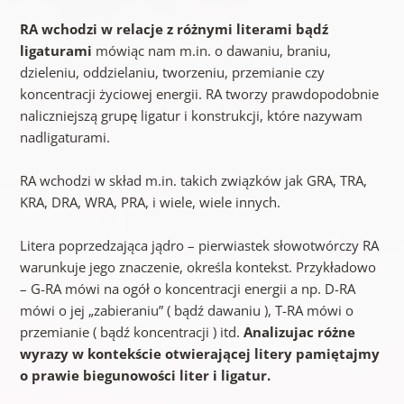
RA wchodzi w relacje z różnymi literami bądź
ligaturami
mówiąc nam m.in. o dawaniu, braniu,
dzieleniu, oddzielaniu, tworzeniu, przemianie czy
koncentracji życiowej energii. RA tworzy prawdopodobnie
naliczniejszą grupę ligatur i konstrukcji, które nazywam
nadligaturami.
RA wchodzi w skład m.in. takich związków jak GRA, TRA,
KRA, DRA, WRA, PRA, i wiele, wiele innych.
Litera poprzedzająca jądro – pierwiastek słowotwórczy RA
warunkuje jego znaczenie, określa kontekst. Przykładowo
– G-RA mówi na ogół o koncentracji energii a np. D-RA
mówi o jej „zabieraniu” ( bądź dawaniu ), T-RA mówi o
przemianie ( bądź koncentracji ) itd.
Analizujac różne
wyrazy w kontekście otwierającej litery pamiętajmy
o prawie biegunowości liter i ligatur.