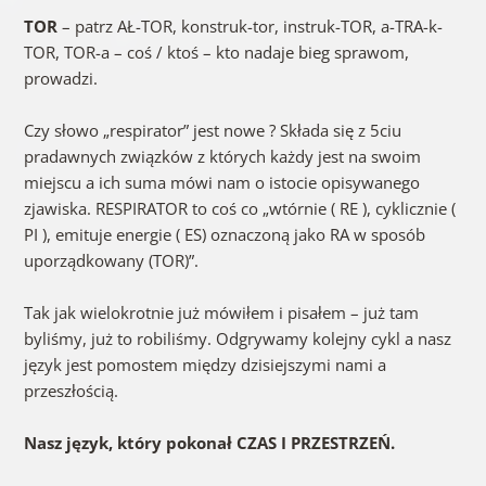
TOR
– patrz AŁ-TOR, konstruk-tor, instruk-TOR, a-TRA-k-
TOR, TOR-a – coś / ktoś – kto nadaje bieg sprawom,
prowadzi.
Czy słowo „respirator” jest nowe ? Składa się z 5ciu
pradawnych związków z których każdy jest na swoim
miejscu a ich suma mówi nam o istocie opisywanego
zjawiska. RESPIRATOR to coś co „wtórnie ( RE ), cyklicznie (
PI ), emituje energie ( ES) oznaczoną jako RA w sposób
uporządkowany (TOR)”.
Tak jak wielokrotnie już mówiłem i pisałem – już tam
byliśmy, już to robiliśmy. Odgrywamy kolejny cykl a nasz
język jest pomostem między dzisiejszymi nami a
przeszłością.
Nasz język, który pokonał CZAS I PRZESTRZEŃ.