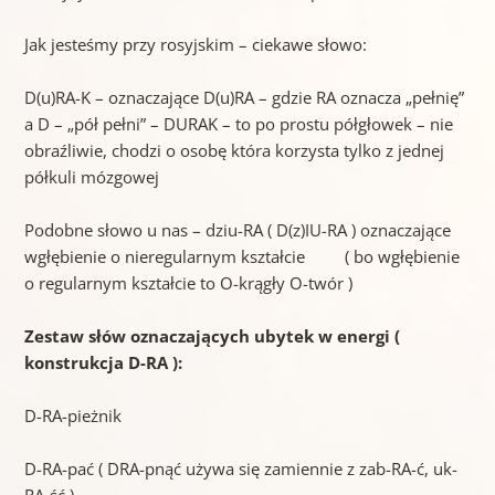
Jak jesteśmy przy rosyjskim – ciekawe słowo:
D(u)RA-K – oznaczające D(u)RA – gdzie RA oznacza „pełnię”
a D – „pół pełni” – DURAK – to po prostu półgłowek – nie
obraźliwie, chodzi o osobę która korzysta tylko z jednej
półkuli mózgowej
Podobne słowo u nas – dziu-RA ( D(z)IU-RA ) oznaczające
wgłębienie o nieregularnym kształcie ( bo wgłębienie
o regularnym kształcie to O-krągły O-twór )
Zestaw słów oznaczających ubytek w energi (
konstrukcja D-RA ):
D-RA-pieżnik
D-RA-pać ( DRA-pnąć używa się zamiennie z zab-RA-ć, uk-
RA-ść ),