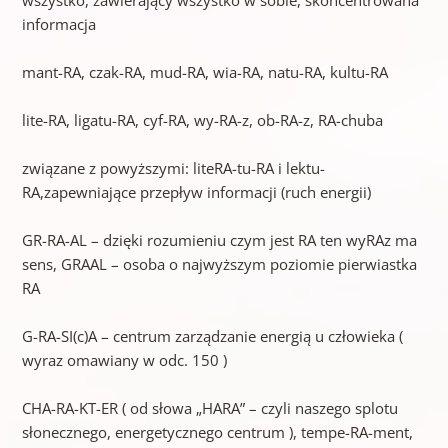
informacja
mant-RA, czak-RA, mud-RA, wia-RA, natu-RA, kultu-RA
lite-RA, ligatu-RA, cyf-RA, wy-RA-z, ob-RA-z, RA-chuba
związane z powyższymi: liteRA-tu-RA i lektu-
RA,zapewniające przepływ informacji (ruch energii)
GR-RA-AL – dzięki rozumieniu czym jest RA ten wyRAz ma
sens, GRAAL – osoba o najwyższym poziomie pierwiastka
RA
G-RA-SI(c)A – centrum zarządzanie energią u człowieka (
wyraz omawiany w odc. 150 )
CHA-RA-KT-ER ( od słowa „HARA” – czyli naszego splotu
słonecznego, energetycznego centrum ), tempe-RA-ment,