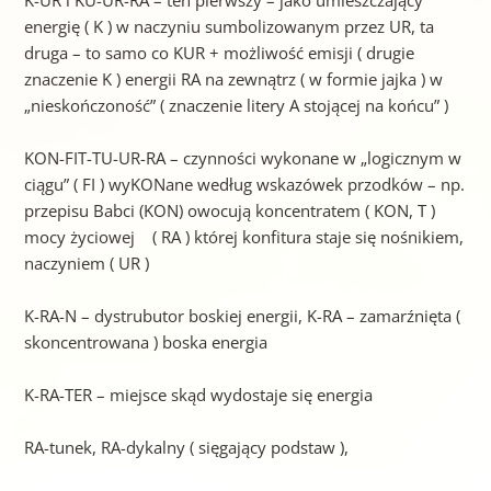
energię ( K ) w naczyniu sumbolizowanym przez UR, ta
druga – to samo co KUR + możliwość emisji ( drugie
znaczenie K ) energii RA na zewnątrz ( w formie jajka ) w
„nieskończoność” ( znaczenie litery A stojącej na końcu” )
KON-FIT-TU-UR-RA – czynności wykonane w „logicznym w
ciągu” ( FI ) wyKONane według wskazówek przodków – np.
przepisu Babci (KON) owocują koncentratem ( KON, T )
mocy życiowej ( RA ) której konfitura staje się nośnikiem,
naczyniem ( UR )
K-RA-N – dystrubutor boskiej energii, K-RA – zamarźnięta (
skoncentrowana ) boska energia
K-RA-TER – miejsce skąd wydostaje się energia
RA-tunek, RA-dykalny ( sięgający podstaw ),