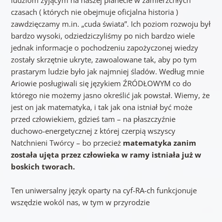
czasach ( których nie obejmuje oficjalna historia )
zawdzięczamy m.in. „cuda świata”.
Ich poziom rozwoju był
bardzo wysoki, odziedziczyliśmy po nich bardzo wiele
jednak informacje o pochodzeniu zapożyczonej wiedzy
zostały skrzętnie ukryte, zawoalowane tak, aby po tym
prastarym ludzie było jak najmniej śladów. Według mnie
Ariowie posługiwali się językiem ŹRÓDŁOWYM co do
którego nie możemy jasno określić jak powstał. Wiemy, że
jest on jak matematyka, i tak jak ona istniał być może
przed człowiekiem, gdzieś tam – na płaszczyźnie
duchowo-energetycznej z której czerpią wszyscy
Natchnieni Twórcy – bo przecież
matematyka zanim
została ujęta przez człowieka w ramy istniała już w
boskich tworach.
Ten uniwersalny język oparty na cyf-RA-ch funkcjonuje
wszędzie wokól nas, w tym w przyrodzie