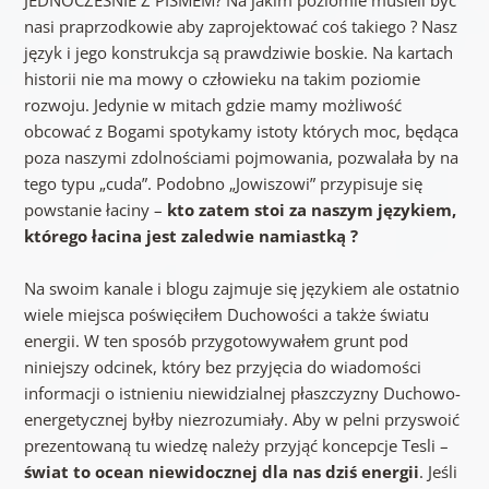
nasi praprzodkowie aby zaprojektować coś takiego ? Nasz
język i jego konstrukcja są prawdziwie boskie. Na kartach
historii nie ma mowy o człowieku na takim poziomie
rozwoju. Jedynie w mitach gdzie mamy możliwość
obcować z Bogami spotykamy istoty których moc, będąca
poza naszymi zdolnościami pojmowania, pozwalała by na
tego typu „cuda”. Podobno „Jowiszowi” przypisuje się
powstanie łaciny –
kto zatem stoi za naszym językiem,
którego łacina jest zaledwie namiastką ?
Na swoim kanale i blogu zajmuje się językiem ale ostatnio
wiele miejsca poświęciłem Duchowości a także światu
energii. W ten sposób przygotowywałem grunt pod
niniejszy odcinek, który bez przyjęcia do wiadomości
informacji o istnieniu niewidzialnej płaszczyzny Duchowo-
energetycznej byłby niezrozumiały. Aby w pelni przyswoić
prezentowaną tu wiedzę należy przyjąć koncepcje Tesli –
świat to ocean niewidocznej dla nas dziś energii
. Jeśli