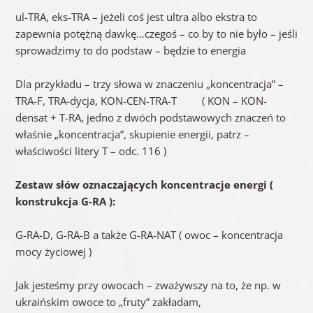
ul-TRA, eks-TRA – jeżeli coś jest ultra albo ekstra to
zapewnia potężną dawkę…czegoś – co by to nie było – jeśli
sprowadzimy to do podstaw – będzie to energia
Dla przykładu – trzy słowa w znaczeniu „koncentracja” –
TRA-F, TRA-dycja, KON-CEN-TRA-T ( KON – KON-
densat + T-RA, jedno z dwóch podstawowych znaczeń to
właśnie „koncentracja”, skupienie energii, patrz –
właściwości litery T – odc. 116 )
Zestaw słów oznaczających koncentracje energi (
konstrukcja G-RA ):
G-RA-D, G-RA-B a także G-RA-NAT ( owoc – koncentracja
mocy życiowej )
Jak jesteśmy przy owocach – zważywszy na to, że np. w
ukraińskim owoce to „fruty” zakładam,