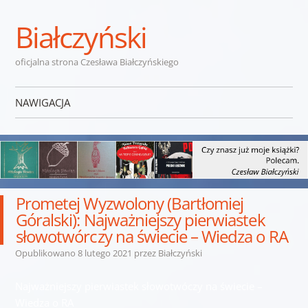
Białczyński
oficjalna strona Czesława Białczyńskiego
NAWIGACJA
Przejdź do treści
Prometej Wyzwolony (Bartłomiej
Góralski): Najważniejszy pierwiastek
słowotwórczy na świecie – Wiedza o RA
Opublikowano
8 lutego 2021
przez
Białczyński
Najważniejszy pierwiastek słowotwóczy na świecie –
Wiedza o RA