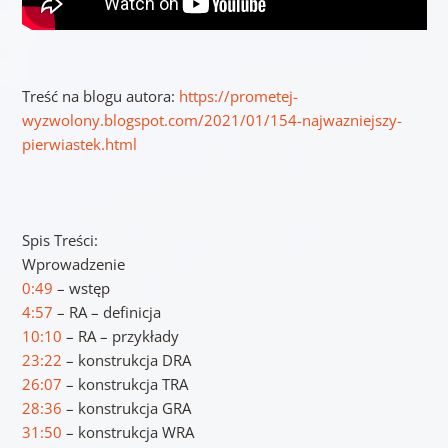
Treść na blogu autora:
https://prometej-
wyzwolony.blogspot.com/2021/01/154-najwazniejszy-
pierwiastek.html
Spis Treści:
Wprowadzenie
0:49
– wstęp
4:57
– RA – definicja
10:10
– RA – przykłady
23:22
– konstrukcja DRA
26:07
– konstrukcja TRA
28:36
– konstrukcja GRA
31:50
– konstrukcja WRA