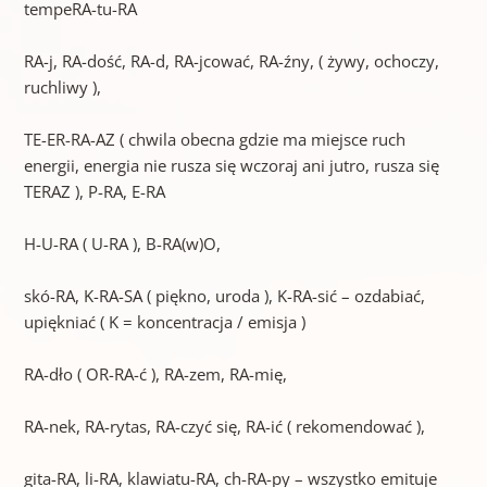
tempeRA-tu-RA
RA-j, RA-dość, RA-d, RA-jcować, RA-źny, ( żywy, ochoczy,
ruchliwy ),
TE-ER-RA-AZ ( chwila obecna gdzie ma miejsce ruch
energii, energia nie rusza się wczoraj ani jutro, rusza się
TERAZ ), P-RA, E-RA
H-U-RA ( U-RA ), B-RA(w)O,
skó-RA, K-RA-SA ( piękno, uroda ), K-RA-sić – ozdabiać,
upiękniać ( K = koncentracja / emisja )
RA-dło ( OR-RA-ć ), RA-zem, RA-mię,
RA-nek, RA-rytas, RA-czyć się, RA-ić ( rekomendować ),
gita-RA, li-RA, klawiatu-RA, ch-RA-py – wszystko emituje