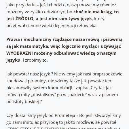
jako przykładu – jeśli chodzi o naszą mowę my również
możemy wszystko odtworzyć, bo
choć nie ma ksiąg, to
jest ŹRÓDŁO, a jest nim sam żywy język
, który
przetrwał ciemne wieki degeneracji człowieka.
Prawa i mechanizmy rządzące nasza mową i pisownią
są jak matematyka, więc logicznie myśląc i używając
WYOBRAŹNI możemy odbudować wiedzę o naszym
języku
. I zrobimy to.
Jak powstał nasz język ? Nie wiemy jak nasi praprzodkowie
zbudowali piramidy, nie wiemy także jak powstał ten
niesamowity system komunikacji i zapisu. Czy tak jak
mówią mity „dostaliśmy” go w „pakiecie” wraz z pismem
od istoty boskiej ?
Czy dostaliśmy język od Prometeja ? Bo jeśli stworzyliśmy
go sami imitując przyrodę to jak to możliwe, że powstał
JEDNOCZEŚNIE Z PISMEM? Na jakim poziomie musieli być