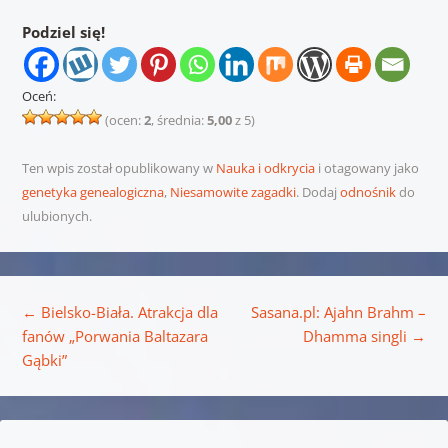
Podziel się!
Oceń:
(ocen:
2
, średnia:
5,00
z 5)
Ten wpis został opublikowany w
Nauka i odkrycia
i otagowany jako
genetyka genealogiczna
,
Niesamowite zagadki
. Dodaj
odnośnik
do
ulubionych.
Nawigacja wpisu
←
Bielsko-Biała. Atrakcja dla
Sasana.pl: Ajahn Brahm –
fanów „Porwania Baltazara
Dhamma singli
→
Gąbki”