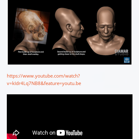
https://www.youtube.com/watch?
v=kIdr4Lq7NB8&feature=youtu.be