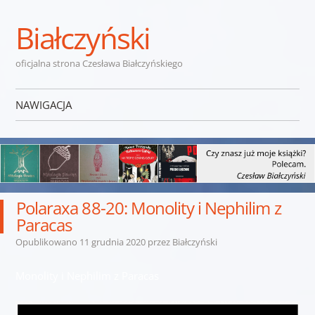
Białczyński
oficjalna strona Czesława Białczyńskiego
NAWIGACJA
Przejdź do treści
Polaraxa 88-20: Monolity i Nephilim z
Paracas
Opublikowano
11 grudnia 2020
przez
Białczyński
Monolity i Nephilim z Paracas