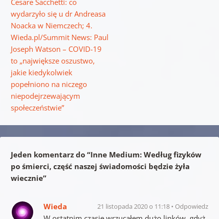
Cesare Sacchetti: co
wydarzyło się u dr Andreasa
Noacka w Niemczech; 4.
Wieda.pl/Summit News: Paul
Joseph Watson – COVID-19
to „największe oszustwo,
jakie kiedykolwiek
popełniono na niczego
niepodejrzewającym
społeczeństwie”
Jeden komentarz do “
Inne Medium: Według fizyków
po śmierci, część naszej świadomości będzie żyła
wiecznie
”
Wieda
21 listopada 2020 o 11:18
Odpowiedz
W ostatnim czasie wrzucałem dużo linków, gdyż