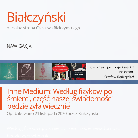
Białczyński
oficjalna strona Czesława Białczyńskiego
NAWIGACJA
Przejdź do treści
Inne Medium: Według fizyków po
śmierci, część naszej świadomości
będzie żyła wiecznie
Opublikowano
21 listopada 2020
przez
Białczyński
Według fizyków po śmierci, część naszej świadomości
będzie żyła wiecznie