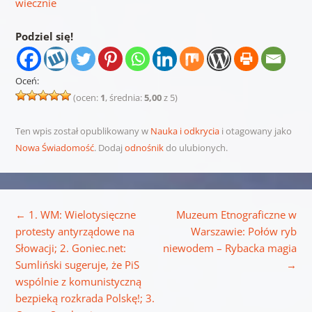
wiecznie
Podziel się!
Oceń:
(ocen:
1
, średnia:
5,00
z 5)
Ten wpis został opublikowany w
Nauka i odkrycia
i otagowany jako
Nowa Świadomość
. Dodaj
odnośnik
do ulubionych.
Nawigacja wpisu
←
1. WM: Wielotysięczne
Muzeum Etnograficzne w
protesty antyrządowe na
Warszawie: Połów ryb
Słowacji; 2. Goniec.net:
niewodem – Rybacka magia
Sumliński sugeruje, że PiS
→
wspólnie z komunistyczną
bezpieką rozkrada Polskę!; 3.