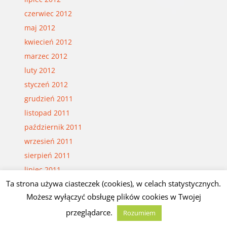
czerwiec 2012
maj 2012
kwiecień 2012
marzec 2012
luty 2012
styczeń 2012
grudzień 2011
listopad 2011
październik 2011
wrzesień 2011
sierpień 2011
lipiec 2011
Ta strona używa ciasteczek (cookies), w celach statystycznych.
czerwiec 2011
Możesz wyłączyć obsługę plików cookies w Twojej
maj 2011
przeglądarce.
kwiecień 2011
Rozumiem
marzec 2011