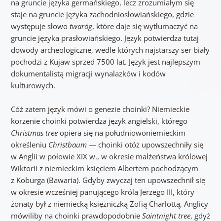
na gruncie języka germańskiego, lecz zrozumiałym się
staje na gruncie języka zachodniosłowiańskiego, gdzie
występuje słowo
twaróg
, które daje się wytłumaczyć na
gruncie języka prasłowiańskiego. Język potwierdza tutaj
dowody archeologiczne, wedle których najstarszy ser biały
pochodzi z Kujaw sprzed 7500 lat. Język jest najlepszym
dokumentalistą migracji wynalazków i kodów
kulturowych.
Cóż zatem język mówi o genezie choinki? Niemieckie
korzenie choinki potwierdza język angielski, którego
Christmas tree
opiera się na południowoniemieckim
określeniu
Christbaum
— choinki otóż upowszechniły się
w Anglii w połowie XIX w., w okresie małżeństwa królowej
Wiktorii z niemieckim księciem Albertem pochodzącym
z Koburga (Bawaria). Gdyby zwyczaj ten upowszechnił się
w okresie wcześniej panującego króla Jerzego III, który
żonaty był z niemiecką księżniczką Zofią Charlottą, Anglicy
mówiliby na choinki prawdopodobnie
Saintnight tree
, gdyż