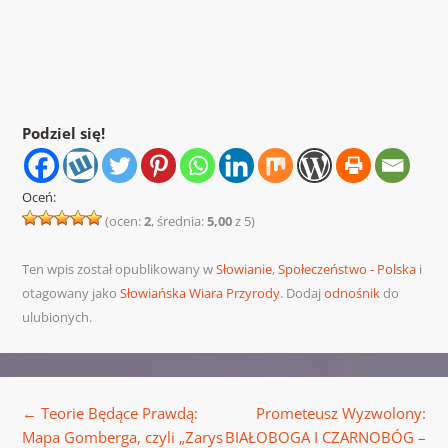
Podziel się!
Oceń:
(ocen:
2
, średnia:
5,00
z 5)
Ten wpis został opublikowany w
Słowianie
,
Społeczeństwo - Polska
i
otagowany jako
Słowiańska Wiara Przyrody
. Dodaj
odnośnik
do
ulubionych.
Nawigacja wpisu
←
Teorie Będące Prawdą:
Prometeusz Wyzwolony:
Mapa Gomberga, czyli „Zarys
BIAŁOBOGA I CZARNOBÓG –