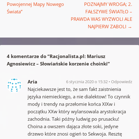
Powojennej Mapy Nowego
POZNAJMY WROGA; 2.
Świata”
FAŁSZYWE ŚWIATŁO –
PRAWDA WAS WYZWOLI ALE
NAJPIERW ZABOLI
→
4 komentarze do “
Racjonalista.pl: Mariusz
Agnosiewicz – Słowiańskie korzenie choinki
”
Aria
6 stycznia 2020 o 15:32
Odpowiedz
Najciekawsze jest to, że sam fakt zaistnienia
języka niemieckiego, a nie dialektow! To czynnik
mody i trendy na przełomie końca XIXw i
początku XXw który wylansowala arystokracja
zachodnia. Taki późny ludwig po prusacku!
Choina a owszem dająca złote soki, jedyne
drzewo które znosi ogień to Sekwoja. Resztę