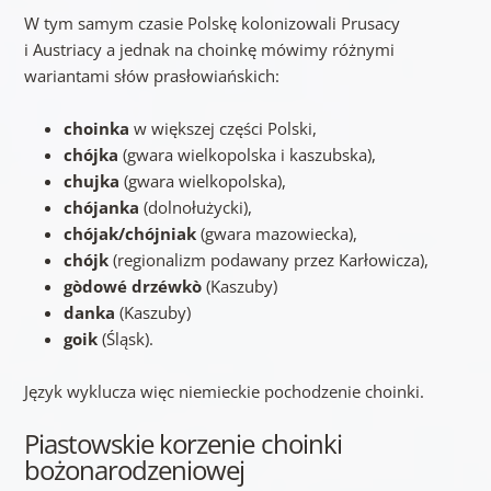
W tym samym czasie Polskę kolonizowali Prusacy
i Austriacy a jednak na choinkę mówimy różnymi
wariantami słów prasłowiańskich:
choinka
w większej części Polski,
chójka
(gwara wielkopolska i kaszubska),
chujka
(gwara wielkopolska),
chójanka
(dolnołużycki),
chójak/chójniak
(gwara mazowiecka),
chójk
(regionalizm podawany przez Karłowicza),
gòdowé drzéwkò
(Kaszuby)
danka
(Kaszuby)
goik
(Śląsk).
Język wyklucza więc niemieckie pochodzenie choinki.
Piastowskie korzenie choinki
bożonarodzeniowej