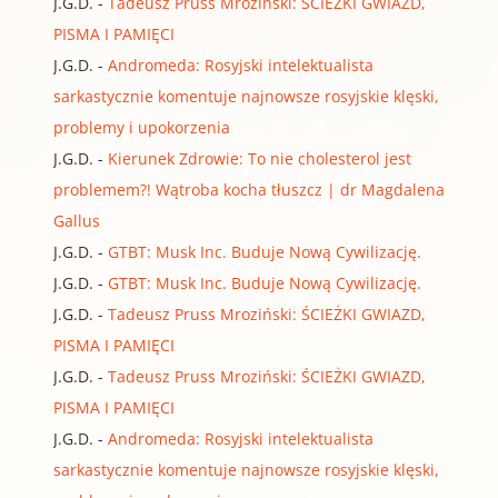
J.G.D.
-
Tadeusz Pruss Mroziński: ŚCIEŻKI GWIAZD,
PISMA I PAMIĘCI
J.G.D.
-
Andromeda: Rosyjski intelektualista
sarkastycznie komentuje najnowsze rosyjskie klęski,
problemy i upokorzenia
J.G.D.
-
Kierunek Zdrowie: To nie cholesterol jest
problemem?! Wątroba kocha tłuszcz | dr Magdalena
Gallus
J.G.D.
-
GTBT: Musk Inc. Buduje Nową Cywilizację.
J.G.D.
-
GTBT: Musk Inc. Buduje Nową Cywilizację.
J.G.D.
-
Tadeusz Pruss Mroziński: ŚCIEŻKI GWIAZD,
PISMA I PAMIĘCI
J.G.D.
-
Tadeusz Pruss Mroziński: ŚCIEŻKI GWIAZD,
PISMA I PAMIĘCI
J.G.D.
-
Andromeda: Rosyjski intelektualista
sarkastycznie komentuje najnowsze rosyjskie klęski,