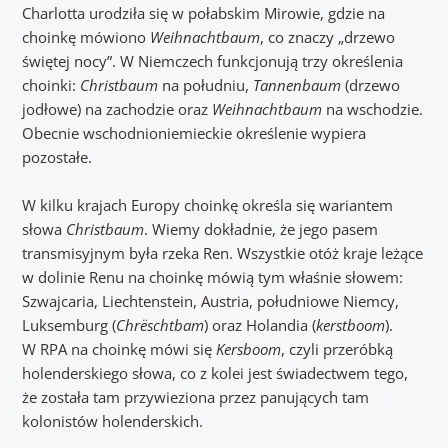
Charlotta urodziła się w połabskim Mirowie, gdzie na
choinkę mówiono
Weihnachtbaum
, co znaczy „drzewo
świętej nocy”. W Niemczech funkcjonują trzy określenia
choinki:
Christbaum
na południu,
Tannenbaum
(drzewo
jodłowe) na zachodzie oraz
Weihnachtbaum
na wschodzie.
Obecnie wschodnioniemieckie określenie wypiera
pozostałe.
W kilku krajach Europy choinkę określa się wariantem
słowa
Christbaum
. Wiemy dokładnie, że jego pasem
transmisyjnym była rzeka Ren. Wszystkie otóż kraje leżące
w dolinie Renu na choinkę mówią tym właśnie słowem:
Szwajcaria, Liechtenstein, Austria, południowe Niemcy,
Luksemburg (
Chrëschtbam
) oraz Holandia (
kerstboom
).
W RPA na choinkę mówi się
Kersboom
, czyli przeróbką
holenderskiego słowa, co z kolei jest świadectwem tego,
że została tam przywieziona przez panujących tam
kolonistów holenderskich.