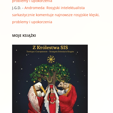
problemy i upokorzenia
J.G.D.
-
Andromeda: Rosyjski intelektualista
sarkastycznie komentuje najnowsze rosyjskie klęski,
problemy i upokorzenia
MOJE KSIĄŻKI