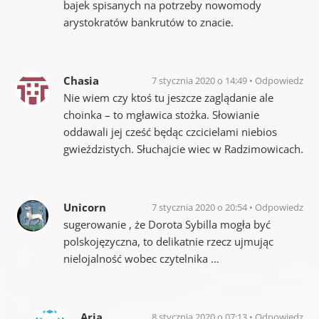
bajek spisanych na potrzeby nowomody
arystokratów bankrutów to znacie.
Chasia
7 stycznia 2020 o 14:49
Odpowiedz
Nie wiem czy ktoś tu jeszcze zaglądanie ale
choinka – to mgławica stożka. Słowianie
oddawali jej cześć będąc czcicielami niebios
gwieździstych. Słuchajcie wiec w Radzimowicach.
Unicorn
7 stycznia 2020 o 20:54
Odpowiedz
sugerowanie , że Dorota Sybilla mogła być
polskojęzyczna, to delikatnie rzecz ujmując
nielojalność wobec czytelnika …
Aria
8 stycznia 2020 o 07:13
Odpowiedz