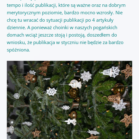
tempo i ilość publikacji, które są ważne oraz na dobrym
merytorycznym poziomie, bardzo mocno wzrosły. Nie
chcę tu wracać do sytuacji publikacji po 4 artykuły
dziennie. A ponieważ choinki w naszych pogańskich
domach wciąż jeszcze stoją i postoją, doszedłem do
wniosku, że publikacja w styczniu nie będzie za bardzo
spóźniona.