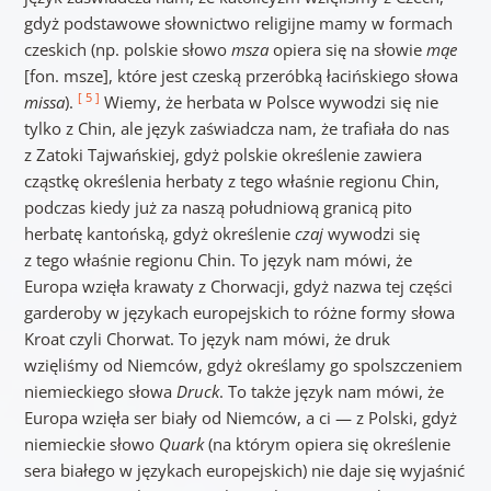
gdyż podstawowe słownictwo religijne mamy w formach
czeskich (np. polskie słowo
msza
opiera się na słowie
mąe
[fon. msze], które jest czeską przeróbką łacińskiego słowa
[ 5 ]
missa
).
Wiemy, że herbata w Polsce wywodzi się nie
tylko z Chin, ale język zaświadcza nam, że trafiała do nas
z Zatoki Tajwańskiej, gdyż polskie określenie zawiera
cząstkę określenia herbaty z tego właśnie regionu Chin,
podczas kiedy już za naszą południową granicą pito
herbatę kantońską, gdyż określenie
czaj
wywodzi się
z tego właśnie regionu Chin. To język nam mówi, że
Europa wzięła krawaty z Chorwacji, gdyż nazwa tej części
garderoby w językach europejskich to różne formy słowa
Kroat czyli Chorwat. To język nam mówi, że druk
wzięliśmy od Niemców, gdyż określamy go spolszczeniem
niemieckiego słowa
Druck
. To także język nam mówi, że
Europa wzięła ser biały od Niemców, a ci — z Polski, gdyż
niemieckie słowo
Quark
(na którym opiera się określenie
sera białego w językach europejskich) nie daje się wyjaśnić