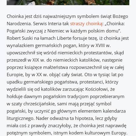
Choinka jest dziś najważniejszym symbolem świąt Bożego
Narodzenia. Serwis Interia tak
straszy choinką
: „Choinka:
Pogański zwyczaj z Niemiec w każdym polskim domu”.
Robert Suski na łamach Liberte forsuje tezę, iż choinka jest
wynalazkiem germańskich pogan, który w XVIII w.
upowszechnił się wśród niemieckich protestantów, skąd
przeszedł w XIX w. do niemieckich katolików, następnie
poprzez książęce małżeństwa rozpowszechnił się w całej
Europie, by w XX w. objąć cały świat. Oto w tysiąc lat po
upadku germańskiego pogaństwa, protestanci, którzy
wydzielili się od katolików zarzucając Kościołowi, że
hołduje dawnym pogańskim tradycjom poprzebieranym
w szaty chrześcijańskie, sami mają przejąć symbol
pogański, by uczynić go głównym elementem kalendarza
liturgicznego. Nader odważna ta hipoteza, lecz gdyby
miała coś z prawdy znaczyłoby, że choinka jest naprawdę
potężnym symbolem, istnym kodem kulturowym Europy.