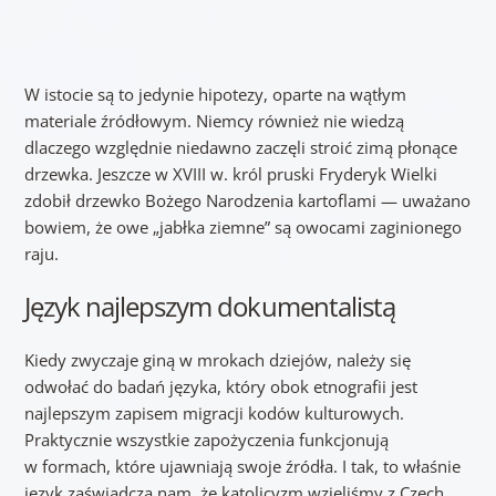
W istocie są to jedynie hipotezy, oparte na wątłym
materiale źródłowym. Niemcy również nie wiedzą
dlaczego względnie niedawno zaczęli stroić zimą płonące
drzewka. Jeszcze w XVIII w. król pruski Fryderyk Wielki
zdobił drzewko Bożego Narodzenia kartoflami — uważano
bowiem, że owe „jabłka ziemne” są owocami zaginionego
raju.
Język najlepszym dokumentalistą
Kiedy zwyczaje giną w mrokach dziejów, należy się
odwołać do badań języka, który obok etnografii jest
najlepszym zapisem migracji kodów kulturowych.
Praktycznie wszystkie zapożyczenia funkcjonują
w formach, które ujawniają swoje źródła. I tak, to właśnie
język zaświadcza nam, że katolicyzm wzięliśmy z Czech,