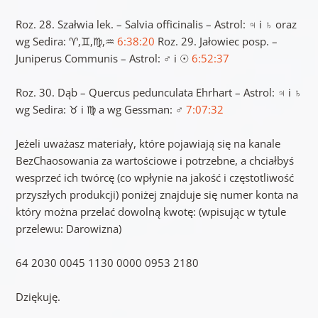
Roz. 28. Szałwia lek. – Salvia officinalis – Astrol: ♃ i ♄ oraz
wg Sedira: ♈,♊,♍,♒
6:38:20
Roz. 29. Jałowiec posp. –
Juniperus Communis – Astrol: ♂ i ☉
6:52:37
Roz. 30. Dąb – Quercus pedunculata Ehrhart – Astrol: ♃ i ♄​
wg Sedira: ♉ i ♍ a wg Gessman: ♂
7:07:32
Jeżeli uważasz materiały, które pojawiają się na kanale
BezChaosowania za wartościowe i potrzebne, a chciałbyś
wesprzeć ich twórcę (co wpłynie na jakość i częstotliwość
przyszłych produkcji) poniżej znajduje się numer konta na
który można przelać dowolną kwotę: (wpisując w tytule
przelewu: Darowizna)
64 2030 0045 1130 0000 0953 2180
Dziękuję.