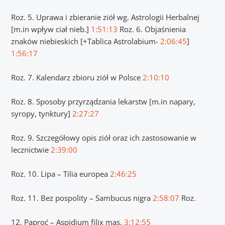
Roz. 5. Uprawa i zbieranie ziół wg. Astrologii Herbalnej
[m.in wpływ ciał nieb.]
1:51:13
Roz. 6. Objaśnienia
znaków niebieskich [+Tablica Astrolabium-
2:06:45
]
1:56:17
Roz. 7. Kalendarz zbioru ziół w Polsce
2:10:10
Roz. 8. Sposoby przyrządzania lekarstw [m.in napary,
syropy, tynktury]
2:27:27
Roz. 9. Szczegółowy opis ziół oraz ich zastosowanie w
lecznictwie
2:39:00
Roz. 10. Lipa – Tilia europea
2:46:25
Roz. 11. Bez pospolity – Sambucus nigra
2:58:07
Roz.
12. Paproć – Aspidium filix mas.
3:12:55