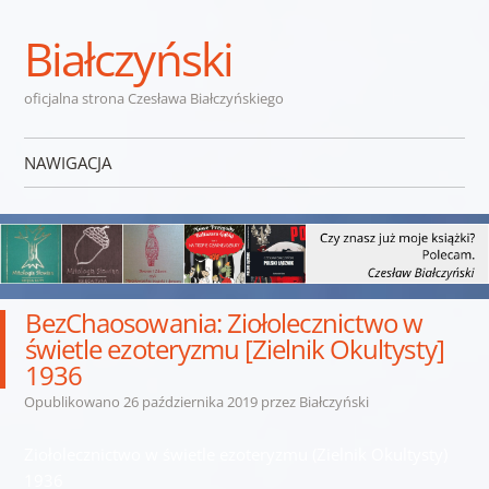
Białczyński
oficjalna strona Czesława Białczyńskiego
NAWIGACJA
Przejdź do treści
BezChaosowania: Ziołolecznictwo w
świetle ezoteryzmu [Zielnik Okultysty]
1936
Opublikowano
26 października 2019
przez
Białczyński
Ziołolecznictwo w świetle ezoteryzmu (Zielnik Okultysty)
1936