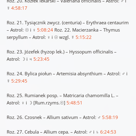
Roz. 20. Kozłek lekarski – Valeriana officinalis – Astrol: ♂ i
☿
4:58:17
Roz. 21. Tysiącznik zwycz. (centuria) – Erythraea centaurim
– Astrol: ☉ i ♀
5:08:24
Roz. 22. Macierzanka – Thymus
serpyllum – Astrol: ♀ i ☉​ wzgl. ☿
5:15:22
Roz. 23. Józefek (hyzop lek.) – Hyssopum officinalis –
Astrol: ☽ i ♃
5:23:45
Roz. 24. Bylica piołun – Artemisia absynthium – Astrol: ♂ i
☿
5:29:45
Roz. 25. Rumianek posp. – Matricaria chamomilla L. –
Astrol: ♀ i ☽ [Rum.rzyms.☉​]
5:48:51
Roz. 26. Czosnek – Allium sativum – Astrol: ♂
5:58:19
Roz. 27. Cebula – Allium cepa. – Astrol: ♂ i ♄
6:24:53