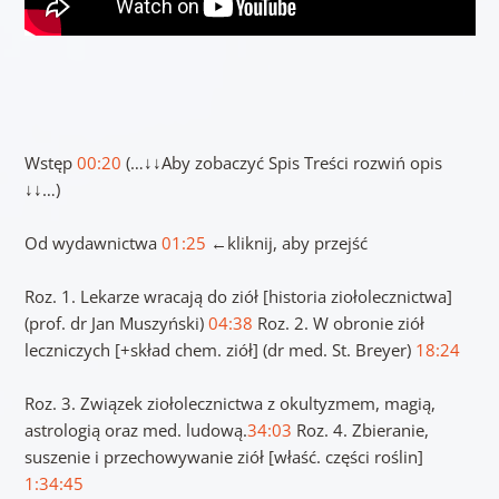
Wstęp
00:20
(…↓↓Aby zobaczyć Spis Treści rozwiń opis
↓↓…)
Od wydawnictwa
01:25
←kliknij, aby przejść
Roz. 1. Lekarze wracają do ziół [historia ziołolecznictwa]
(prof. dr Jan Muszyński)
04:38
Roz. 2. W obronie ziół
leczniczych [+skład chem. ziół] (dr med. St. Breyer)
18:24
Roz. 3. Związek ziołolecznictwa z okultyzmem, magią,
astrologią oraz med. ludową.
34:03
Roz. 4. Zbieranie,
suszenie i przechowywanie ziół [właść. części roślin]
1:34:45