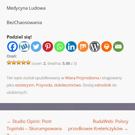
Medycyna Ludowa
BezChaosowania
Podziel się!
Oceń:
(ocen:
2
, średnia:
5,00
z 5)
Ten wpis został opublikowany w
Wiara Przyrodzona
i otagowany
jako
ezoteryzm
,
Przyroda
,
ziołolecznictwo
. Dodaj
odnośnik
do
ulubionych.
Nawigacja wpisu
←
Studio Opinii: Piotr
RudaWeb: Polscy
Topiński – Skorumpowana
przodkowie Kreteńczyków
→