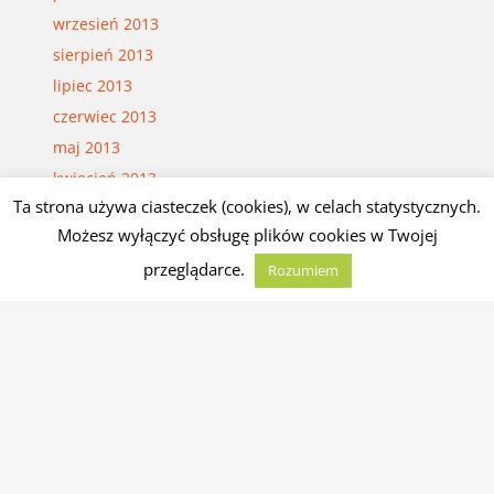
wrzesień 2013
sierpień 2013
lipiec 2013
czerwiec 2013
maj 2013
kwiecień 2013
Ta strona używa ciasteczek (cookies), w celach statystycznych.
marzec 2013
Możesz wyłączyć obsługę plików cookies w Twojej
luty 2013
przeglądarce.
Rozumiem
styczeń 2013
grudzień 2012
listopad 2012
październik 2012
wrzesień 2012
sierpień 2012
lipiec 2012
czerwiec 2012