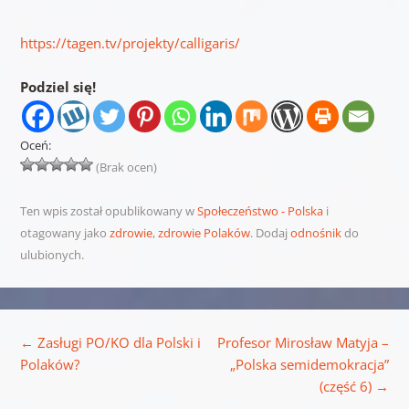
https://tagen.tv/projekty/calligaris/
Podziel się!
Oceń:
(Brak ocen)
Ten wpis został opublikowany w
Społeczeństwo - Polska
i
otagowany jako
zdrowie
,
zdrowie Polaków
. Dodaj
odnośnik
do
ulubionych.
Nawigacja wpisu
←
Zasługi PO/KO dla Polski i
Profesor Mirosław Matyja –
Polaków?
„Polska semidemokracja”
(część 6)
→