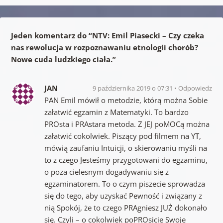
Jeden komentarz do “
NTV: Emil Piasecki – Czy czeka
nas rewolucja w rozpoznawaniu etnologii chorób?
Nowe cuda ludzkiego ciała.
”
JAN
9 października 2019 o 07:31
Odpowiedz
PAN Emil mówił o metodzie, którą można Sobie
załatwić egzamin z Matematyki. To bardzo
PROsta i PRAstara metoda. Z JEJ poMOCą można
załatwić cokolwiek. Piszący pod filmem na YT,
mówią zaufaniu Intuicji, o skierowaniu myśli na
to z czego Jesteśmy przygotowani do egzaminu,
o poza cielesnym dogadywaniu się z
egzaminatorem. To o czym piszecie sprowadza
się do tego, aby uzyskać Pewność i związany z
nią Spokój, że to czego PRAgniesz JUŻ dokonało
się. Czyli – o cokolwiek poPROsicie Swoje