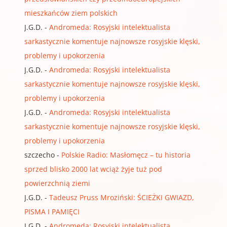
mieszkańców ziem polskich
J.G.D.
-
Andromeda: Rosyjski intelektualista
sarkastycznie komentuje najnowsze rosyjskie klęski,
problemy i upokorzenia
J.G.D.
-
Andromeda: Rosyjski intelektualista
sarkastycznie komentuje najnowsze rosyjskie klęski,
problemy i upokorzenia
J.G.D.
-
Andromeda: Rosyjski intelektualista
sarkastycznie komentuje najnowsze rosyjskie klęski,
problemy i upokorzenia
szczecho
-
Polskie Radio: Masłomęcz – tu historia
sprzed blisko 2000 lat wciąż żyje tuż pod
powierzchnią ziemi
J.G.D.
-
Tadeusz Pruss Mroziński: ŚCIEŻKI GWIAZD,
PISMA I PAMIĘCI
J.G.D.
-
Andromeda: Rosyjski intelektualista