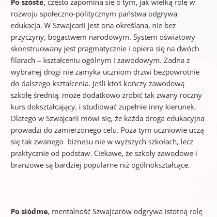
Po szóste
, często zapomina się o tym, jak wielką rolę w
rozwoju społeczno-politycznym państwa odgrywa
edukacja. W Szwajcarii jest ona określana, nie bez
przyczyny, bogactwem narodowym. System oświatowy
skonstruowany jest pragmatycznie i opiera się na dwóch
filarach – kształceniu ogólnym i zawodowym. Żadna z
wybranej drogi nie zamyka uczniom drzwi bezpowrotnie
do dalszego kształcenia. Jeśli ktoś kończy zawodową
szkołę średnią, może dodatkowo zrobić tak zwany roczny
kurs dokształcający, i studiować zupełnie inny kierunek.
Dlatego w Szwajcarii mówi się, że każda droga edukacyjna
prowadzi do zamierzonego celu. Poza tym uczniowie uczą
się tak zwanego biznesu nie w wyższych szkołach, lecz
praktycznie od podstaw. Ciekawe, że szkoły zawodowe i
branżowe są bardziej popularne niż ogólnokształcące.
Po siódme
, mentalność Szwajcarów odgrywa istotną rolę