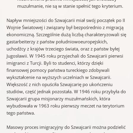
muzułmanie, nie są w stanie spełnić tego kryterium.
Napływ mniejszości do Szwajcarii miał swój początek po II
Wojnie Światowej i związany był bezpośrednio z migracją
ekonomiczną. Szczególnie dużą liczbą charakteryzowali się
gastarbeiterzy z państw południowoeuropejskich,
uchodźcy z krajów trzeciego świata, oraz z państw byłej
Jugosławii. W 1945 roku przyjechali do Szwajcarii pierwsi
imigranci z Turcji. Byli to studenci, którzy dzięki
finansowej pomocy państwa tureckiego zdobywali
wykształcenie na wyższych uczelniach w Szwajcarii.
Większość z nich opuściła Szwajcarię po ukończeniu
studiów, część jednak pozostała. W 1946 roku przybyła do
Szwajcarii grupa misjonarzy muzułmańskich, która
wybudowała w 1963 roku pierwszy meczet na terytorium
tego państwa.
Masowy proces imigracyjny do Szwajcarii można podzielić