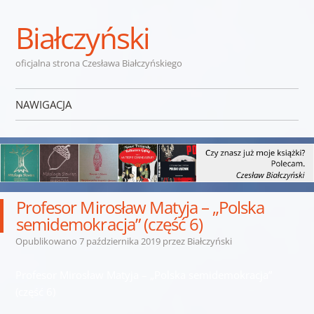
Białczyński
oficjalna strona Czesława Białczyńskiego
NAWIGACJA
Przejdź do treści
Profesor Mirosław Matyja – „Polska
semidemokracja” (część 6)
Opublikowano
7 października 2019
przez
Białczyński
Profesor Mirosław Matyja – „Polska semidemokracja”
(część 6)