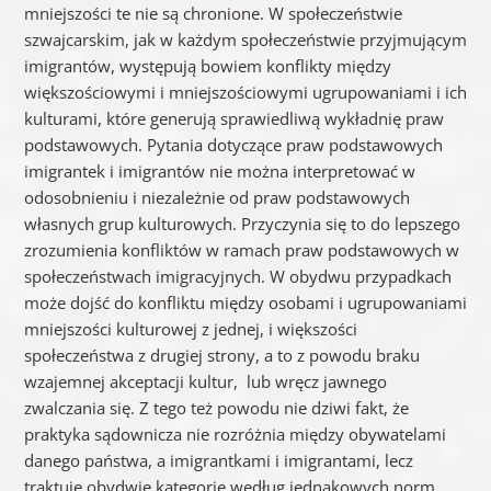
mniejszości te nie są chronione. W społeczeństwie
szwajcarskim, jak w każdym społeczeństwie przyjmującym
imigrantów, występują bowiem konflikty między
większościowymi i mniejszościowymi ugrupowaniami i ich
kulturami, które generują sprawiedliwą wykładnię praw
podstawowych. Pytania dotyczące praw podstawowych
imigrantek i imigrantów nie można interpretować w
odosobnieniu i niezależnie od praw podstawowych
własnych grup kulturowych. Przyczynia się to do lepszego
zrozumienia konfliktów w ramach praw podstawowych w
społeczeństwach imigracyjnych. W obydwu przypadkach
może dojść do konfliktu między osobami i ugrupowaniami
mniejszości kulturowej z jednej, i większości
społeczeństwa z drugiej strony, a to z powodu braku
wzajemnej akceptacji kultur, lub wręcz jawnego
zwalczania się. Z tego też powodu nie dziwi fakt, że
praktyka sądownicza nie rozróżnia między obywatelami
danego państwa, a imigrantkami i imigrantami, lecz
traktuje obydwie kategorie według jednakowych norm