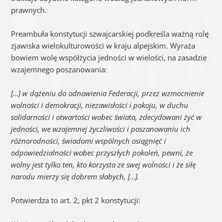
prawnych.
Preambuła konstytucji szwajcarskiej podkreśla ważną rolę
zjawiska wielokulturowości w kraju alpejskim. Wyraża
bowiem wolę współżycia jedności w wielości, na zasadzie
wzajemnego poszanowania:
[…] w dążeniu do odnowienia Federacji, przez wzmocnienie
wolności i demokracji, niezawisłości i pokoju, w duchu
solidarności i otwartości wobec świata, zdecydowani żyć w
jedności, we wzajemnej życzliwości i poszanowaniu ich
różnorodności, świadomi wspólnych osiągnięć i
odpowiedzialności wobec przyszłych pokoleń, pewni, że
wolny jest tylko ten, kto korzysta ze swej wolności i że siłę
narodu mierzy się dobrem słabych, […].
Potwierdza to art. 2, pkt 2 konstytucji: