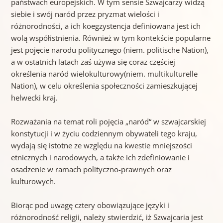
państwach europejskich. W tym sensie Szwajcarzy widzą
siebie i swój naród przez pryzmat wielości i
różnorodności, a ich koegzystencja definiowana jest ich
wolą współistnienia. Również w tym kontekście popularne
jest pojęcie narodu politycznego (niem. politische Nation),
a w ostatnich latach zaś używa się coraz częściej
określenia naród wielokulturowy(niem. multikulturelle
Nation), w celu określenia społeczności zamieszkującej
helwecki kraj.
Rozważania na temat roli pojęcia „naród“ w szwajcarskiej
konstytucji i w życiu codziennym obywateli tego kraju,
wydają się istotne ze względu na kwestie mniejszości
etnicznych i narodowych, a także ich zdefiniowanie i
osadzenie w ramach polityczno-prawnych oraz
kulturowych.
Biorąc pod uwagę cztery obowiązujące języki i
różnorodność religii, należy stwierdzić, iż Szwajcaria jest