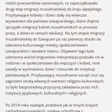
rodzin pracowników sezonowych, co zapoczątkowało
drugi etap imigracji muzułmańskiej do kraju alpejskiego.
Przybywające kobiety i dzieci stały się wówczas
wyzwaniem dla państwa szwajcarskiego, które chętnie
sprzyjało integracji kobiet muzułmańskich w procesie
pracy, a dzieci w ramach edukacji. Na tym etapie imigracji
muzułmańskiej do Szwajcarii po raz pierwszy doszło do
zderzenia kulturowego miedzy społeczeństwem
szwajcarskim i światem islamu. Objawem tego była
odmienna wśród imigrantów interpretacja podziału ról w
rodzinie i w społeczeństwie dla mężczyzn i kobiet, inne
zasady w wychowaniu dzieci i stosunek do instytucji
państwowych. Przybywający muzułmanie zaczęli czuć się
zagrożeni utratą własnych wartości religijno-kulturowych,
co było bezpośrednią przyczyną zakładania przez nich
instytucji językowych, kulturalnych i religijnych.
Po 2014 roku nastapił, podobnie jak w innych krajach
zachodnioeuropejskich, napływ uchodźców z