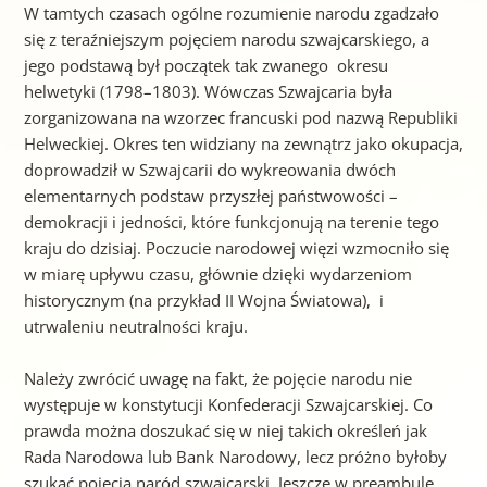
W tamtych czasach ogólne rozumienie narodu zgadzało
się z teraźniejszym pojęciem narodu szwajcarskiego, a
jego podstawą był początek tak zwanego okresu
helwetyki (1798–1803). Wówczas Szwajcaria była
zorganizowana na wzorzec francuski pod nazwą Republiki
Helweckiej. Okres ten widziany na zewnątrz jako okupacja,
doprowadził w Szwajcarii do wykreowania dwóch
elementarnych podstaw przyszłej państwowości –
demokracji i jedności, które funkcjonują na terenie tego
kraju do dzisiaj. Poczucie narodowej więzi wzmocniło się
w miarę upływu czasu, głównie dzięki wydarzeniom
historycznym (na przykład II Wojna Światowa), i
utrwaleniu neutralności kraju.
Należy zwrócić uwagę na fakt, że pojęcie narodu nie
występuje w konstytucji Konfederacji Szwajcarskiej. Co
prawda można doszukać się w niej takich określeń jak
Rada Narodowa lub Bank Narodowy, lecz próżno byłoby
szukać pojęcia naród szwajcarski. Jeszcze w preambule