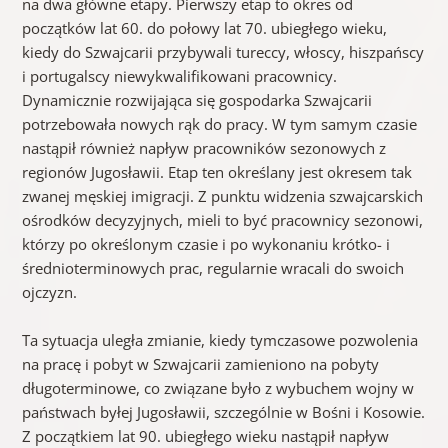
na dwa główne etapy. Pierwszy etap to okres od
początków lat 60. do połowy lat 70. ubiegłego wieku,
kiedy do Szwajcarii przybywali tureccy, włoscy, hiszpańscy
i portugalscy niewykwalifikowani pracownicy.
Dynamicznie rozwijająca się gospodarka Szwajcarii
potrzebowała nowych rąk do pracy. W tym samym czasie
nastąpił również napływ pracowników sezonowych z
regionów Jugosławii. Etap ten określany jest okresem tak
zwanej męskiej imigracji. Z punktu widzenia szwajcarskich
ośrodków decyzyjnych, mieli to być pracownicy sezonowi,
którzy po określonym czasie i po wykonaniu krótko- i
średnioterminowych prac, regularnie wracali do swoich
ojczyzn.
Ta sytuacja uległa zmianie, kiedy tymczasowe pozwolenia
na pracę i pobyt w Szwajcarii zamieniono na pobyty
długoterminowe, co związane było z wybuchem wojny w
państwach byłej Jugosławii, szczególnie w Bośni i Kosowie.
Z początkiem lat 90. ubiegłego wieku nastąpił napływ