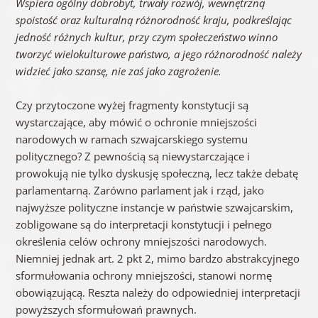
Wspiera ogólny dobrobyt, trwały rozwój, wewnętrzną
spoistość oraz kulturalną różnorodność kraju, podkreślając
jedność różnych kultur, przy czym społeczeństwo winno
tworzyć wielokulturowe państwo, a jego różnorodność należy
widzieć jako szansę, nie zaś jako zagrożenie.
Czy przytoczone wyżej fragmenty konstytucji są
wystarczające, aby mówić o ochronie mniejszości
narodowych w ramach szwajcarskiego systemu
politycznego? Z pewnością są niewystarczające i
prowokują nie tylko dyskusję społeczną, lecz także debatę
parlamentarną. Zarówno parlament jak i rząd, jako
najwyższe polityczne instancje w państwie szwajcarskim,
zobligowane są do interpretacji konstytucji i pełnego
określenia celów ochrony mniejszości narodowych.
Niemniej jednak art. 2 pkt 2, mimo bardzo abstrakcyjnego
sformułowania ochrony mniejszości, stanowi normę
obowiązującą. Reszta należy do odpowiedniej interpretacji
powyższych sformułowań prawnych.