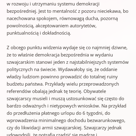
w rozwoju i utrzymaniu systemu demokracji
bezpośredniej. Jest to mentalność z pozoru nieciekawa, bo
nacechowana spokojem, równowagą ducha, pozorną
powolnością, akceptowaniem autorytetów,
punktualnością i dokładnością.
Z obcego punktu widzenia wydaje się co najmniej dziwne,
że to właśnie demokracja bezpośrednia w wydaniu
szwajcarskim stanowi jeden z najstabilniejszych systemów
politycznych na świecie. Wydawałoby się, że oddanie
władzy ludziom powinno prowadzić do totalnej ruiny
budżetu państwa. Przykłady wielu przeprowadzonych
referendów obalają jednak tę teorię. Obywatele
szwajcarscy musieli i muszą ustosunkować się często do
bardzo odważnych i nietypowych wniosków. Na przykład
do przedłużenia płatnego urlopu do 6 tygodni, do
wprowadzenia minimalnego dochodu bezwarunkowego,
czy do likwidacji armii szwajcarskiej. Szwajcarzy jednak
udowodnili, że potrafią rządzić się mądrze i