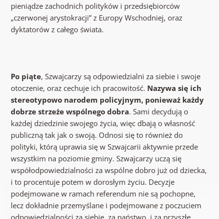
pieniądze zachodnich polityków i przedsiębiorców
„czerwonej arystokracji” z Europy Wschodniej, oraz
dyktatorów z całego świata.
Po piąte
, Szwajcarzy są odpowiedzialni za siebie i swoje
otoczenie, oraz cechuje ich pracowitość.
Nazywa się ich
stereotypowo narodem policyjnym, ponieważ każdy
dobrze strzeże wspólnego dobra
. Sami decydują o
każdej dziedzinie swojego życia, więc dbają o własność
publiczną tak jak o swoją. Odnosi się to również do
polityki, którą uprawia się w Szwajcarii aktywnie przede
wszystkim na poziomie gminy. Szwajcarzy uczą się
współodpowiedzialności za wspólne dobro już od dziecka,
i to procentuje potem w dorosłym życiu. Decyzje
podejmowane w ramach referendum nie są pochopne,
lecz dokładnie przemyślane i podejmowane z poczuciem
odpowiedzialności za siebie, za państwo, i za przyszłe