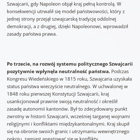
Szwajcarii, gdy Napoleon objął kraj pełną kontrolą. W
konsekwencji utrwalił się model państwowości, który z
jednej strony przejął szwajcarską tradycję oddolnej
demokracji, a z drugiej, dzięki Napoleonowi, wprowadził
zasady państwa prawa.
Po trzecie, na rozwój systemu politycznego Szwajcarii
pozytywnie wpłynęła neutralność państwa.
Podczas
Kongresu Wiedeńskiego w 1815 roku, Szwajcaria uzyskała
status państwa wieczyście neutralnego. W uchwalonej w
1848 roku pierwszej Konstytucji Szwajcarii, kraj
usankcjonował prawnie swoją neutralność i określił
zasadę autonomii kantonów. Był to zdecydowany punkt
zwrotny w historii Szwajcarii, wcześniej targanej wojnami
religijnymi i konfliktami międzykantonalnymi. Kraj skupił
się na obronie swoich granic i utrzymaniu wewnętrznego
pokoju, zamiast angażować się w konflikty