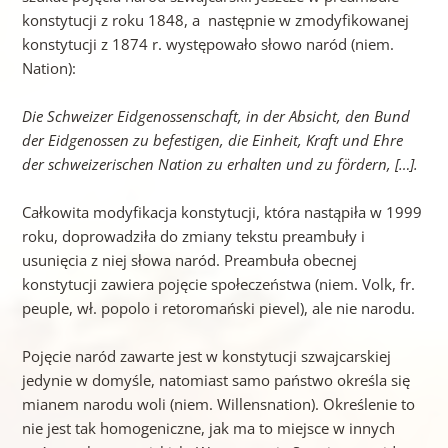
konstytucji z roku 1848, a następnie w zmodyfikowanej
konstytucji z 1874 r. występowało słowo naród (niem.
Nation):
Die Schweizer Eidgenossenschaft, in der Absicht, den Bund
der Eidgenossen zu befestigen, die Einheit, Kraft und Ehre
der schweizerischen Nation zu erhalten und zu fördern, […].
Całkowita modyfikacja konstytucji, która nastąpiła w 1999
roku, doprowadziła do zmiany tekstu preambuły i
usunięcia z niej słowa naród. Preambuła obecnej
konstytucji zawiera pojęcie społeczeństwa (niem. Volk, fr.
peuple, wł. popolo i retoromański pievel), ale nie narodu.
Pojęcie naród zawarte jest w konstytucji szwajcarskiej
jedynie w domyśle, natomiast samo państwo określa się
mianem narodu woli (niem. Willensnation). Określenie to
nie jest tak homogeniczne, jak ma to miejsce w innych