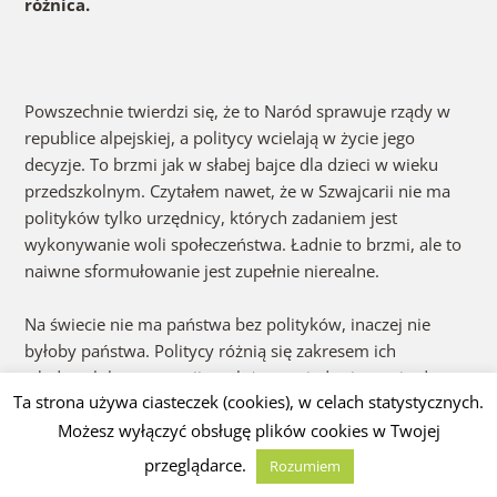
różnica.
Powszechnie twierdzi się, że to Naród sprawuje rządy w
republice alpejskiej, a politycy wcielają w życie jego
decyzje. To brzmi jak w słabej bajce dla dzieci w wieku
przedszkolnym. Czytałem nawet, że w Szwajcarii nie ma
polityków tylko urzędnicy, których zadaniem jest
wykonywanie woli społeczeństwa. Ładnie to brzmi, ale to
naiwne sformułowanie jest zupełnie nierealne.
Na świecie nie ma państwa bez polityków, inaczej nie
byłoby państwa. Politycy różnią się zakresem ich
władczych kompetencji – zależy to miedzy innymi od
Ta strona używa ciasteczek (cookies), w celach statystycznych.
rodzaju systemu politycznego. Dopowiem nie bez
odrobiny złośliwości, że różnią się wielkością osiągniętego
Możesz wyłączyć obsługę plików cookies w Twojej
zysku wymiernego (dobra materialne), i tego
przeglądarce.
Rozumiem
niewymiernego (zasięg władzy).