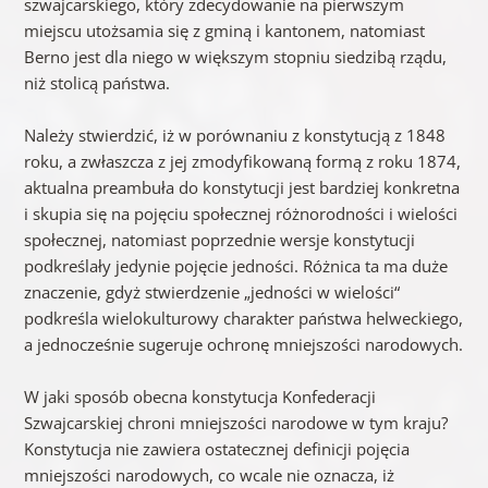
szwajcarskiego, który zdecydowanie na pierwszym
miejscu utożsamia się z gminą i kantonem, natomiast
Berno jest dla niego w większym stopniu siedzibą rządu,
niż stolicą państwa.
Należy stwierdzić, iż w porównaniu z konstytucją z 1848
roku, a zwłaszcza z jej zmodyfikowaną formą z roku 1874,
aktualna preambuła do konstytucji jest bardziej konkretna
i skupia się na pojęciu społecznej różnorodności i wielości
społecznej, natomiast poprzednie wersje konstytucji
podkreślały jedynie pojęcie jedności. Różnica ta ma duże
znaczenie, gdyż stwierdzenie „jedności w wielości“
podkreśla wielokulturowy charakter państwa helweckiego,
a jednocześnie sugeruje ochronę mniejszości narodowych.
W jaki sposób obecna konstytucja Konfederacji
Szwajcarskiej chroni mniejszości narodowe w tym kraju?
Konstytucja nie zawiera ostatecznej definicji pojęcia
mniejszości narodowych, co wcale nie oznacza, iż