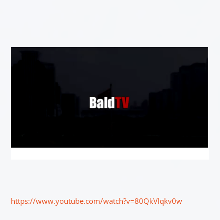
https://www.youtube.com/watch?v=80QkVlqkv0w