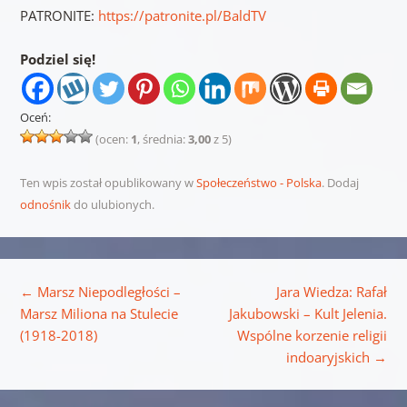
PATRONITE:
https://patronite.pl/BaldTV
Podziel się!
Oceń:
(ocen:
1
, średnia:
3,00
z 5)
Ten wpis został opublikowany w
Społeczeństwo - Polska
. Dodaj
odnośnik
do ulubionych.
Nawigacja wpisu
←
Marsz Niepodległości –
Jara Wiedza: Rafał
Marsz Miliona na Stulecie
Jakubowski – Kult Jelenia.
(1918-2018)
Wspólne korzenie religii
indoaryjskich
→