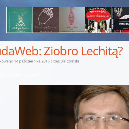
daWeb: Ziobro Lechitą?
ikowano
14 października 2018
przez
Białczyński
eb: Ziobro Lechitą?