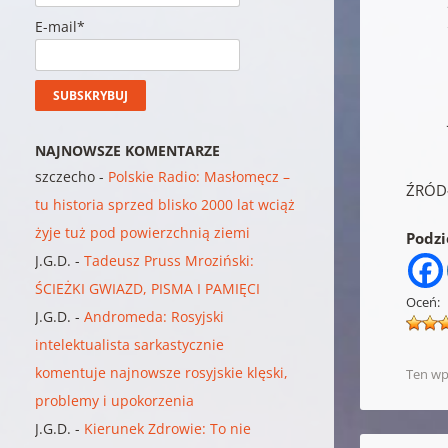
E-mail*
NAJNOWSZE KOMENTARZE
szczecho
-
Polskie Radio: Masłomęcz –
ŹRÓD
tu historia sprzed blisko 2000 lat wciąż
żyje tuż pod powierzchnią ziemi
Podzie
J.G.D.
-
Tadeusz Pruss Mroziński:
ŚCIEŻKI GWIAZD, PISMA I PAMIĘCI
Oceń:
J.G.D.
-
Andromeda: Rosyjski
intelektualista sarkastycznie
komentuje najnowsze rosyjskie klęski,
Ten wp
problemy i upokorzenia
J.G.D.
-
Kierunek Zdrowie: To nie
Nawigacja w