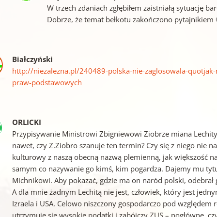
W trzech zdaniach zgłębiłem zaistniałą sytuację ba
Dobrze, że temat bełkotu zakończono pytajnikiem 
Białczyński
http://niezalezna.pl/240489-polska-nie-zaglosowala-quotjak
praw-podstawowych
ORLICKI
Przypisywanie Ministrowi Zbigniewowi Ziobrze miana Lechity, 
nawet, czy Z.Ziobro szanuje ten termin? Czy się z niego nie 
kulturowy z naszą obecną nazwą plemienną, jak większość na
samym co nazywanie go kimś, kim pogardza. Dajemy mu tytu
Michnikowi. Aby pokazać, gdzie ma on naród polski, odebrał
A dla mnie żadnym Lechitą nie jest, człowiek, który jest jedn
Izraela i USA. Celowo niszczony gospodarczo pod względem ro
utrzymuje się wysokie podatki i zabójczy ZUS – pogłówne, c