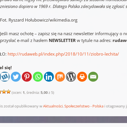
zniesiono dopiero w 1969 r. Dlatego Polska zdecydowała się zgłosić 
Fot. Ryszard Hołubowicz/wikimedia.org
Jeśli masz ochotę – zapisz się na nasz newsletter informujący 
przysłać e-mail z hasłem
NEWSLETTER
w tytule na adres:
rudaw
ŁO:
http://rudaweb.pl/index.php/2018/10/11/ziobro-lechita/
l się!
(ocen:
1
, średnia:
5,00
z 5)
is został opublikowany w
Aktualności
,
Społeczeństwo - Polska
i otagowany 
pisu