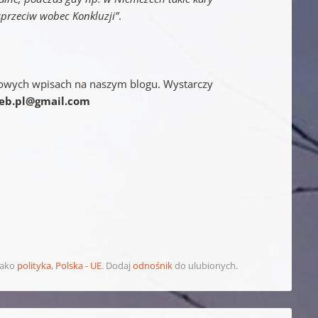
sprzeciw wobec Konkluzji”
.
o nowych wpisach na naszym blogu. Wystarczy
eb.pl@gmail.com
jako
polityka
,
Polska - UE
. Dodaj
odnośnik
do ulubionych.