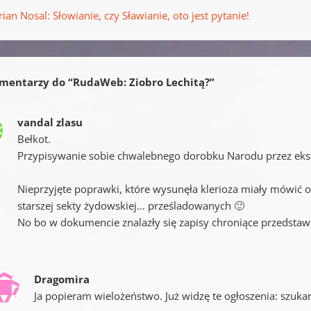
ian Nosal: Słowianie, czy Sławianie, oto jest pytanie!
mentarzy do “
RudaWeb: Ziobro Lechitą?
”
vandal zlasu
Bełkot.
Przypisywanie sobie chwalebnego dorobku Narodu przez ekst
Nieprzyjęte poprawki, które wysunęła klerioza miały mówić o 
starszej sekty żydowskiej… prześladowanych 🙂
No bo w dokumencie znalazły się zapisy chroniące przedstawic
Dragomira
Ja popieram wielożeństwo. Już widzę te ogłoszenia: szuka