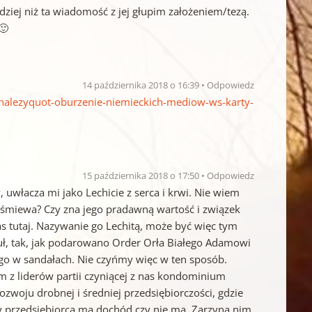
rdziej niż ta wiadomość z jej głupim założeniem/tezą.
🙂
14 października 2018 o 16:39
Odpowiedz
-nalezyquot-oburzenie-niemieckich-mediow-ws-karty-
15 października 2018 o 17:50
Odpowiedz
uwłacza mi jako Lechicie z serca i krwi. Nie wiem
naśmiewa? Czy zna jego pradawną wartość i związek
s tutaj. Nazywanie go Lechitą, może być więc tym
ł, tak, jak podarowano Order Orła Białego Adamowi
 go w sandałach. Nie czyńmy więc w ten sposób.
ym z liderów partii czyniącej z nas kondominium
zwoju drobnej i średniej przedsiębiorczości, gdzie
zy przedsiębiorca ma dochód czy nie ma. Zarzyna nim