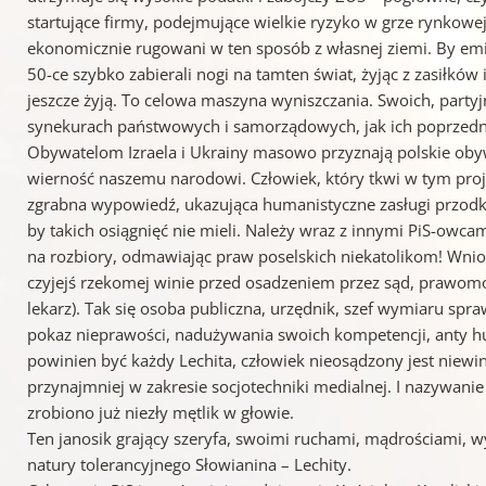
startujące firmy, podejmujące wielkie ryzyko w grze rynkowe
ekonomicznie rugowani w ten sposób z własnej ziemi. By emigr
50-ce szybko zabierali nogi na tamten świat, żyjąc z zasiłków
jeszcze żyją. To celowa maszyna wyniszczania. Swoich, partyj
synekurach państwowych i samorządowych, jak ich poprzednic
Obywatelom Izraela i Ukrainy masowo przyznają polskie oby
wierność naszemu narodowi. Człowiek, który tkwi w tym projekc
zgrabna wypowiedź, ukazująca humanistyczne zasługi przodkó
by takich osiągnięć nie mieli. Należy wraz z innymi PiS-owca
na rozbiory, odmawiając praw poselskich niekatolikom! Wnios
czyjejś rzekomej winie przed osadzeniem przez sąd, prawo
lekarz). Tak się osoba publiczna, urzędnik, szef wymiaru spr
pokaz nieprawości, nadużywania swoich kompetencji, anty h
powinien być każdy Lechita, człowiek nieosądzony jest niew
przynajmniej w zakresie socjotechniki medialnej. I nazywanie
zrobiono już niezły mętlik w głowie.
Ten janosik grający szeryfa, swoimi ruchami, mądrościami, 
natury tolerancyjnego Słowianina – Lechity.