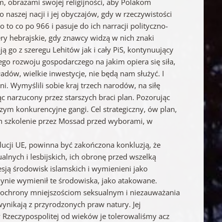
im, obrazami swojej religijności, aby Polakom
naszej nacji i jej obyczajów, gdy w rzeczywistości
o to co po 966 i pasuje do ich narracji polityczno-
ery hebrajskie, gdy znawcy widzą w nich znaki
ają go z szeregu Lehitów jak i cały PiS, kontynuujący
ego rozwoju gospodarczego na jakim opiera się siła,
adów, wielkie inwestycje, nie będą nam służyć. I
i. Wymyślili sobie kraj trzech narodów, na siłę
c narzucony przez starszych braci plan. Pozorując
iczym konkurencyjne gangi. Cel strategiczny, ów plan,
 ich szkolenie przez Mossad przed wyborami, w
lucji UE, powinna być zakończona konkluzją, że
lnych i lesbijskich, ich obronę przed wszelką
gresją środowisk islamskich i wymienieni jako
edynie wymienił te środowiska, jako atakowane.
a ochrony mniejszościom seksualnym i niezauważania
wynikają z przyrodzonych praw natury. Jej
Rzeczypospolitej od wieków je tolerowaliśmy acz