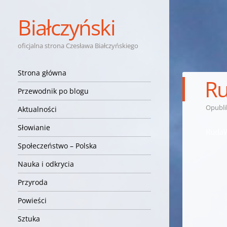
Białczyński
oficjalna strona Czesława Białczyńskiego
Nawigacja
Przejdź do treści
Strona główna
Ru
Przewodnik po blogu
Opubl
Aktualności
Słowianie
RudaW
Społeczeństwo – Polska
Nauka i odkrycia
Przyroda
Powieści
Sztuka