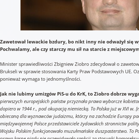
Zawetował lewackie bzdury, bo nikt inny nie odważył się 
Pochwalamy, ale czy starczy mu sił na starcie z miejscowy
Minister sprawiedliwości Zbigniew Ziobro zdecydował o zawetowa
Brukseli w sprawie stosowania Karty Praw Podstawowych UE. Ozna
ponieważ wymaga to jednomyślności.
Jak nie lubimy umizgów PiS-u do KrK, to Ziobro dobrze wy
pierwszych europejskich państw przyznała prawa wyborcze kobieto
dopiero w 1944 r., pod okupacją niemiecką. To Polska już w XVI w. [
obiecaną dla wyznawców judaizmu, którzy na zachodzie Europy pa
międzywojennej Polsce przedstawiciele żydowskich stronnictw polit
Wojsku Polskim funkcjonowało muzułmańskie duszpasterstwo. To Po
prawo karne nigdy nie przewidywało sankcji za stosunki homoseksu