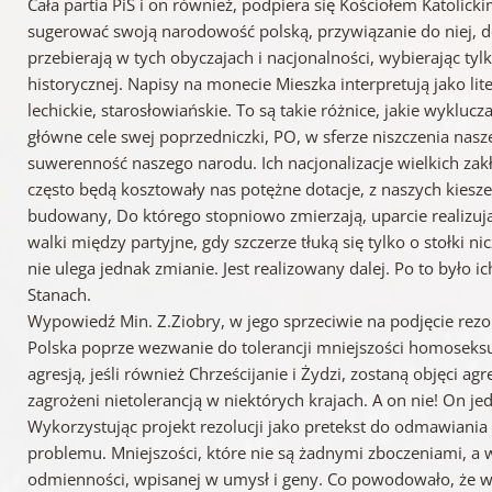
Cała partia PiS i on również, podpiera się Kościołem Katolick
sugerować swoją narodowość polską, przywiązanie do niej, do 
przebierają w tych obyczajach i nacjonalności, wybierając tylk
historycznej. Napisy na monecie Mieszka interpretują jako lit
lechickie, starosłowiańskie. To są takie różnice, jakie wyklucz
główne cele swej poprzedniczki, PO, w sferze niszczenia nasz
suwerenność naszego narodu. Ich nacjonalizacje wielkich zakł
często będą kosztowały nas potężne dotacje, z naszych kieszen
budowany, Do którego stopniowo zmierzają, uparcie realizują
walki między partyjne, gdy szczerze tłuką się tylko o stołki n
nie ulega jednak zmianie. Jest realizowany dalej. Po to było
Stanach.
Wypowiedź Min. Z.Ziobry, w jego sprzeciwie na podjęcie rezo
Polska poprze wezwanie do tolerancji mniejszości homoseksua
agresją, jeśli również Chrześcijanie i Żydzi, zostaną objęci a
zagrożeni nietolerancją w niektórych krajach. A on nie! On j
Wykorzystując projekt rezolucji jako pretekst do odmawiani
problemu. Mniejszości, które nie są żadnymi zboczeniami, a 
odmienności, wpisanej w umysł i geny. Co powodowało, że w 