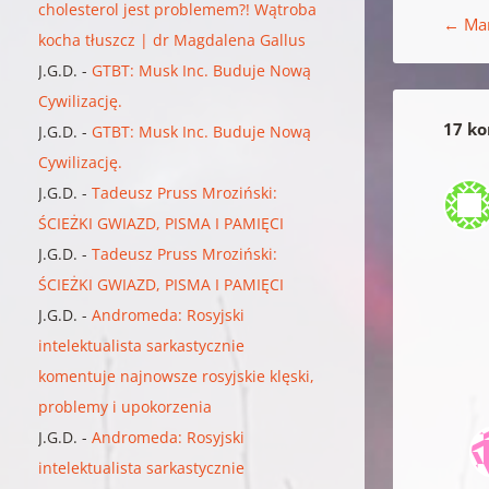
cholesterol jest problemem?! Wątroba
←
Mar
kocha tłuszcz | dr Magdalena Gallus
J.G.D.
-
GTBT: Musk Inc. Buduje Nową
Cywilizację.
17 ko
J.G.D.
-
GTBT: Musk Inc. Buduje Nową
Cywilizację.
J.G.D.
-
Tadeusz Pruss Mroziński:
ŚCIEŻKI GWIAZD, PISMA I PAMIĘCI
J.G.D.
-
Tadeusz Pruss Mroziński:
ŚCIEŻKI GWIAZD, PISMA I PAMIĘCI
J.G.D.
-
Andromeda: Rosyjski
intelektualista sarkastycznie
komentuje najnowsze rosyjskie klęski,
problemy i upokorzenia
J.G.D.
-
Andromeda: Rosyjski
intelektualista sarkastycznie