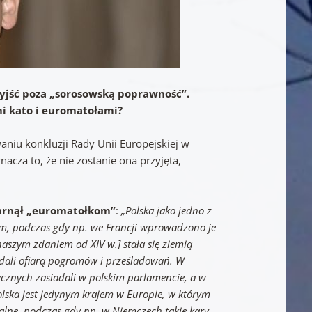
wyjść poza „sorosowską poprawność”.
mi kato i euromatołami?
niu konkluzji Rady Unii Europejskiej w
cza to, że nie zostanie ona przyjęta,
garnął „euromatołkom”
:
„Polska jako jedno z
m, podczas gdy np. we Francji wprowadzono je
naszym zdaniem od XIV w.] stała się ziemią
dali ofiarą pogromów i prześladowań. W
ycznych zasiadali w polskim parlamencie, a w
lska jest jedynym krajem w Europie, w którym
alne, podczas gdy np. w Niemczech takie kary