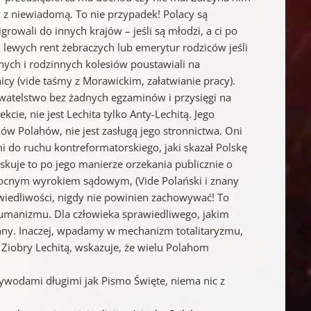
j z niewiadomą. To nie przypadek! Polacy są
owali do innych krajów – jeśli są młodzi, a ci po
 i lewych rent żebraczych lub emerytur rodziców jeśli
nych i rodzinnych kolesiów poustawiali na
y (vide taśmy z Morawickim, załatwianie pracy).
watelstwo bez żadnych egzaminów i przysięgi na
ie, nie jest Lechita tylko Anty-Lechitą. Jego
w Polahów, nie jest zasługą jego stronnictwa. Oni
mi do ruchu kontreformatorskiego, jaki skazał Polskę
kuje to po jego manierze orzekania publicznie o
mocnym wyrokiem sądowym, (Vide Polański i znany
awiedliwości, nigdy nie powinien zachowywać! To
umanizmu. Dla człowieka sprawiedliwego, jakim
inny. Inaczej, wpadamy w mechanizm totalitaryzmu,
 Ziobry Lechitą, wskazuje, że wielu Polahom
wywodami długimi jak Pismo Święte, niema nic z