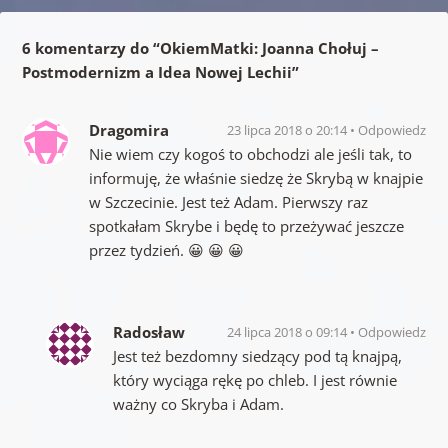
6 komentarzy do “
OkiemMatki: Joanna Chołuj –
Postmodernizm a Idea Nowej Lechii
”
Dragomira
23 lipca 2018 o 20:14
Odpowiedz
Nie wiem czy kogoś to obchodzi ale jeśli tak, to
informuję, że właśnie siedzę że Skrybą w knajpie
w Szczecinie. Jest też Adam. Pierwszy raz
spotkałam Skrybe i będę to przeżywać jeszcze
przez tydzień. 😀 😀 😀
Radosław
24 lipca 2018 o 09:14
Odpowiedz
Jest też bezdomny siedzący pod tą knajpą,
który wyciąga rękę po chleb. I jest równie
ważny co Skryba i Adam.