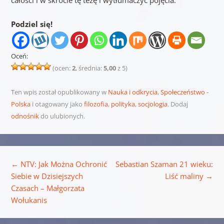
całości i w skrócie tę tezę i wytłumaczyć pojęcia.
Podziel się!
Oceń:
(ocen:
2
, średnia:
5,00
z 5)
Ten wpis został opublikowany w
Nauka i odkrycia
,
Społeczeństwo -
Polska
i otagowany jako
filozofia
,
polityka
,
socjologia
. Dodaj
odnośnik
do ulubionych.
Nawigacja wpisu
←
NTV: Jak Można Ochronić
Sebastian Szaman 21 wieku:
Siebie w Dzisiejszych
Liść maliny
→
Czasach – Małgorzata
Wołukanis