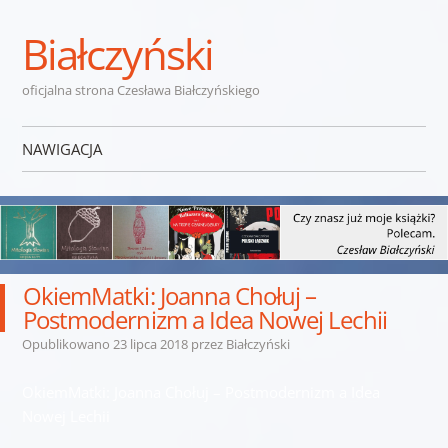
Białczyński
oficjalna strona Czesława Białczyńskiego
NAWIGACJA
Przejdź do treści
OkiemMatki: Joanna Chołuj –
Postmodernizm a Idea Nowej Lechii
Opublikowano
23 lipca 2018
przez
Białczyński
OkiemMatki: Joanna Chołuj – Postmodernizm a Idea
Nowej Lechii