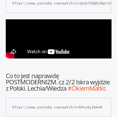
https://www.youtube.com/watch?v=Jpu572OQhC8&t=209s
Co to jest naprawdę
POSTMODERNIZM. cz 2/2 Iskra wyjdzie
z Polski. Lechia/Wiedza
#OkiemMatki
:
https://www.youtube.com/watch?v=hPvz6jZA4n8