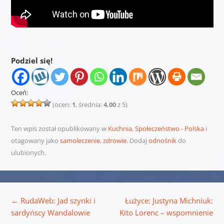
Podziel się!
Oceń:
(ocen:
1
, średnia:
4,00
z 5)
Ten wpis został opublikowany w
Kuchnia
,
Społeczeństwo - Polska
i
otagowany jako
samoleczenie
,
zdrowie
. Dodaj
odnośnik
do
ulubionych.
Nawigacja wpisu
←
RudaWeb: Jad szynki i
Łużyce: Justyna Michniuk:
sardyńscy Wandalowie
Kito Lorenc – wspomnienie