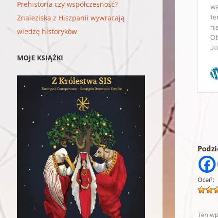
Prehistoria czy współczesność?
Znaleziska z Hiszpanii wywracają
wiedzę historyków
MOJE KSIĄŻKI
Podzie
Oceń:
Ten wp