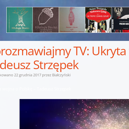
rozmawiajmy TV: Ukryta 
deusz Strzępek
ikowano
22 grudnia 2017
przez
Białczyński
a wojna o Polskę – Tadeusz Strzępek