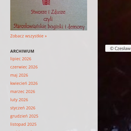
Zobacz wszystkie »
© Czesław B
ARCHIWUM
lipiec 2026
czerwiec 2026
maj 2026
kwiecień 2026
marzec 2026
luty 2026
styczeń 2026
grudzień 2025
listopad 2025