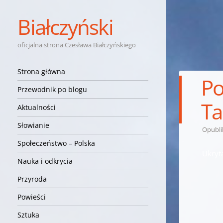
Białczyński
oficjalna strona Czesława Białczyńskiego
Nawigacja
Przejdź do treści
Strona główna
Po
Przewodnik po blogu
Ta
Aktualności
Słowianie
Opubl
Społeczeństwo – Polska
Ukryt
Nauka i odkrycia
Przyroda
Powieści
Sztuka