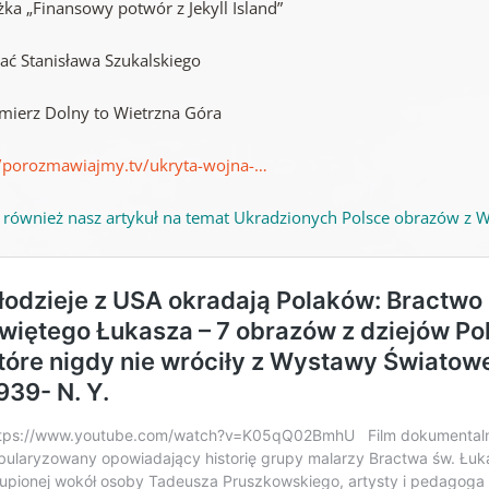
żka „Finansowy potwór z Jekyll Island”
tać Stanisława Szukalskiego
imierz Dolny to Wietrzna Góra
//porozmawiajmy.tv/ukryta-wojna-…
j również nasz artykuł na temat Ukradzionych Polsce obrazów z