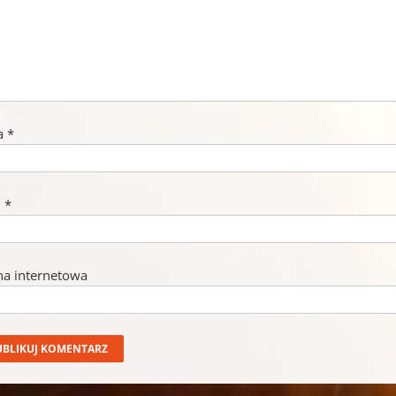
a
*
l
*
na internetowa