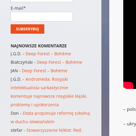
E-mail*
NAJNOWSZE KOMENTARZE
J.G.D.
-
Deep Forest – Bohème
Białczyński
-
Deep Forest – Bohème
JAN
-
Deep Forest – Bohème
J.G.D.
-
Andromeda: Rosyjski
intelektualista sarkastycznie
komentuje najnowsze rosyjskie klęski,
problemy i upokorzenia
– pol
Don
-
Doda proponuje reformę szkolną
w duchu słowiańskim
– ukr
stefar
-
Stowarzyszenie Niklot: Red.