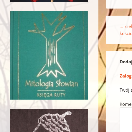
Nawigacja w
←
cie
kości
Doda
Zalog
Twój 
Kome