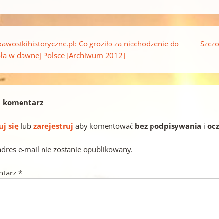
pisu
kawostkihistoryczne.pl: Co groziło za niechodzenie do
Szczo
oła w dawnej Polsce [Archiwum 2012]
j komentarz
uj się
lub
zarejestruj
aby komentować
bez podpisywania
i
oc
adres e-mail nie zostanie opublikowany.
ntarz
*