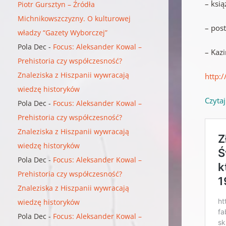
– ksią
Piotr Gursztyn – Źródła
Michnikowszczyzny. O kulturowej
– pos
władzy “Gazety Wyborczej”
Pola Dec
-
Focus: Aleksander Kowal –
– Kaz
Prehistoria czy współczesność?
Znaleziska z Hiszpanii wywracają
http:
wiedzę historyków
Czyta
Pola Dec
-
Focus: Aleksander Kowal –
Prehistoria czy współczesność?
Znaleziska z Hiszpanii wywracają
wiedzę historyków
Pola Dec
-
Focus: Aleksander Kowal –
Prehistoria czy współczesność?
Znaleziska z Hiszpanii wywracają
wiedzę historyków
Pola Dec
-
Focus: Aleksander Kowal –