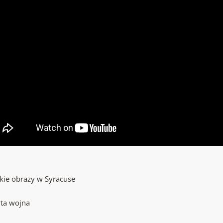
skie obrazy w Syracuse
yta wojna