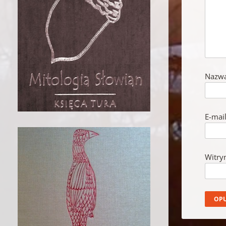
Nazw
E-mai
Witry