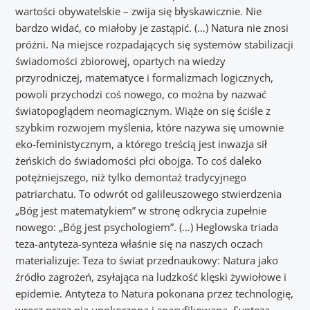
wartości obywatelskie – zwija się błyskawicznie. Nie
bardzo widać, co miałoby je zastąpić. (…) Natura nie znosi
próżni. Na miejsce rozpadających się systemów stabilizacji
świadomości zbiorowej, opartych na wiedzy
przyrodniczej, matematyce i formalizmach logicznych,
powoli przychodzi coś nowego, co można by nazwać
światopoglądem neomagicznym. Wiąże on się ściśle z
szybkim rozwojem myślenia, które nazywa się umownie
eko-feministycznym, a którego treścią jest inwazja sił
żeńskich do świadomości płci obojga. To coś daleko
potężniejszego, niż tylko demontaż tradycyjnego
patriarchatu. To odwrót od galileuszowego stwierdzenia
„Bóg jest matematykiem” w stronę odkrycia zupełnie
nowego: „Bóg jest psychologiem”. (…) Heglowska triada
teza-antyteza-synteza właśnie się na naszych oczach
materializuje: Teza to świat przednaukowy: Natura jako
źródło zagrożeń, zsyłająca na ludzkość klęski żywiołowe i
epidemie. Antyteza to Natura pokonana przez technologię,