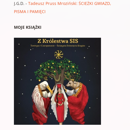
J.G.D.
-
Tadeusz Pruss Mroziński: ŚCIEŻKI GWIAZD,
PISMA I PAMIĘCI
MOJE KSIĄŻKI