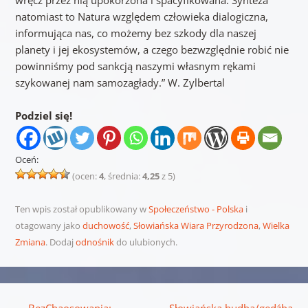
wręcz przez nią upokorzona i spacyfikowana. Synteza
natomiast to Natura względem człowieka dialogiczna,
informująca nas, co możemy bez szkody dla naszej
planety i jej ekosystemów, a czego bezwzględnie robić nie
powinniśmy pod sankcją naszymi własnym rękami
szykowanej nam samozagłady.” W. Zylbertal
Podziel się!
Oceń:
(ocen:
4
, średnia:
4,25
z 5)
Ten wpis został opublikowany w
Społeczeństwo - Polska
i
otagowany jako
duchowość
,
Słowiańska Wiara Przyrodzona
,
Wielka
Zmiana
. Dodaj
odnośnik
do ulubionych.
Nawigacja wpisu