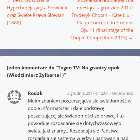
←
BezChaosowania:
Słowiańska hudba/gędźba
Hyperborejczycy a Słowianie
miesiąca – grudzień 2017:
oraz Święte Prawa Słowian
Fryderyk Chopin – Kate Liu –
[1888]
Piano Concerto in E minor
Op. 11 (final stage of the
Chopin Competition 2015)
→
Jeden komentarz do “
Tagen TV: Na granicy epok
(Włodzimierz Zylbertal )
”
Rodak
3 grudnia 2017 o 12:04
Odpowiedz
Moim zdaniem poszerzającva sie swiadomość w
dobie informatyzacji daje podstawę
poszerzającej sie świadomości zbiorowej i to
powoduje rozpadanie sie dotychczasowego
świata jaki znamy., Rozpadaja sie Państwa,
rozpadają sie systemy wiedzy i panowania nad