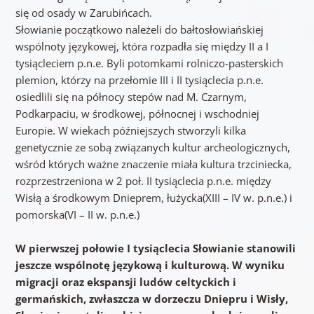
się od osady w Zarubińcach.
Słowianie początkowo należeli do bałtosłowiańskiej
wspólnoty językowej, która rozpadła się między II a I
tysiącleciem p.n.e. Byli potomkami rolniczo-pasterskich
plemion, którzy na przełomie III i II tysiąclecia p.n.e.
osiedlili się na północy stepów nad M. Czarnym,
Podkarpaciu, w środkowej, północnej i wschodniej
Europie. W wiekach późniejszych stworzyli kilka
genetycznie ze sobą związanych kultur archeologicznych,
wśród których ważne znaczenie miała kultura trzciniecka,
rozprzestrzeniona w 2 poł. II tysiąclecia p.n.e. między
Wisłą a środkowym Dnieprem, łużycka(XIII – IV w. p.n.e.) i
pomorska(VI – II w. p.n.e.)
W pierwszej połowie I tysiąclecia Słowianie stanowili
jeszcze wspólnotę językową i kulturową. W wyniku
migracji oraz ekspansji ludów celtyckich i
germańskich, zwłaszcza w dorzeczu Dniepru i Wisły,