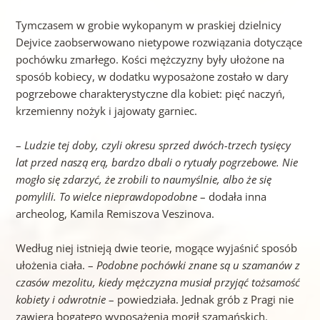
Tymczasem w grobie wykopanym w praskiej dzielnicy
Dejvice zaobserwowano nietypowe rozwiązania dotyczące
pochówku zmarłego. Kości mężczyzny były ułożone na
sposób kobiecy, w dodatku wyposażone zostało w dary
pogrzebowe charakterystyczne dla kobiet: pięć naczyń,
krzemienny nożyk i jajowaty garniec.
–
Ludzie tej doby, czyli okresu sprzed dwóch-trzech tysięcy
lat przed naszą erą, bardzo dbali o rytuały pogrzebowe. Nie
mogło się zdarzyć, że zrobili to naumyślnie, albo że się
pomylili. To wielce nieprawdopodobne
– dodała inna
archeolog, Kamila Remiszova Veszinova.
Według niej istnieją dwie teorie, mogące wyjaśnić sposób
ułożenia ciała. –
Podobne pochówki znane są u szamanów z
czasów mezolitu, kiedy
mężczyzna musiał przyjąć tożsamość
kobiety i odwrotnie
– powiedziała. Jednak grób z Pragi nie
zawiera bogatego wyposażenia mogił szamańskich.