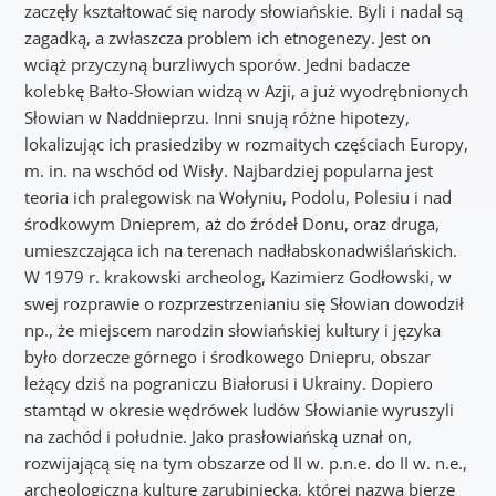
zaczęły kształtować się narody słowiańskie. Byli i nadal są
zagadką, a zwłaszcza problem ich etnogenezy. Jest on
wciąż przyczyną burzliwych sporów. Jedni badacze
kolebkę Bałto-Słowian widzą w Azji, a już wyodrębnionych
Słowian w Naddnieprzu. Inni snują różne hipotezy,
lokalizując ich prasiedziby w rozmaitych częściach Europy,
m. in. na wschód od Wisły. Najbardziej popularna jest
teoria ich pralegowisk na Wołyniu, Podolu, Polesiu i nad
środkowym Dnieprem, aż do źródeł Donu, oraz druga,
umieszczająca ich na terenach nadłabskonadwiślańskich.
W 1979 r. krakowski archeolog, Kazimierz Godłowski, w
swej rozprawie o rozprzestrzenianiu się Słowian dowodził
np., że miejscem narodzin słowiańskiej kultury i języka
było dorzecze górnego i środkowego Dniepru, obszar
leżący dziś na pograniczu Białorusi i Ukrainy. Dopiero
stamtąd w okresie wędrówek ludów Słowianie wyruszyli
na zachód i południe. Jako prasłowiańską uznał on,
rozwijającą się na tym obszarze od II w. p.n.e. do II w. n.e.,
archeologiczną kulturę zarubiniecką, której nazwa bierze