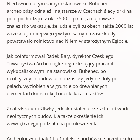
Niedawno na tym samym stanowisku Bubenec
archeolodzy odnaleźli najstarsze w Czechach ślady orki na
polu pochodzące z ok. 3500 r. p.n.e., a najnowsze
znalezisko wskazuje, że ludzie byli tu obecni także 2000 lat
wcześniej, mniej więcej w tym samym czasie kiedy
powstawało rolnictwo nad Nilem w starożytnym Egipcie.
Jak poinformował Radek Baly, dyrektor Czeskiego
Towarzystwa Archeologicznego kierujący pracami
wykopaliskowymi na stanowisku Bubenec, po
neolitycznych budowlach pozostały jedynie doły po
palach, wyżłobienia w gruncie po drewnianych
elementach konstrukcji oraz kilka artefaktów.
Znaleziska umożliwiły jednak ustalenie kształtu i obwodu
neolitycznych budowli, a także określenie ich
wewnętrznego podziału na pomieszczenia.
Archeolodzy odnaleźli też miejsce pochówku sprzed około