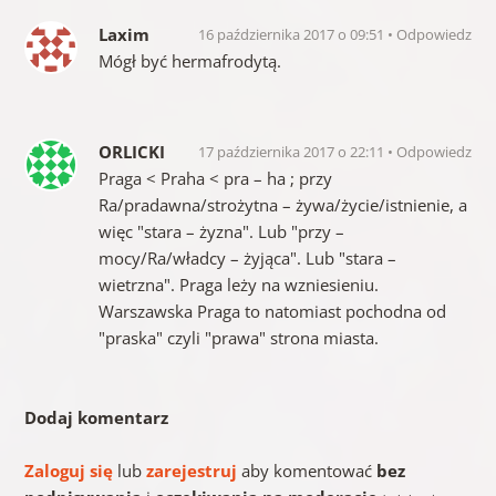
Laxim
16 października 2017 o 09:51
Odpowiedz
Mógł być hermafrodytą.
ORLICKI
17 października 2017 o 22:11
Odpowiedz
Praga < Praha < pra – ha ; przy
Ra/pradawna/strożytna – żywa/życie/istnienie, a
więc "stara – żyzna". Lub "przy –
mocy/Ra/władcy – żyjąca". Lub "stara –
wietrzna". Praga leży na wzniesieniu.
Warszawska Praga to natomiast pochodna od
"praska" czyli "prawa" strona miasta.
Dodaj komentarz
Zaloguj się
lub
zarejestruj
aby komentować
bez