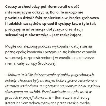
Czescy archeolodzy poinformowali o dość
interesującym odkryciu. Bo, o ile nikogo nie
powinien dziwić fakt znalezienia w
Pradze grobowca
i ludzkich szczątków sprzed 5 tysięcy lat, o tyle tak
precyzyjna informacja dotycząca orientacji
seksualnej nieboszczyka – jest zaskakująca.
Mogiłę odnalezioną podczas wykopalisk datuje się na
późną epokę kamienia i przypisuje się kulturze ceramiki
sznurowej, rozprzestrzenionej w eneolicie na obszarze
niemal całej Europy Środkowej.
–
Kultura ta ściśle dotrzymywała rytuałów pogrzebowych.
Kobiety układane były na lewym boku z głową ustawioną w
kierunku wschodnim, a mężczyźni na prawym boku, z głową
skierowaną na zachód. Przedstawiciele obu płci leżeli w
grobach w pozycji skurczonej
– tłumaczyła archeolog
Katerzina Semradova cytowana przez czeskie
media.