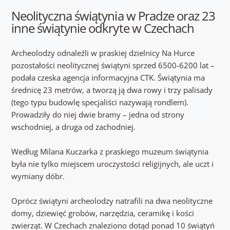
Neolityczna świątynia w Pradze oraz 23
inne świątynie odkryte w Czechach
Archeolodzy odnaleźli w praskiej dzielnicy Na Hurce
pozostałości neolitycznej świątyni sprzed 6500-6200 lat –
podała czeska agencja informacyjna CTK. Świątynia ma
średnicę 23 metrów, a tworzą ją dwa rowy i trzy palisady
(tego typu budowlę specjaliści nazywają rondlem).
Prowadziły do niej dwie bramy – jedna od strony
wschodniej, a druga od zachodniej.
Według Milana Kuczarka z praskiego muzeum świątynia
była nie tylko miejscem uroczystości religijnych, ale uczt i
wymiany dóbr.
Oprócz świątyni archeolodzy natrafili na dwa neolityczne
domy, dziewięć grobów, narzędzia, ceramikę i kości
zwierząt. W Czechach znaleziono dotąd ponad 10 świątyń