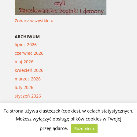
Zobacz wszystkie »
ARCHIWUM
lipiec 2026
czerwiec 2026
maj 2026
kwiecień 2026
marzec 2026
luty 2026
styczeń 2026
grudzień 2025
Ta strona używa ciasteczek (cookies), w celach statystycznych.
listopad 2025
Możesz wyłączyć obsługę plików cookies w Twojej
październik 2025
przeglądarce.
Rozumiem
wrzesień 2025