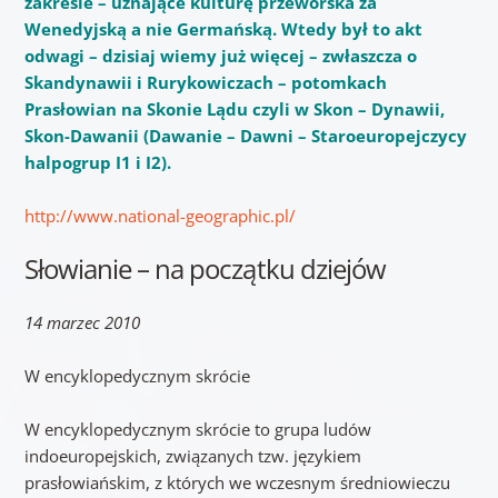
zakresie – uznające kulturę przeworska za
Wenedyjską a nie Germańską. Wtedy był to akt
odwagi – dzisiaj wiemy już więcej – zwłaszcza o
Skandynawii i Rurykowiczach – potomkach
Prasłowian na Skonie Lądu czyli w Skon – Dynawii,
Skon-Dawanii (Dawanie – Dawni – Staroeuropejczycy
halpogrup I1 i I2).
http://www.national-geographic.pl/
Słowianie – na początku dziejów
14 marzec 2010
W encyklopedycznym skrócie
W encyklopedycznym skrócie to grupa ludów
indoeuropejskich, związanych tzw. językiem
prasłowiańskim, z których we wczesnym średniowieczu