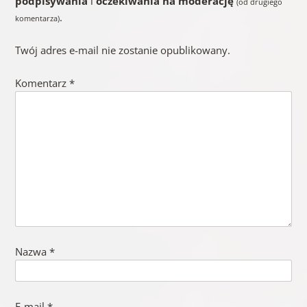
podpisywania
i
oczekiwania na moderację
(od drugiego
.
komentarza)
Twój adres e-mail nie zostanie opublikowany.
Komentarz
*
Nazwa
*
E-mail
*