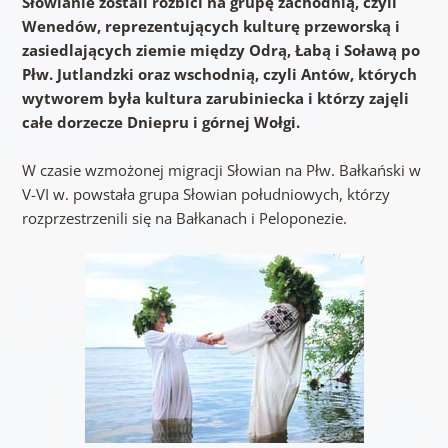
Słowianie zostali rozbici na grupę zachodnią, czyli
Wenedów, reprezentujących kulturę przeworską i
zasiedlających ziemie między Odrą, Łabą i Soławą po
Płw. Jutlandzki oraz wschodnią, czyli Antów, których
wytworem była kultura zarubiniecka i którzy zajęli
całe dorzecze Dniepru i górnej Wołgi.
W czasie wzmożonej migracji Słowian na Płw. Bałkański w
V-VI w. powstała grupa Słowian południowych, którzy
rozprzestrzenili się na Bałkanach i Peloponezie.