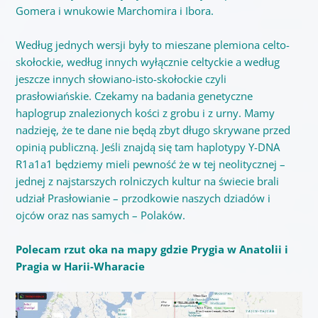
Gomera i wnukowie Marchomira i Ibora.
Według jednych wersji były to mieszane plemiona celto-
skołockie, według innych wyłącznie celtyckie a według
jeszcze innych słowiano-isto-skołockie czyli
prasłowiańskie. Czekamy na badania genetyczne
haplogrup znalezionych kości z grobu i z urny. Mamy
nadzieję, że te dane nie będą zbyt długo skrywane przed
opinią publiczną. Jeśli znajdą się tam haplotypy Y-DNA
R1a1a1 będziemy mieli pewność że w tej neolitycznej –
jednej z najstarszych rolniczych kultur na świecie brali
udział Prasłowianie – przodkowie naszych dziadów i
ojców oraz nas samych – Polaków.
Polecam rzut oka na mapy gdzie Prygia w Anatolii i
Pragia w Harii-Wharacie