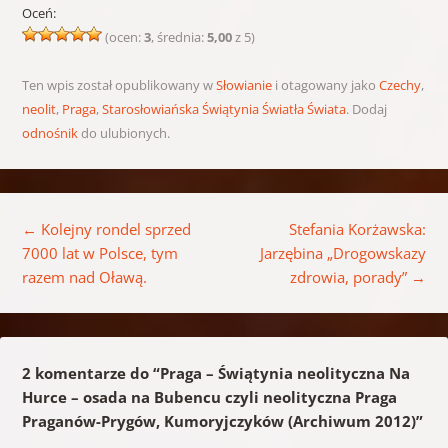
Oceń:
(ocen:
3
, średnia:
5,00
z 5)
Ten wpis został opublikowany w
Słowianie
i otagowany jako
Czechy
,
neolit
,
Praga
,
Starosłowiańska Świątynia Światła Świata
. Dodaj
odnośnik
do ulubionych.
Nawigacja wpisu
←
Kolejny rondel sprzed
Stefania Korżawska:
7000 lat w Polsce, tym
Jarzębina „Drogowskazy
razem nad Oławą.
zdrowia, porady”
→
2 komentarze do “
Praga – Świątynia neolityczna Na
Hurce – osada na Bubencu czyli neolityczna Praga
Praganów-Prygów, Kumoryjczyków (Archiwum 2012)
”