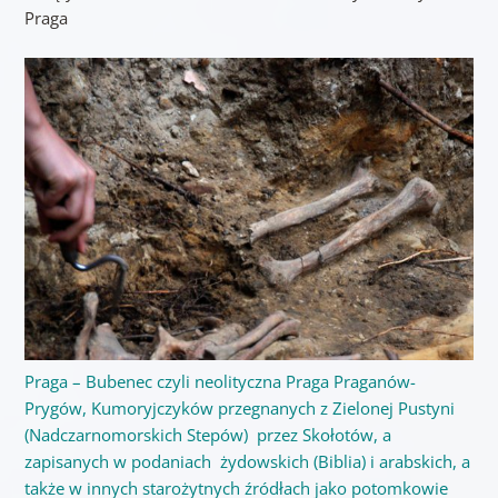
Praga
Praga – Bubenec czyli neolityczna Praga Praganów-
Prygów, Kumoryjczyków przegnanych z Zielonej Pustyni
(Nadczarnomorskich Stepów) przez Skołotów, a
zapisanych w podaniach żydowskich (Biblia) i arabskich, a
także w innych starożytnych źródłach jako potomkowie