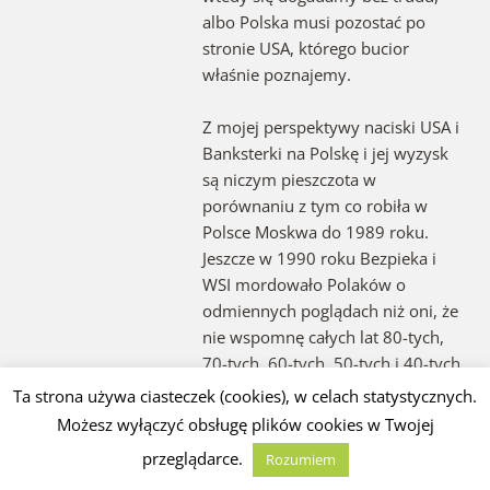
albo Polska musi pozostać po
stronie USA, którego bucior
właśnie poznajemy.
Z mojej perspektywy naciski USA i
Banksterki na Polskę i jej wyzysk
są niczym pieszczota w
porównaniu z tym co robiła w
Polsce Moskwa do 1989 roku.
Jeszcze w 1990 roku Bezpieka i
WSI mordowało Polaków o
odmiennych poglądach niż oni, że
nie wspomnę całych lat 80-tych,
70-tych, 60-tych, 50-tych i 40-tych.
Ta strona używa ciasteczek (cookies), w celach statystycznych.
Za 50 osobami zabitymi w
Możesz wyłączyć obsługę plików cookies w Twojej
Gdańsku w 1970 roku, których jak
przeglądarce.
Rozumiem
wszystko wskazuje na ulicę pod