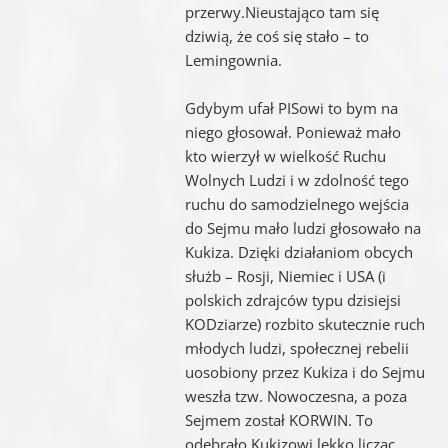
przerwy.Nieustająco tam się
dziwią, że coś się stało – to
Lemingownia.
Gdybym ufał PISowi to bym na
niego głosował. Ponieważ mało
kto wierzył w wielkość Ruchu
Wolnych Ludzi i w zdolność tego
ruchu do samodzielnego wejścia
do Sejmu mało ludzi głosowało na
Kukiza. Dzięki działaniom obcych
służb – Rosji, Niemiec i USA (i
polskich zdrajców typu dzisiejsi
KODziarze) rozbito skutecznie ruch
młodych ludzi, społecznej rebelii
uosobiony przez Kukiza i do Sejmu
weszła tzw. Nowoczesna, a poza
Sejmem został KORWIN. To
odebrało Kukizowi lekko licząc