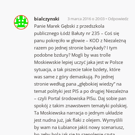
bialczynski
3 marca 2016 o 20:03
Odpowiedz
Panie Marek Gębski z przedszkola
publicznego Łódź Bałuty nr 235 – Coś się
panu pokręciło w głowie – KOD z Niezależną
razem po jednej stronie barykady? I tym
podobne bzdury? Mogli by was trolle
Moskiewskie lepiej uczyć jaka jest w Polsce
sytuacja, a tak piszecie takie bzdety, które
was same z góry demaskują. Po jednej
stronie według pana „głębokiej wiedzy” na
temat polityki jest PIS a po drugiej Niezależna
– czyli Portal środowiska PISu. Daj sobie pan
spokój z takim znawstwem tematyki polskiej.
Ta Moskiewska narracja o jednym układzie
jest nudna już, jak flaki z olejem. Wymyślili
by wam na Łubiance jakiś nowy scenariusz,
bo zęby bolą jak się to rzępolenie czyta.