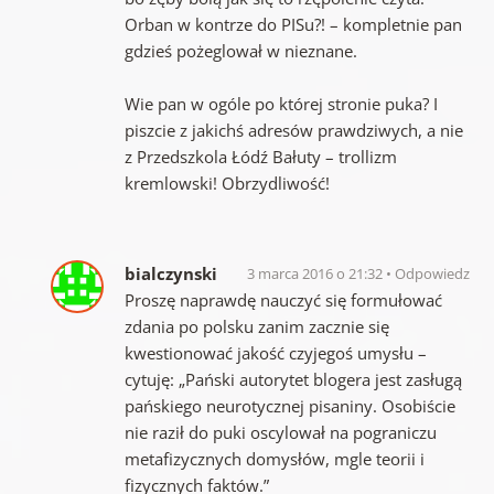
Orban w kontrze do PISu?! – kompletnie pan
gdzieś pożeglował w nieznane.
Wie pan w ogóle po której stronie puka? I
piszcie z jakichś adresów prawdziwych, a nie
z Przedszkola Łódź Bałuty – trollizm
kremlowski! Obrzydliwość!
bialczynski
3 marca 2016 o 21:32
Odpowiedz
Proszę naprawdę nauczyć się formułować
zdania po polsku zanim zacznie się
kwestionować jakość czyjegoś umysłu –
cytuję: „Pański autorytet blogera jest zasługą
pańskiego neurotycznej pisaniny. Osobiście
nie raził do puki oscylował na pograniczu
metafizycznych domysłów, mgle teorii i
fizycznych faktów.”