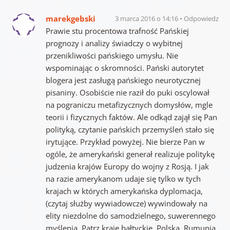
marekgebski
3 marca 2016 o 14:16
Odpowiedz
Prawie stu procentowa trafność Pańskiej
prognozy i analizy świadczy o wybitnej
przenikliwości pańskiego umysłu. Nie
wspominając o skromności. Pański autorytet
blogera jest zasługą pańskiego neurotycznej
pisaniny. Osobiście nie raził do puki oscylował
na pograniczu metafizycznych domysłów, mgle
teorii i fizycznych faktów. Ale odkąd zajął się Pan
polityką, czytanie pańskich przemyśleń stało się
irytujące. Przykład powyżej. Nie bierze Pan w
ogóle, że amerykański generał realizuje politykę
judzenia krajów Europy do wojny z Rosją. I jak
na razie amerykanom udaje się tylko w tych
krajach w których amerykańska dyplomacja,
(czytaj służby wywiadowcze) wywindowały na
elity niezdolne do samodzielnego, suwerennego
myślenia. Patrz kraje bałtyckie, Polska, Rumunia