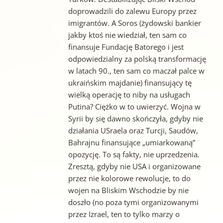
doprowadzili do zalewu Europy przez
imigrantów. A Soros (żydowski bankier
jakby ktoś nie wiedział, ten sam co
finansuje Fundację Batorego i jest
odpowiedzialny za polską transformację
w latach 90., ten sam co maczał palce w
ukraińskim majdanie) finansujący tę
wielką operację to niby na usługach
Putina? Ciężko w to uwierzyć. Wojna w
Syrii by się dawno skończyła, gdyby nie
działania USraela oraz Turcji, Saudów,
Bahrajnu finansujące „umiarkowaną”
opozycję. To są fakty, nie uprzedzenia.
Zresztą, gdyby nie USA i organizowane
przez nie kolorowe rewolucje, to do
wojen na Bliskim Wschodzie by nie
doszło (no poza tymi organizowanymi
przez Izrael, ten to tylko marzy o