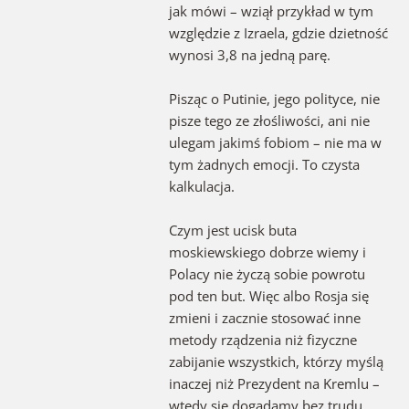
jak mówi – wziął przykład w tym
względzie z Izraela, gdzie dzietność
wynosi 3,8 na jedną parę.
Pisząc o Putinie, jego polityce, nie
pisze tego ze złośliwości, ani nie
ulegam jakimś fobiom – nie ma w
tym żadnych emocji. To czysta
kalkulacja.
Czym jest ucisk buta
moskiewskiego dobrze wiemy i
Polacy nie życzą sobie powrotu
pod ten but. Więc albo Rosja się
zmieni i zacznie stosować inne
metody rządzenia niż fizyczne
zabijanie wszystkich, którzy myślą
inaczej niż Prezydent na Kremlu –
wtedy się dogadamy bez trudu,