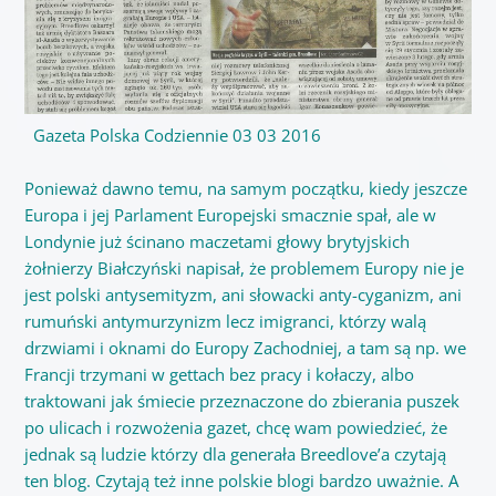
Gazeta Polska Codziennie 03 03 2016
Ponieważ dawno temu, na samym początku, kiedy jeszcze
Europa i jej Parlament Europejski smacznie spał, ale w
Londynie już ścinano maczetami głowy brytyjskich
żołnierzy Białczyński napisał, że problemem Europy nie je
jest polski antysemityzm, ani słowacki anty-cyganizm, ani
rumuński antymurzynizm lecz imigranci, którzy walą
drzwiami i oknami do Europy Zachodniej, a tam są np. we
Francji trzymani w gettach bez pracy i kołaczy, albo
traktowani jak śmiecie przeznaczone do zbierania puszek
po ulicach i rozwożenia gazet, chcę wam powiedzieć, że
jednak są ludzie którzy dla generała Breedlove’a czytają
ten blog. Czytają też inne polskie blogi bardzo uważnie. A