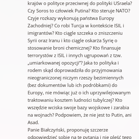
krajów o polityce przeciwnej do polityki USraela?
Czy Soros to człowiek Putina? Kto steruje NATO?
Czyje rozkazy wykonują państwa Europy
Zachodniej? Co robi Turcja w kontekście ISIL i
imigrantów? Kto ciągle szczeka o zniszczeniu
Syrii oraz Iranu i kto ciągle oskarża Syrię o
stosowanie broni chemicznej? Kto finansuje
terrorystów z ISIL i innych ugrupowań z tzw.
„umiarkowanej opozycji”? Jaka to polityka i
rodem skąd doprowadziła do przyjmowania
nieograniczonej niczym rzeszy bezimiennych
(bez dokumentów lub ich podróbkami) do
Europy, nie mówiąc już o ich uprzywilejowanym
traktowaniu kosztem ludności tubylczej? Kto
wszędzie wciska swoje bazy wojskowe i zarabia
na wojnach? Podpowiem, że nie jest to Putin, ani
Asad.
Panie Białczyński, proponuję szczerze
odpowiedzieć sobie na te pytania i nie pleść tego