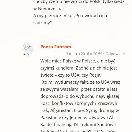
choćby czemu nie wróci do Polski tylko siedzi
w Niemczech.
A my przecież tylko „Po owocach ich
sądzimy”.
Poeta Fantom
3 marca 2016 o 20:59
Odpowiedz
Wolę mieć Polskę w Polsce, a nie być
czyimś kundlem. Żadne z nich nie jest
święte – czy to USA, czy Rosja.
Kto mi wytłumaczy fakt, że to USA wraz
ze swymi wasalami przez ostatnie lata
doprowadziło do wybuchu największej
ilości konfliktów zbrojnych? Zniszczyli
Irak, Afganistan, Libię, Syrię, dronują w
Pakistanie czy Jemenie. Utworzyli Al
Kaidę, finansują ISIL rękami Saudów i
Turków. Destabilizując Bliski Wschód