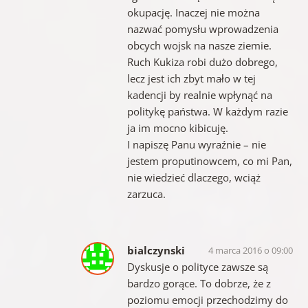
okupację. Inaczej nie można
nazwać pomysłu wprowadzenia
obcych wojsk na nasze ziemie.
Ruch Kukiza robi dużo dobrego,
lecz jest ich zbyt mało w tej
kadencji by realnie wpłynąć na
politykę państwa. W każdym razie
ja im mocno kibicuję.
I napiszę Panu wyraźnie – nie
jestem proputinowcem, co mi Pan,
nie wiedzieć dlaczego, wciąż
zarzuca.
bialczynski
4 marca 2016 o 09:00
Dyskusje o polityce zawsze są
bardzo gorące. To dobrze, że z
poziomu emocji przechodzimy do