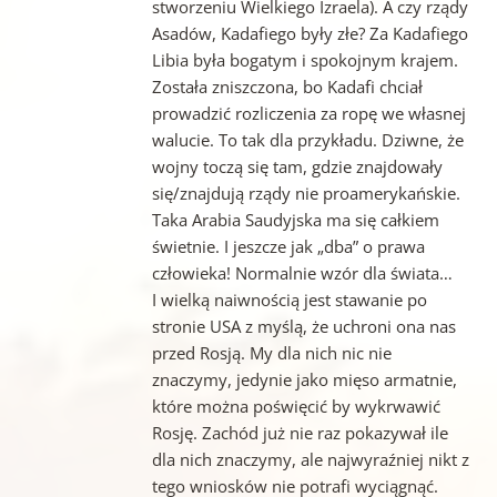
stworzeniu Wielkiego Izraela). A czy rządy
Asadów, Kadafiego były złe? Za Kadafiego
Libia była bogatym i spokojnym krajem.
Została zniszczona, bo Kadafi chciał
prowadzić rozliczenia za ropę we własnej
walucie. To tak dla przykładu. Dziwne, że
wojny toczą się tam, gdzie znajdowały
się/znajdują rządy nie proamerykańskie.
Taka Arabia Saudyjska ma się całkiem
świetnie. I jeszcze jak „dba” o prawa
człowieka! Normalnie wzór dla świata…
I wielką naiwnością jest stawanie po
stronie USA z myślą, że uchroni ona nas
przed Rosją. My dla nich nic nie
znaczymy, jedynie jako mięso armatnie,
które można poświęcić by wykrwawić
Rosję. Zachód już nie raz pokazywał ile
dla nich znaczymy, ale najwyraźniej nikt z
tego wniosków nie potrafi wyciągnąć.