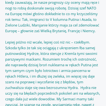
kiedy zauważają, że nasze prognozy czy oceny mają ręce i
nogi to robią doskonale swoją robotę. Dzisiaj szef NATO
na Europę mówi głośno dokładnie to co my krzyczeliśmy
rok temu: Tak, imigranci to V kolumna Putina i Asada, to
Zielone Ludziki, Marsjanie którzy maja za cel zdemolować
Europę – głownie zaś Wielką Brytanię, Francję i Niemcy.
Lepiej późno niż wcale, lepiej coś niż nic – rzekłbym.
Szkoda tylko że tak się ociągają z ukręceniem łba samej
putinowskiej Hydrze, która steruje z Kremla tymi swoimi
parszywymi mackami. Rozumiem trochę ich ostrożność,
ale naprawdę dzisiaj broń nuklearna w rękach Putina jest
tym samym czym było lotnictwo i armia pancerna w
rękach Hitlera, i im dłużej się zwleka, im więcej się daje
szans na poprawę i wycofanie się z błędów, tym
zuchwalsza staje się owa bezrozumna Hydra. Hydra nie
uczy się na błędach poprzednich pokoleń ani na własnych,
czego dała już wiele dowodów. My Sarmaci mamy taki
zwyczaj, że szansę na zgodę, wyciągnięta rękę, nawet z