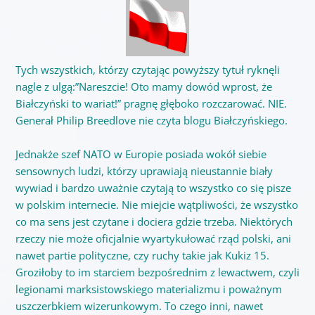
Tych wszystkich, którzy czytając powyższy tytuł ryknęli
nagle z ulgą:”Nareszcie! Oto mamy dowód wprost, że
Białczyński to wariat!” pragnę głęboko rozczarować. NIE.
Generał Philip Breedlove nie czyta blogu Białczyńskiego.
Jednakże szef NATO w Europie posiada wokół siebie
sensownych ludzi, którzy uprawiają nieustannie biały
wywiad i bardzo uważnie czytają to wszystko co się pisze
w polskim internecie. Nie miejcie wątpliwości, że wszystko
co ma sens jest czytane i dociera gdzie trzeba. Niektórych
rzeczy nie może oficjalnie wyartykułować rząd polski, ani
nawet partie polityczne, czy ruchy takie jak Kukiz 15.
Groziłoby to im starciem bezpośrednim z lewactwem, czyli
legionami marksistowskiego materializmu i poważnym
uszczerbkiem wizerunkowym. To czego inni, nawet