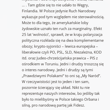
… . Tam gdzie się to nie udało to Węgry,
Finlandia. W Polsce jedynie Ruch Narodowy
wykazuje pod tym względem nie sterowalnością.
Może to dla tego, że amerykańskie loby
żydowskie uznało ten ruch za marginalny. Efekt
25 lat 'wolności’, sprawił, że w kraju polaryzacja
polityczna rozkłada się na dwa komplementarne
obozy; krypto-syjoniści – lewica europejska –
liberałowie czyli PO, PSL, SLD, Niezależna, KOD
itd. oraz Judeo-chrześcijańska prawica – PIS z
ośrodkiem w Toruniu. Jedni i drudzy troszczą się
o interes narodowy. Jedni i drudzy są tymi
„Prawdziwymi Polakami” to oni są „My Naród”.
W rzeczywistości jest to jeden i ten sam,
pozornie ścierający się układ. Nikt tu nie
reprezentuje naszych interesów, bo jeśliby tak
było to mielibyśmy w Polsce takiego Orbana i
silną, pro narodową partię jak Fidesz.