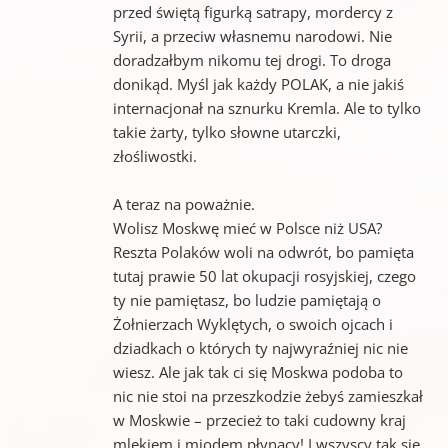
przed świętą figurką satrapy, mordercy z
Syrii, a przeciw własnemu narodowi. Nie
doradzałbym nikomu tej drogi. To droga
donikąd. Myśl jak każdy POLAK, a nie jakiś
internacjonał na sznurku Kremla. Ale to tylko
takie żarty, tylko słowne utarczki,
złośliwostki.
A teraz na poważnie.
Wolisz Moskwę mieć w Polsce niż USA?
Reszta Polaków woli na odwrót, bo pamięta
tutaj prawie 50 lat okupacji rosyjskiej, czego
ty nie pamiętasz, bo ludzie pamiętają o
Żołnierzach Wyklętych, o swoich ojcach i
dziadkach o których ty najwyraźniej nic nie
wiesz. Ale jak tak ci się Moskwa podoba to
nic nie stoi na przeszkodzie żebyś zamieszkał
w Moskwie – przecież to taki cudowny kraj
mlekiem i miodem płynący! I wszyscy tak się