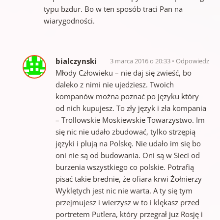
typu bzdur. Bo w ten sposób traci Pan na
wiarygodności.
bialczynski
3 marca 2016 o 20:33
Odpowiedz
Młody Człowieku – nie daj się zwieść, bo
daleko z nimi nie ujedziesz. Twoich
kompanów można poznać po języku który
od nich kupujesz. To zły język i zła kompania
– Trollowskie Moskiewskie Towarzystwo. Im
się nic nie udało zbudować, tylko strzępią
języki i plują na Polskę. Nie udało im się bo
oni nie są od budowania. Oni są w Sieci od
burzenia wszystkiego co polskie. Potrafią
pisać takie brednie, że ofiara krwi Żołnierzy
Wyklętych jest nic nie warta. A ty się tym
przejmujesz i wierzysz w to i klękasz przed
portretem Putlera, który przegrał juz Rosję i