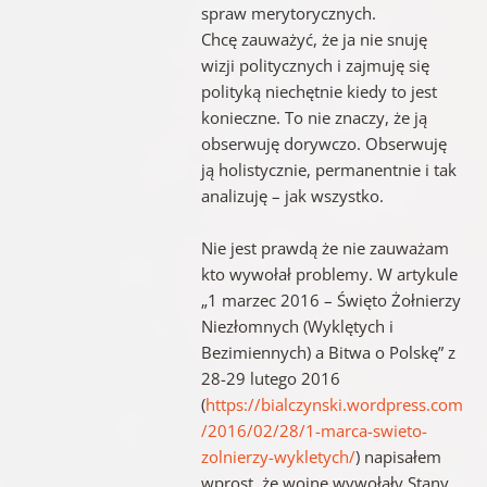
spraw merytorycznych.
Chcę zauważyć, że ja nie snuję
wizji politycznych i zajmuję się
polityką niechętnie kiedy to jest
konieczne. To nie znaczy, że ją
obserwuję dorywczo. Obserwuję
ją holistycznie, permanentnie i tak
analizuję – jak wszystko.
Nie jest prawdą że nie zauważam
kto wywołał problemy. W artykule
„1 marzec 2016 – Święto Żołnierzy
Niezłomnych (Wyklętych i
Bezimiennych) a Bitwa o Polskę” z
28-29 lutego 2016
(
https://bialczynski.wordpress.com
/2016/02/28/1-marca-swieto-
zolnierzy-wykletych/
) napisałem
wprost, że wojnę wywołały Stany