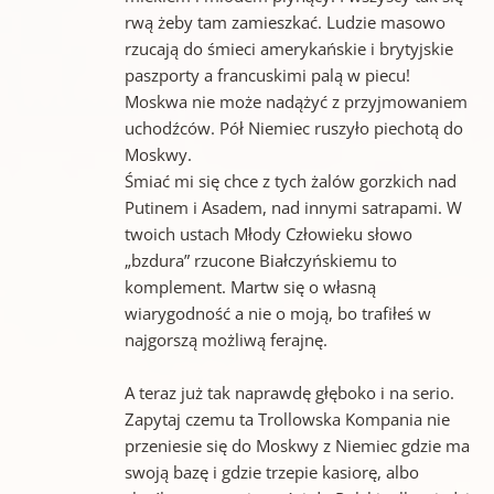
rwą żeby tam zamieszkać. Ludzie masowo
rzucają do śmieci amerykańskie i brytyjskie
paszporty a francuskimi palą w piecu!
Moskwa nie może nadążyć z przyjmowaniem
uchodźców. Pół Niemiec ruszyło piechotą do
Moskwy.
Śmiać mi się chce z tych żalów gorzkich nad
Putinem i Asadem, nad innymi satrapami. W
twoich ustach Młody Człowieku słowo
„bzdura” rzucone Białczyńskiemu to
komplement. Martw się o własną
wiarygodność a nie o moją, bo trafiłeś w
najgorszą możliwą ferajnę.
A teraz już tak naprawdę głęboko i na serio.
Zapytaj czemu ta Trollowska Kompania nie
przeniesie się do Moskwy z Niemiec gdzie ma
swoją bazę i gdzie trzepie kasiorę, albo