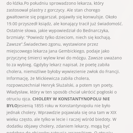
do łóżka.Po południu sprowadzono lekarza, który
zastosował plastry z gorczycy. Ale stan chorego
gwałtownie się pogarszał, pojawiły się konwulsje. Około
19.00 przyszedł ksiądz, ale konający tracił już świadomość.
Ostatnie słowa, jakie wypowiedział do Bednarczyka,
brzmiały: “Powiedz tylko dzieciom, niech się kochają.
Zawsze”.Świadectwo zgonu, wystawione przez
miejscowego lekarza Jana Gembickiego, podaje jako
przyczynę śmierci wylew krwi do mózgu. Zawsze uważano
to za wybieg. Ggdyby lekarz napisał, że poetę zabiła
cholera, niemożliwe byłoby wywiezienie zwłok do Francji.
Informację, że Mickiewicza zabiła cholera,
rozpowszechniał Henryk Służalski, a potem syn poety,
Władysław, który w ten sposób chciał ukrócić pogłoski o
otruciu ojca.
CHOLERY W KONSTANTYNOPOLU NIE
BYŁO
Jesienią 1855 roku w Konstantynopolu nie było
jednak cholery. Wprawdzie pojawiała się o­na tam w XIX
wieku często, ale tylko w lecie i raczej wśród biedoty. W
dodatku objawy cholery, zdaniem lekarzy, mogą być
podobne do objawów zatrucia arszenikiem. O otruciu