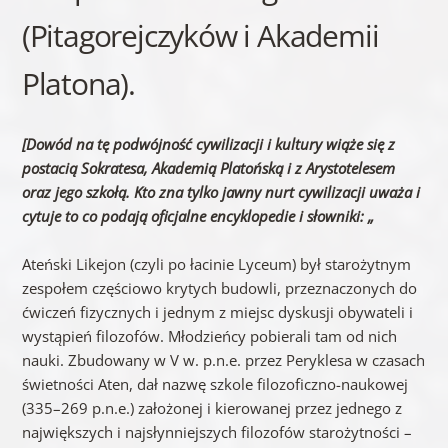
(Pitagorejczyków i Akademii
Platona).
[Dowód na tę podwójność cywilizacji i kultury wiąże się z
postacią Sokratesa, Akademią Platońską i z Arystotelesem
oraz jego szkołą. Kto zna tylko jawny nurt cywilizacji uważa i
cytuje to co podają oficjalne encyklopedie i słowniki: „
Ateński Likejon (czyli po łacinie Lyceum) był starożytnym
zespołem częściowo krytych budowli, przeznaczonych do
ćwiczeń fizycznych i jednym z miejsc dyskusji obywateli i
wystąpień filozofów. Młodzieńcy pobierali tam od nich
nauki. Zbudowany w V w. p.n.e. przez Peryklesa w czasach
świetności Aten, dał nazwę szkole filozoficzno-naukowej
(335–269 p.n.e.) założonej i kierowanej przez jednego z
największych i najsłynniejszych filozofów starożytności –