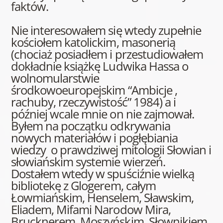
faktów.
Nie interesowałem się wtedy zupełnie
kościołem katolickim, masonerią
(chociaż posiadłem i przestudiowałem
dokładnie książkę Ludwika Hassa o
wolnomularstwie
środkowoeuropejskim “Ambicje ,
rachuby, rzeczywistość” 1984) a i
później wcale mnie on nie zajmował.
Byłem na początku odkrywania
nowych materiałów i pogłębiania
wiedzy o prawdziwej mitologii Słowian i
słowiańskim systemie wierzeń.
Dostałem wtedy w spuściźnie wielką
bibliotekę z Glogerem, całym
Łowmiańskim, Henselem, Sławskim,
Eliadem, Mifami Narodow Mira,
Brucknerem, Moszyńskim, Słownikiem