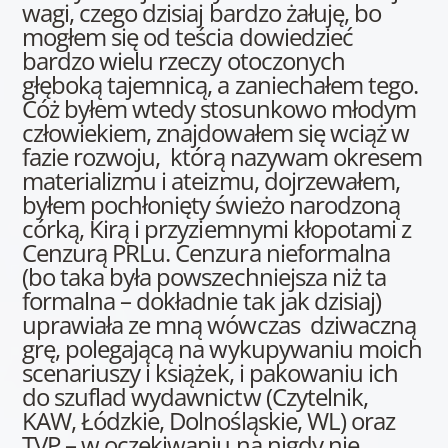
wagi, czego dzisiaj bardzo żałuję, bo
mogłem się od teścia dowiedzieć
bardzo wielu rzeczy otoczonych
głęboką tajemnicą, a zaniechałem tego.
Cóż byłem wtedy stosunkowo młodym
człowiekiem, znajdowałem się wciąż w
fazie rozwoju, którą nazywam okresem
materializmu i ateizmu, dojrzewałem,
byłem pochłonięty świeżo narodzoną
córką, Kirą i przyziemnymi kłopotami z
Cenzurą PRLu. Cenzura nieformalna
(bo taka była powszechniejsza niż ta
formalna – dokładnie tak jak dzisiaj)
uprawiała ze mną wówczas dziwaczną
grę, polegającą na wykupywaniu moich
scenariuszy i książek, i pakowaniu ich
do szuflad wydawnictw (Czytelnik,
KAW, Łódzkie, Dolnośląskie, WL) oraz
TVP – w oczekiwaniu na nigdy nie