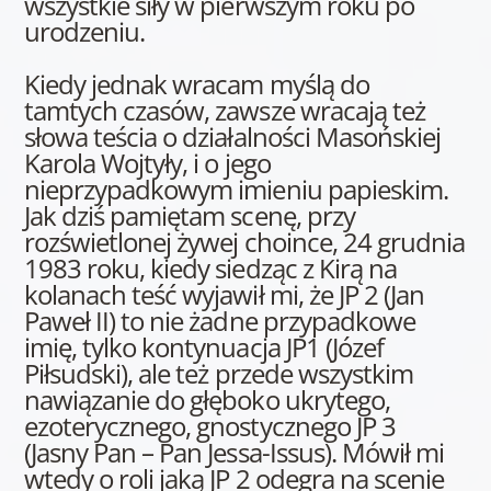
wszystkie siły w pierwszym roku po
urodzeniu.
Kiedy jednak wracam myślą do
tamtych czasów, zawsze wracają też
słowa teścia o działalności Masońskiej
Karola Wojtyły, i o jego
nieprzypadkowym imieniu papieskim.
Jak dziś pamiętam scenę, przy
rozświetlonej żywej choince, 24 grudnia
1983 roku, kiedy siedząc z Kirą na
kolanach teść wyjawił mi, że JP 2 (Jan
Paweł II) to nie żadne przypadkowe
imię, tylko kontynuacja JP1 (Józef
Piłsudski), ale też przede wszystkim
nawiązanie do głęboko ukrytego,
ezoterycznego, gnostycznego JP 3
(Jasny Pan – Pan Jessa-Issus). Mówił mi
wtedy o roli jaką JP 2 odegra na scenie