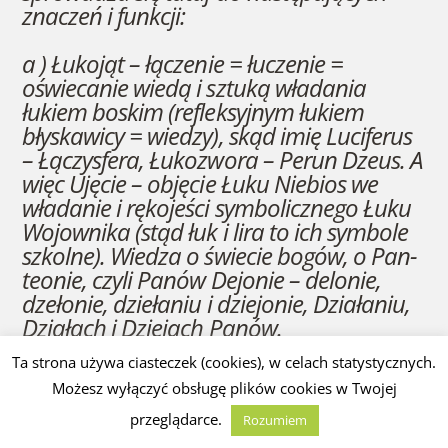
znaczeń i funkcji:
a ) Łukojąt – łączenie = łuczenie =
oświecanie wiedą i sztuką władania
łukiem boskim (refleksyjnym łukiem
błyskawicy = wiedzy), skąd imię Luciferus
– Łączysfera, Łukozwora – Perun Dzeus. A
więc Ujęcie – objęcie Łuku Niebios we
władanie i rękojeści symbolicznego Łuku
Wojownika (stąd łuk i lira to ich symbole
szkolne). Wiedza o świecie bogów, o Pan-
teonie, czyli Panów Dejonie – delonie,
dzełonie, dziełaniu i dziejonie, Działaniu,
Działach i Dziejach Panów.
Ta strona używa ciasteczek (cookies), w celach statystycznych.
b) Łąkojąt-Lukająt – czyli łąkowy,
Możesz wyłączyć obsługę plików cookies w Twojej
posiadający wiedę o łękach, k-łączach,
łekach-lekach, ziołach, lukający –
przeglądarce.
Rozumiem
wypatrujący kłączy, obejmujący wiedę