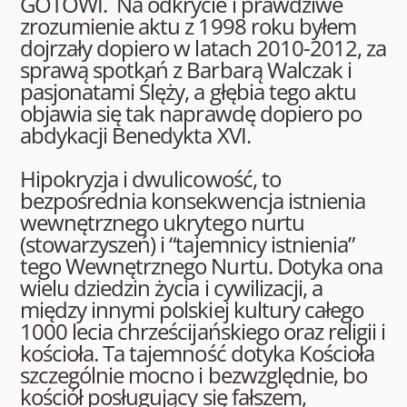
GOTOWI. Na odkrycie i prawdziwe
zrozumienie aktu z 1998 roku byłem
dojrzały dopiero w latach 2010-2012, za
sprawą spotkań z Barbarą Walczak i
pasjonatami Ślęży, a głębia tego aktu
objawia się tak naprawdę dopiero po
abdykacji Benedykta XVI.
Hipokryzja i dwulicowość, to
bezpośrednia konsekwencja istnienia
wewnętrznego ukrytego nurtu
(stowarzyszeń) i “tajemnicy istnienia”
tego Wewnętrznego Nurtu. Dotyka ona
wielu dziedzin życia i cywilizacji, a
między innymi polskiej kultury całego
1000 lecia chrześcijańskiego oraz religii i
kościoła. Ta tajemność dotyka Kościoła
szczególnie mocno i bezwzględnie, bo
kościół posługujący się fałszem,