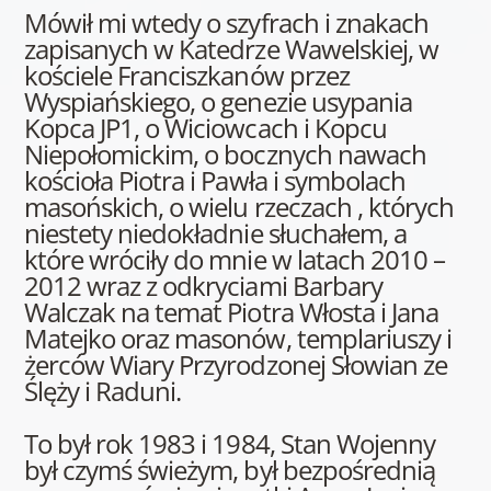
Mówił mi wtedy o szyfrach i znakach
zapisanych w Katedrze Wawelskiej, w
kościele Franciszkanów przez
Wyspiańskiego, o genezie usypania
Kopca JP1, o Wiciowcach i Kopcu
Niepołomickim, o bocznych nawach
kościoła Piotra i Pawła i symbolach
masońskich, o wielu rzeczach , których
niestety niedokładnie słuchałem, a
które wróciły do mnie w latach 2010 –
2012 wraz z odkryciami Barbary
Walczak na temat Piotra Włosta i Jana
Matejko oraz masonów, templariuszy i
żerców Wiary Przyrodzonej Słowian ze
Ślęży i Raduni.
To był rok 1983 i 1984, Stan Wojenny
był czymś świeżym, był bezpośrednią