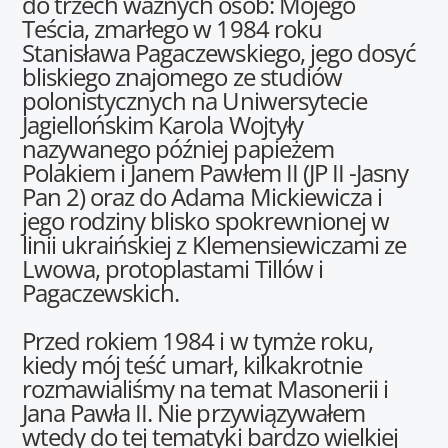
do trzech ważnych osób: Mojego
Teścia, zmarłego w 1984 roku
Stanisława Pagaczewskiego, jego dosyć
bliskiego znajomego ze studiów
polonistycznych na Uniwersytecie
Jagiellońskim Karola Wojtyły
nazywanego później papieżem
Polakiem i Janem Pawłem II (JP II -Jasny
Pan 2) oraz do Adama Mickiewicza i
jego rodziny blisko spokrewnionej w
linii ukraińskiej z Klemensiewiczami ze
Lwowa, protoplastami Tillów i
Pagaczewskich.
Przed rokiem 1984 i w tymże roku,
kiedy mój teść umarł, kilkakrotnie
rozmawialiśmy na temat Masonerii i
Jana Pawła II. Nie przywiązywałem
wtedy do tej tematyki bardzo wielkiej