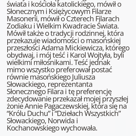
świata i kościoła katolickiego, mówił o
Słonecznym i Księżycowym Filarze
Masonerii, mówił o Czterech Filarach
Zodiaku i Wielkim Kwadracie Świata.
Mówił także o tradycji rodzinnej, która
przekazuje wiadomości o masońskiej
przeszłości Adama Mickiewicza, którego
obydwaj, i mój teść i Karol Wojtyła, byli
wielkimi miłośnikami. Teść jednak
mimo wszystko preferował postać
równie masońskiego Juliusza
Słowackiego, reprezentanta
Słonecznego Filara i tę preferencję
zdecydowanie przekazał mojej przyszłej
żonie Annie Pagaczewskiej, która się na
“Królu Duchu” i “Dziełach Wszystkich”
Słowackiego, Norwida i
Kochanowskiego wychowała.