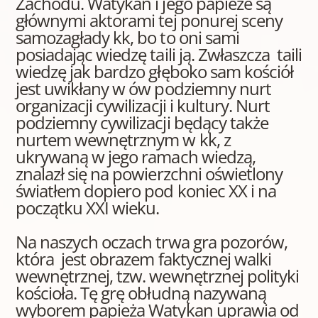
Zachodu. Watykan i jego papieże są
głównymi aktorami tej ponurej sceny
samozagłady kk, bo to oni sami
posiadając wiedzę taili ją. Zwłaszcza taili
wiedzę jak bardzo głęboko sam kościół
jest uwikłany w ów podziemny nurt
organizacji cywilizacji i kultury. Nurt
podziemny cywilizacji będący także
nurtem wewnętrznym w kk, z
ukrywaną w jego ramach wiedzą,
znalazł się na powierzchni oświetlony
światłem dopiero pod koniec XX i na
początku XXI wieku.
Na naszych oczach trwa gra pozorów,
która jest obrazem faktycznej walki
wewnętrznej, tzw. wewnętrznej polityki
kościoła. Tę grę obłudną nazywaną
wyborem papieża Watykan uprawia od