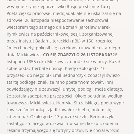
w wojnie krymskiej przeciwko Rosji, po stronie Turcji.
Poeta ciężko pracował, niedojadał, ale nie uskarżał się na
zdrowie. 26 listopada niespodziewanie zachorował i
wieczorem tego samego dnia zmarł. Jarosław Marek
Rymkiewicz na październikowej sesji, zorganizowanej
przez Instytut Badań Literackich (IBL) w 150. rocznicę
śmierci poety, pokusił się o zrekonstruowanie ostatniego
dnia Mickiewicza.
CO SIĘ ZDARZYŁO 26 LISTOPADA?
26
listopada 1855 roku Mickiewicz obudził się w nocy. Kazał
sobie podać herbatę i usnął. Kiedy około godz. 10
przyszedł do niego płk Emil Bednarczyk, zobaczył świeżo
startą podłogę, znak, że rano poeta “womitował”. Inni
odwiedzający nie zauważyli umytej podłogi, może dlatego,
że została zadeptana przez gości. Około południa, według
towarzysza Mickiewicza, Henryka Służalskiego, poeta wypił
kawę ze śmietanką i zjadł kawałek chleba, potem się
zdrzemnął. Około godz. 13 poczuł się źle. Bednarczyk
zastał go stojącego w drzwiach w samej koszuli, obiema
rękami trzymającego się futryny drzwi. Nie chciał wrócić