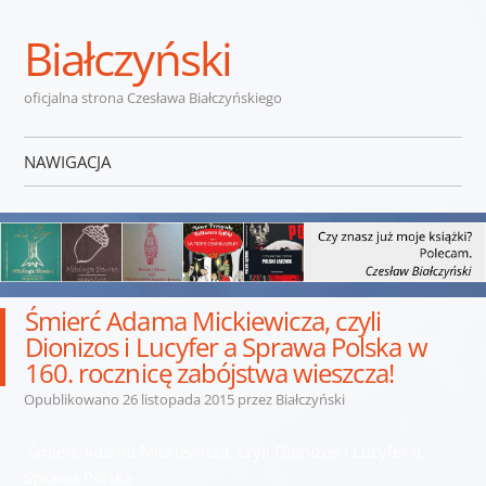
Białczyński
oficjalna strona Czesława Białczyńskiego
NAWIGACJA
Przejdź do treści
Śmierć Adama Mickiewicza, czyli
Dionizos i Lucyfer a Sprawa Polska w
160. rocznicę zabójstwa wieszcza!
Opublikowano
26 listopada 2015
przez
Białczyński
Śmierć Adama Mickiewicza, czyli Dionizos i Lucyfer a
Sprawa Polska