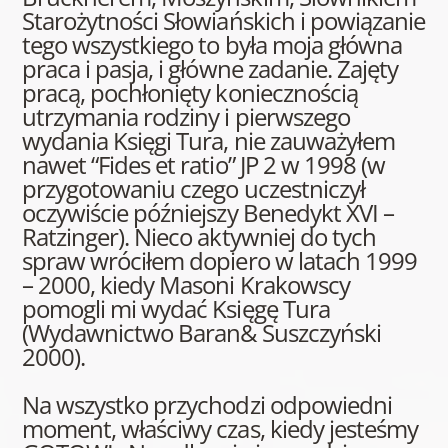
Starożytności Słowiańskich i powiązanie
tego wszystkiego to była moja główna
praca i pasja, i główne zadanie. Zajęty
pracą, pochłonięty koniecznością
utrzymania rodziny i pierwszego
wydania Księgi Tura, nie zauważyłem
nawet “Fides et ratio” JP 2 w 1998 (w
przygotowaniu czego uczestniczył
oczywiście późniejszy Benedykt XVI –
Ratzinger). Nieco aktywniej do tych
spraw wróciłem dopiero w latach 1999
– 2000, kiedy Masoni Krakowscy
pomogli mi wydać Księgę Tura
(Wydawnictwo Baran& Suszczyński
2000).
Na wszystko przychodzi odpowiedni
moment, właściwy czas, kiedy jesteśmy