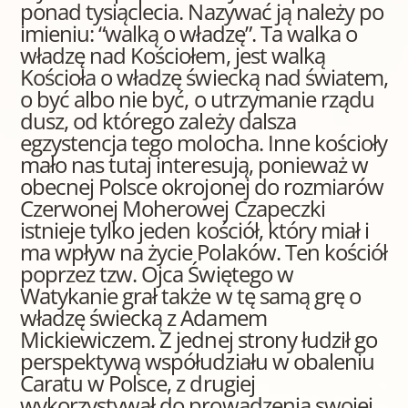
ponad tysiąclecia. Nazywać ją należy po
imieniu: “walką o władzę”. Ta walka o
władzę nad Kościołem, jest walką
Kościoła o władzę świecką nad światem,
o być albo nie być, o utrzymanie rządu
dusz, od którego zależy dalsza
egzystencja tego molocha. Inne kościoły
mało nas tutaj interesują, ponieważ w
obecnej Polsce okrojonej do rozmiarów
Czerwonej Moherowej Czapeczki
istnieje tylko jeden kościół, który miał i
ma wpływ na życie Polaków. Ten kościół
poprzez tzw. Ojca Świętego w
Watykanie grał także w tę samą grę o
władzę świecką z Adamem
Mickiewiczem. Z jednej strony łudził go
perspektywą współudziału w obaleniu
Caratu w Polsce, z drugiej
wykorzystywał do prowadzenia swojej