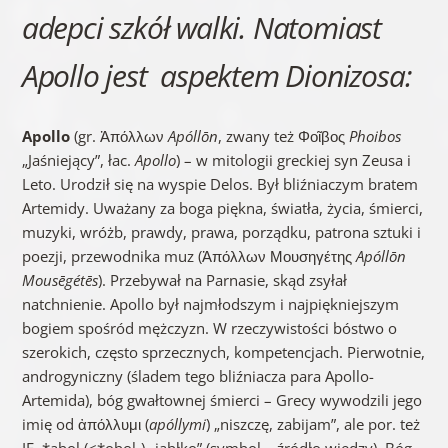
adepci szkół walki. Natomiast
Apollo jest aspektem Dionizosa:
Apollo
(gr. Ἀπόλλων
Apóllōn
, zwany też Φοῖβος
Phoibos
„Jaśniejący”, łac.
Apollo
) – w mitologii greckiej syn Zeusa i
Leto. Urodził się na wyspie Delos. Był bliźniaczym bratem
Artemidy. Uważany za boga piękna, światła, życia, śmierci,
muzyki, wróżb, prawdy, prawa, porządku, patrona sztuki i
poezji, przewodnika muz (Ἀπόλλων Μουσηγέτης
Apóllōn
Mousēgétēs
). Przebywał na Parnasie, skąd zsyłał
natchnienie. Apollo był najmłodszym i najpiękniejszym
bogiem spośród mężczyzn. W rzeczywistości bóstwo o
szerokich, często sprzecznych, kompetencjach. Pierwotnie,
androgyniczny (śladem tego bliźniacza para Apollo-
Artemida), bóg gwałtownej śmierci – Grecy wywodzili jego
imię od ἀπόλλυμι (
apóllymi
) „niszczę, zabijam”, ale por. też