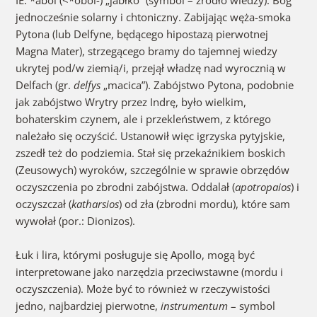
IE. *abol (<*obol-) „jabłko” (symbol – źródło wiedzy). Bóg
jednocześnie solarny i chtoniczny. Zabijając węża-smoka
Pytona (lub Delfyne, będącego hipostazą pierwotnej
Magna Mater), strzegącego bramy do tajemnej wiedzy
ukrytej pod/w ziemią/i, przejął władzę nad wyrocznią w
Delfach (gr.
delfys
„macica”). Zabójstwo Pytona, podobnie
jak zabójstwo Wrytry przez Indrę, było wielkim,
bohaterskim czynem, ale i przekleństwem, z którego
należało się oczyścić. Ustanowił więc igrzyska pytyjskie,
zszedł też do podziemia. Stał się przekaźnikiem boskich
(Zeusowych) wyroków, szczególnie w sprawie obrzędów
oczyszczenia po zbrodni zabójstwa. Oddalał (
apotropaios
) i
oczyszczał (
katharsios
) od zła (zbrodni mordu), które sam
wywołał (por.: Dionizos).
Łuk i lira, którymi posługuje się Apollo, mogą być
interpretowane jako narzędzia przeciwstawne (mordu i
oczyszczenia). Może być to również w rzeczywistości
jedno, najbardziej pierwotne,
instrumentum
– symbol