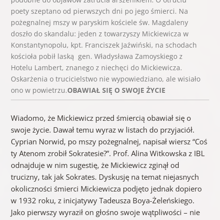
poety szeptano od pierwszych dni po jego śmierci. Na
pożegnalnej mszy w paryskim kościele św. Magdaleny
doszło do skandalu: jeden z towarzyszy Mickiewicza w
Konstantynopolu, kpt. Franciszek Jaźwiński, na schodach
kościoła pobił laską gen. Władysława Zamoyskiego z
Hotelu Lambert, znanego z niechęci do Mickiewicza.
Oskarżenia o trucicielstwo nie wypowiedziano, ale wisiało
o­no w powietrzu.
OBAWIAŁ SIĘ O SWOJE ŻYCIE
Wiadomo, że Mickiewicz przed śmiercią obawiał się o
swoje życie. Dawał temu wyraz w listach do przyjaciół.
Cyprian Norwid, po mszy pożegnalnej, napisał wiersz “Coś
ty Atenom zrobił Sokratesie?”. Prof. Alina Witkowska z IBL
odnajduje w nim sugestię, że Mickiewicz zginął od
trucizny, tak jak Sokrates. Dyskusję na temat niejasnych
okoliczności śmierci Mickiewicza podjęto jednak dopiero
w 1932 roku, z inicjatywy Tadeusza Boya-Żeleńskiego.
Jako pierwszy wyraził o­n głośno swoje wątpliwości – nie