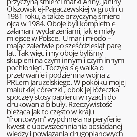
przyczyną śmierci matki Anny, Janiny
Olszowskiej-Pagaczewskiej w grudniu
1981 roku, a także przyczyną śmierci
ojca w 1984. Oboje byli kompletnie
załamani wydarzeniami, jakie miały
miejsce w Polsce. Umarli młodo –
mając zaledwie po sześćdziesiąt parę
lat. Tak więc i my oboje byliśmy
skupieni na czym innym i czym innym
pochłonięci. Toczyła się walka o
przetrwanie i podziemna wojna z
PRLem Jaruzelskiego. W pokoiku mojej
malutkiej córeczki , obok jej łóżeczka
spoczęły stosy papieru w ryzach do
drukowania bibuły. Rzeczywistość
bieżąca jak to często w kraju
“frontowym” wypchnęła na peryferie
kwestie upowszechniania posiadanej
wiedzy i powiązania drugoplanowych