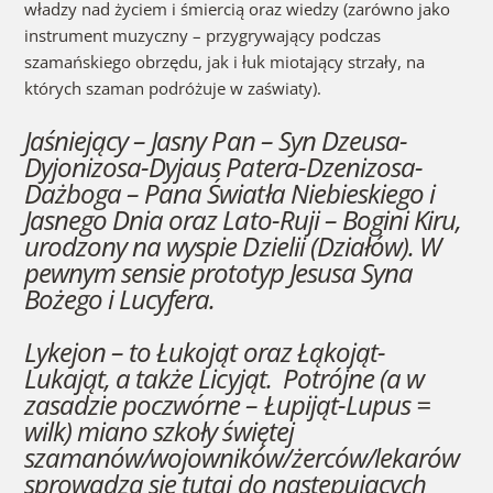
władzy nad życiem i śmiercią oraz wiedzy (zarówno jako
instrument muzyczny – przygrywający podczas
szamańskiego obrzędu, jak i łuk miotający strzały, na
których szaman podróżuje w zaświaty).
Jaśniejący – Jasny Pan – Syn Dzeusa-
Dyjonizosa-Dyjaus Patera-Dzenizosa-
Dażboga – Pana Światła Niebieskiego i
Jasnego Dnia oraz Lato-Ruji – Bogini Kiru,
urodzony na wyspie Dzielii (Działów). W
pewnym sensie prototyp Jesusa Syna
Bożego i Lucyfera.
Lykejon – to Łukojąt oraz Łąkojąt-
Lukająt, a także Licyjąt. Potrójne (a w
zasadzie poczwórne – Łupijąt-Lupus =
wilk) miano szkoły świętej
szamanów/wojowników/żerców/lekarów
sprowadza się tutaj do następujących