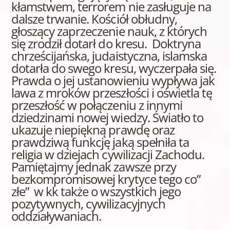
kłamstwem, terrorem nie zasługuje na
dalsze trwanie. Kościół obłudny,
głoszący zaprzeczenie nauk, z których
się zrodził dotarł do kresu. Doktryna
chrześcijańska, judaistyczna, islamska
dotarła do swego kresu, wyczerpała się.
Prawda o jej ustanowieniu wypływa jak
lawa z mroków przeszłości i oświetla tę
przeszłość w połączeniu z innymi
dziedzinami nowej wiedzy. Światło to
ukazuje niepiękną prawdę oraz
prawdziwą funkcję jaką spełniła ta
religia w dziejach cywilizacji Zachodu.
Pamiętajmy jednak zawsze przy
bezkompromisowej krytyce tego co”
złe” w kk także o wszystkich jego
pozytywnych, cywilizacyjnych
oddziaływaniach.