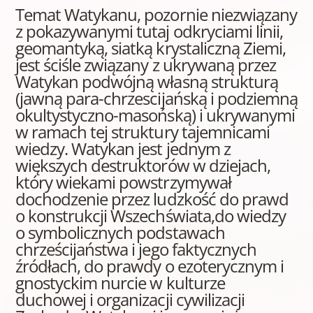
Temat Watykanu, pozornie niezwiązany
z pokazywanymi tutaj odkryciami linii,
geomantyką, siatką krystaliczną Ziemi,
jest ściśle związany z ukrywaną przez
Watykan podwójną własną strukturą
(jawną para-chrzescijańską i podziemną
okultystyczno-masońską) i ukrywanymi
w ramach tej struktury tajemnicami
wiedzy. Watykan jest jednym z
większych destruktorów w dziejach,
który wiekami powstrzymywał
dochodzenie przez ludzkość do prawd
o konstrukcji Wszechświata,do wiedzy
o symbolicznych podstawach
chrześcijaństwa i jego faktycznych
źródłach, do prawdy o ezoterycznym i
gnostyckim nurcie w kulturze
duchowej i organizacji cywilizacji