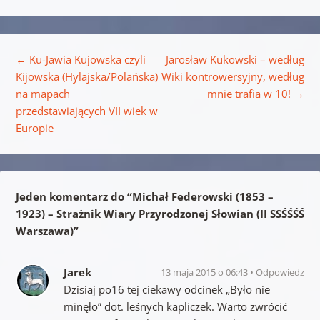
Nawigacja wpisu
←
Ku-Jawia Kujowska czyli
Jarosław Kukowski – według
Kijowska (Hylajska/Polańska)
Wiki kontrowersyjny, według
na mapach
mnie trafia w 10!
→
przedstawiających VII wiek w
Europie
Jeden komentarz do “
Michał Federowski (1853 –
1923) – Strażnik Wiary Przyrodzonej Słowian (II SSŚŚŚŚ
Warszawa)
”
Jarek
13 maja 2015 o 06:43
Odpowiedz
Dzisiaj po16 tej ciekawy odcinek „Było nie
minęło” dot. leśnych kapliczek. Warto zwrócić