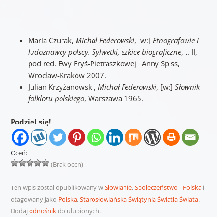
Maria Czurak,
Michał Federowski
, [w:]
Etnografowie i
ludoznawcy polscy. Sylwetki, szkice biograficzne
, t. II,
pod red. Ewy Fryś-Pietraszkowej i Anny Spiss,
Wrocław-Kraków 2007.
Julian Krzyżanowski,
Michał Federowski
, [w:]
Słownik
folkloru polskiego
, Warszawa 1965.
Podziel się!
Oceń:
(Brak ocen)
Ten wpis został opublikowany w
Słowianie
,
Społeczeństwo - Polska
i
otagowany jako
Polska
,
Starosłowiańska Świątynia Światła Świata
.
Dodaj
odnośnik
do ulubionych.