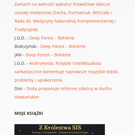
Zamach na wolność wyboru! Prawdziwe oblicze
ustawy medycznej (Socha, Furmaniuk, Witczak) +
Rada ds. Medycyny Naturalnej Komplementarnej i
Tradycyjnej
J.G.D.
-
Deep Forest – Bohème
Białczyński
-
Deep Forest – Bohème
JAN
-
Deep Forest – Bohème
J.G.D.
-
Andromeda: Rosyjski intelektualista
sarkastycznie komentuje najnowsze rosyjskie klęski,
problemy i upokorzenia
Don
-
Doda proponuje reformę szkolną w duchu
słowiańskim
MOJE KSIĄŻKI