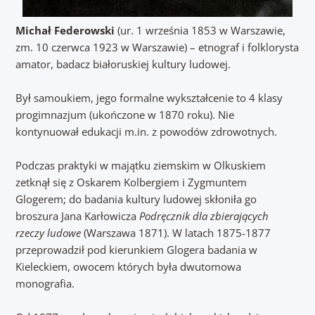
Michał Federowski
(ur. 1 września 1853 w Warszawie,
zm. 10 czerwca 1923 w Warszawie) – etnograf i folklorysta
amator, badacz białoruskiej kultury ludowej.
Był samoukiem, jego formalne wykształcenie to 4 klasy
progimnazjum (ukończone w 1870 roku). Nie
kontynuował edukacji m.in. z powodów zdrowotnych.
Podczas praktyki w majątku ziemskim w Olkuskiem
zetknął się z Oskarem Kolbergiem i Zygmuntem
Glogerem; do badania kultury ludowej skłoniła go
broszura Jana Karłowicza
Podręcznik dla zbierających
rzeczy ludowe
(Warszawa 1871). W latach 1875-1877
przeprowadził pod kierunkiem Glogera badania w
Kieleckiem, owocem których była dwutomowa
monografia.