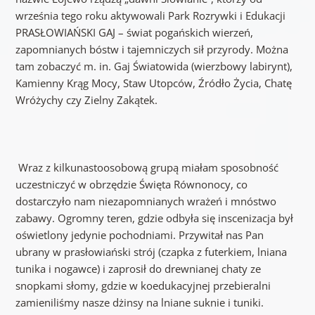
września tego roku aktywowali Park Rozrywki i Edukacji
PRASŁOWIAŃSKI GAJ – świat pogańskich wierzeń,
zapomnianych bóstw i tajemniczych sił przyrody. Można
tam zobaczyć m. in. Gaj Światowida (wierzbowy labirynt),
Kamienny Krąg Mocy, Staw Utopców, Źródło Życia, Chatę
Wróżychy czy Zielny Zakątek.
Wraz z kilkunastoosobową grupą miałam sposobność
uczestniczyć w obrzędzie Święta Równonocy, co
dostarczyło nam niezapomnianych wrażeń i mnóstwo
zabawy. Ogromny teren, gdzie odbyła się inscenizacja był
oświetlony jedynie pochodniami. Przywitał nas Pan
ubrany w prasłowiański strój (czapka z futerkiem, lniana
tunika i nogawce) i zaprosił do drewnianej chaty ze
snopkami słomy, gdzie w koedukacyjnej przebieralni
zamieniliśmy nasze dżinsy na lniane suknie i tuniki.