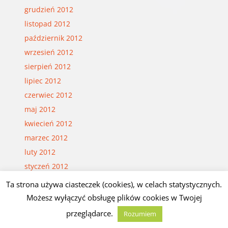
grudzień 2012
listopad 2012
październik 2012
wrzesień 2012
sierpień 2012
lipiec 2012
czerwiec 2012
maj 2012
kwiecień 2012
marzec 2012
luty 2012
styczeń 2012
grudzień 2011
Ta strona używa ciasteczek (cookies), w celach statystycznych.
listopad 2011
Możesz wyłączyć obsługę plików cookies w Twojej
październik 2011
przeglądarce.
Rozumiem
wrzesień 2011