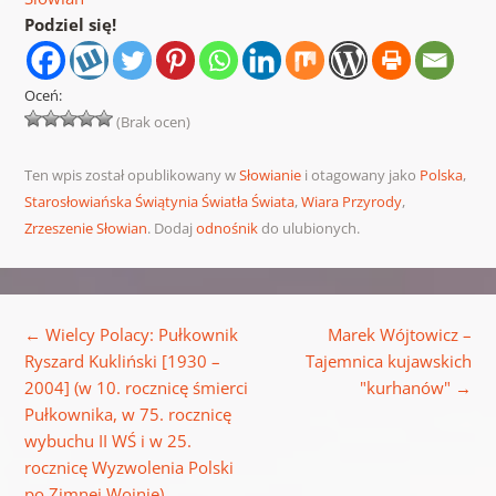
Podziel się!
Oceń:
(Brak ocen)
Ten wpis został opublikowany w
Słowianie
i otagowany jako
Polska
,
Starosłowiańska Świątynia Światła Świata
,
Wiara Przyrody
,
Zrzeszenie Słowian
. Dodaj
odnośnik
do ulubionych.
Nawigacja wpisu
←
Wielcy Polacy: Pułkownik
Marek Wójtowicz –
Ryszard Kukliński [1930 –
Tajemnica kujawskich
2004] (w 10. rocznicę śmierci
"kurhanów"
→
Pułkownika, w 75. rocznicę
wybuchu II WŚ i w 25.
rocznicę Wyzwolenia Polski
po Zimnej Wojnie).