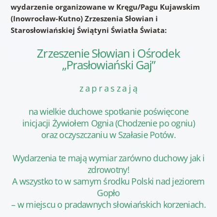
wydarzenie organizowane w Kręgu/Pagu Kujawskim
(Inowrocław-Kutno) Zrzeszenia Słowian i
Starosłowiańskiej Świątyni Światła Świata:
Zrzeszenie Słowian i Ośrodek
„Prasłowiański Gaj”
z a p r a s z a j ą
na wielkie duchowe spotkanie poświęcone
inicjacji Żywiołem Ognia (Chodzenie po ogniu)
oraz oczyszczaniu w Szałasie Potów.
Wydarzenia te mają wymiar zarówno duchowy jak i
zdrowotny!
A wszystko to w samym środku Polski nad jeziorem
Gopło
– w miejscu o pradawnych słowiańskich korzeniach.