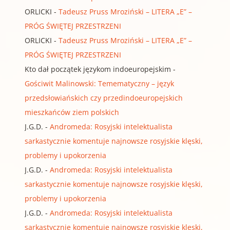
ORLICKI
-
Tadeusz Pruss Mroziński – LITERA „E” –
PRÓG ŚWIĘTEJ PRZESTRZENI
ORLICKI
-
Tadeusz Pruss Mroziński – LITERA „E” –
PRÓG ŚWIĘTEJ PRZESTRZENI
Kto dał początek językom indoeuropejskim
-
Gościwit Malinowski: Temematyczny – język
przedsłowiańskich czy przedindoeuropejskich
mieszkańców ziem polskich
J.G.D.
-
Andromeda: Rosyjski intelektualista
sarkastycznie komentuje najnowsze rosyjskie klęski,
problemy i upokorzenia
J.G.D.
-
Andromeda: Rosyjski intelektualista
sarkastycznie komentuje najnowsze rosyjskie klęski,
problemy i upokorzenia
J.G.D.
-
Andromeda: Rosyjski intelektualista
sarkastycznie komentuje najnowsze rosyjskie klęski,