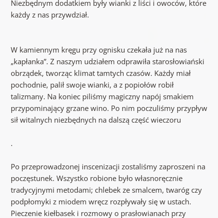
Niezbędnym dodatkiem były wianki z liści i owoców, które
każdy z nas przywdział.
W kamiennym kręgu przy ognisku czekała już na nas
„kapłanka”. Z naszym udziałem odprawiła starosłowiański
obrządek, tworząc klimat tamtych czasów. Każdy miał
pochodnie, palił swoje wianki, a z popiołów robił
talizmany. Na koniec piliśmy magiczny napój smakiem
przypominający grzane wino. Po nim poczuliśmy przypływ
sił witalnych niezbędnych na dalszą część wieczoru
.
Po przeprowadzonej inscenizacji zostaliśmy zaproszeni na
poczęstunek. Wszystko robione było własnoręcznie
tradycyjnymi metodami; chlebek ze smalcem, twaróg czy
podpłomyki z miodem wręcz rozpływały się w ustach.
Pieczenie kiełbasek i rozmowy o prasłowianach przy