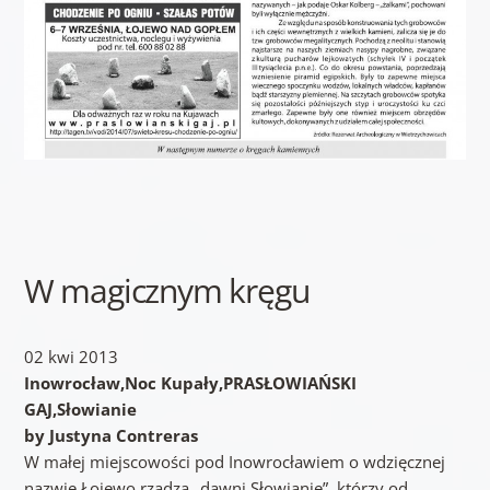
W magicznym kręgu
02 kwi 2013
Inowrocław,Noc Kupały,PRASŁOWIAŃSKI
GAJ,Słowianie
by Justyna Contreras
W małej miejscowości pod Inowrocławiem o wdzięcznej
nazwie Łojewo rządzą „dawni Słowianie”, którzy od