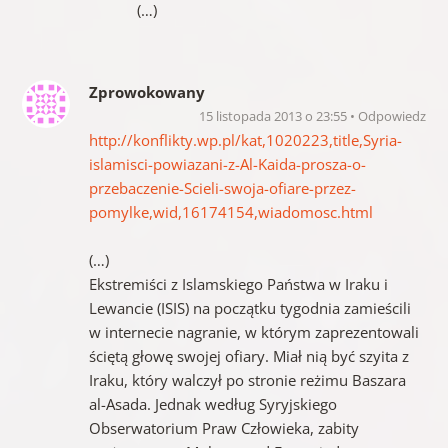
(…)
Zprowokowany
15 listopada 2013 o 23:55
Odpowiedz
http://konflikty.wp.pl/kat,1020223,title,Syria-
islamisci-powiazani-z-Al-Kaida-prosza-o-
przebaczenie-Scieli-swoja-ofiare-przez-
pomylke,wid,16174154,wiadomosc.html
(…)
Ekstremiści z Islamskiego Państwa w Iraku i
Lewancie (ISIS) na początku tygodnia zamieścili
w internecie nagranie, w którym zaprezentowali
ściętą głowę swojej ofiary. Miał nią być szyita z
Iraku, który walczył po stronie reżimu Baszara
al-Asada. Jednak według Syryjskiego
Obserwatorium Praw Człowieka, zabity