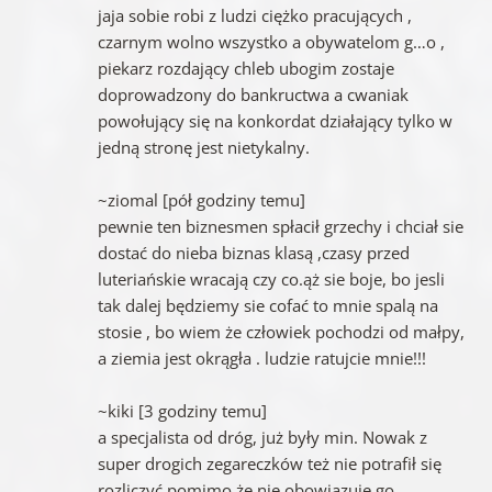
jaja sobie robi z ludzi ciężko pracujących ,
czarnym wolno wszystko a obywatelom g…o ,
piekarz rozdający chleb ubogim zostaje
doprowadzony do bankructwa a cwaniak
powołujący się na konkordat działający tylko w
jedną stronę jest nietykalny.
~ziomal [pół godziny temu]
pewnie ten biznesmen spłacił grzechy i chciał sie
dostać do nieba biznas klasą ,czasy przed
luteriańskie wracają czy co.ąż sie boje, bo jesli
tak dalej będziemy sie cofać to mnie spalą na
stosie , bo wiem że człowiek pochodzi od małpy,
a ziemia jest okrągła . ludzie ratujcie mnie!!!
~kiki [3 godziny temu]
a specjalista od dróg, już były min. Nowak z
super drogich zegareczków też nie potrafił się
rozliczyć pomimo że nie obowiązuje go