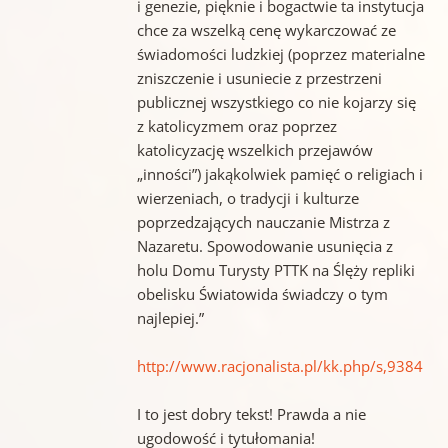
i genezie, pięknie i bogactwie ta instytucja
chce za wszelką cenę wykarczować ze
świadomości ludzkiej (poprzez materialne
zniszczenie i usuniecie z przestrzeni
publicznej wszystkiego co nie kojarzy się
z katolicyzmem oraz poprzez
katolicyzację wszelkich przejawów
„inności”) jakąkolwiek pamięć o religiach i
wierzeniach, o tradycji i kulturze
poprzedzających nauczanie Mistrza z
Nazaretu. Spowodowanie usunięcia z
holu Domu Turysty PTTK na Ślęży repliki
obelisku Światowida świadczy o tym
najlepiej.”
http://www.racjonalista.pl/kk.php/s,9384
I to jest dobry tekst! Prawda a nie
ugodowość i tytułomania!