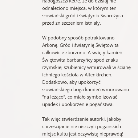
Radogoszcz/Retrę, że do dzisiaj nie
odnaleziono miejsca, w którym ten
słowiański gród i świątynia Swarożyca
przed zniszczeniem istniały.
W podobny sposób potraktowano
Arkonę. Gród i świątynię Świętowita
całkowicie zburzono. A święty kamień
Świętowita barbarzyńcy spod znaku
rzymskiej szubienicy wmurowali w ścianę
ichniego kościoła w Altenkirchen.
Dodatkowo, aby upokorzyć
słowiańskiego boga kamień wmurowano
“na leżąco”, co miało symbolizować
upadek i upokorzenie pogaństwa.
Tak więc stwierdzenie autorki, jakoby
chrześcijanie nie niszczyli pogańskich
miejsc kultu jest oczywistą nieprawdą!