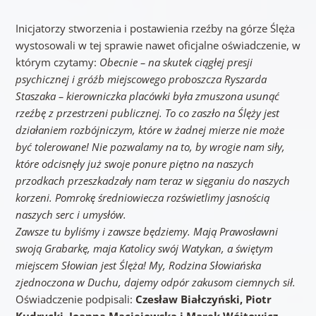
Inicjatorzy stworzenia i postawienia rzeźby na górze Ślęża
wystosowali w tej sprawie nawet oficjalne oświadczenie, w
którym czytamy:
Obecnie – na skutek ciągłej presji
psychicznej i gróźb miejscowego proboszcza Ryszarda
Staszaka – kierowniczka placówki była zmuszona usunąć
rzeźbę z przestrzeni publicznej. To co zaszło na Ślęży jest
działaniem rozbójniczym, które w żadnej mierze nie może
być tolerowane! Nie pozwalamy na to, by wrogie nam siły,
które odcisnęły już swoje ponure piętno na naszych
przodkach przeszkadzały nam teraz w sięganiu do naszych
korzeni. Pomrokę średniowiecza rozświetlimy jasnością
naszych serc i umysłów.
Zawsze tu byliśmy i zawsze będziemy. Mają Prawosławni
swoją Grabarkę, maja Katolicy swój Watykan, a świętym
miejscem Słowian jest Ślęża! My, Rodzina Słowiańska
zjednoczona w Duchu, dajemy odpór zakusom ciemnych sił.
Oświadczenie podpisali:
Czesław Białczyński, Piotr
Kudrycki, Joanna Maciejowska i Marek Wójtowicz.