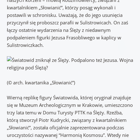
kwartalnikiem „Słowianić”, którzy posąg wykonali i
postawili w schronisku. Uważają, że do jego usunięcia
przyczynił się proboszcz parafii w Sulistrowicach. On zaś
łączy ostatnie wydarzenia na Ślęży z niedawnym
podpaleniem figurki Jezusa Frasobliwego w kaplicy w
Sulistrowiczkach.
(© arch. kwartanika „Słowianić”)
Wierną replikę figury Światowida, której oryginał znajduje
się w Muzeum Archeologicznym w Krakowie, umieszczono
trzy lata temu w Domu Turysty PTTK na Ślęży. Rzeźba,
którą stworzył Piotr Kudrycki, związany z kwartalnikiem
„Słowianić”, została oficjalnie zaprezentowana podczas
uroczystości nazywanej “Harmonią Kosmosu”. Wtedy nie