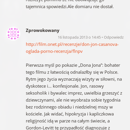
tajemnica spowiedzi.Ale domiaru nie dostał.
Zprowokowany
16 listopada 2013 o 14:45
Odpowiedz
http://film.onet.pl/recenzje/don-jon-casanova-
oglada-porno-recenzja/flnpv
Pierwsza myśl po pokazie „Dona Jona”: bohater
tego filmu z łatwością odnalazłby się w Polsce.
Rytm jego życia wyznaczają wizyty w siłowni, na
dyskotece i… konfesjonale. Jon, rasowy
seksoholik i bywalec imprez, uwielbia grzeszyć z
dziewczynami, ale nie wyobraża sobie tygodnia
bez rodzinnego obiadu i niedzielnej mszy w
kościele. Jak widać, hipokryzja i kapliczkowa
religijność idą w parze na całym świecie, a
Gordon-Levitt tę przypadłość diagnozuje z