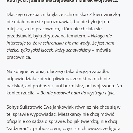
Dlaczego rzeźba zniknęła ze schroniska? Z kierowniczką
nie udało nam się porozmawiać, bo nie było jej na
miejscu, za to pracownica, która nie chciała się
przedstawić, była zirytowana tematem.
– Nikogo nie
interesuje to, że w schronisku nie ma wody, że jest nam
ciężko, tylko jakiś klocek, który schowaliśmy
– mówiła
pracownica.
Na kolejne pytania, dlaczego taka decyzja zapadła,
odpowiedziała zniecierpliwiona, że nikt na nich nie
naciskał, ani proboszcz, ani burmistrz, ani wojewoda. Na
koniec rzuciła: –
Bo nie pasował nam do wystroju i tyle.
Sołtys Sulistrowic Ewa Jankowiak również nie chce się w
tej sprawie wypowiadać. Mieszkańcy nie chcą mówić
oficjalnie co sądzą o sprawie, bo jak twierdzą, nie chcą
“zadzierać” z proboszczem, część z nich uważa, że figura