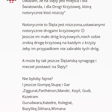
Uważam, że na Ślęży jest miejsca i dla
Światowida, i dla Drogi Krzyżowej, którą
notorycznie ktoś niszczy”
Notorycznie to Ślęża jest niszczona,ustawianymi
notorycznie drogami krzyżowymi 🙂
Jeszcze im mało dróg krzyżowych,niech sobie
zrobią drogę krzyżową na każdym z krzyży
żeby im przypadkiem nie zabrakło tych dróg.
A może by tak jeszcze Ślężańską synagogę i
meczet postawić na Ślęży?
Nie byłoby fajnie?
I jeszcze Gompę,Stupę i Gar
,Ziggurat,Parthénon,Mandir, Koyil, Gudi,
Kszetram
Gurudwara,Katedre, Kolegiat,
Bazylikę,Śikhara,Wimana