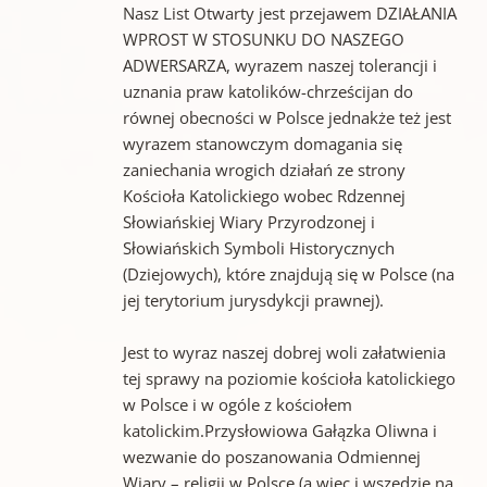
Nasz List Otwarty jest przejawem DZIAŁANIA
WPROST W STOSUNKU DO NASZEGO
ADWERSARZA, wyrazem naszej tolerancji i
uznania praw katolików-chrześcijan do
równej obecności w Polsce jednakże też jest
wyrazem stanowczym domagania się
zaniechania wrogich działań ze strony
Kościoła Katolickiego wobec Rdzennej
Słowiańskiej Wiary Przyrodzonej i
Słowiańskich Symboli Historycznych
(Dziejowych), które znajdują się w Polsce (na
jej terytorium jurysdykcji prawnej).
Jest to wyraz naszej dobrej woli załatwienia
tej sprawy na poziomie kościoła katolickiego
w Polsce i w ogóle z kościołem
katolickim.Przysłowiowa Gałązka Oliwna i
wezwanie do poszanowania Odmiennej
Wiary – religii w Polsce (a więc i wszędzie na