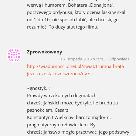
werwą i humorem. Bohatera „Dona Jona”,
poczciwego ordynusa, który ocenia laski w skali
od 1 do 10, nie sposób lubić, ale chce się go
rozumieć. To duży atut tego filmu.
Zprowokowany
16 listopada 2013 o 15:13
Odpowiedz
http://wiadomosci.onet.pl/swiat/trumna-brata-
jezusa-zostala-zniszczona/nyzck
~gnostyk. :
Prawdy w rzekomych dogmatach
chrześcijańskich może być tyle, ile brudu za
paznokciem. Cesarz
Konstantyn I Wielki był bardzo mądrym,
pragmatycznym człowiekiem. By
chrześcijaństwo mogło przetrwać, jego podstawy