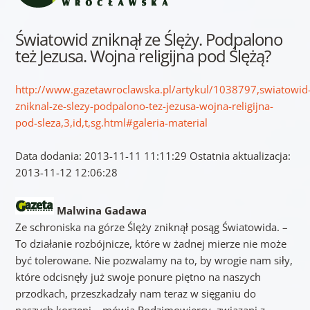
Światowid zniknął ze Ślęży. Podpalono
też Jezusa. Wojna religijna pod Ślężą?
http://www.gazetawroclawska.pl/artykul/1038797,swiatowid
zniknal-ze-slezy-podpalono-tez-jezusa-wojna-religijna-
pod-sleza,3,id,t,sg.html#galeria-material
Data dodania: 2013-11-11 11:11:29 Ostatnia aktualizacja:
2013-11-12 12:06:28
Malwina Gadawa
Ze schroniska na górze Ślęży zniknął posąg Światowida. –
To działanie rozbójnicze, które w żadnej mierze nie może
być tolerowane. Nie pozwalamy na to, by wrogie nam siły,
które odcisnęły już swoje ponure piętno na naszych
przodkach, przeszkadzały nam teraz w sięganiu do
naszych korzeni – mówią Rodzimowiercy, związani z