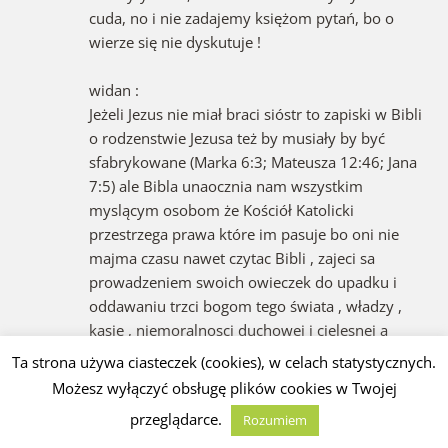
cuda, no i nie zadajemy księżom pytań, bo o
wierze się nie dyskutuje !
widan :
Jeżeli Jezus nie miał braci sióstr to zapiski w Bibli
o rodzenstwie Jezusa też by musiały by być
sfabrykowane (Marka 6:3; Mateusza 12:46; Jana
7:5) ale Bibla unaocznia nam wszystkim
myslącym osobom że Kościół Katolicki
przestrzega prawa które im pasuje bo oni nie
majma czasu nawet czytac Bibli , zajeci sa
prowadzeniem swoich owieczek do upadku i
oddawaniu trzci bogom tego świata , władzy ,
kasie , niemoralnosci duchowej i cielesnej a
tagże władcy tego świata . (Jn 12:31; 14:30;
Ta strona używa ciasteczek (cookies), w celach statystycznych.
16:11)
Możesz wyłączyć obsługę plików cookies w Twojej
przeglądarce.
Rozumiem
~eremita do ~andy: