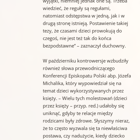
wyjątki, niemniej jednak one są. Trzeba
wiedzieć, że reguły są regułami,
natomiast odstępstwa w jedną, jak i w
drugą stronę istnieją. Postawienie takiej
tezy, że czasami dzieci prowokują do
czegoś, nie jest też tak do końca
bezpodstawne” – zaznaczył duchowny.
W październiku kontrowersje wzbudziły
również słowa przewodniczącego
Konferencji Episkopatu Polski abp. Józefa
Michalika, który wypowiedział się na
temat dzieci wykorzystywanych przez
księży. – Wielu tych molestowań (dzieci
przez księży – przyp. red.) udałoby się
uniknąć, gdyby te relacje między
rodzicami były zdrowe. Słyszymy nieraz,
że to często wyzwala się ta niewłaściwa
postawa, czy nadużycie, kiedy dziecko