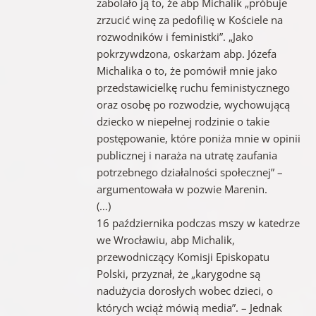
zabolało ją to, że abp Michalik „próbuje
zrzucić winę za pedofilię w Kościele na
rozwodników i feministki”. „Jako
pokrzywdzona, oskarżam abp. Józefa
Michalika o to, że pomówił mnie jako
przedstawicielkę ruchu feministycznego
oraz osobę po rozwodzie, wychowującą
dziecko w niepełnej rodzinie o takie
postępowanie, które poniża mnie w opinii
publicznej i naraża na utratę zaufania
potrzebnego działalności społecznej” –
argumentowała w pozwie Marenin.
(…)
16 października podczas mszy w katedrze
we Wrocławiu, abp Michalik,
przewodniczący Komisji Episkopatu
Polski, przyznał, że „karygodne są
nadużycia dorosłych wobec dzieci, o
których wciąż mówią media”. – Jednak