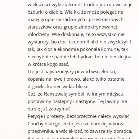
większości wykształcone i trudno już mu wcisnąć
bzdurki o diable. Wie kk, że może polegać na
małej grupie zaczadzonych i przestraszonych
staruszków oraz grupie zindoktrynowanej
młodzieży. Wie doskonale, że to wszystko nie
wystarczy, bo cioci ekonomii nikt nie zwyciężył. I
tak, jak ciocia ekonomia pokonała komunę, tak
niechybnie spadnie łeb hydrze, bo nie będzie już
w krótce kogo ssać.
I to jest najważniejszy powód wściekłości,
kopania na lewo i prawo, ale to tylko ostatnie
drgawki, koniec widać bliski.
Coż, że Nam zwalą symbol; w innym miejscu
postawimy następny i następny. Tej lawiny nie
da się już zatrzymać.
Petycje i protesty, bezsprzecznie należy wysyłać.
Choćby dlatego, że to jeszcze bardziej wkurza
przeciwnika, a wściekłość, to zawsze zły doradca.
A niech się przeciwnik denerwuje i gryzie, Nasza