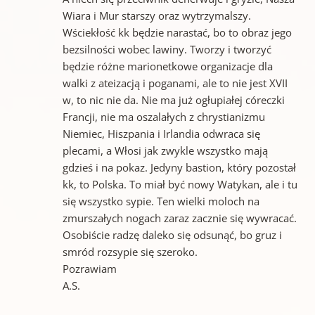
Wiara i Mur starszy oraz wytrzymalszy.
Wściekłość kk będzie narastać, bo to obraz jego
bezsilności wobec lawiny. Tworzy i tworzyć
będzie różne marionetkowe organizacje dla
walki z ateizacją i poganami, ale to nie jest XVII
w, to nic nie da. Nie ma już ogłupiałej córeczki
Francji, nie ma oszalałych z chrystianizmu
Niemiec, Hiszpania i Irlandia odwraca się
plecami, a Włosi jak zwykle wszystko mają
gdzieś i na pokaz. Jedyny bastion, który pozostał
kk, to Polska. To miał być nowy Watykan, ale i tu
się wszystko sypie. Ten wielki moloch na
zmurszałych nogach zaraz zacznie się wywracać.
Osobiście radzę daleko się odsunąć, bo gruz i
smród rozsypie się szeroko.
Pozrawiam
A.S.