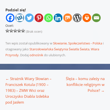
Podziel się!
Oceń:
(Brak ocen)
Ten wpis został opublikowany w
Słowianie
,
Społeczeństwo - Polska
i
otagowany jako
Starosłowiańska Świątynia Światła Świata
,
Wiara
Przyrody
. Dodaj
odnośnik
do ulubionych.
Nawigacja wpisu
←
Strażnik Wiary Słowian –
Ślęża – komu zależy na
Franciszek Kotula (1900 –
konflikcie religijnym w
1983) – ZMW Wici oraz
Polsce?
→
Uroczysko Diabla Izdebka
pod Jasłem