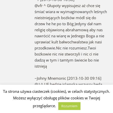
@vfr ^ Głupoty wypisujesz aż chce się
śmiać wiara w wyimaginowanych leśnych
nieistniejących bożków módl się do
drzew he he po to Bóg Jedyny dał nam
religię objawioną abrahamową aby nas
nawrócić na wiarę w Jednego Boga a nie
uprawiać kult bałwochwalstwa jak nasi
przodkowie.Nic nie rozumiesz.Twoi
bożkowie nic nie stworzyli i nic ci nie
dadzą w tym i tamtym świecie bo nie
istnieją
~Johny Mnemonic [2013-10-30 09:16]
@;) ^ UE będzie islamska,wszyscy będą
pukać głowami w kierunku Mekki 5 razy
Ta strona używa ciasteczek (cookies), w celach statystycznych.
dziennie 🙂
Możesz wyłączyć obsługę plików cookies w Twojej
przeglądarce.
Rozumiem