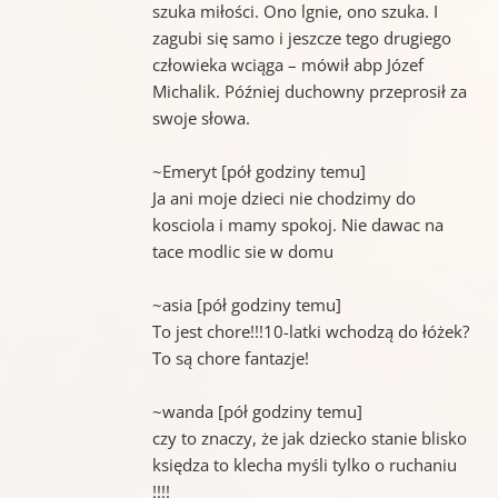
szuka miłości. Ono lgnie, ono szuka. I
zagubi się samo i jeszcze tego drugiego
człowieka wciąga – mówił abp Józef
Michalik. Później duchowny przeprosił za
swoje słowa.
~Emeryt [pół godziny temu]
Ja ani moje dzieci nie chodzimy do
kosciola i mamy spokoj. Nie dawac na
tace modlic sie w domu
~asia [pół godziny temu]
To jest chore!!!10-latki wchodzą do łóżek?
To są chore fantazje!
~wanda [pół godziny temu]
czy to znaczy, że jak dziecko stanie blisko
księdza to klecha myśli tylko o ruchaniu
!!!!