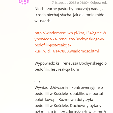
7 listopada 2013 o 01:00
Odpowiedz
Niech czarne pastuchy pouczają nadal, a
trzoda niechaj słucha. Jak dla mnie miód
w uszach!
http://wiadomosci.wp.pl/kat,1342,title,W
ypowiedz-ks-Ireneusza-Bochynskiego-o-
pedofilii-Jest-reakcja-
kurii,wid,16147888,wiadomosc.html
Wypowiedź ks. Ireneusza Bochyńskiego o
pedofilii. Jest reakcja kurii
(…)
Wywiad „Odważnie i kontrowersyjnie o
pedofilii w Kościele” opublikował portal
epiotrkow.pl. Rozmowa dotyczyła
pedofilii w Kościele. Duchowny pytany
był m.in. o to, czy „dorosły człowiek może