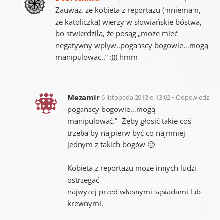
Zauważ, że kobieta z reportażu (mniemam,
że katoliczka) wierzy w słowiańskie bóstwa,
bo stwierdziła, że posąg „może mieć
negatywny wpływ..pogańscy bogowie…mogą
manipulować..” :))) hmm
Mezamir
6 listopada 2013 o 13:02
Odpowiedz
pogańscy bogowie…mogą
manipulować.”- Żeby głosić takie coś
trzeba by najpierw być co najmniej
jednym z takich bogów 🙂
Kobieta z reportażu może innych ludzi
ostrzegać
najwyżej przed własnymi sąsiadami lub
krewnymi.