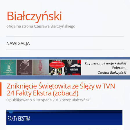
Białczyński
oficjalna strona Czesława Białczyńskiego
NAWIGACJA
Przejdź do treści
Zniknięcie Świętowita ze Ślęży w TVN
24 Fakty Ekstra (zobacz!)
Opublikowano
6 listopada 2013
przez
Białczyński