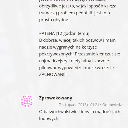
obrzydliwe jest to, w jaki sposób księża
tłumaczą problem pedofilii. jest to o
prostu ohydne
~ATENA [12 godzin temu]
B dobrze, wiecej takich pozwow i mam
nadzie wygranych na korzysc
pokrzywdzonych! Przestanie kler czuc sie
najmadrzejszy i nietykalny i zacznie
pilnowac wypowiedzi i moze wreszcie
ZACHOWAN!!!
Zprowokowany
7 listopada 2013 o 01:21
Odpowiedz
O bałwochwalstwie i innych mądrościach
ludowych…