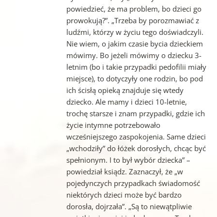
powiedzieć, że ma problem, bo dzieci go
prowokują?”. „Trzeba by porozmawiać z
ludźmi, którzy w życiu tego doświadczyli.
Nie wiem, o jakim czasie bycia dzieckiem
mówimy. Bo jeżeli mówimy o dziecku 3-
letnim (bo i takie przypadki pedofilii miały
miejsce), to dotyczyły one rodzin, bo pod
ich ścisłą opieką znajduje się wtedy
dziecko. Ale mamy i dzieci 10-letnie,
trochę starsze i znam przypadki, gdzie ich
życie intymne potrzebowało
wcześniejszego zaspokojenia. Same dzieci
„wchodziły” do łóżek dorosłych, chcąc być
spełnionym. I to był wybór dziecka” –
powiedział ksiądz. Zaznaczył, że „w
pojedynczych przypadkach świadomość
niektórych dzieci może być bardzo
dorosła, dojrzała”. „Są to niewątpliwie