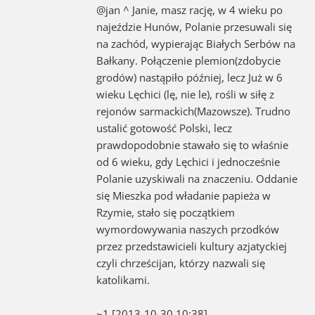
@jan ^ Janie, masz rację, w 4 wieku po
najeździe Hunów, Polanie przesuwali się
na zachód, wypierając Białych Serbów na
Bałkany. Połączenie plemion(zdobycie
grodów) nastąpiło później, lecz Już w 6
wieku Lęchici (lę, nie le), rośli w siłę z
rejonów sarmackich(Mazowsze). Trudno
ustalić gotowość Polski, lecz
prawdopodobnie stawało się to właśnie
od 6 wieku, gdy Lęchici i jednocześnie
Polanie uzyskiwali na znaczeniu. Oddanie
się Mieszka pod władanie papieża w
Rzymie, stało się początkiem
wymordowywania naszych przodków
przez przedstawicieli kultury azjatyckiej
czyli chrześcijan, którzy nazwali się
katolikami.
~1 [2013-10-30 10:38]