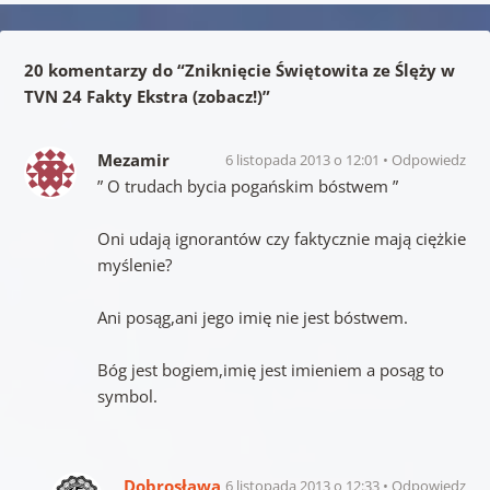
20 komentarzy do “
Zniknięcie Świętowita ze Ślęży w
TVN 24 Fakty Ekstra (zobacz!)
”
Mezamir
6 listopada 2013 o 12:01
Odpowiedz
” O trudach bycia pogańskim bóstwem ”
Oni udają ignorantów czy faktycznie mają ciężkie
myślenie?
Ani posąg,ani jego imię nie jest bóstwem.
Bóg jest bogiem,imię jest imieniem a posąg to
symbol.
Dobrosława
6 listopada 2013 o 12:33
Odpowiedz