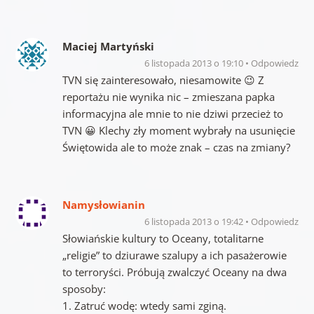
Maciej Martyński
6 listopada 2013 o 19:10
Odpowiedz
TVN się zainteresowało, niesamowite 😉 Z
reportażu nie wynika nic – zmieszana papka
informacyjna ale mnie to nie dziwi przecież to
TVN 😀 Klechy zły moment wybrały na usunięcie
Świętowida ale to może znak – czas na zmiany?
Namysłowianin
6 listopada 2013 o 19:42
Odpowiedz
Słowiańskie kultury to Oceany, totalitarne
„religie” to dziurawe szalupy a ich pasażerowie
to terroryści. Próbują zwalczyć Oceany na dwa
sposoby:
1. Zatruć wodę: wtedy sami zginą.