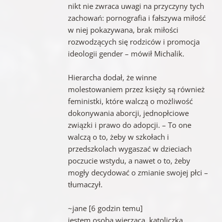
nikt nie zwraca uwagi na przyczyny tych
zachowań: pornografia i fałszywa miłość
w niej pokazywana, brak miłości
rozwodzących się rodziców i promocja
ideologii gender – mówił Michalik.
Hierarcha dodał, że winne
molestowaniem przez księży są również
feministki, które walczą o możliwość
dokonywania aborcji, jednopłciowe
związki i prawo do adopcji. – To one
walczą o to, żeby w szkołach i
przedszkolach wygaszać w dzieciach
poczucie wstydu, a nawet o to, żeby
mogły decydować o zmianie swojej płci –
tłumaczył.
~jane [6 godzin temu]
jestem osobą wierzącą. katoliczką.