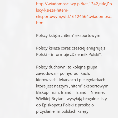
http://wiadomosci.wp.pl/kat,1342,title,Po
lscy-ksieza-hitem-
eksportowym,wid,16124564,wiadomosc.
html
Polscy księża „hitem” eksportowym
Polscy księża coraz częściej emigrują z
Polski – informuje „Dziennik Polski”.
Polscy duchowni to kolejna grupa
zawodowa – po hydraulikach,
kierowcach, lekarzach i pielęgniarkach –
która jest naszym „hitem” eksportowym.
Biskupi m.in. Irlandii, Islandii, Niemiec i
Wielkiej Brytanii wysyłają błagalne listy
do Episkopatu Polski z prośbą o
przysłanie im polskich księży.