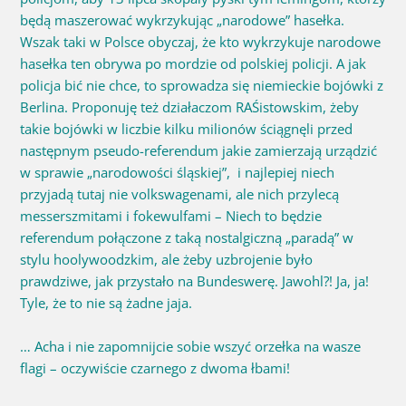
będą maszerować wykrzykując „narodowe” hasełka.
Wszak taki w Polsce obyczaj, że kto wykrzykuje narodowe
hasełka ten obrywa po mordzie od polskiej policji. A jak
policja bić nie chce, to sprowadza się niemieckie bojówki z
Berlina. Proponuję też działaczom RAŚistowskim, żeby
takie bojówki w liczbie kilku milionów ściągnęli przed
następnym pseudo-referendum jakie zamierzają urządzić
w sprawie „narodowości śląskiej”, i najlepiej niech
przyjadą tutaj nie volkswagenami, ale nich przylecą
messerszmitami i fokewulfami – Niech to będzie
referendum połączone z taką nostalgiczną „paradą” w
stylu hoolywoodzkim, ale żeby uzbrojenie było
prawdziwe, jak przystało na Bundeswerę. Jawohl?! Ja, ja!
Tyle, że to nie są żadne jaja.
… Acha i nie zapomnijcie sobie wszyć orzełka na wasze
flagi – oczywiście czarnego z dwoma łbami!