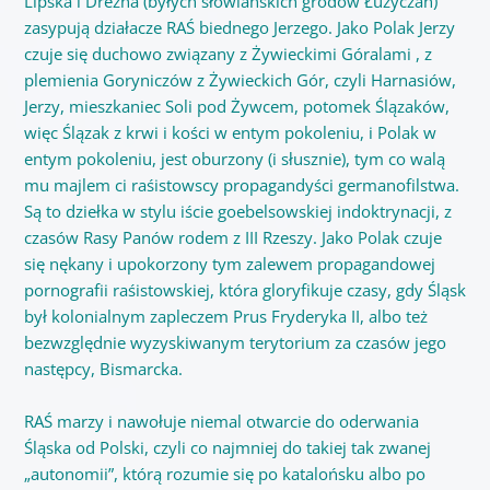
Lipska i Drezna (byłych słowiańskich grodów Łużyczan)
zasypują działacze RAŚ biednego Jerzego. Jako Polak Jerzy
czuje się duchowo związany z Żywieckimi Góralami , z
plemienia Goryniczów z Żywieckich Gór, czyli Harnasiów,
Jerzy, mieszkaniec Soli pod Żywcem, potomek Ślązaków,
więc Ślązak z krwi i kości w entym pokoleniu, i Polak w
entym pokoleniu, jest oburzony (i słusznie), tym co walą
mu majlem ci raśistowscy propagandyści germanofilstwa.
Są to dziełka w stylu iście goebelsowskiej indoktrynacji, z
czasów Rasy Panów rodem z III Rzeszy. Jako Polak czuje
się nękany i upokorzony tym zalewem propagandowej
pornografii raśistowskiej, która gloryfikuje czasy, gdy Śląsk
był kolonialnym zapleczem Prus Fryderyka II, albo też
bezwzględnie wyzyskiwanym terytorium za czasów jego
następcy, Bismarcka.
RAŚ marzy i nawołuje niemal otwarcie do oderwania
Śląska od Polski, czyli co najmniej do takiej tak zwanej
„autonomii”, którą rozumie się po katalońsku albo po