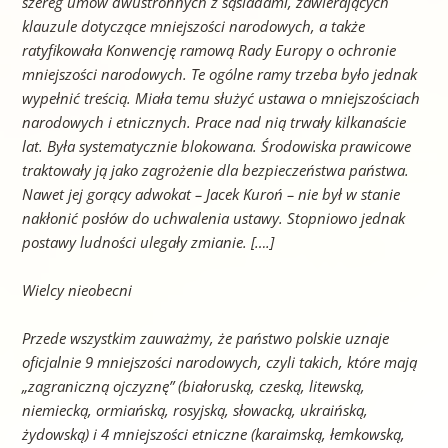
szereg umów dwustronnych z sąsiadami, zawierających
klauzule dotyczące mniejszości narodowych, a także
ratyfikowała Konwencję ramową Rady Europy o ochronie
mniejszości narodowych. Te ogólne ramy trzeba było jednak
wypełnić treścią. Miała temu służyć ustawa o mniejszościach
narodowych i etnicznych. Prace nad nią trwały kilkanaście
lat. Była systematycznie blokowana. Środowiska
prawicowe
traktowały ją jako zagrożenie dla bezpieczeństwa państwa.
Nawet jej gorący adwokat – Jacek Kuroń – nie był w stanie
nakłonić posłów do uchwalenia ustawy. Stopniowo jednak
postawy ludności ulegały zmianie. [….]
Wielcy nieobecni
Przede wszystkim zauważmy, że państwo polskie uznaje
oficjalnie 9 mniejszości narodowych, czyli takich, które mają
„zagraniczną ojczyznę” (białoruską, czeską, litewską,
niemiecką, ormiańską, rosyjską, słowacką, ukraińską,
żydowską) i 4 mniejszości etniczne (karaimską, łemkowską,