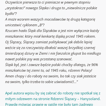
Oczywiście pierwsza to ci pieniacze w pewnym stopniu
„arystokraci” nowego Śląska i druga to „niewolnicze polskie
bydło”?
A może wzorem waszych mocodawców tę drugą kategorię
unicestwić cyklonem „B”?
Rzucam hasło Śląsk dla Ślązaków a jest nim wyłącznie każdy
mieszkaniec który miał kenkartę śląską przed 1945 rokiem.
Oj Ślązacy, Ślązacy zamiast politykować jak debile lepiej
weźcie się za rzeczywistą dbałość waszej brzydkiej czarnej
śmierdzącej dziury w Ziemi i nie fanzolcie głupot bo niedługo
nawet polskie psy was przestaną szanować.
Śląsk był, jest i zawsze będzie polski choćby dlatego,
że 96%
mieszkańców tej ziemi to, od 1945 roku, rdzenni Polacy!
Amen chopy i do roboty na swoim, bo tak czy siak jesteście
na swoim, tylko trzeba to sobie uświadomić!…”
Apel autora wpisu by się zabrać do roboty nie spotkał się z
miłym odzewem na stronie Rdzenni Ślązacy – Hanysoland.
Prawdę mówiąc prawie w ogóle nie było tam żadnego