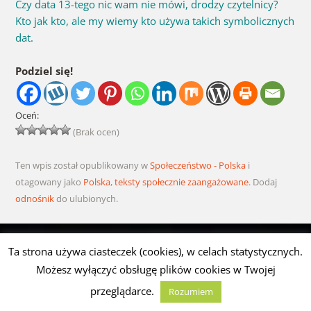
Czy data 13-tego nic wam nie mówi, drodzy czytelnicy?
Kto jak kto, ale my wiemy kto używa takich symbolicznych
dat.
Podziel się!
Oceń:
(Brak ocen)
Ten wpis został opublikowany w
Społeczeństwo - Polska
i
otagowany jako
Polska
,
teksty społecznie zaangażowane
. Dodaj
odnośnik
do ulubionych.
Nawigacja wpisu
Ta strona używa ciasteczek (cookies), w celach statystycznych.
←
Marcowe Wołanie Słońca
Wielcy Polacy – Jan
Możesz wyłączyć obsługę plików cookies w Twojej
w Nielepicach
Czochralski (1885 – 1953) –
przeglądarce.
Rozumiem
ojciec światowej elektroniki.