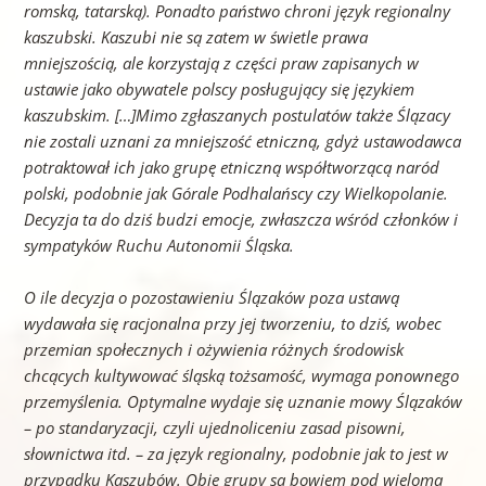
romską, tatarską). Ponadto państwo chroni język regionalny
kaszubski. Kaszubi nie są zatem w świetle prawa
mniejszością, ale korzystają z części praw zapisanych w
ustawie jako obywatele polscy posługujący się językiem
kaszubskim. […]Mimo zgłaszanych postulatów także Ślązacy
nie zostali uznani za mniejszość etniczną, gdyż ustawodawca
potraktował ich jako grupę etniczną współtworzącą naród
polski, podobnie jak Górale Podhalańscy czy Wielkopolanie.
Decyzja ta do dziś budzi emocje, zwłaszcza wśród członków i
sympatyków Ruchu Autonomii Śląska.
O ile decyzja o pozostawieniu Ślązaków poza ustawą
wydawała się racjonalna przy jej tworzeniu, to dziś, wobec
przemian społecznych i ożywienia różnych środowisk
chcących kultywować śląską tożsamość, wymaga ponownego
przemyślenia. Optymalne wydaje się uznanie mowy Ślązaków
– po standaryzacji, czyli ujednoliceniu zasad pisowni,
słownictwa itd. – za język regionalny, podobnie jak to jest w
przypadku Kaszubów. Obie grupy są bowiem pod wieloma