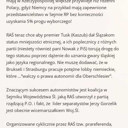
mają w Rzeczypospolitej większe przywileje niż rdzenni
Polacy, gdyż Niemcy na przykład mają zapewnione
przedstawicielstwo w Sejmie RP bez konieczności
uzyskania 5% progu wyborczego!
RAŚ teraz chce aby premier Tusk (Kaszub) dał Ślązakom
status mniejszości etnicznej, a ich poplecznicy z różnych
partii (niestety również pani Nowak z PiS) torują drogę do
tego statusu poprzez dążenie do uznania gwary śląskiej
jako języka regionalnego. Nie muszę dodawać, że w
Brukseli i Strasburgu pracuje potężne lobby niemieckie,
które …”walczy o prawa autonomii dla Oberschlesier”.
Znaczącym sukcesem autonomistów jest koalicja w
Sejmiku Województwa Śl. jaką RAŚ utworzył z partią
rządzącą P.O. i fakt, że lider separatystów Jerzy Gorzelik
jest obecnie wicemarszałkiem Woj.Śl.
Organizowane cyklicznie przez RAŚ tzw. prareferenda,