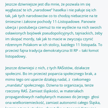
Jeszcze dziwniejsze jest dla mnie, że pozwala im się
wygłaszać te ich „narodowe” hasełka i nie pałuje się ich
tak, jak tych narodowców co to chodzą niebacznie na te
śmieszne i żałosne pochody 11-Listopadowe. Panowie
ubecja i postubecja czemuż to nie wyślecie na nich swoich
osławionych bojówek pseudopolicyjnych, tajniackich, żeby
im skopać mordy, tak jak to macie w zwyczaju czynić
rdzennym Polakom w ich stolicy, każdego 11 listopada. To
przecież fajna tradycja demokratyczna III RP – taki łomot
listopadowy.
Jeszcze dziwniejsi z nich, z tych RAŚistów, działacze
społeczni. Bo im przecież poparcia społecznego brak, a
mimo tego oni uparcie działają nadal, z rzekomego
„mandatu” społecznego. Dziwna to organizacja, tenże
rzeczony RAŚ. Zamiast śląskości, w materiałach
propagandowych nadsyłanych masowo do Jerzego głosi
ona wielkoniemieckość, zamiast autonomii całego Śląska,