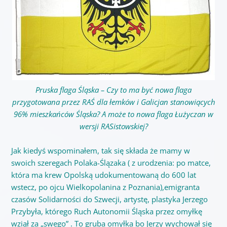
Pruska flaga Śląska – Czy to ma być nowa flaga
przygotowana przez RAŚ dla łemków i Galicjan stanowiących
96% mieszkańców Śląska? A może to nowa flaga Łużyczan w
wersji RASistowskiej?
Jak kiedyś wspominałem, tak się składa że mamy w
swoich szeregach Polaka-Ślązaka ( z urodzenia: po matce,
która ma krew Opolską udokumentowaną do 600 lat
wstecz, po ojcu Wielkopolanina z Poznania),emigranta
czasów Solidarności do Szwecji, artystę, plastyka Jerzego
Przybyła, którego Ruch Autonomii Śląska przez omyłkę
wziął za „swego” . To gruba omyłka bo Jerzy wychował się