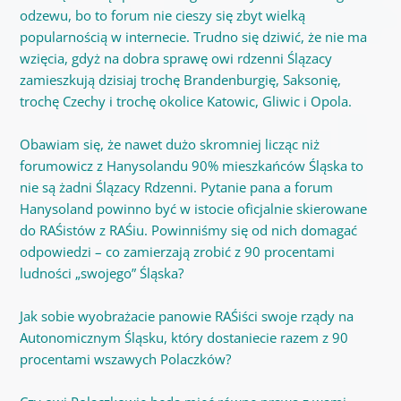
odzewu, bo to forum nie cieszy się zbyt wielką
popularnością w internecie. Trudno się dziwić, że nie ma
wzięcia, gdyż na dobra sprawę owi rdzenni Ślązacy
zamieszkują dzisiaj trochę Brandenburgię, Saksonię,
trochę Czechy i trochę okolice Katowic, Gliwic i Opola.
Obawiam się, że nawet dużo skromniej licząc niż
forumowicz z Hanysolandu 90% mieszkańców Śląska to
nie są żadni Ślązacy Rdzenni. Pytanie pana a forum
Hanysoland powinno być w istocie oficjalnie skierowane
do RAŚistów z RAŚiu. Powinniśmy się od nich domagać
odpowiedzi – co zamierzają zrobić z 90 procentami
ludności „swojego” Śląska?
Jak sobie wyobrażacie panowie RAŚiści swoje rządy na
Autonomicznym Śląsku, który dostaniecie razem z 90
procentami wszawych Polaczków?