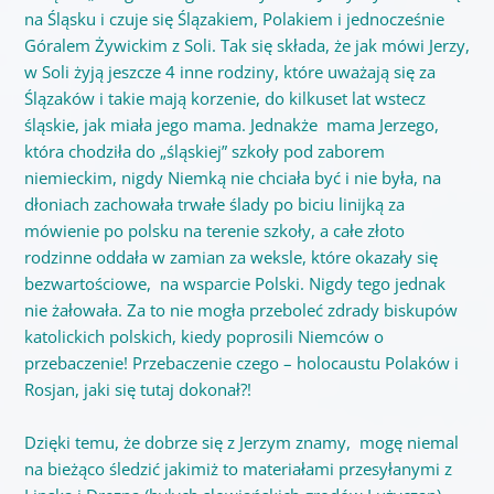
na Śląsku i czuje się Ślązakiem, Polakiem i jednocześnie
Góralem Żywickim z Soli. Tak się składa, że jak mówi Jerzy,
w Soli żyją jeszcze 4 inne rodziny, które uważają się za
Ślązaków i takie mają korzenie, do kilkuset lat wstecz
śląskie, jak miała jego mama. Jednakże mama Jerzego,
która chodziła do „śląskiej” szkoły pod zaborem
niemieckim, nigdy Niemką nie chciała być i nie była, na
dłoniach zachowała trwałe ślady po biciu linijką za
mówienie po polsku na terenie szkoły, a całe złoto
rodzinne oddała w zamian za weksle, które okazały się
bezwartościowe, na wsparcie Polski. Nigdy tego jednak
nie żałowała. Za to nie mogła przeboleć zdrady biskupów
katolickich polskich, kiedy poprosili Niemców o
przebaczenie! Przebaczenie czego – holocaustu Polaków i
Rosjan, jaki się tutaj dokonał?!
Dzięki temu, że dobrze się z Jerzym znamy, mogę niemal
na bieżąco śledzić jakimiż to materiałami przesyłanymi z