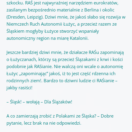
szkocku. RAŚ jest najwyraźniej narzędziem eurokratów,
zasilanym bezpośrednio materialnie z Berlina i okolic
(Dresden, Leipzig). Dziwi mnie, że jakoś słabo się rozwija w
Niemczech Ruch Autonomii Łużyc, a przecież razem ze
Śląskiem mogłyby Łużyce stworzyć wspaniały
autonomiczny region na miarę Katalonii.
Jeszcze bardziej dziwi mnie, że działacze RAŚu zapominają
o Łużyczanach, którzy są przecież Ślązakami z krwi i kości
podobnie jak RASianie. Nie walczą oni wcale o autonomię
Łużyc „zapominając” jakoś, iż to jest część rdzenna ich
rodzinnych ziem!. Bardzo to dziwni ludzie ci RAŚianie –
jakby rasiści!
– Śląsk! – wołają – Dla Ślązaków!
A co zamierzają zrobić z Polakami ze Śląska? – Dobre
pytanie, lecz brak na nie odpowiedzi.