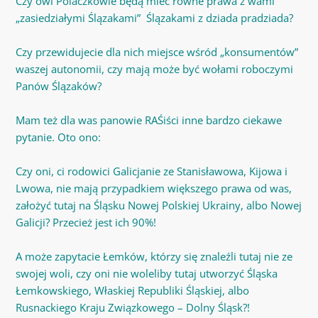
Czy owi Polaczkowie będą mieć równe prawa z wami
„zasiedziałymi Ślązakami” Ślązakami z dziada pradziada?
Czy przewidujecie dla nich miejsce wśród „konsumentów”
waszej autonomii, czy mają może być wołami roboczymi
Panów Ślązaków?
Mam też dla was panowie RAŚiści inne bardzo ciekawe
pytanie. Oto ono:
Czy oni, ci rodowici Galicjanie ze Stanisławowa, Kijowa i
Lwowa, nie mają przypadkiem większego prawa od was,
założyć tutaj na Śląsku Nowej Polskiej Ukrainy, albo Nowej
Galicji? Przecież jest ich 90%!
A może zapytacie Łemków, którzy się znaleźli tutaj nie ze
swojej woli, czy oni nie woleliby tutaj utworzyć Śląska
Łemkowskiego, Właskiej Republiki Śląskiej, albo
Rusnackiego Kraju Związkowego – Dolny Śląsk?!