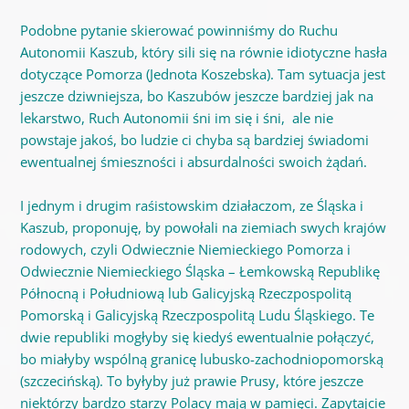
Podobne pytanie skierować powinniśmy do Ruchu
Autonomii Kaszub, który sili się na równie idiotyczne hasła
dotyczące Pomorza (Jednota Koszebska). Tam sytuacja jest
jeszcze dziwniejsza, bo Kaszubów jeszcze bardziej jak na
lekarstwo, Ruch Autonomii śni im się i śni, ale nie
powstaje jakoś, bo ludzie ci chyba są bardziej świadomi
ewentualnej śmieszności i absurdalności swoich żądań.
I jednym i drugim raśistowskim działaczom, ze Śląska i
Kaszub, proponuję, by powołali na ziemiach swych krajów
rodowych, czyli Odwiecznie Niemieckiego Pomorza i
Odwiecznie Niemieckiego Śląska – Łemkowską Republikę
Północną i Południową lub Galicyjską Rzeczpospolitą
Pomorską i Galicyjską Rzeczpospolitą Ludu Śląskiego. Te
dwie republiki mogłyby się kiedyś ewentualnie połączyć,
bo miałyby wspólną granicę lubusko-zachodniopomorską
(szczecińską). To byłyby już prawie Prusy, które jeszcze
niektórzy bardzo starzy Polacy mają w pamięci. Zapytajcie