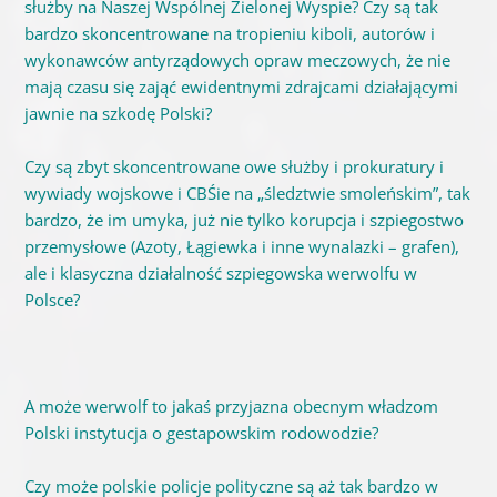
służby na Naszej Wspólnej Zielonej Wyspie? Czy są tak
bardzo skoncentrowane na tropieniu kiboli, autorów i
wykonawców antyrządowych opraw meczowych, że nie
mają czasu się zająć ewidentnymi zdrajcami działającymi
jawnie na szkodę Polski?
Czy są zbyt skoncentrowane owe służby i prokuratury i
wywiady wojskowe i CBŚie na „śledztwie smoleńskim”, tak
bardzo, że im umyka, już nie tylko korupcja i szpiegostwo
przemysłowe (Azoty, Łągiewka i inne wynalazki – grafen),
ale i klasyczna działalność szpiegowska werwolfu w
Polsce?
A może werwolf to jakaś przyjazna obecnym władzom
Polski instytucja o gestapowskim rodowodzie?
Czy może polskie policje polityczne są aż tak bardzo w