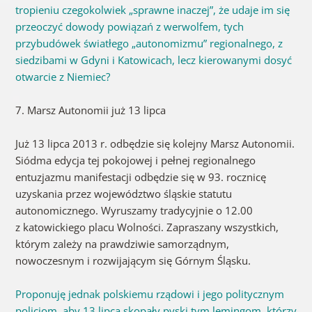
tropieniu czegokolwiek „sprawne inaczej”, że udaje im się
przeoczyć dowody powiązań z werwolfem, tych
przybudówek światłego „autonomizmu” regionalnego, z
siedzibami w Gdyni i Katowicach, lecz kierowanymi dosyć
otwarcie z Niemiec?
7. Marsz Autonomii już 13 lipca
Już 13 lipca 2013 r. odbędzie się kolejny Marsz Autonomii.
Siódma edycja tej pokojowej i pełnej regionalnego
entuzjazmu manifestacji odbędzie się w 93. rocznicę
uzyskania przez województwo śląskie statutu
autonomicznego. Wyruszamy tradycyjnie o 12.00
z katowickiego placu Wolności. Zapraszany wszystkich,
którym zależy na prawdziwie samorządnym,
nowoczesnym i rozwijającym się Górnym Śląsku.
Proponuję jednak polskiemu rządowi i jego politycznym
policjom, aby 13 lipca skopały pyski tym lemingom, którzy