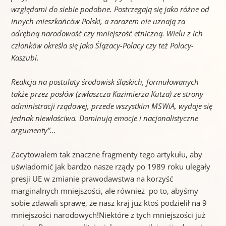
względami do siebie podobne. Postrzegają się jako różne od
innych mieszkańców Polski, a zarazem nie uznają za
odrębną narodowość czy mniejszość etniczną. Wielu z ich
członków określa się jako Ślązacy-Polacy czy też Polacy-
Kaszubi.
Reakcja na postulaty środowisk śląskich, formułowanych
także przez posłów (zwłaszcza Kazimierza Kutza) ze strony
administracji rządowej, przede wszystkim MSWiA, wydaje się
jednak niewłaściwa. Dominują emocje i nacjonalistyczne
argumenty”…
Zacytowałem tak znaczne fragmenty tego artykułu, aby
uświadomić jak bardzo nasze rządy po 1989 roku ulegały
presji UE w zmianie prawodawstwa na korzyść
marginalnych mniejszości, ale również po to, abyśmy
sobie zdawali sprawę, że nasz kraj już ktoś podzielił na 9
mniejszości narodowych!Niektóre z tych mniejszości już