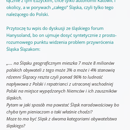
łącznie z tym Łużyckim, chce tylko autonomii Katowic i
okolicy, a w porywach „całego” Śląska, czyli tylko tego
należącego do Polski.
Przytoczę tu wpis do dyskusji ze śląskiego forum
Hanysoland, bo on ujmuje dosyć syntetycznie z prosto-
rozumowego punktu widzenia problem przywrócenia
Śląska Ślązakom:
„…. na Śląsku geograficznym mieszka 7 może 8 milionów
polskich obywateli z tego może 3% a może i 4% stanowią
rdzenni Ślązacy reszta czyli ponad 96% to ludność
napływowa z Polski i repatrianci z utraconej wschodniej
Polski na miejsce wypędzonych Niemców i ich zauszników
śląskich.
Pytam w jaki sposób ma powstać Śląsk narodowościowy bo
chyba tym pieniaczom o taki właśnie chodzi?
Moze to ma być Sląsk z dwoma kategoriami obywatelstwa
śląskiego?