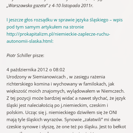
„Warszawska gazeta” z 4-10 listopada 2011r.
I jeszcze głos rozsądku w sprawie języka śląskiego – wpis
pod tym samym artykułem na stronie
http://prokapitalizm.pl/niemieckie-zaplecze-ruchu-
autonomii-slaska.htm
l:
Piotr Schiller
pisze:
4 października 2012 o 08:02
Urodzony w Siemianowicach , w zasięgu rażenia
richterskiego komina i wychowany w familokach, jak
większość moich znajomych, wylądowałem w Niemczech.
Z tej pozycji może bardziej widać a nawet słychać, że język
śląski jest naleciałością po j.niemieckim, czeskim i
polskim. Ucząc się j. niemieckiego dziwiłem się że ONI
mają tyle śląskich wyrazów. Synowie „załatwili” mi dwie
czeskie synowe i słyszę, że one też po śląsku. Jest to bełkot