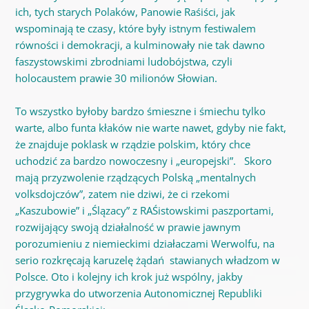
ich, tych starych Polaków, Panowie Raśiści, jak
wspominają te czasy, które były istnym festiwalem
równości i demokracji, a kulminowały nie tak dawno
faszystowskimi zbrodniami ludobójstwa, czyli
holocaustem prawie 30 milionów Słowian.
To wszystko byłoby bardzo śmieszne i śmiechu tylko
warte, albo funta kłaków nie warte nawet, gdyby nie fakt,
że znajduje poklask w rządzie polskim, który chce
uchodzić za bardzo nowoczesny i „europejski”. Skoro
mają przyzwolenie rządzących Polską „mentalnych
volksdojczów”, zatem nie dziwi, że ci rzekomi
„Kaszubowie” i „Ślązacy” z RAŚistowskimi paszportami,
rozwijający swoją działalność w prawie jawnym
porozumieniu z niemieckimi działaczami Werwolfu, na
serio rozkręcają karuzelę żądań stawianych władzom w
Polsce. Oto i kolejny ich krok już wspólny, jakby
przygrywka do utworzenia Autonomicznej Republiki