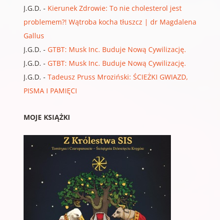
J.G.D.
-
Kierunek Zdrowie: To nie cholesterol jest
problemem?! Wątroba kocha tłuszcz | dr Magdalena
Gallus
J.G.D.
-
GTBT: Musk Inc. Buduje Nową Cywilizację.
J.G.D.
-
GTBT: Musk Inc. Buduje Nową Cywilizację.
J.G.D.
-
Tadeusz Pruss Mroziński: ŚCIEŻKI GWIAZD,
PISMA I PAMIĘCI
MOJE KSIĄŻKI