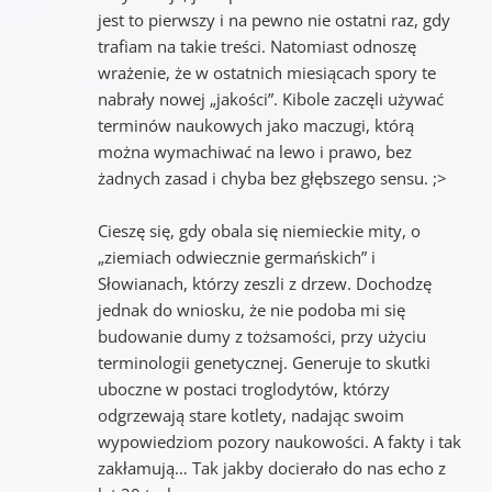
jest to pierwszy i na pewno nie ostatni raz, gdy
trafiam na takie treści. Natomiast odnoszę
wrażenie, że w ostatnich miesiącach spory te
nabrały nowej „jakości”. Kibole zaczęli używać
terminów naukowych jako maczugi, którą
można wymachiwać na lewo i prawo, bez
żadnych zasad i chyba bez głębszego sensu. ;>
Cieszę się, gdy obala się niemieckie mity, o
„ziemiach odwiecznie germańskich” i
Słowianach, którzy zeszli z drzew. Dochodzę
jednak do wniosku, że nie podoba mi się
budowanie dumy z tożsamości, przy użyciu
terminologii genetycznej. Generuje to skutki
uboczne w postaci troglodytów, którzy
odgrzewają stare kotlety, nadając swoim
wypowiedziom pozory naukowości. A fakty i tak
zakłamują… Tak jakby docierało do nas echo z