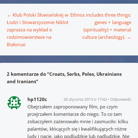
Nawigacja wpisu
←
Klub Polski Słowiańskiej w
Ethnos includes three things:
Łodzi i Stowarzyszenie Niklot
genes + language
zaprasza na wykład o
(spirituality) + material
rodzimowierstwie na
culture (archeology).
→
Białorusi
2 komentarze do “
Croats, Serbs, Poles, Ukrainians
and Iranians
”
hp1120c
26 stycznia 2013 o 17:42
Odpowiedz
Obejrzałem zaproponowany film, po czym
przejrzałem komentarze do niego. To co tam
zobaczyłem zażenowało mnie i zasmuciło: kilku
palantów, kłócących się i kwalifikujących różne
ludy i nacje, jako podludzkie lub nadludzkie. Nie