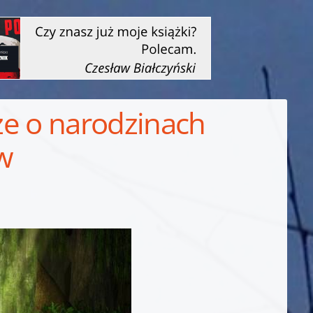
cze o narodzinach
w