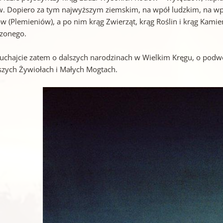
w. Dopiero za tym najwyższym ziemskim, na wpół ludzkim, na wpó
w (Plemieniów), a po nim krąg Zwierząt, krąg Roślin i krąg Kamie
zonego.
łuchajcie zatem o dalszych narodzinach w Wielkim Kręgu, o pod
szych Żywiołach i Małych Mogtach.