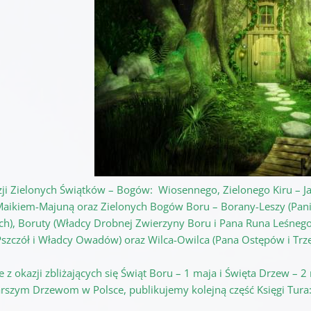
zji Zielonych Świątków – Bogów: Wiosennego, Zielonego Kiru – Ja
Maikiem-Majuną oraz Zielonych Bogów Boru – Borany-Leszy (Pani 
ch), Boruty (Władcy Drobnej Zwierzyny Boru i Pana Runa Leśnego)
Pszczół i Władcy Owadów) oraz Wilca-Owilca (Pana Ostępów i Trz
e z okazji zbliżających się Świąt Boru – 1 maja i Święta Drzew –
arszym Drzewom w Polsce, publikujemy kolejną część Księgi Tura