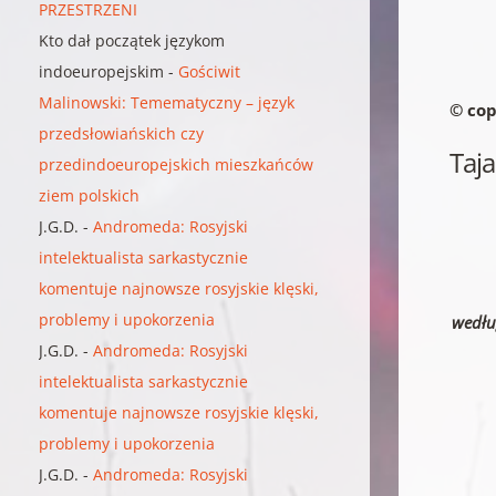
PRZESTRZENI
Kto dał początek językom
indoeuropejskim
-
Gościwit
Malinowski: Temematyczny – język
© cop
przedsłowiańskich czy
Taja
przedindoeuropejskich mieszkańców
ziem polskich
J.G.D.
-
Andromeda: Rosyjski
intelektualista sarkastycznie
komentuje najnowsze rosyjskie klęski,
problemy i upokorzenia
wedłu
J.G.D.
-
Andromeda: Rosyjski
intelektualista sarkastycznie
komentuje najnowsze rosyjskie klęski,
problemy i upokorzenia
J.G.D.
-
Andromeda: Rosyjski