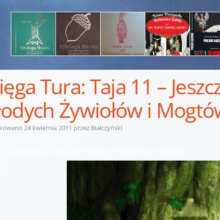
ięga Tura: Taja 11 – Jesz
odych Żywiołów i Mogtó
ikowano
24 kwietnia 2011
przez
Białczyński
11 – Jeszcze o narodzinach Młodych Żywiołów i Mogtów