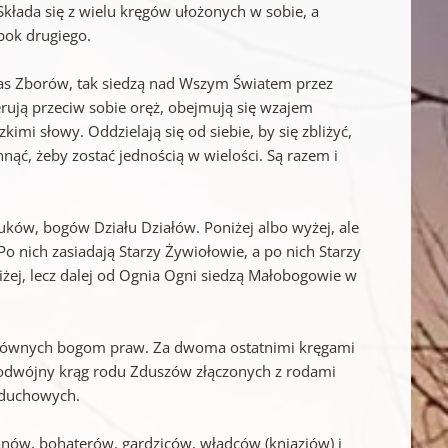
Składa się z wielu kręgów ułożonych w sobie, a
bok drugiego.
as Zborów, tak siedzą nad Wszym Światem przez
kierują przeciw sobie oręż, obejmują się wzajem
imi słowy. Oddzielają się od siebie, by się zbliżyć,
chnąć, żeby zostać jednością w wielości. Są razem i
uków, bogów Działu Działów. Poniżej albo wyżej, ale
o nich zasiadają Starzy Żywiołowie, a po nich Starzy
żej, lecz dalej od Ognia Ogni siedzą Małobogowie w
ają równych bogom praw. Za dwoma ostatnimi kręgami
podwójny krąg rodu Zduszów złączonych z rodami
, duchowych.
nów, bohaterów, gardziców, władców (kniaziów) i