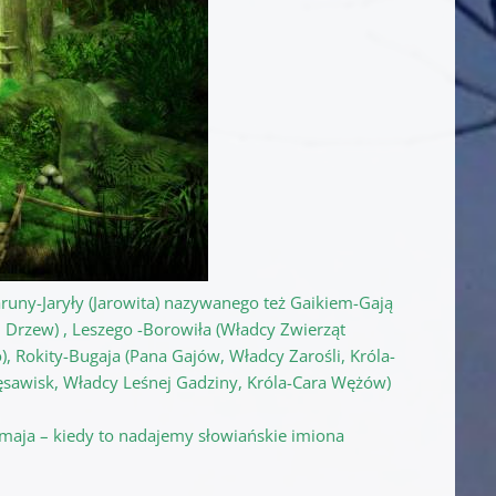
runy-Jaryły (Jarowita) nazywanego też Gaikiem-Gają
Drzew) , Leszego -Borowiła (Władcy Zwierząt
, Rokity-Bugaja (Pana Gajów, Władcy Zarośli, Króla-
ęsawisk, Władcy Leśnej Gadziny, Króla-Cara Wężów)
 2 maja – kiedy to nadajemy słowiańskie imiona
: