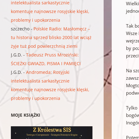
intelektualista sarkastycznie
Wielk
jedno
komentuje najnowsze rosyjskie klęski,
problemy i upokorzenia
Tak b
szczecho
-
Polskie Radio: Masłomęcz –
Wsze P
tu historia sprzed blisko 2000 lat wciąż
wejrze
żyje tuż pod powierzchnią ziemi
by poz
J.G.D.
-
Tadeusz Pruss Mroziński:
przeci
ŚCIEŻKI GWIAZD, PISMA I PAMIĘCI
Na sz
J.G.D.
-
Andromeda: Rosyjski
zawsz
intelektualista sarkastycznie
Mogto
komentuje najnowsze rosyjskie klęski,
podwó
problemy i upokorzenia
Tylko
MOJE KSIĄŻKI
bogów
Inogów
Potem