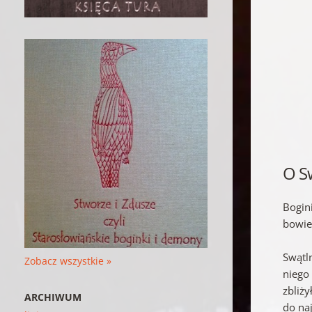
O S
Bogin
bowie
Swątl
Zobacz wszystkie »
niego 
zbliży
ARCHIWUM
do na