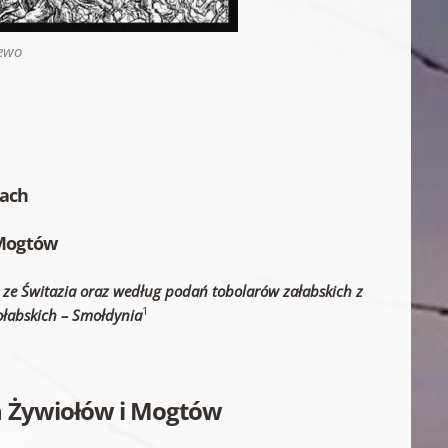
zewo
nach
Mogtów
ze Świtazia oraz według podań tobolarów załabskich z
1
ołabskich – Smołdynia
 Żywiołów i Mogtów