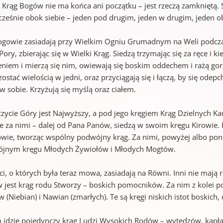
i Krąg Bogów nie ma końca ani początku – jest rzeczą zamkniętą. 
cześnie obok siebie – jeden pod drugim, jeden w drugim, jeden o
ogowie zasiadają przy Wielkim Ogniu Grumadnym na Weli podcz
ory, zbierając się w Wielki Krąg. Siedzą trzymając się za ręce i 
niem i mierzą się nim, owiewają się boskim oddechem i rażą gorzk
ostać wielością w jedni, oraz przyciągają się i łączą, by się odep
w sobie. Krzyżują się myślą oraz ciałem.
czycie Góry jest Najwyższy, a pod jego kręgiem Krąg Dzielnych Ka
e za nimi – dalej od Pana Panów, siedzą w swoim kręgu Kirowie. P
wie, tworząc wspólny podwójny krąg. Za nimi, powyżej albo poni
jnym kręgu Młodych Żywiołów i Młodych Mogtów.
 ci, o których była teraz mowa, zasiadają na Równi. Inni nie m
 jest krąg rodu Stworzy – boskich pomocników. Za nim z kolei 
 (Niebian) i Nawian (zmarłych). Te są kręgi niskich istot boskich
 idzie pojedynczy krąg Ludzi Wysokich Rodów – wytędzów, kapła