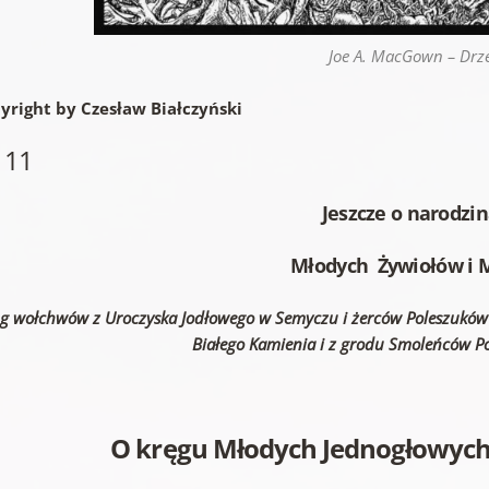
Joe A. MacGown – Dr
yright by Czesław Białczyński
 11
Jeszcze o narodzi
Młodych Żywiołów i 
g wołchwów z Uroczyska Jodłowego w Semyczu i żerców Poleszuków 
Białego Kamienia i z grodu Smoleńców P
O kręgu Młodych Jednogłowych