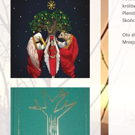
króló
Plenió
Skońc
Oto s
Mniej