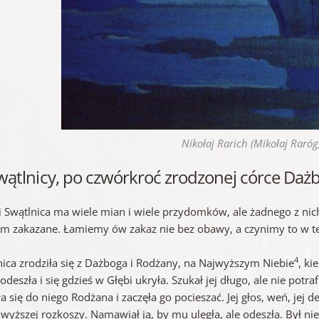
Nikołaj Rarich (Mikołaj Raróg
wątlnicy, po czwórkroć zrodzonej córce Daż
i Swątlnica ma wiele mian i wiele przydomków, ale żadnego z nich 
m zakazane. Łamiemy ów zakaz nie bez obawy, a czynimy to w tej
4
nica zrodziła się z Dażboga i Rodżany, na Najwyższym Niebie
, ki
odeszła i się gdzieś w Głębi ukryła. Szukał jej długo, ale nie pot
ła się do niego Rodżana i zaczęła go pocieszać. Jej głos, weń, jej d
jwyższej rozkoszy. Namawiał ją, by mu uległa, ale odeszła. Był ni