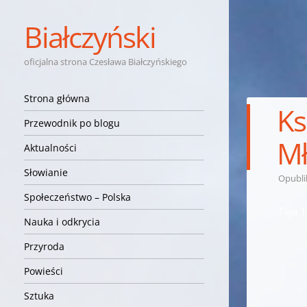
Białczyński
oficjalna strona Czesława Białczyńskiego
Nawigacja
Przejdź do treści
Strona główna
Ks
Przewodnik po blogu
Mł
Aktualności
Słowianie
Opubl
Społeczeństwo – Polska
Taja 
Nauka i odkrycia
Przyroda
Powieści
Sztuka