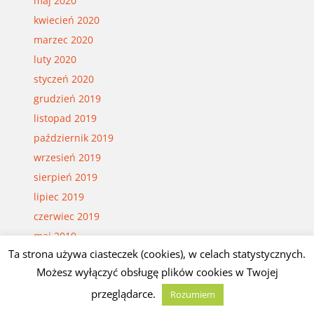
maj 2020
kwiecień 2020
marzec 2020
luty 2020
styczeń 2020
grudzień 2019
listopad 2019
październik 2019
wrzesień 2019
sierpień 2019
lipiec 2019
czerwiec 2019
maj 2019
Ta strona używa ciasteczek (cookies), w celach statystycznych.
kwiecień 2019
Możesz wyłączyć obsługę plików cookies w Twojej
marzec 2019
przeglądarce.
luty 2019
Rozumiem