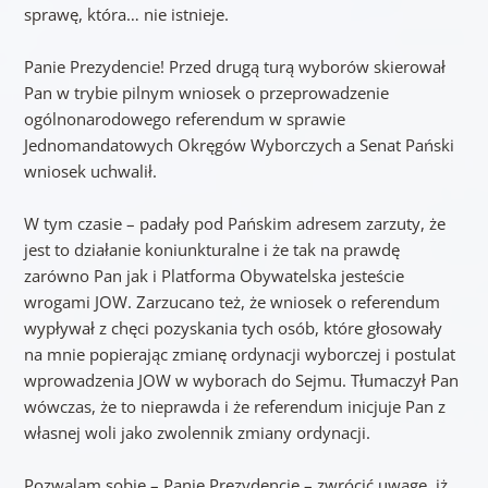
sprawę, która… nie istnieje.
Panie Prezydencie! Przed drugą turą wyborów skierował
Pan w trybie pilnym wniosek o przeprowadzenie
ogólnonarodowego referendum w sprawie
Jednomandatowych Okręgów Wyborczych a Senat Pański
wniosek uchwalił.
W tym czasie – padały pod Pańskim adresem zarzuty, że
jest to działanie koniunkturalne i że tak na prawdę
zarówno Pan jak i Platforma Obywatelska jesteście
wrogami JOW. Zarzucano też, że wniosek o referendum
wypływał z chęci pozyskania tych osób, które głosowały
na mnie popierając zmianę ordynacji wyborczej i postulat
wprowadzenia JOW w wyborach do Sejmu. Tłumaczył Pan
wówczas, że to nieprawda i że referendum inicjuje Pan z
własnej woli jako zwolennik zmiany ordynacji.
Pozwalam sobie – Panie Prezydencie – zwrócić uwagę, iż