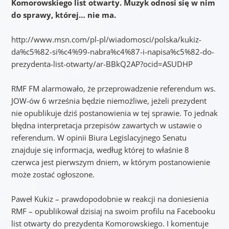
Komorowskiego list otwarty. Muzyk odnosi się w nim
do sprawy, której… nie ma.
http://www.msn.com/pl-pl/wiadomosci/polska/kukiz-
da%c5%82-si%c4%99-nabra%c4%87-i-napisa%c5%82-do-
prezydenta-list-otwarty/ar-BBkQ2AP?ocid=ASUDHP
RMF FM alarmowało, że przeprowadzenie referendum ws.
JOW-ów 6 września będzie niemożliwe, jeżeli prezydent
nie opublikuje dziś postanowienia w tej sprawie. To jednak
błędna interpretacja przepisów zawartych w ustawie o
referendum. W opinii Biura Legislacyjnego Senatu
znajduje się informacja, według której to właśnie 8
czerwca jest pierwszym dniem, w którym postanowienie
może zostać ogłoszone.
Paweł Kukiz – prawdopodobnie w reakcji na doniesienia
RMF – opublikował dzisiaj na swoim profilu na Facebooku
list otwarty do prezydenta Komorowskiego. I komentuje