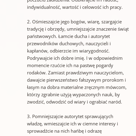
indywidualność, wartość i celowość ich pracy.
2. Ośmieszajcie jego bogów, wiarę, szargajcie
tradycję i obrzędy, umniejszajcie znaczenie świąt
państwowych. Łamcie ducha i autorytet
przewodników duchowych, nauczycieli i
kapłanów, odbierzcie im wiarygodność.
Podrywajcie ich dobre imię. I w odpowiednim
momencie rzućcie ich na pastwę pogardy
rodaków. Zamiast prawdziwym nauczycielom,
dawajcie pierwszeństwo fałszywym prorokom i
łasym na dobra materialne zręcznym mówcom,
którzy zgrabnie użyją wypaczonych nauk, by
zwodzić, odwodzić od wiary i ograbiać naród.
3. Pomniejszajcie autorytet sprawujących
władzę, wmieszajcie ich w ciemne interesy i
sprowadźcie na nich hańbę i odrazę