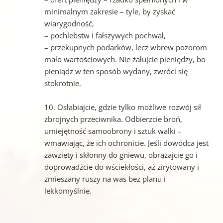
minimalnym zakresie – tyle, by zyskać
wiarygodność,
– pochlebstw i fałszywych pochwał,
– przekupnych podarków, lecz wbrew pozorom
mało wartościowych. Nie żałujcie pieniędzy, bo
pieniądz w ten sposób wydany, zwróci się
stokrotnie.
10. Osłabiajcie, gdzie tylko możliwe rozwój sił
zbrojnych przeciwnika. Odbierzcie broń,
umiejętność samoobrony i sztuk walki –
wmawiając, że ich ochronicie. Jeśli dowódca jest
zawzięty i skłonny do gniewu, obrażajcie go i
doprowadźcie do wściekłości, aż zirytowany i
zmieszany ruszy na was bez planu i
lekkomyślnie.