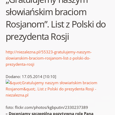
słowiańskim braciom
Rosjanom”. List z Polski do
prezydenta Rosji
http://niezalezna.pl/55323-gratulujemy-naszym-
slowianskim-braciom-rosjanom-list-z-polski-do-
prezydenta-rosji
Dodano: 17.05.2014 [10:10]
foto: flickr.com/photos/kgbputin/2330237389
– Doceniamy szczególną pozytywną rolę Pana