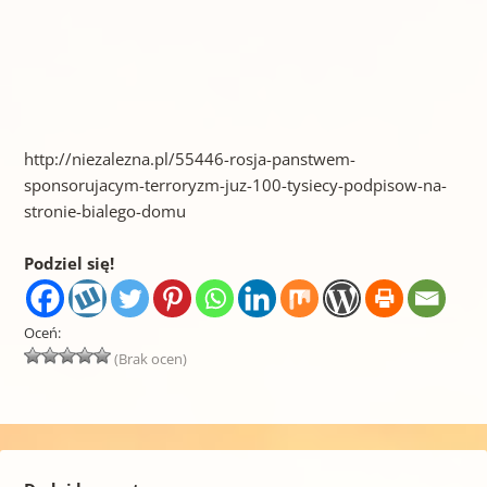
http://niezalezna.pl/55446-rosja-panstwem-
sponsorujacym-terroryzm-juz-100-tysiecy-podpisow-na-
stronie-bialego-domu
Podziel się!
Oceń:
(Brak ocen)