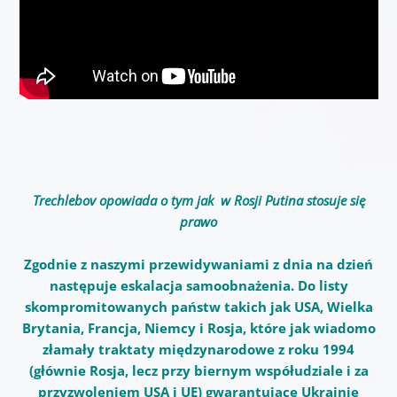
Trechlebov opowiada o tym jak w Rosji Putina
stosuje
się
prawo
Zgodnie z naszymi przewidywaniami z dnia na dzień
następuje eskalacja samoobnażenia. Do listy
skompromitowanych państw takich jak USA, Wielka
Brytania, Francja, Niemcy i Rosja, które jak wiadomo
złamały traktaty międzynarodowe z roku 1994
(głównie Rosja, lecz przy biernym współudziale i za
przyzwoleniem USA i UE) gwarantujące Ukrainie