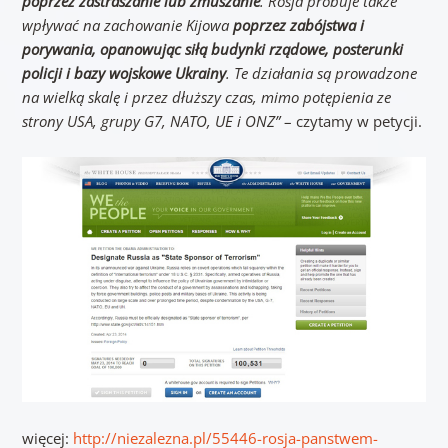
poprzez zastraszanie lub zmuszanie
. Rosja próbuje także
wpływać na zachowanie Kijowa
poprzez zabójstwa i
porywania, opanowując siłą budynki rządowe, posterunki
policji i bazy wojskowe Ukrainy
. Te działania są prowadzone
na wielką skalę i przez dłuższy
czas, mimo potępienia ze
strony USA, grupy G7, NATO, UE i ONZ”
– czytamy w petycji.
więcej:
http://niezalezna.pl/55446-rosja-panstwem-