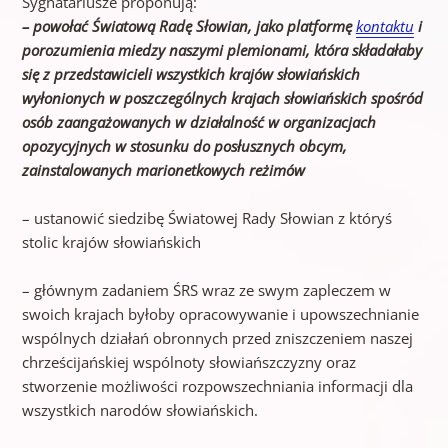
Sygnatariusze proponują:
– powołać Światową Radę Słowian, jako
platformę
kontaktu
i
porozumienia miedzy naszymi plemionami, która składałaby
się z przedstawicieli wszystkich krajów słowiańskich
wyłonionych w poszczególnych krajach słowiańskich spośród
osób zaangażowanych w działalność w organizacjach
opozycyjnych w stosunku do posłusznych obcym,
zainstalowanych marionetkowych reżimów
– ustanowić siedzibę Światowej Rady Słowian z któryś
stolic krajów słowiańskich
– głównym zadaniem ŚRS wraz ze swym zapleczem w
swoich krajach byłoby opracowywanie i upowszechnianie
wspólnych działań obronnych przed zniszczeniem naszej
chrześcijańskiej wspólnoty słowiańszczyzny oraz
stworzenie możliwości rozpowszechniania informacji dla
wszystkich narodów słowiańskich.