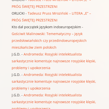
PRÓG ŚWIĘTEJ PRZESTRZENI
ORLICKI
-
Tadeusz Pruss Mroziński – LITERA „E” –
PRÓG ŚWIĘTEJ PRZESTRZENI
Kto dał początek językom indoeuropejskim
-
Gościwit Malinowski: Temematyczny – język
przedsłowiańskich czy przedindoeuropejskich
mieszkańców ziem polskich
J.G.D.
-
Andromeda: Rosyjski intelektualista
sarkastycznie komentuje najnowsze rosyjskie klęski,
problemy i upokorzenia
J.G.D.
-
Andromeda: Rosyjski intelektualista
sarkastycznie komentuje najnowsze rosyjskie klęski,
problemy i upokorzenia
J.G.D.
-
Andromeda: Rosyjski intelektualista
sarkastycznie komentuje najnowsze rosyjskie klęski,
problemy i upokorzenia