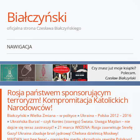
Białczyński
oficjalna strona Czesława Białczyńskiego
NAWIGACJA
Przejdź do treści
Rosja państwem sponsorującym
terroryzm! Kompromitacja Katolickich
Narodowców!
Białczyński
»
Wielka Zmiana – w polityce
»
Ukraina – Polska 2012 – 2016
»
Ukraińska Burza! – czyli Koniec (starego) Świata. Uwaga Majdan – nie
dajcie się teraz zastraszyć!
»
21 marca WIOSNA: Rosja zaanektuje Strefę
Gazy! Ukraina zbuduje broń jądrową! Chelsea dzielnicą Moskwy!
MAJDAN jest bee feee! – niemieckie media obrzydzają rewoltę Polakom!