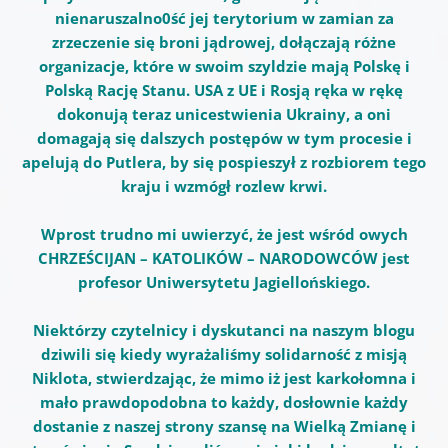
nienaruszalno0ść jej terytorium w zamian za
zrzeczenie się broni jądrowej, dołączają różne
organizacje, które w swoim szyldzie mają Polskę i
Polską Rację Stanu. USA z UE i Rosją ręka w rękę
dokonują teraz unicestwienia Ukrainy, a oni
domagają się dalszych postępów w tym procesie i
apelują do Putlera, by się pospieszył z rozbiorem tego
kraju i wzmógł rozlew krwi.
Wprost trudno mi uwierzyć, że jest wśród owych
CHRZEŚCIJAN – KATOLIKÓW – NARODOWCÓW jest
profesor Uniwersytetu Jagiellońskiego.
Niektórzy czytelnicy i dyskutanci na naszym blogu
dziwili się kiedy wyrażaliśmy solidarność z misją
Niklota, stwierdzając, że mimo iż jest karkołomna i
mało prawdopodobna to każdy, dosłownie każdy
dostanie z naszej strony szansę na Wielką Zmianę i