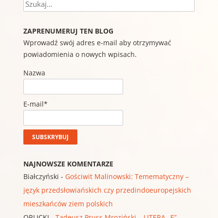
Szukaj
ZAPRENUMERUJ TEN BLOG
Wprowadź swój adres e-mail aby otrzymywać
powiadomienia o nowych wpisach.
Nazwa
E-mail*
NAJNOWSZE KOMENTARZE
Białczyński
-
Gościwit Malinowski: Temematyczny –
język przedsłowiańskich czy przedindoeuropejskich
mieszkańców ziem polskich
ORLICKI
-
Tadeusz Pruss Mroziński – LITERA „E” –