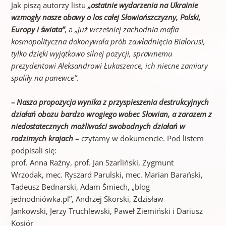
Jak piszą autorzy listu
„ostatnie wydarzenia na Ukrainie
wzmogły nasze obawy o los całej Słowiańszczyzny, Polski,
Europy i świata”
, a
„już wcześniej zachodnia mafia
kosmopolityczna dokonywała prób zawładnięcia Białorusi,
tylko dzięki wyjątkowo silnej
pozycji, sprawnemu
prezydentowi Aleksandrowi Łukaszence, ich niecne zamiary
spaliły na panewce”.
– Nasza propozycja wynika z przyspieszenia destrukcyjnych
działań obozu bardzo wrogiego wobec Słowian, a zarazem z
niedostatecznych możliwości swobodnych działań w
rodzimych krajach
– czytamy w dokumencie. Pod listem
podpisali się:
prof. Anna Raźny, prof. Jan Szarliński, Zygmunt
Wrzodak, mec. Ryszard Parulski, mec. Marian Barański,
Tadeusz Bednarski, Adam Śmiech, „blog
jednodniówka.pl”, Andrzej Skorski, Zdzisław
Jankowski, Jerzy Truchlewski, Paweł Ziemiński i Dariusz
Kosiór