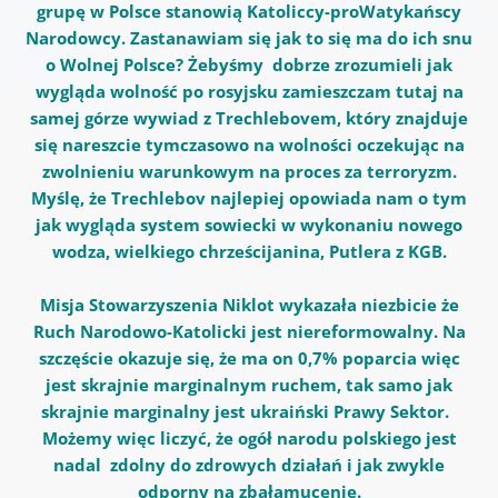
grupę w Polsce stanowią Katoliccy-proWatykańscy
Narodowcy. Zastanawiam się jak to się ma do ich snu
o Wolnej Polsce? Żebyśmy dobrze zrozumieli jak
wygląda wolność po rosyjsku zamieszczam tutaj na
samej górze wywiad z Trechlebovem, który znajduje
się nareszcie tymczasowo na wolności oczekując na
zwolnieniu warunkowym na proces za terroryzm.
Myślę, że Trechlebov najlepiej opowiada nam o tym
jak wygląda system sowiecki w wykonaniu nowego
wodza, wielkiego chrześcijanina, Putlera z KGB.
Misja Stowarzyszenia Niklot wykazała niezbicie że
Ruch Narodowo-Katolicki jest niereformowalny. Na
szczęście okazuje się, że ma on 0,7% poparcia więc
jest skrajnie marginalnym ruchem, tak samo jak
skrajnie marginalny jest ukraiński Prawy Sektor.
Możemy więc liczyć, że ogół narodu polskiego jest
nadal zdolny do zdrowych działań i jak zwykle
odporny na zbałamucenie.