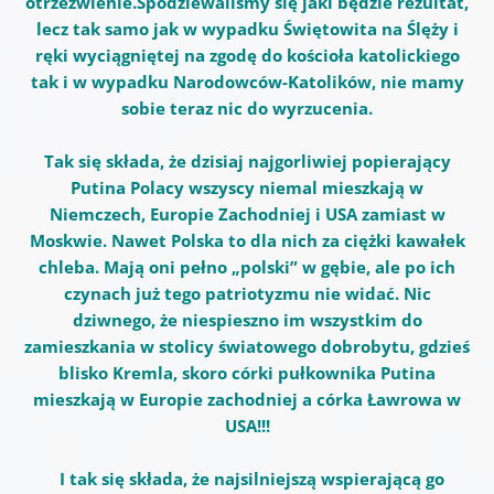
otrzeźwienie.Spodziewaliśmy się jaki będzie rezultat,
lecz tak samo jak w wypadku Świętowita na Ślęży i
ręki wyciągniętej na zgodę do kościoła katolickiego
tak i w wypadku Narodowców-Katolików, nie mamy
sobie teraz nic do wyrzucenia.
Tak się składa, że dzisiaj najgorliwiej popierający
Putina Polacy wszyscy niemal mieszkają w
Niemczech, Europie Zachodniej i USA zamiast w
Moskwie. Nawet Polska to dla nich za ciężki kawałek
chleba. Mają oni pełno „polski” w gębie, ale po ich
czynach już tego patriotyzmu nie widać. Nic
dziwnego, że niespieszno im wszystkim do
zamieszkania w stolicy światowego dobrobytu, gdzieś
blisko Kremla, skoro córki pułkownika Putina
mieszkają w Europie zachodniej a córka Ławrowa w
USA!!!
I tak się składa, że najsilniejszą wspierającą go