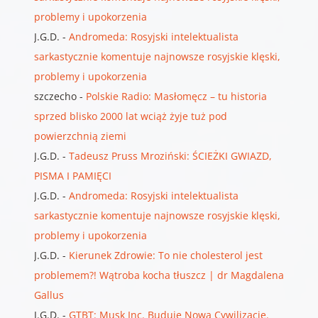
problemy i upokorzenia
J.G.D.
-
Andromeda: Rosyjski intelektualista
sarkastycznie komentuje najnowsze rosyjskie klęski,
problemy i upokorzenia
szczecho
-
Polskie Radio: Masłomęcz – tu historia
sprzed blisko 2000 lat wciąż żyje tuż pod
powierzchnią ziemi
J.G.D.
-
Tadeusz Pruss Mroziński: ŚCIEŻKI GWIAZD,
PISMA I PAMIĘCI
J.G.D.
-
Andromeda: Rosyjski intelektualista
sarkastycznie komentuje najnowsze rosyjskie klęski,
problemy i upokorzenia
J.G.D.
-
Kierunek Zdrowie: To nie cholesterol jest
problemem?! Wątroba kocha tłuszcz | dr Magdalena
Gallus
J.G.D.
-
GTBT: Musk Inc. Buduje Nową Cywilizację.