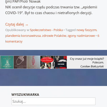
(jm) PAP/Piotr Nowak
NIK ocenił decyzje rządu podczas trwania tzw. „epidemii
COVID-19”. Był to czas chaosu i nietrafionych decyzji.
Czytaj dalej
→
Opublikowany w
Społeczeństwo - Polska
Tagged
nowy faszyzm
,
plandemia koronawirusa
,
zdrowie Polaków
,
zgony nadmiarowe
6
komentarzy
Nawigacja wpisu
WYSZUKIWARKA
Szukaj