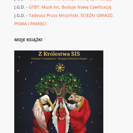
J.G.D.
-
GTBT: Musk Inc. Buduje Nową Cywilizację.
J.G.D.
-
Tadeusz Pruss Mroziński: ŚCIEŻKI GWIAZD,
PISMA I PAMIĘCI
MOJE KSIĄŻKI