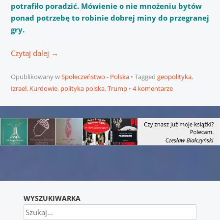
potrafiło poradzić. Mówienie o nie mnożeniu bytów
ponad potrzebę to robinie dobrej miny do przegranej
gry.
Czytaj dalej
→
Opublikowany w
Społeczeństwo - Polska
Tagged
geopolityka
,
Izrael
,
Kurdowie
,
polityka polska
,
Trump
4 komentarze
Nawigacja wpisu
WYSZUKIWARKA
Szukaj