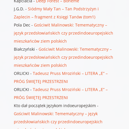
Kapciacia
-
Deep Forest – Bohème
J.G.D.
-
Siódmy Mały Tan – Tan Podstrzyżyn i
Zaplecin – fragment z Księgi Tanów (tom1)
Pola Dec
-
Gościwit Malinowski: Temematyczny –
język przedsłowiańskich czy przedindoeuropejskich
mieszkańców ziem polskich
Białczyński
-
Gościwit Malinowski: Temematyczny –
język przedsłowiańskich czy przedindoeuropejskich
mieszkańców ziem polskich
ORLICKI
-
Tadeusz Pruss Mroziński – LITERA „E” –
PRÓG ŚWIĘTEJ PRZESTRZENI
ORLICKI
-
Tadeusz Pruss Mroziński – LITERA „E” –
PRÓG ŚWIĘTEJ PRZESTRZENI
Kto dał początek językom indoeuropejskim
-
Gościwit Malinowski: Temematyczny – język
przedsłowiańskich czy przedindoeuropejskich