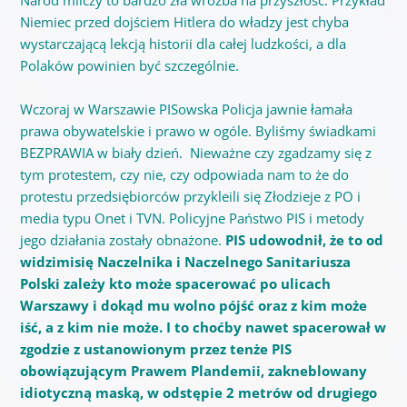
Niemiec przed dojściem Hitlera do władzy jest chyba
wystarczającą lekcją historii dla całej ludzkości, a dla
Polaków powinien być szczególnie.
Wczoraj w Warszawie PISowska Policja jawnie łamała
prawa obywatelskie i prawo w ogóle. Byliśmy świadkami
BEZPRAWIA w biały dzień. Nieważne czy zgadzamy się z
tym protestem, czy nie, czy odpowiada nam to że do
protestu przedsiębiorców przykleili się Złodzieje z PO i
media typu Onet i TVN. Policyjne Państwo PIS i metody
jego działania zostały obnażone.
PIS udowodnił, że to od
widzimisię Naczelnika i Naczelnego Sanitariusza
Polski zależy kto może spacerować po ulicach
Warszawy i dokąd mu wolno pójść oraz z kim może
iść, a z kim nie może. I to choćby nawet spacerował w
zgodzie z
ustanowionym przez tenże PIS
obowiązującym Prawem Plandemii, zakneblowany
idiotyczną maską, w odstępie 2 metrów od drugiego