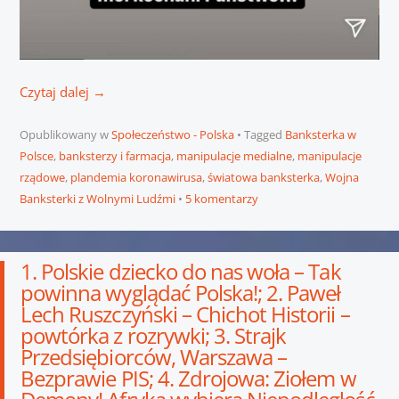
Czytaj dalej
→
Opublikowany w
Społeczeństwo - Polska
Tagged
Banksterka w
Polsce
,
banksterzy i farmacja
,
manipulacje medialne
,
manipulacje
rządowe
,
plandemia koronawirusa
,
światowa banksterka
,
Wojna
Banksterki z Wolnymi Ludźmi
5 komentarzy
1. Polskie dziecko do nas woła – Tak
powinna wyglądać Polska!; 2. Paweł
Lech Ruszczyński – Chichot Historii –
powtórka z rozrywki; 3. Strajk
Przedsiębiorców, Warszawa –
Bezprawie PIS; 4. Zdrojowa: Ziołem w