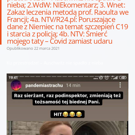
nieba; 2.WdW: NIEkomentarz; 3. Wnet:
Zakaz leczenia metodą prof. Raoulta we
Francji; 4a. NTV/R24.pl: Poruszające
dane z Niemiec na temat szczepień C19
i starcia z policją; 4b. NTV: Śmierć
mojego taty – Covid zamiast udaru
Opublikowano
22 marca 2021
Ku przestrodze! – Auschwitz nie spadło z nieba