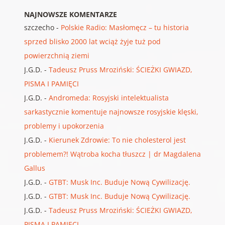
NAJNOWSZE KOMENTARZE
szczecho
-
Polskie Radio: Masłomęcz – tu historia
sprzed blisko 2000 lat wciąż żyje tuż pod
powierzchnią ziemi
J.G.D.
-
Tadeusz Pruss Mroziński: ŚCIEŻKI GWIAZD,
PISMA I PAMIĘCI
J.G.D.
-
Andromeda: Rosyjski intelektualista
sarkastycznie komentuje najnowsze rosyjskie klęski,
problemy i upokorzenia
J.G.D.
-
Kierunek Zdrowie: To nie cholesterol jest
problemem?! Wątroba kocha tłuszcz | dr Magdalena
Gallus
J.G.D.
-
GTBT: Musk Inc. Buduje Nową Cywilizację.
J.G.D.
-
GTBT: Musk Inc. Buduje Nową Cywilizację.
J.G.D.
-
Tadeusz Pruss Mroziński: ŚCIEŻKI GWIAZD,
PISMA I PAMIĘCI