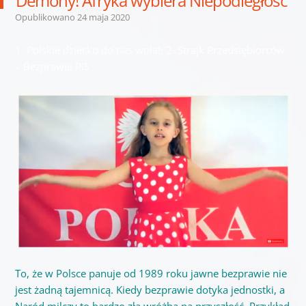
Demony! Afryka wybiera Niepodległość
Opublikowano
24 maja 2020
1. Polskie dziecko do nas woła!; 2. Strajk Przedsiębiorców
– Bezprawie PIS
To, że w Polsce panuje od 1989 roku jawne bezprawie nie
jest żadną tajemnicą. Kiedy bezprawie dotyka jednostki, a
Naród milczy to bardzo zła wróżba na przyszłość. Przykład