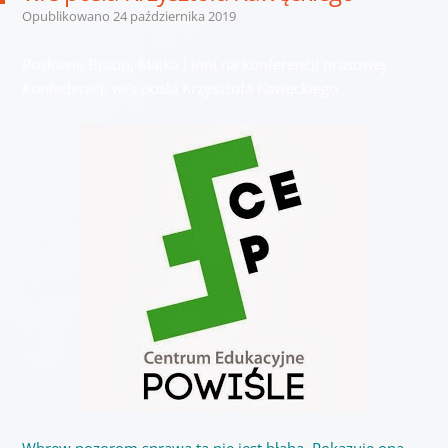
Opublikowano
24 października 2019
Posłowie Braun, Majka i inni na konferencji prasowej
Konfederacji w/s posła Krzysztofa Kawęckiego
Wbrew pozorom sprawa ta nie jest błaha. Pokazuje ona