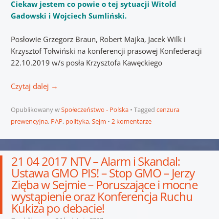
Ciekaw jestem co powie o tej sytuacji Witold
Gadowski i Wojciech Sumliński.
Posłowie Grzegorz Braun, Robert Majka, Jacek Wilk i
Krzysztof Tołwiński na konferencji prasowej Konfederacji
22.10.2019 w/s posła Krzysztofa Kawęckiego
Czytaj dalej
→
Opublikowany w
Społeczeństwo - Polska
Tagged
cenzura
prewencyjna
,
PAP
,
polityka
,
Sejm
2 komentarze
21 04 2017 NTV – Alarm i Skandal:
Ustawa GMO PIS! – Stop GMO – Jerzy
Zięba w Sejmie – Poruszające i mocne
wystąpienie oraz Konferencja Ruchu
Kukiza po debacie!