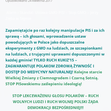
Opublikowano
24 kwietnia 2017
Alarm i Skandal: Ustawa GMO PIS! – Stop GMO – Jerzy
Zięba w Sejmie
Zapamiętajcie po raz kolejny manipulacje PIS i za ich
sprawą – ich głosami, wprowadzenie ustaw
powodujących w Polsce jako dopuszczalne
eksperymenty z GMO na ludziach, ze szczepionkami
na ludziach, z trującymi uprawami dopuszczonymi w
każdej gminie! TYLKO RUCH KUKIZ’15 –
ZAGWARANTUJE POLAKOM ZDROWĄ ŻYWNOŚĆ I
DOSTĘP DO MEDYCYNY NATURALNEJ!
Kolejne starcie
Wielkiej Zmiany z Ciemnogrodem i Czarną Sotnią.
STOP PISowskiemu zaślepieniu ideologią!
STOP LEKCEWAŻENIU GŁOSU POLAKÓW – RUCH
WOLNYCH LUDZI I RUCH WOLNEJ POLSKI ŻĄDA
DEMOKRACJI BEZPOŚREDNIEJ!!!