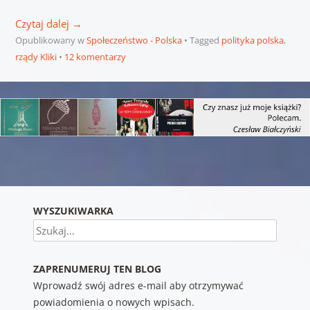
Czytaj dalej
→
Opublikowany w
Społeczeństwo - Polska
Tagged
polityka polska
,
rządy Kliki
12 komentarzy
Nawigacja wpisu
WYSZUKIWARKA
Szukaj
ZAPRENUMERUJ TEN BLOG
Wprowadź swój adres e-mail aby otrzymywać
powiadomienia o nowych wpisach.