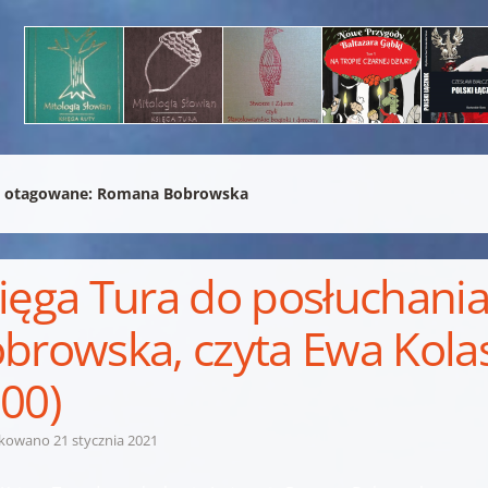
 otagowane:
Romana Bobrowska
ięga Tura do posłuchani
browska, czyta Ewa Kola
00)
ikowano
21 stycznia 2021