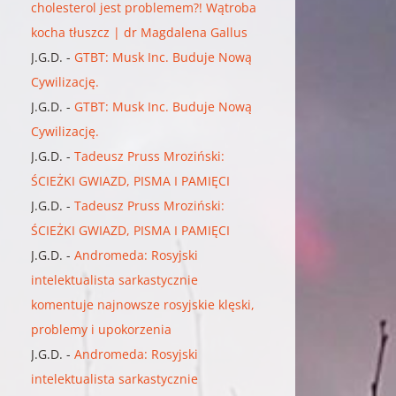
cholesterol jest problemem?! Wątroba
kocha tłuszcz | dr Magdalena Gallus
J.G.D.
-
GTBT: Musk Inc. Buduje Nową
Cywilizację.
J.G.D.
-
GTBT: Musk Inc. Buduje Nową
Cywilizację.
J.G.D.
-
Tadeusz Pruss Mroziński:
ŚCIEŻKI GWIAZD, PISMA I PAMIĘCI
J.G.D.
-
Tadeusz Pruss Mroziński:
ŚCIEŻKI GWIAZD, PISMA I PAMIĘCI
J.G.D.
-
Andromeda: Rosyjski
intelektualista sarkastycznie
komentuje najnowsze rosyjskie klęski,
problemy i upokorzenia
J.G.D.
-
Andromeda: Rosyjski
intelektualista sarkastycznie