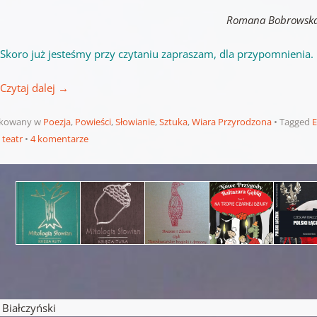
Romana Bobrowsk
Skoro już jesteśmy przy czytaniu zapraszam, dla przypomnienia.
Czytaj dalej
→
ikowany w
Poezja
,
Powieści
,
Słowianie
,
Sztuka
,
Wiara Przyrodzona
Tagged
E
,
teatr
4 komentarze
pisu
iałczyński