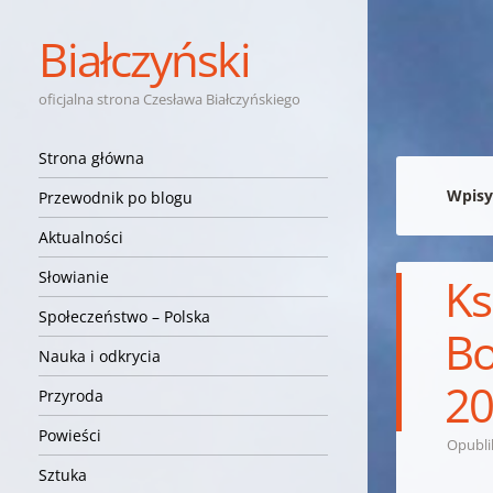
Białczyński
oficjalna strona Czesława Białczyńskiego
Nawigacja
Przejdź do treści
Strona główna
Wpisy
Przewodnik po blogu
Aktualności
Słowianie
Ks
Społeczeństwo – Polska
Bo
Nauka i odkrycia
20
Przyroda
Powieści
Opubl
Sztuka