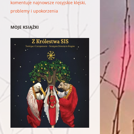
komentuje najnowsze rosyjskie klęski,
problemy i upokorzenia
MOJE KSIĄŻKI