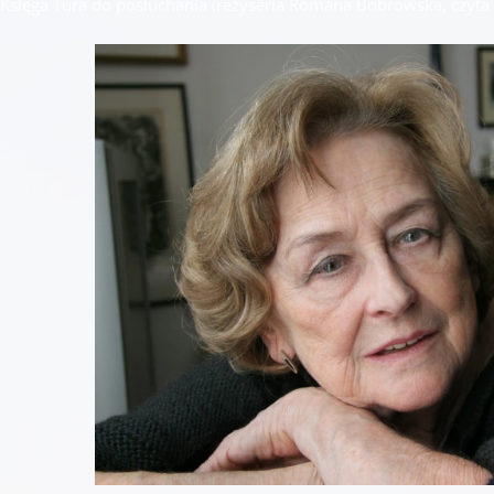
Księga Tura do posłuchania (reżyseria Romana Bobrowska, czyta