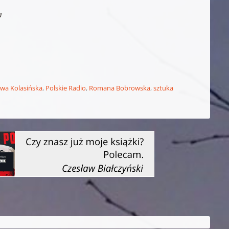
a
wa Kolasińska
,
Polskie Radio
,
Romana Bobrowska
,
sztuka