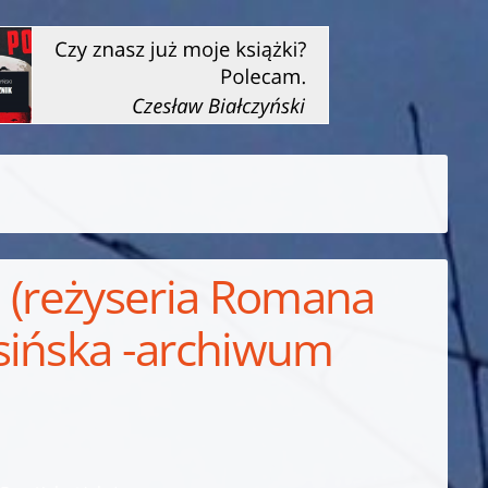
a (reżyseria Romana
sińska -archiwum