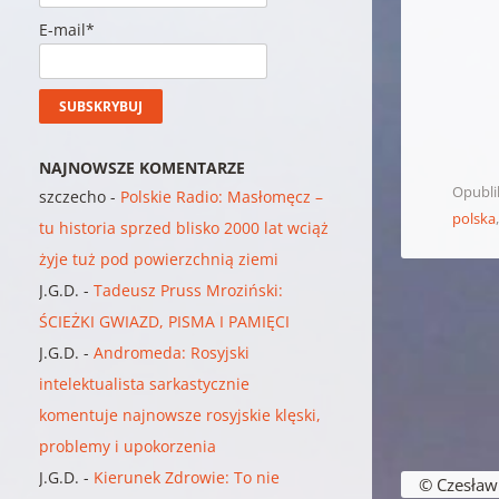
E-mail*
NAJNOWSZE KOMENTARZE
Opubl
szczecho
-
Polskie Radio: Masłomęcz –
polska
tu historia sprzed blisko 2000 lat wciąż
żyje tuż pod powierzchnią ziemi
J.G.D.
-
Tadeusz Pruss Mroziński:
ŚCIEŻKI GWIAZD, PISMA I PAMIĘCI
J.G.D.
-
Andromeda: Rosyjski
intelektualista sarkastycznie
komentuje najnowsze rosyjskie klęski,
problemy i upokorzenia
Nawigacja w
J.G.D.
-
Kierunek Zdrowie: To nie
© Czesław B